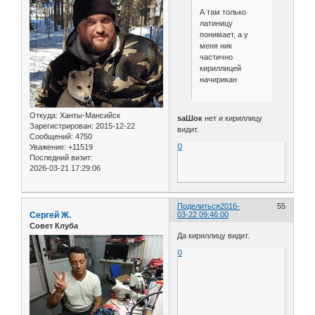
А там только
латиницу
понимает, а у
меня ник
частично
кириллицей
начирикан
Откуда:
Ханты-Мансийск
saШок
нет и кириллицу
Зарегистрирован
: 2015-12-22
видит.
Сообщений:
4750
0
Уважение:
+11519
Последний визит:
2026-03-21 17:29:06
Поделиться
2016-
55
Сергей Ж.
03-22 09:46:00
Совет Клуба
Да кириллицу видит.
0