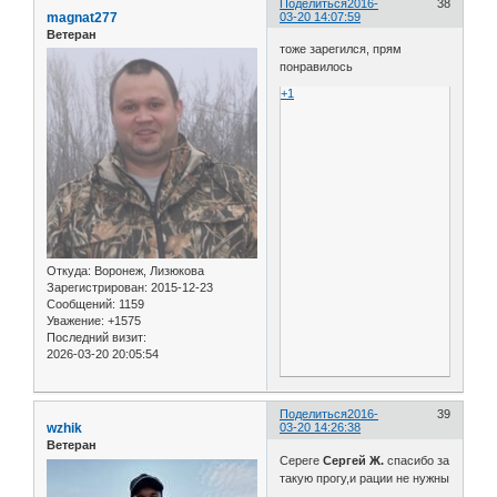
Поделиться
2016-
38
magnat277
03-20 14:07:59
Ветеран
тоже зарегился, прям
понравилось
+1
Откуда:
Воронеж, Лизюкова
Зарегистрирован
: 2015-12-23
Сообщений:
1159
Уважение:
+1575
Последний визит:
2026-03-20 20:05:54
Поделиться
2016-
39
wzhik
03-20 14:26:38
Ветеран
Сереге
Сергей Ж.
спасибо за
такую прогу,и рации не нужны