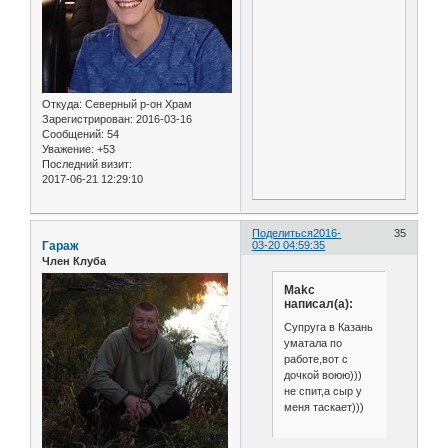
Откуда:
Северный р-он Храм
Зарегистрирован
: 2016-03-16
Сообщений:
54
Уважение:
+53
Последний визит:
2017-06-21 12:29:10
Поделиться
2016-
35
Гараж
03-20 04:59:35
Член Клуба
Makc
написал(а):
Супруга в Казань
уматала по
работе,вот с
дочкой воюю)))
не спит,а сыр у
меня таскает)))