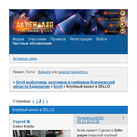
Форум
Участники
Правила
Регистрация
Войти
Частные объявления
Активные темы
Привет, Гость!
Войдите
или
зарегистрируйтесь
.
»
Клуб рыболовов, охотников и грибников Воронежской
области Адреналин
»
Клуб
»
Клубный канал в ZELLO
Страница:
«
1
2
3
»
Клубный канал в ZELLO
Поделиться
2016-
1
Сергей Ж.
03-17 19:17:25
Совет Клуба
Всем привет! Сделал в
Zello-
рация
открытый клубный