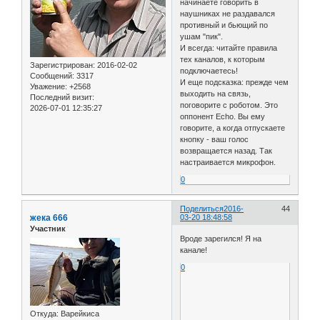
начинаете говорить в
наушниках не раздавался
противный и бьющий по
ушам "пик".
И всегда: читайте правила
тех каналов, к которым
Зарегистрирован
: 2016-02-02
подключаетесь!
Сообщений:
3317
И еще подсказка: прежде чем
Уважение:
+2568
выходить на связь,
Последний визит:
поговорите с роботом. Это
2026-07-01 12:35:27
оппонент Echo. Вы ему
говорите, а когда отпускаете
кнопку - ваш голос
возвращается назад. Так
настраивается микрофон.
0
Поделиться
2016-
44
жека 666
03-20 18:48:58
Участник
Вроде зарегился! Я на
канале!
0
Откуда:
Варейкиса