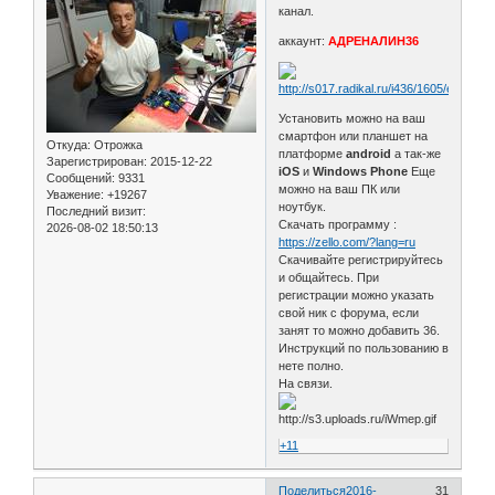
канал.
аккаунт:
АДРЕНАЛИН36
Установить можно на ваш
смартфон или планшет на
Откуда:
Отрожка
платформе
android
а так-же
Зарегистрирован
: 2015-12-22
iOS
и
Windows Phone
Еще
Сообщений:
9331
можно на ваш ПК или
Уважение:
+19267
ноутбук.
Последний визит:
Скачать программу :
2026-08-02 18:50:13
https://zello.com/?lang=ru
Скачивайте регистрируйтесь
и общайтесь. При
регистрации можно указать
свой ник с форума, если
занят то можно добавить 36.
Инструкций по пользованию в
нете полно.
На связи.
+11
Поделиться
2016-
31