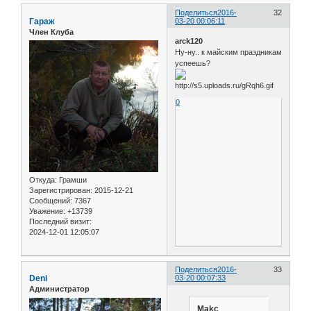
Поделиться
2016-
32
Гараж
03-20 00:06:11
Член Клуба
arck120
Ну-ну.. к майским праздникам
успеешь?
0
Откуда:
Грамши
Зарегистрирован
: 2015-12-21
Сообщений:
7367
Уважение:
+13739
Последний визит:
2024-12-01 12:05:07
Поделиться
2016-
33
Deni
03-20 00:07:33
Администратор
Makc