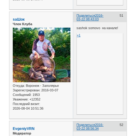
Поделиться
2016-
51
saШок
03-22 08:43:03
Член Клуба
sashok somovo на канале!
+1
Откуда:
Воронеж - Заполярье
Зарегистрирован
: 2016-03-07
Сообщений:
1953
Уважение:
+12352
Последний визит:
2026-08-04 10:51:36
Поделиться
2016-
52
EvgeniyVRN
03-22 08:56:34
Модератор