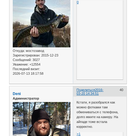
0
Откуда:
мостозавод
Зарегистрирован
: 2015-12-23
Сообщений:
3027
Уважение:
+12554
Последний визит:
2026-07-13 18:17:58
Поделиться
2016-
40
Deni
03-20 14:34:51
Администратор
Кстати, я разобрался как
можно фотками там
обмениваться с телефона,
долго жмите на камеру. На
айпаде тоже встала
корректно.
+1