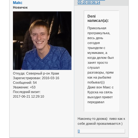
Makc
03-20 00:06:14
Новичок
Deni
написал(а):
Прикольная
програмулька,
весь день
сегодня
трындели с
мужиками, а
когда делом был
занят просто
слушал
разговоры, прям
Откуда:
Северный р-он Храм
как на рыбалке
Зарегистрирован
: 2016-03-16
побывал)))
Сообщений:
54
Даже вон Макс с
Уважение:
+53
Последний визит:
Курска на связь
2017-06-21 12:29:10
выходил привет
передавал
Наконец-то доома) пиво как к
себе домой проваливается )
0