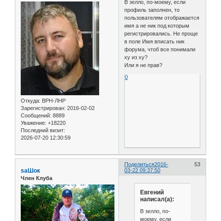
В зелло, по-моему, если
профиль заполнен, то
пользователям отображается
имя а не ник под которым
регистрировались. Не проще
в поле Имя вписать ник
форума, чтоб все понимали
ху из ху?
Или я не прав?
0
Откуда:
ВРН-ЛНР
Зарегистрирован
: 2016-02-02
Сообщений:
8889
Уважение:
+18220
Последний визит:
2026-07-20 12:30:59
Поделиться
2016-
53
saШок
03-22 09:37:50
Член Клуба
Евгений
написал(а):
В зелло, по-
моему, если