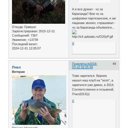
А я все думал - чо за
Караганда? Вов чо за
шифровки партизанские, я аж
пацанам звонил, спрашивал -
Откуда:
Грамши
чо за Караганда объявился...
Зарегистрирован
: 2015-12-21
Сообщений:
7367
Уважение:
+13739
0
Последний визит:
2024-12-01 12:05:07
Поделиться
2016-
49
Пчел
03-22 02:25:49
Ветеран
Тоже зарегился. Вернее
нашел наш клуб на "зело", а
зарегился уже давно, в 2014.
Соответственно и позывной,
Пчел2014)))
0
Откуда:
Voronezh