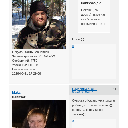
написал(а):
Наконец-то
доома) пиво как
к себе домой
проваливается )
Пхехе)!)
0
Откуда:
Ханты-Мансийск
Зарегистрирован
: 2015-12-22
Сообщений:
4750
Уважение:
+11519
Последний визит:
2026-03-21 17:29:06
Поделиться
2016-
34
Makc
03-20 00:09:57
Новичок
Супруга в Казань уматала по
работе,вот с дочкой воюю)))
не спит,а сыр у меня
таскает)))
0