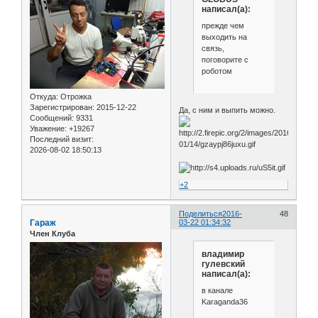
написал(а):
прежде чем
выходить на
связь,
поговорите с
роботом
Откуда:
Отрожка
Зарегистрирован
: 2015-12-22
Да, с ним и выпить можно.
Сообщений:
9331
Уважение:
+19267
Последний визит:
2026-08-02 18:50:13
+2
Поделиться
2016-
48
Гараж
03-22 01:34:32
Член Клуба
владимир
гулевский
написал(а):
в канале
Karaganda36