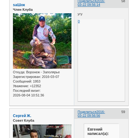
Поделиться
2016-
58
saШок
03-22 09:56:14
Член Клуба
угу
0
Откуда:
Воронеж - Заполярье
Зарегистрирован
: 2016-03-07
Сообщений:
1953
Уважение:
+12352
Последний визит:
2026-08-04 10:51:36
Поделиться
2016-
59
Сергей Ж.
03-22 09:56:56
Совет Клуба
Евгений
написал(а):