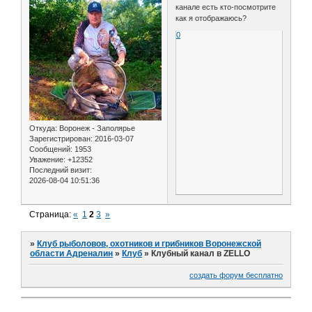
канале есть кто-посмотрите
как я отображаюсь?
0
Откуда:
Воронеж - Заполярье
Зарегистрирован
: 2016-03-07
Сообщений:
1953
Уважение:
+12352
Последний визит:
2026-08-04 10:51:36
Страница:
«
1
2
3
»
»
Клуб рыболовов, охотников и грибников Воронежской
области Адреналин
»
Клуб
»
Клубный канал в ZELLO
создать форум бесплатно