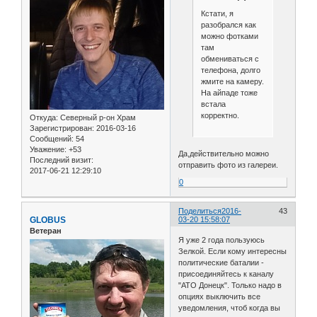
Кстати, я
разобрался как
можно фотками
там
обмениваться с
телефона, долго
жмите на камеру.
На айпаде тоже
встала
корректно.
Откуда:
Северный р-он Храм
Зарегистрирован
: 2016-03-16
Сообщений:
54
Уважение:
+53
Да,действительно можно
Последний визит:
отправить фото из галереи.
2017-06-21 12:29:10
0
Поделиться
2016-
43
GLOBUS
03-20 15:58:07
Ветеран
Я уже 2 года пользуюсь
Зелкой. Если кому интересны
политические баталии -
присоединяйтесь к каналу
"АТО Донецк". Только надо в
опциях выключить все
уведомления, чтоб когда вы