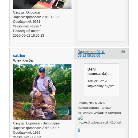
Откуда:
Отрожка
Зарегистрирован
: 2015-12-22
Сообщений:
9331
Уважение:
+19267
Последний визит:
2026-08-02 18:50:13
Поделиться
2016-
56
saШок
03-22 09:52:00
Член Клуба
Deni
написал(а):
saШок нет и
кириллицу видит.
пишет, что можно
использовать только
латиницу, цифры и символы
Откуда:
Воронеж - Заполярье
Зарегистрирован
: 2016-03-07
0
Сообщений:
1953
Уважение:
+12352