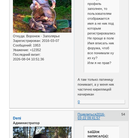
профиль
заполнен, то
пользователям
отображается
имя а не ник под
которым
регистрировались.
Откуда:
Воронеж - Заполярье
Не проще в поле
Зарегистрирован
: 2016-03-07
Имя вписать ник
Сообщений:
1953
форума, чтоб
Уважение:
+12352
все понимали ху
Последний визит:
из ху?
2026-08-04 10:51:36
Или я не прав?
А там только латиницу
понимает, а у меня ник
частично кириллицей
начирикан
0
Поделиться
2016-
54
Deni
03-22 09:41:57
Администратор
saШок
написал(а):