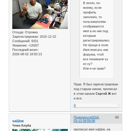
В зелло, по-
моему, если
профиль
заполнен, то
пользователям
отображается
имя а не ник под
Откуда:
Отрожка
которым
Зарегистрирован
: 2015-12-22
регистрировались.
Сообщений:
9331
Не проще в поле
Уважение:
+19267
Имя вписать ник
Последний визит:
2026-08-02 18:50:13
форума, чтоб
все понимали ху
из ху?
Или я не прав?
Прав. Я был зарегистрирован
под старым ником, прописал
в этом канале
Сергей Ж
вот
и все.
0
Поделиться
2016-
60
saШок
03-22 09:59:08
Член Клуба
прописал имя saШок, на