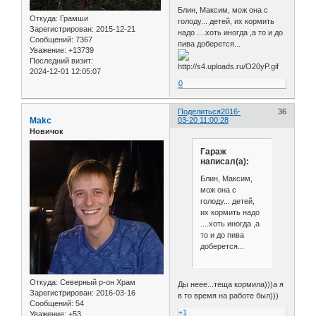
Блин, Максим, мож она с
Откуда:
Грамши
голоду... детей, их кормить
Зарегистрирован
: 2015-12-21
надо ....хоть иногда ,а то и до
Сообщений:
7367
пива доберется...
Уважение:
+13739
Последний визит:
2024-12-01 12:05:07
0
Поделиться
2016-
36
Makc
03-20 11:00:28
Новичок
Гараж
написал(а):
Блин, Максим,
мож она с
голоду... детей,
их кормить надо
....хоть иногда ,а
то и до пива
доберется...
Откуда:
Северный р-он Храм
Ды неее...теща кормила)))а я
Зарегистрирован
: 2016-03-16
в то время на работе был)))
Сообщений:
54
+1
Уважение:
+53