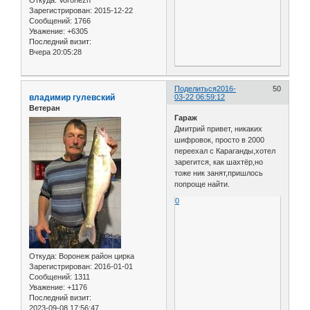
Зарегистрирован
: 2015-12-22
Сообщений:
1766
Уважение:
+6305
Последний визит:
Вчера 20:05:28
Поделиться
2016-
50
владимир гулевский
03-22 06:59:12
Ветеран
Гараж
Дмитрий привет, никаких
шифровок, просто в 2000
переехал с Караганды,хотел
зарегится, как шахтёр,но
тоже ник занят,пришлось
попроще найти.
0
Откуда:
Воронеж район цирка
Зарегистрирован
: 2016-01-01
Сообщений:
1311
Уважение:
+1176
Последний визит:
2023-09-08 17:56:47