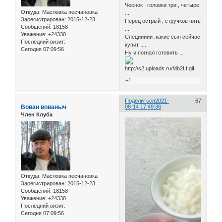
Чеснок , головки три , четыре
Откуда:
Масловка песчановка
...
Зарегистрирован
: 2015-12-23
Перец острый , стручков пять
Сообщений:
18158
...
Уважение:
+24330
Специииии ,какие сын сейчас
Последний визит:
купит ....
Сегодня 07:09:56
Ну и погнал готовить ...
+1
Поделиться
2021-
67
Вован вованыч
08-14 17:49:36
Член Клуба
Откуда:
Масловка песчановка
Зарегистрирован
: 2015-12-23
Сообщений:
18158
Уважение:
+24330
Последний визит:
Сегодня 07:09:56