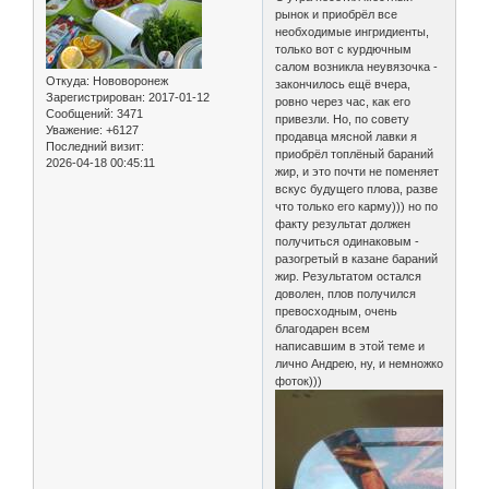
рынок и приобрёл все
необходимые ингридиенты,
только вот с курдючным
салом возникла неувязочка -
Откуда:
Нововоронеж
закончилось ещё вчера,
Зарегистрирован
: 2017-01-12
ровно через час, как его
Сообщений:
3471
привезли. Но, по совету
Уважение:
+6127
продавца мясной лавки я
Последний визит:
приобрёл топлёный бараний
2026-04-18 00:45:11
жир, и это почти не поменяет
вскус будущего плова, разве
что только его карму))) но по
факту результат должен
получиться одинаковым -
разогретый в казане бараний
жир. Результатом остался
доволен, плов получился
превосходным, очень
благодарен всем
написавшим в этой теме и
лично Андрею, ну, и немножко
фоток)))