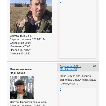
0
Откуда:
Н.Усмань
Зарегистрирован
: 2015-12-24
Сообщений:
3402
Уважение:
+7463
Последний визит:
Сегодня 10:18:13
Поделиться
2021-
69
Вован вованыч
08-14 21:53:53
Член Клуба
Жена купила рис какой то ,
для плова ...получилась каша
...но вкусная ....
0
Откуда:
Масловка песчановка
Зарегистрирован
: 2015-12-23