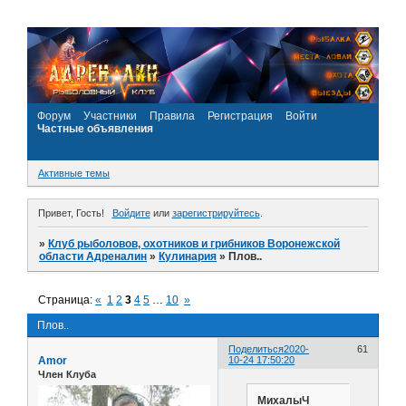
Форум
Участники
Правила
Регистрация
Войти
Частные объявления
Активные темы
Привет, Гость!
Войдите
или
зарегистрируйтесь
.
»
Клуб рыболовов, охотников и грибников Воронежской
области Адреналин
»
Кулинария
»
Плов..
Страница:
«
1
2
3
4
5
…
10
»
Плов..
Поделиться
2020-
61
Amor
10-24 17:50:20
Член Клуба
МиxалыЧ