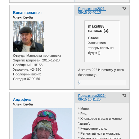
Поделиться
2021-
72
Вован вованыч
08-15 06:40:13
Член Клуба
maks888
написал(а):
Сталик
Ханкишиев
теперь спать не
будет ))
Откуда:
Масловка песчановка
Зарегистрирован
: 2015-12-23
Сообщений:
18158
Уважение:
+24330
А эт кто ??? И почему у него
Последний визит:
безсонница ...
Сегодня 07:09:56
0
Поделиться
2021-
73
Андрфиш
08-15 16:11:20
Член Клуба
* Мясо,
* Рис,
* Хлопковое масло и масло
"зигир",
* Курдючное сало,
* Репчатый лук и морковь,
* Чеснок и стручок острого