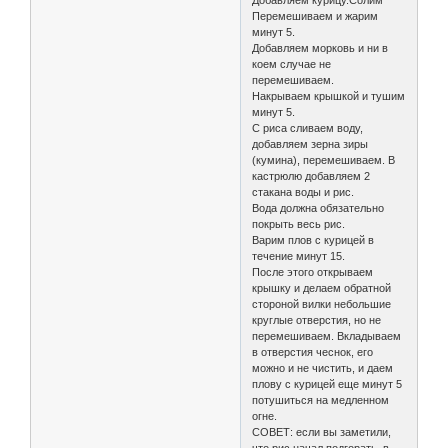
Добавляем курицу.Солим
Перемешиваем и жарим
минут 5.
Добавляем морковь и ни в
коем случае не
перемешиваем.
Накрываем крышкой и тушим
минут 5.
С риса сливаем воду,
добавляем зерна зиры
(кумина), перемешиваем. В
кастрюлю добавляем 2
стакана воды и рис.
Вода должна обязательно
покрыть весь рис.
Варим плов с курицей в
течение минут 15.
После этого открываем
крышку и делаем обратной
стороной вилки небольшие
круглые отверстия, но не
перемешиваем. Вкладываем
в отверстия чеснок, его
можно и не чистить, и даем
плову с курицей еще минут 5
потушиться на медленном
огне.
СОВЕТ: если вы заметили,