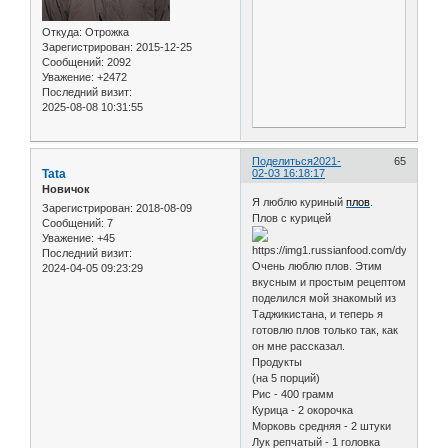
Откуда:
Отрожка
Зарегистрирован
: 2015-12-25
Сообщений:
2092
Уважение:
+2472
Последний визит:
2025-08-08 10:31:55
Поделиться
2021-
65
Tata
02-03 16:18:17
Новичок
Я люблю куриный
плов
.
Зарегистрирован
: 2018-08-09
Плов с курицей
Сообщений:
7
Уважение:
+45
Последний визит:
Очень люблю плов. Этим
2024-04-05 09:23:29
вкусным и простым рецептом
поделился мой знакомый из
Таджикистана, и теперь я
готовлю плов только так, как
он мне рассказал.
Продукты
(на 5 порций)
Рис - 400 грамм
Курица - 2 окорочка
Морковь средняя - 2 штуки
Лук репчатый - 1 головка