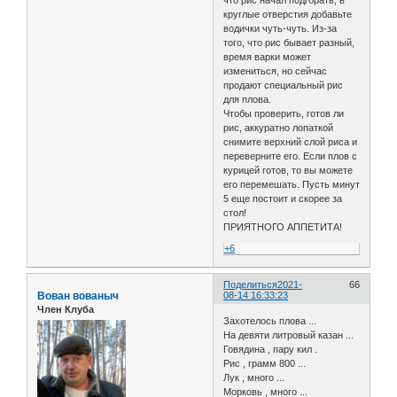
что рис начал подгорать, в
круглые отверстия добавьте
водички чуть-чуть. Из-за
того, что рис бывает разный,
время варки может
измениться, но сейчас
продают специальный рис
для плова.
Чтобы проверить, готов ли
рис, аккуратно лопаткой
снимите верхний слой риса и
переверните его. Если плов с
курицей готов, то вы можете
его перемешать. Пусть минут
5 еще постоит и скорее за
стол!
ПРИЯТНОГО АППЕТИТА!
+6
Поделиться
2021-
66
Вован вованыч
08-14 16:33:23
Член Клуба
Захотелось плова ...
На девяти литровый казан ...
Говядина , пару кил .
Рис , грамм 800 ...
Лук , много ...
Морковь , много ...