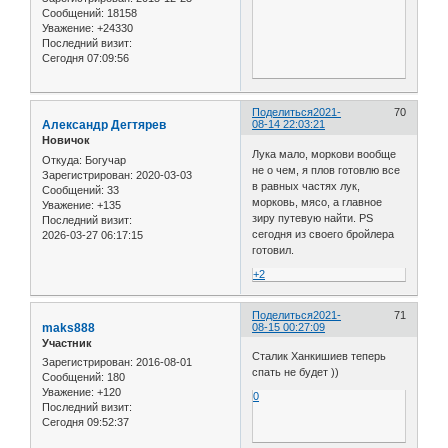
Сообщений:
18158
Уважение:
+24330
Последний визит:
Сегодня 07:09:56
Поделиться
2021-
70
Александр Дегтярев
08-14 22:03:21
Новичок
Лука мало, моркови вообще
Откуда:
Богучар
не о чем, я плов готовлю все
Зарегистрирован
: 2020-03-03
в равных частях лук,
Сообщений:
33
морковь, мясо, а главное
Уважение:
+135
зиру путевую найти. PS
Последний визит:
сегодня из своего бройлера
2026-03-27 06:17:15
готовил.
+2
Поделиться
2021-
71
maks888
08-15 00:27:09
Участник
Сталик Ханкишиев теперь
Зарегистрирован
: 2016-08-01
спать не будет ))
Сообщений:
180
Уважение:
+120
0
Последний визит:
Сегодня 09:52:37