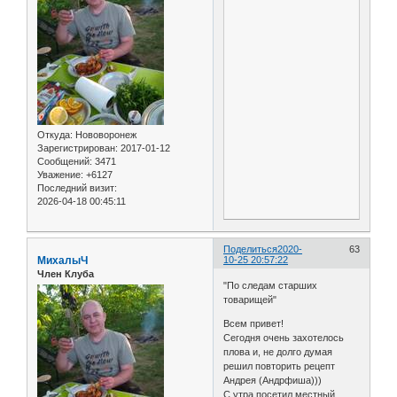
Откуда:
Нововоронеж
Зарегистрирован
: 2017-01-12
Сообщений:
3471
Уважение:
+6127
Последний визит:
2026-04-18 00:45:11
Поделиться
2020-
63
МиxалыЧ
10-25 20:57:22
Член Клуба
"По следам старших
товарищей"
Всем привет!
Сегодня очень захотелось
плова и, не долго думая
решил повторить рецепт
Андрея (Андрфиша)))
С утра посетил местный