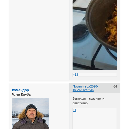
+13
Поделиться
2020-
64
командор
10-26 06:46:36
Член Клуба
Выглядит красиво и
аппетитно.
+1