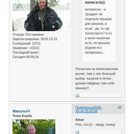
написал(а):
интересно - а
продают ли
отдельно крышки
для казанов, и
если - да, то где
посмотреть? а то
Откуда:
Песчановка
у меня казанчик
Зарегистрирован
: 2015-12-21
есть, но крышка
Сообщений:
12711
родная его
Уважение:
+41511
затерялась...
Последний визит:
Сегодня 04:58:26
Посмотри на Алексеевском
рынке, там у них большой
выбор казанов и печек ,
думаю найдёшь там себе
крышку!!
+1
Поделиться
2020-
62
МиxалыЧ
10-24 20:25:58
Член Клуба
Amor
Ром, спс))) - заеду, поищу
+1