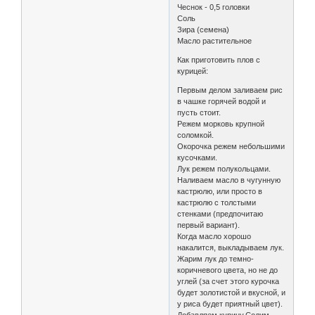
Чеснок - 0,5 головки
Соль
Зира (семена)
Масло растительное
Как приготовить плов с
курицей:
Первым делом заливаем рис
в чашке горячей водой и
пусть стоит.
Режем морковь крупной
соломкой.
Окорочка режем небольшими
кусочками.
Лук режем полукольцами.
Наливаем масло в чугунную
кастрюлю, или просто в
кастрюлю с толстыми
стенками (предпочитаю
первый вариант).
Когда масло хорошо
накалится, выкладываем лук.
Жарим лук до темно-
коричневого цвета, но не до
углей (за счет этого курочка
будет золотистой и вкусной, и
у риса будет приятный цвет).