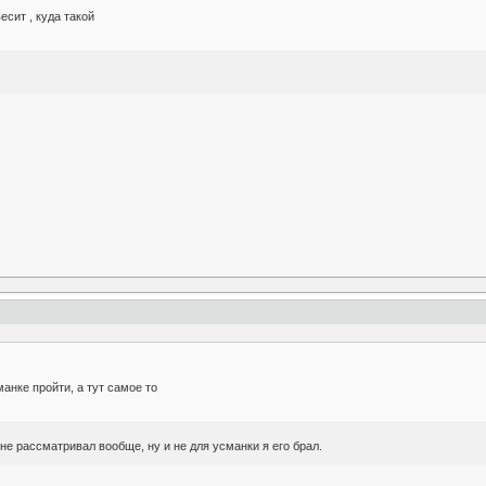
есит , куда такой
манке пройти, а тут самое то
 не рассматривал вообще, ну и не для усманки я его брал.