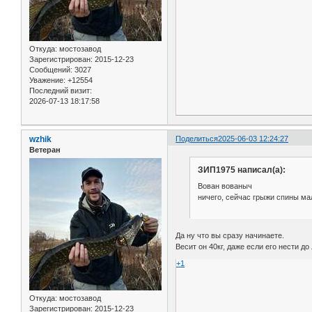
Откуда:
мостозавод
Зарегистрирован
: 2015-12-23
Сообщений:
3027
Уважение:
+12554
Последний визит:
2026-07-13 18:17:58
wzhik
Поделиться
2025-06-03 12:24:27
Ветеран
ЗИП1975 написал(а):
Вован вованыч
ничего, сейчас грыжи спины ма
Да ну что вы сразу начинаете.
Весит он 40кг, даже если его нести д
+1
Откуда:
мостозавод
Зарегистрирован
: 2015-12-23