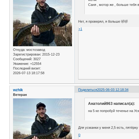
Саня , мотор же , больше тебя в
Нет, я проверял, я больше 🤣🤣
+1
Откуда:
мостозавод
Зарегистрирован
: 2015-12-23
Сообщений:
3027
Уважение:
+12554
Последний визит:
2026-07-13 18:17:58
wzhik
Поделиться
2025-06-03 12:18:34
Ветеран
Анатолий963 написал(а):
на 5 ке попробуй теченье на Ус
Для усманки у меня 2,5 есть, пятёрку
0