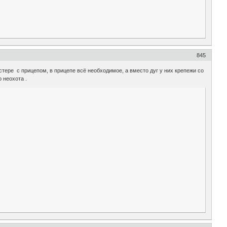
845
тере с прицепом, в прицепе всё необходимое, а вместо дуг у них крепежи со
 неохота .