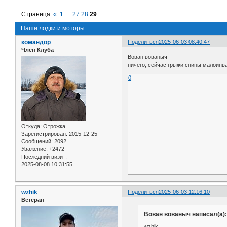
Страница:
«
1
…
27
28
29
Наши лодки и моторы
командор
Поделиться
2025-06-03 08:40:47
Член Клуба
Вован вованыч
ничего, сейчас грыжи спины малоинв
0
Откуда:
Отрожка
Зарегистрирован
: 2015-12-25
Сообщений:
2092
Уважение:
+2472
Последний визит:
2025-08-08 10:31:55
wzhik
Поделиться
2025-06-03 12:16:10
Ветеран
Вован вованыч написал(а):
wzhik