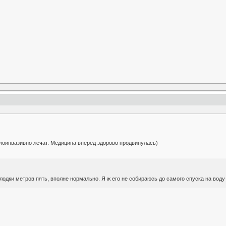
лоинвазивно лечат. Медицина вперед здорово продвинулась)
о лодки метров пять, вполне нормально. Я ж его не собираюсь до самого спуска на воду 