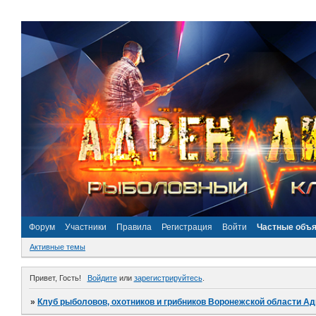
Форум
Участники
Правила
Регистрация
Войти
Частные объ
Активные темы
Привет, Гость!
Войдите
или
зарегистрируйтесь
.
»
Клуб рыболовов, охотников и грибников Воронежской области А