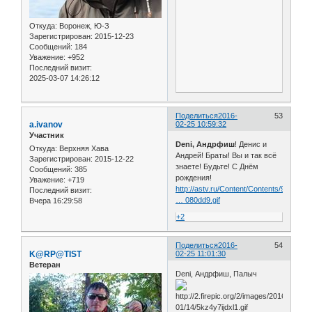
Откуда:
Воронеж, Ю-З
Зарегистрирован
: 2015-12-23
Сообщений:
184
Уважение:
+952
Последний визит:
2025-03-07 14:26:12
Поделиться
2016-
53
a.ivanov
02-25 10:59:32
Участник
Deni, Андрфиш
! Денис и
Откуда:
Верхняя Хава
Андрей! Браты! Вы и так всё
Зарегистрирован
: 2015-12-22
знаете! Будьте! С Днём
Сообщений:
385
рождения!
Уважение:
+719
http://astv.ru/Content/Contents/90/71/3
Последний визит:
… 080dd9.gif
Вчера 16:29:58
+2
Поделиться
2016-
54
K@RP@TIST
02-25 11:01:30
Ветеран
Deni, Андрфиш, Палыч