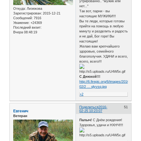
утрированно.. "мужик или
нет..."
Откуда:
Лизюкова
Так вот, парни - вы
Зарегистрирован
: 2015-12-21
настоящие МУЖИКИ!!!
Сообщений:
7916
Вы те люди, которые готовы
Уважение:
+24369
прийти на помощь в любую
Последний визит:
минуту и разделить и радость
Вчера 08:48:19
и не дай, Бог горе! Вы
настоящие!
Желаю вам крепчайшего
здоровью, семейного
благополучия. УДАЧИ и всего,
всего, всего!!!
С Днюхой!!!
http://6.firepic.org/6/images/2016-
02/2 … qlyvsq.jpg
+2
Поделиться
2016-
51
Евгенич
02-25 10:23:07
Ветеран
Палыч!
С Днём рождения!
Здоровья, удачи и НХНЧ!!!!