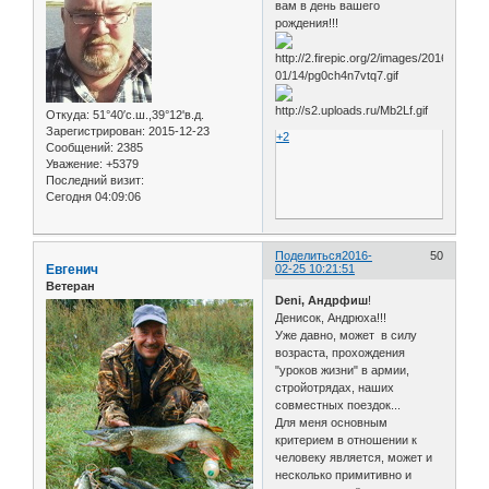
вам в день вашего
рождения!!!
Откуда:
51°40′с.ш.,39°12'в.д.
Зарегистрирован
: 2015-12-23
+2
Сообщений:
2385
Уважение:
+5379
Последний визит:
Сегодня 04:09:06
Поделиться
2016-
50
Евгенич
02-25 10:21:51
Ветеран
Deni, Андрфиш
!
Денисок, Андрюха!!!
Уже давно, может в силу
возраста, прохождения
"уроков жизни" в армии,
стройотрядах, наших
совместных поездок...
Для меня основным
критерием в отношении к
человеку является, может и
несколько примитивно и