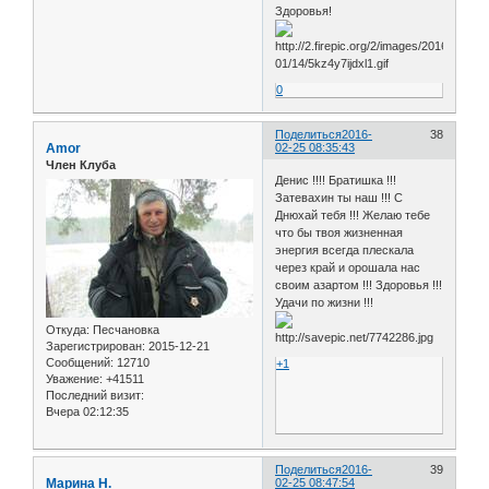
Здоровья!
0
Поделиться
2016-
38
Amor
02-25 08:35:43
Член Клуба
Денис !!!! Братишка !!!
Затевахин ты наш !!! С
Днюхай тебя !!! Желаю тебе
что бы твоя жизненная
энергия всегда плескала
через край и орошала нас
своим азартом !!! Здоровья !!!
Удачи по жизни !!!
Откуда:
Песчановка
Зарегистрирован
: 2015-12-21
Сообщений:
12710
+1
Уважение:
+41511
Последний визит:
Вчера 02:12:35
Поделиться
2016-
39
Марина Н.
02-25 08:47:54