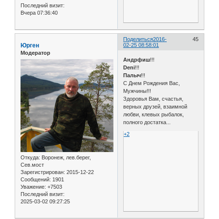
Последний визит:
Вчера 07:36:40
Поделиться
2016-
45
Юрген
02-25 08:58:01
Модератор
Андрфиш
!!!
Deni
!!!
Палыч
!!!
С Днем Рождения Вас,
Мужчины!!!
Здоровья Вам, счастья,
верных друзей, взаимной
любви, клевых рыбалок,
полного достатка...
+2
Откуда:
Воронеж, лев.берег,
Сев.мост
Зарегистрирован
: 2015-12-22
Сообщений:
1901
Уважение:
+7503
Последний визит:
2025-03-02 09:27:25