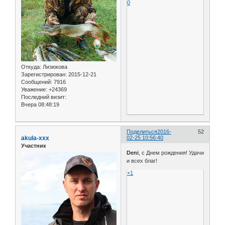
0
Откуда:
Лизюкова
Зарегистрирован
: 2015-12-21
Сообщений:
7916
Уважение:
+24369
Последний визит:
Вчера 08:48:19
Поделиться
2016-
52
akula-xxx
02-25 10:56:40
Участник
Deni
, с Днем рождения! Удачи
и всех благ!
+1