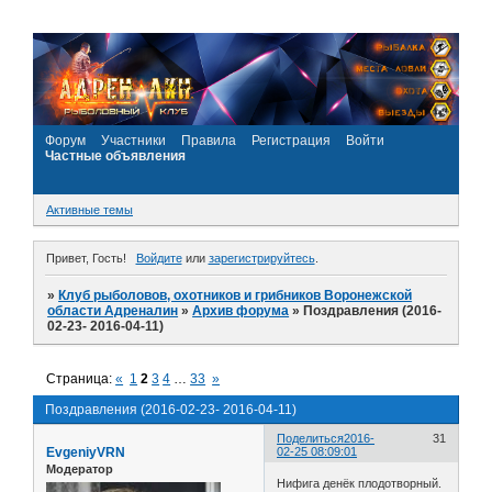
Форум
Участники
Правила
Регистрация
Войти
Частные объявления
Активные темы
Привет, Гость!
Войдите
или
зарегистрируйтесь
.
»
Клуб рыболовов, охотников и грибников Воронежской
области Адреналин
»
Архив форума
»
Поздравления (2016-
02-23- 2016-04-11)
Страница:
«
1
2
3
4
…
33
»
Поздравления (2016-02-23- 2016-04-11)
Поделиться
2016-
31
EvgeniyVRN
02-25 08:09:01
Модератор
Нифига денёк плодотворный.