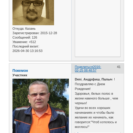
Откуда:
Казань
Зарегистрирован
: 2015-12-28
Сообщений:
126
Уважение:
+512
Последний визит:
2026-04-30 13:16:53
Поделиться
2016-
41
Покемон
02-25 08:48:57
Участник
Den
i,
Андрфиш
,
Палыч
!
Поздравляю с Днем
Рождения!
Здоровья, белых полос в
жизни намного больше , чем
черных!
Удачи во всех хороших
начинаниях и чтобы было
желание их начинать, как
говорится:"Чтоб хотелось и
моглось!"