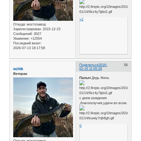
+2
Откуда:
мостозавод
Зарегистрирован
: 2015-12-23
Сообщений:
3027
Уважение:
+12554
Последний визит:
2026-07-13 18:17:58
Поделиться
2016-
56
wzhik
02-25 11:05:26
Ветеран
Палыч
Дядь Жень
с днем рождения
,благополучия,удачи во всем.
0
Откуда:
мостозавод