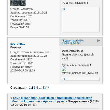
. С Днём Рождения!!!
+2
Откуда:
Семилуки
Зарегистрирован
: 2015-12-23
Сообщений:
1670
Уважение:
+3570
Последний визит:
Вчера 08:45:59
Поделиться
2016-
60
костоправ
02-25 11:50:58
Ветеран
Deni, Андрфиш,
Откуда:
г.Усмань Липецкой обл.
Палыч
,Мужики,с Днюхой
Зарегистрирован
: 2015-12-23
вас!!!
Сообщений:
2120
Уважение:
+10022
Удачи и благополучия!!!
Последний визит:
2025-03-17 09:11:19
+1
Страница:
«
1
2
3
4
…
33
»
»
Клуб рыболовов, охотников и грибников Воронежской
области Адреналин
»
Архив форума
»
Поздравления (2016-
02-23- 2016-04-11)