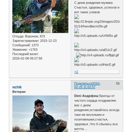
С днем рождения мужики.
Счастья, здоровья, успехов и
вот таких уловов
Откуда:
Воронеж, ЮЗ
Зарегистрирован
: 2015-12-23
Сообщений:
1373
Уважение:
+1763
Последний визит:
2026-02-08 09:27:58
+2
Поделиться
2016-
55
wzhik
02-25 11:02:57
Ветеран
Deni
Андрфиш
Братцы от
чистого сердца поздравляю
вас с днем
рождения,оставайтесь всегда
таки же веселыми и
позитивными,счастья,
здоровья ,Что б сбылись все
мечты ...