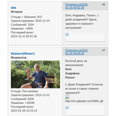
Поделиться
2016-
46
dds
02-25 09:02:35
Ветеран
Deni, Андрфиш, Палыч, с
Откуда:
г. Воронеж, ЮЗ
днём рождения!!! Удачи,
Зарегистрирован
: 2015-12-23
здоровья и хорошего
Сообщений:
3324
настроения!
Уважение:
+3605
Последний визит:
+2
2023-12-11 08:41:36
Поделиться
2016-
47
Иваныч(Фанат)
02-25 09:05:43
Модератор
Богатый день на
именинников!
Deni
Андрфиш
Палыч
С Днем Рождения!!! Успехов
во всем и самое главное
Откуда:
Песчановка
здоровья!!!
Зарегистрирован
: 2015-12-21
Сообщений:
8205
Уважение:
+16548
Последний визит:
+2
2022-01-28 10:24:13