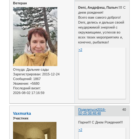
Ветеран
Deni, Андрфиш, Палыч !!!
С
днем рождения!
Всего вам самого доброго!
Deni, делись и дальше своей
неудержимой энергией с
окружающими, успехов во
всех твоих мероприятиях и,
конечно, рыбалках!
+2
Откуда:
Дальние сады
Зарегистрирован
: 2015-12-24
Сообщений:
1867
Уважение:
+5680
Последний визит:
2026-08-02 17:16:59
Поделиться
2016-
40
Vaxmurka
02-25 08:48:48
Участник
Парни!!! С Днем Рождения!!!
+2