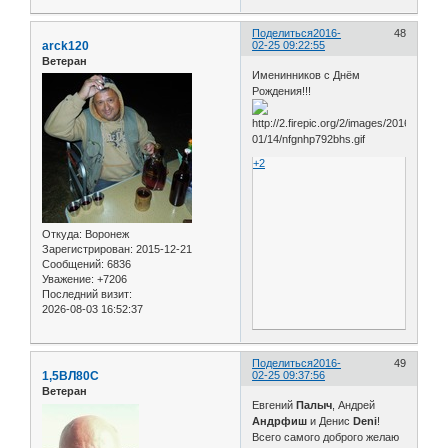
Поделиться
2016-
48
arck120
02-25 09:22:55
Ветеран
Именинников с Днём
Рождения!!!
+2
Откуда:
Воронеж
Зарегистрирован
: 2015-12-21
Сообщений:
6836
Уважение:
+7206
Последний визит:
2026-08-03 16:52:37
Поделиться
2016-
49
1,5ВЛ80С
02-25 09:37:56
Ветеран
Евгений
Палыч
, Андрей
Андрфиш
и Денис
Deni
!
Всего самого доброго желаю