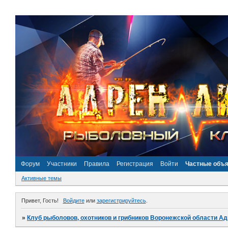
Форум
Участники
Правила
Регистрация
Войти
Частные объ
Активные темы
Привет, Гость!
Войдите
или
зарегистрируйтесь
.
»
Клуб рыболовов, охотников и грибников Воронежской области А