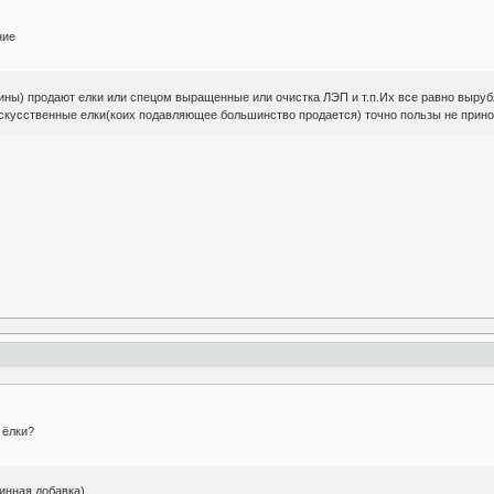
ние
ы) продают елки или спецом выращенные или очистка ЛЭП и т.п.Их все равно вырубя
кусственные елки(коих подавляющее большинство продается) точно пользы не принос
 ёлки?
минная добавка)