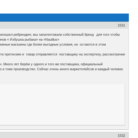
1531
оизошел ребрендинг, мы запатентовали собственный бренд для того чтобы
нов « Избушка рыбака» на «Nautilus»
оловные магазины где более выгодные условия, но остаются в этом
шите претензию и товар отправляется поставщику на экспертизу, рассмотрение
ч. Много лет берём у одного и того же поставщика, официальный
но и тоже производство. Сейчас очень много маркетплейсов и каждый человек
1532