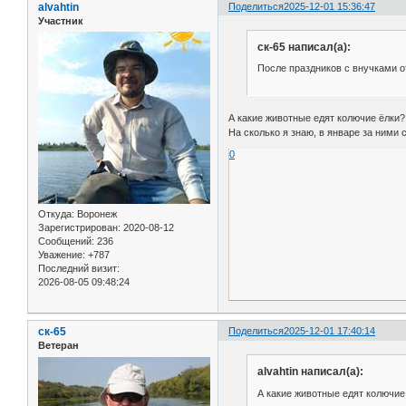
alvahtin
Поделиться
2025-12-01 15:36:47
Участник
ск-65 написал(а):
После праздников с внучками о
А какие животные едят колючие ёлки?
На сколько я знаю, в январе за ними 
0
Откуда:
Воронеж
Зарегистрирован
: 2020-08-12
Сообщений:
236
Уважение:
+787
Последний визит:
2026-08-05 09:48:24
ск-65
Поделиться
2025-12-01 17:40:14
Ветеран
alvahtin написал(а):
А какие животные едят колючие