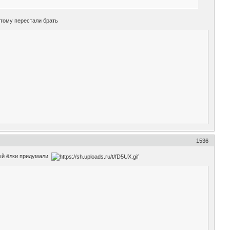
этому перестали брать
1536
нный ёлки придумали