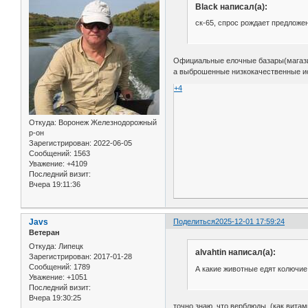
Black написал(а):
ск-65, спрос рождает предложе
Официальные елочные базары(магазин
а выброшенные низкокачественные ис
+4
Откуда:
Воронеж Железнодорожный
р-он
Зарегистрирован
: 2022-06-05
Сообщений:
1563
Уважение:
+4109
Последний визит:
Вчера 19:11:36
Javs
Поделиться
2025-12-01 17:59:24
Ветеран
Откуда:
Липецк
alvahtin написал(а):
Зарегистрирован
: 2017-01-28
Сообщений:
1789
А какие животные едят колючие
Уважение:
+1051
Последний визит:
Вчера 19:30:25
точно знаю, что верблюды. (как вита