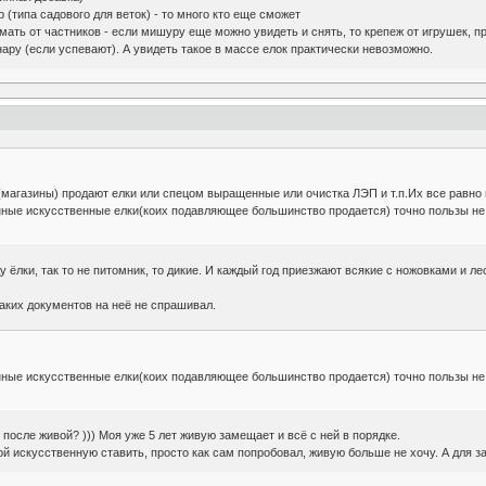
(типа садового для веток) - то много кто еще сможет
мать от частников - если мишуру еще можно увидеть и снять, то крепеж от игрушек, пр
нару (если успевают). А увидеть такое в массе елок практически невозможно.
газины) продают елки или спецом выращенные или очистка ЛЭП и т.п.Их все равно в
ные искусственные елки(коих подавляющее большинство продается) точно пользы не 
у ёлки, так то не питомник, то дикие. И каждый год приезжают всякие с ножовками и лес
икаких документов на неё не спрашивал.
ные искусственные елки(коих подавляющее большинство продается) точно пользы не 
после живой? ))) Моя уже 5 лет живую замещает и всё с ней в порядке.
вой искусственную ставить, просто как сам попробовал, живую больше не хочу. А для з