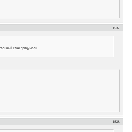
1537
сственный ёлки придумали
1538