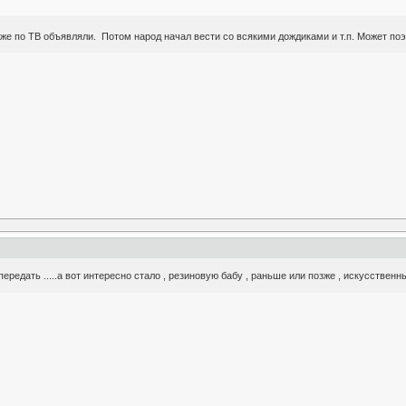
аже по ТВ объявляли. Потом народ начал вести со всякими дождиками и т.п. Может по
передать .....а вот интересно стало , резиновую бабу , раньше или позже , искусстве