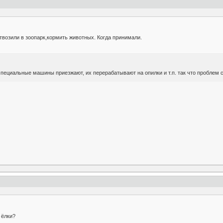
твозили в зоопарк,кормить животных. Когда принимали.
специальные машины приезжают, их перерабатывают на опилки и т.п. так что проблем с 
 ёлки?