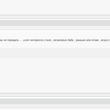
ах не передать .....а вот интересно стало , резиновую бабу , раньше или позже , иску