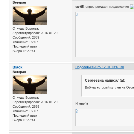
Ветеран
ск-65
, спрос рождает предложение
0
Откуда:
Воронеж
Зарегистрирован
: 2016-01-29
Сообщений:
2889
Уважение:
+5507
Последний визит:
Вчера 15:27:41
Black
Поделиться
2025-12-01 13:45:30
Ветеран
Сергеевна написал(а):
Воблер который куплен на Озон
Откуда:
Воронеж
Зарегистрирован
: 2016-01-29
И мне ))
Сообщений:
2889
0
Уважение:
+5507
Последний визит:
Вчера 15:27:41