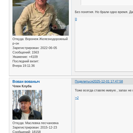
Без понятия. Но брали одно время. Д
0
Откуда:
Воронеж Железнодорожный
р-он
Зарегистрирован
: 2022-06-05
Сообщений:
1563
Уважение:
+4109
Последний визит:
Вчера 19:11:36
Вован вованыч
Поделиться
2025-12-01 17:47:58
Член Клуба
Тоже всегда ставлю живую , запах не 
+2
Откуда:
Масловка песчановка
Зарегистрирован
: 2015-12-23
Сообщений:
18158