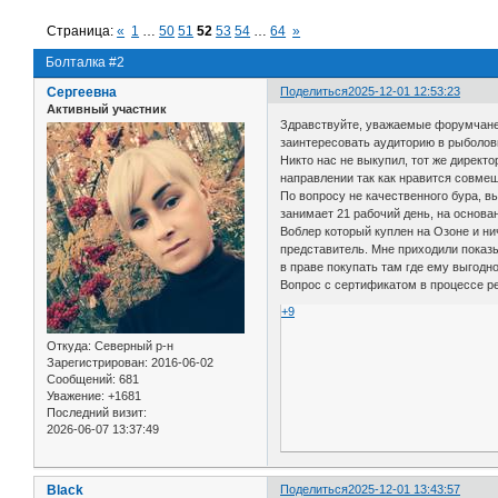
Страница:
«
1
…
50
51
52
53
54
…
64
»
Болталка #2
Сергеевна
Поделиться
2025-12-01 12:53:23
Активный участник
Здравствуйте, уважаемые форумчане.
заинтересовать аудиторию в рыболовн
Никто нас не выкупил, тот же директ
направлении так как нравится совмещ
По вопросу не качественного бура, в
занимает 21 рабочий день, на основ
Воблер который куплен на Озоне и ни
представитель. Мне приходили показы
в праве покупать там где ему выгодно
Вопрос с сертификатом в процессе р
+9
Откуда:
Северный р-н
Зарегистрирован
: 2016-06-02
Сообщений:
681
Уважение:
+1681
Последний визит:
2026-06-07 13:37:49
Black
Поделиться
2025-12-01 13:43:57