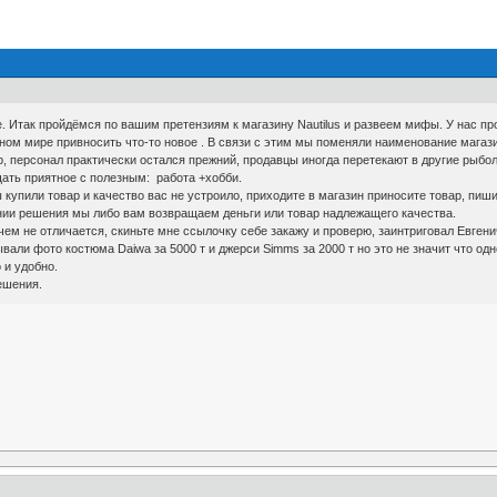
 Итак пройдёмся по вашим претензиям к магазину Nautilus и развеем мифы. У нас пр
ом мире привносить что-то новое . В связи с этим мы поменяли наименование магази
ор, персонал практически остался прежний, продавцы иногда перетекают в другие рыб
ать приятное с полезным: работа +хобби.
ы купили товар и качество вас не устроило, приходите в магазин приносите товар, пи
ании решения мы либо вам возвращаем деньги или товар надлежащего качества.
чем не отличается, скиньте мне ссылочку себе закажу и проверю, заинтриговал Евгени
вали фото костюма Daiwa за 5000 т и джерси Simms за 2000 т но это не значит что од
 и удобно.
ешения.