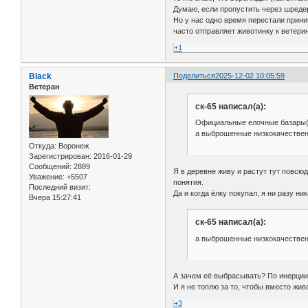
Думаю, если пропустить через шредер 
Но у нас одно время перестали прини
часто отправляет животинку к ветери
+1
Black
Поделиться
2025-12-02 10:05:59
Ветеран
ск-65 написал(а):
Официальные елочные базары(ма
а выброшенные низкокачествен
Откуда:
Воронеж
Зарегистрирован
: 2016-01-29
Сообщений:
2889
Я в деревне живу и растут тут повсюд
Уважение:
+5507
понятия.
Последний визит:
Да и когда ёлку покупал, я ни разу н
Вчера 15:27:41
ск-65 написал(а):
а выброшенные низкокачествен
А зачем её выбрасывать? По инерции 
И я не топлю за то, чтобы вместо жи
+3