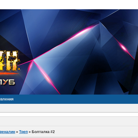
явления
дреналин
»
Треп
»
Болталка #2