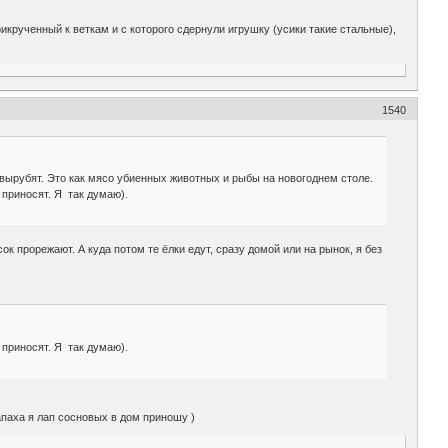
икрученный к веткам и с которого сдернули игрушку (усики такие стальные),
1540
ырубят. Это как мясо убиенных животных и рыбы на новогоднем столе.
приносят. Я так думаю).
ок прорежают. А куда потом те ёлки едут, сразу домой или на рынок, я без
приносят. Я так думаю).
апаха я лап сосновых в дом приношу )