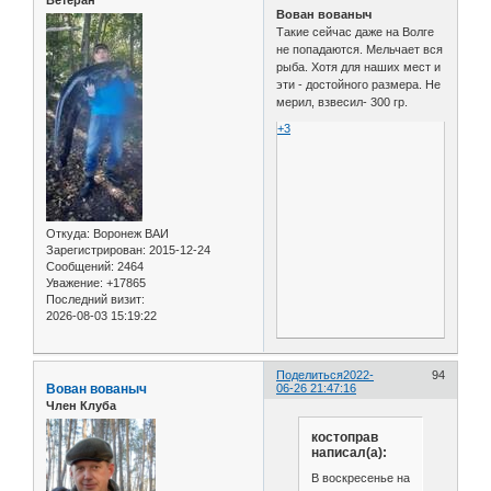
Вован вованыч
Такие сейчас даже на Волге
не попадаются. Мельчает вся
рыба. Хотя для наших мест и
эти - достойного размера. Не
мерил, взвесил- 300 гр.
+3
Откуда:
Воронеж ВАИ
Зарегистрирован
: 2015-12-24
Сообщений:
2464
Уважение:
+17865
Последний визит:
2026-08-03 15:19:22
Поделиться
2022-
94
Вован вованыч
06-26 21:47:16
Член Клуба
костоправ
написал(а):
В воскресенье на