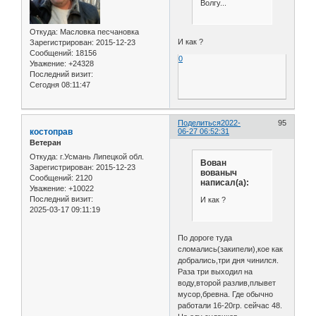
Волгу...
Откуда:
Масловка песчановка
И как ?
Зарегистрирован
: 2015-12-23
Сообщений:
18156
0
Уважение:
+24328
Последний визит:
Сегодня 08:11:47
Поделиться
2022-
95
костоправ
06-27 06:52:31
Ветеран
Откуда:
г.Усмань Липецкой обл.
Вован
Зарегистрирован
: 2015-12-23
вованыч
Сообщений:
2120
написал(а):
Уважение:
+10022
Последний визит:
И как ?
2025-03-17 09:11:19
По дороге туда
сломались(закипели),кое как
добрались,три дня чинился.
Раза три выходил на
воду,второй разлив,плывет
мусор,бревна. Где обычно
работали 16-20гр. сейчас 48.