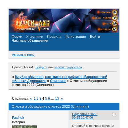
Форум
Участники
Правила
Регистрация
Войти
Частные объявления
Активные темы
Привет, Гость!
Войдите
или
зарегистрируйтесь
.
»
Клуб рыболовов, охотников и грибников Воронежской
области Адреналин
»
Спиннинг
»
Отчеты и обсуждение
отчетов 2022 (Спиннинг)
Страница:
«
1
2
3
4
5
6
…
13
»
Отчеты и обсуждение отчетов 2022 (Спиннинг)
Поделиться
2022-
91
Pashok
06-25 10:47:06
Ветеран
Старший сын вчера приехал