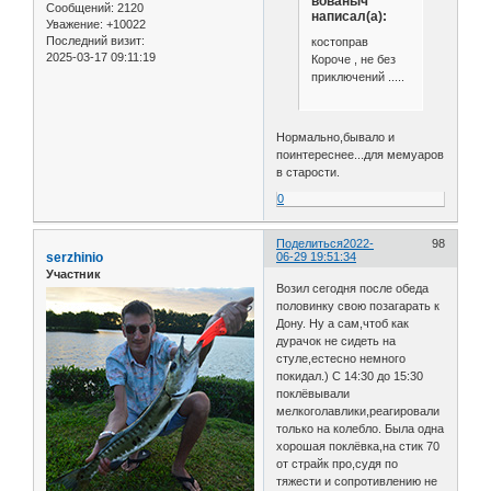
вованыч
Сообщений:
2120
написал(а):
Уважение:
+10022
Последний визит:
костоправ
2025-03-17 09:11:19
Короче , не без
приключений .....
Нормально,бывало и
поинтереснее...для мемуаров
в старости.
0
Поделиться
2022-
98
serzhinio
06-29 19:51:34
Участник
Возил сегодня после обеда
половинку свою позагарать к
Дону. Ну а сам,чтоб как
дурачок не сидеть на
стуле,естесно немного
покидал.) С 14:30 до 15:30
поклёвывали
мелкоголавлики,реагировали
только на колебло. Была одна
хорошая поклёвка,на стик 70
от страйк про,судя по
тяжести и сопротивлению не