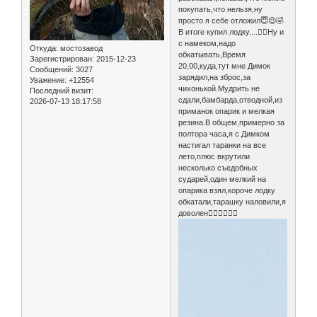
покупать,что нельзя,ну
просто я себе отложил😇😉🤣
В итоге купил лодку....👍🏻Ну и
с намеком,надо
Откуда:
мостозавод
обкатывать,Время
Зарегистрирован
: 2015-12-23
20,00,куда,тут мне Димок
Сообщений:
3027
зарядил,на зброс,за
Уважение:
+12554
чихонькой.Мудрить не
Последний визит:
сдали,бамбарда,отводной,из
2026-07-13 18:17:58
приманок опарик и мелкая
резина.В общем,примерно за
полтора часа,я с Димком
настигал таранки на все
лето,плюс вкрутили
несколько съедобных
сударей,один мелкий на
опарика взял,короче лодку
обкатали,тарашку наловили,я
доволен👍🏻👍🏻👍🏻