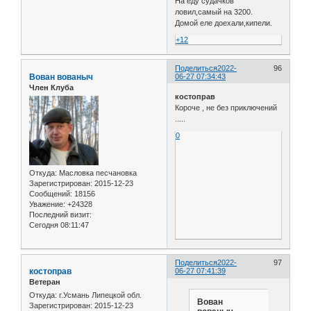
На еду судачков
ловил,самый на 3200.
Домой еле доехали,кипели.
+12
Поделиться
2022-
96
Вован вованыч
06-27 07:34:43
Член Клуба
костоправ
Короче , не без приключений
.....
0
Откуда:
Масловка песчановка
Зарегистрирован
: 2015-12-23
Сообщений:
18156
Уважение:
+24328
Последний визит:
Сегодня 08:11:47
Поделиться
2022-
97
костоправ
06-27 07:41:39
Ветеран
Откуда:
г.Усмань Липецкой обл.
Вован
Зарегистрирован
: 2015-12-23