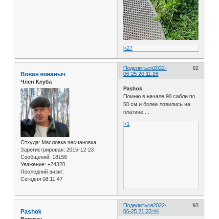
+27
Поделиться
2022-
92
Вован вованыч
06-25 20:11:26
Член Клуба
Pashok
Помню в начале 90 сабли по
50 см и более ловились на
платине ...
+1
Откуда:
Масловка песчановка
Зарегистрирован
: 2015-12-23
Сообщений:
18156
Уважение:
+24328
Последний визит:
Сегодня 08:11:47
Поделиться
2022-
93
Pashok
06-25 21:23:44
Ветеран