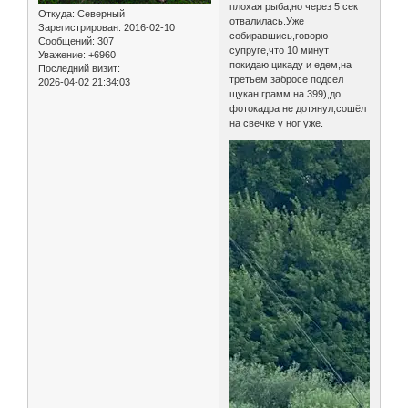
плохая рыба,но через 5 сек
Откуда:
Северный
отвалилась.Уже
Зарегистрирован
: 2016-02-10
собиравшись,говорю
Сообщений:
307
супруге,что 10 минут
Уважение:
+6960
покидаю цикаду и едем,на
Последний визит:
третьем забросе подсел
2026-04-02 21:34:03
щукан,грамм на 399),до
фотокадра не дотянул,сошёл
на свечке у ног уже.