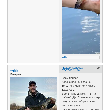
+29
Поделиться
2022-
99
wzhik
07-07 08:11:46
Ветеран
Всем привет🖐🏻
Короче,всё началось с
того,что у меня кончилась
таранка.....
Звонит мне Димок, -"Ты на
работе",,Да..Приехал,посмотрел,глав
покупать ни собирался ни
чего,я ему все
рассказал,показал,что можно