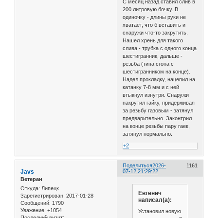
С месяц назад ставил слив в
200 литровую бочку. В
одиночку - длины руки не
хватает, что б вставить и
снаружи что-то закрутить.
Нашел хрень для такого
слива - трубка с одного конца
шестигранник, дальше -
резьба (типа сгона с
шестигранником на конце).
Надел прокладку, нацепил на
катанку 7-8 мм и с ней
втыкнул изнутри. Снаружи
накрутил гайку, придерживая
за резьбу газовым - затянул
предварительно. Законтрил
на конце резьбы пару гаек,
затянул нормально.
+2
Поделиться
2026-
1161
Javs
07-12 21:29:22
Ветеран
Откуда:
Липецк
Евгенич
Зарегистрирован
: 2017-01-28
написал(а):
Сообщений:
1790
Уважение:
+1054
Установил новую
Последний визит: