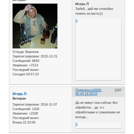
Игорь П
Забей,- дай им спокойно
пожить всласть)))
0
Откуда:
Воронеж
Зарегистрирован
: 2015-12-21
Сообщений:
6843
Уважение:
+7214
Последний визит:
Сегодня 03:57:23
Поделиться
2026-
1157
Игорь П
06-04 19:26:53
Ветеран
Да не живут они сейчас без
Зарегистрирован
: 2016-11-07
обработок... да и с
Сообщений:
1326
обработками к сожалению не
Уважение:
+2328
всегда...
Последний визит:
Вчера 22:33:09
0