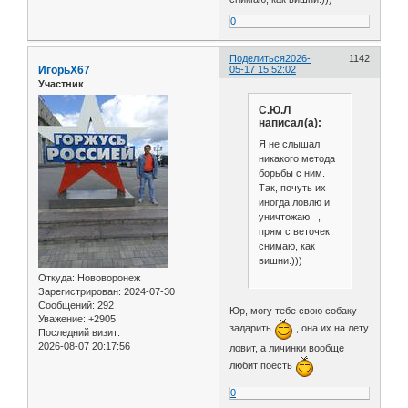
0
Поделиться
2026-
1142
ИгорьХ67
05-17 15:52:02
Участник
С.Ю.Л
написал(а):
Я не слышал
никакого метода
борьбы с ним.
Так, почуть их
иногда ловлю и
уничтожаю. ,
прям с веточек
снимаю, как
вишни.)))
Откуда:
Нововоронеж
Зарегистрирован
: 2024-07-30
Сообщений:
292
Юр, могу тебе свою собаку
Уважение:
+2905
задарить
, она их на лету
Последний визит:
2026-08-07 20:17:56
ловит, а личинки вообще
любит поесть
0