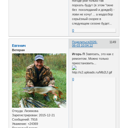
погоде рои только так
порхать будут (в этом "окне
без похолоданий и дождей) -
лови не хочу! ... а мадосбор
серьёзный скорее в
следующем сезоне будет...
0
Поделиться
2026-
1149
Евгенич
06-03 10:04:12
Ветеран
Игорь П
Завязать, это как с
ремонтом. Можно только
приостановить...
0
Откуда:
Лизюкова
Зарегистрирован
: 2015-12-21
Сообщений:
7916
Уважение:
+24369