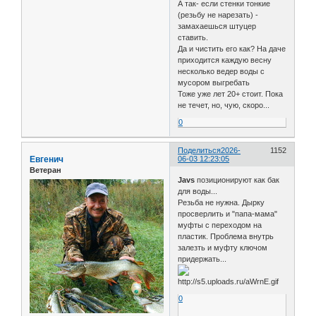
А так- если стенки тонкие
(резьбу не нарезать) -
замахаешься штуцер
ставить.
Да и чистить его как? На даче
приходится каждую весну
несколько ведер воды с
мусором выгребать
Тоже уже лет 20+ стоит. Пока
не течет, но, чую, скоро...
0
Поделиться
2026-
1152
Евгенич
06-03 12:23:05
Ветеран
Javs
позиционируют как бак
для воды...
Резьба не нужна. Дырку
просверлить и "папа-мама"
муфты с переходом на
пластик. Проблема внутрь
залезть и муфту ключом
придержать...
0