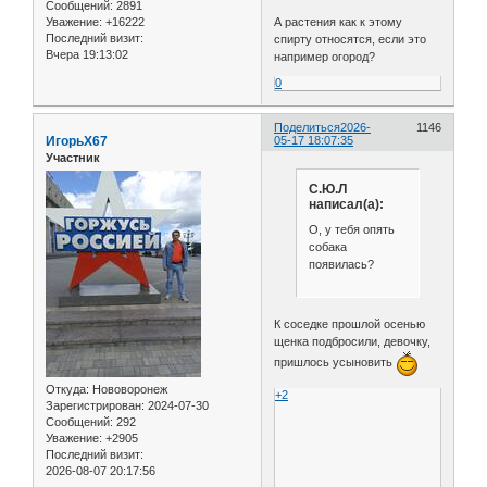
Сообщений:
2891
Уважение:
+16222
А растения как к этому
Последний визит:
спирту относятся, если это
Вчера 19:13:02
например огород?
0
Поделиться
2026-
1146
ИгорьХ67
05-17 18:07:35
Участник
С.Ю.Л
написал(а):
О, у тебя опять
собака
появилась?
К соседке прошлой осенью
щенка подбросили, девочку,
пришлось усыновить
Откуда:
Нововоронеж
+2
Зарегистрирован
: 2024-07-30
Сообщений:
292
Уважение:
+2905
Последний визит:
2026-08-07 20:17:56