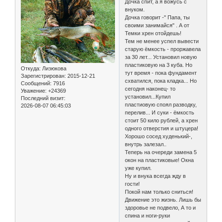
Дочка спит, а я вожусь с
внуком.
Дочка говорит -" Папа, ты
своими занимайся" . А от
Темки хрен отойдешь!
Тем не менее успел вывести
старую ёмкость - проржавела
за 30 лет... Установил новую
пластиковую на 3 куба. Но
Откуда:
Лизюкова
тут время - пока фундамент
Зарегистрирован
: 2015-12-21
схватился, пока кладка... Но
Сообщений:
7916
сегодня наконец- то
Уважение:
+24369
установил...Купил
Последний визит:
пластиовую споял разводку,
2026-08-07 06:45:03
перелив... И суки - ёмкость
стоит 50 кило рублей, а хрен
одного отверстия и штуцера!
Хорошо сосед худенький-,
внутрь залезал..
Теперь на очереди замена 5
окон на пластиковые! Окна
уже купил.
Ну и внука всегда жду в
гости!
Покой нам только сниться!
Движение это жизнь. Лишь бы
здоровье не подвело, А то и
спина и ноги-руки