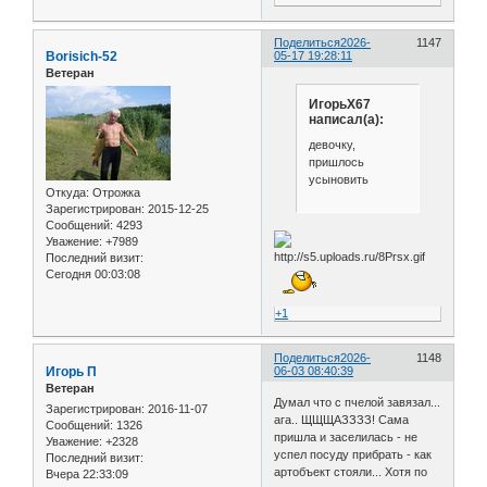
Поделиться
2026-
1147
Borisich-52
05-17 19:28:11
Ветеран
ИгорьХ67
написал(а):
девочку,
пришлось
усыновить
Откуда:
Отрожка
Зарегистрирован
: 2015-12-25
Сообщений:
4293
Уважение:
+7989
Последний визит:
Сегодня 00:03:08
+1
Поделиться
2026-
1148
Игорь П
06-03 08:40:39
Ветеран
Думал что с пчелой завязал...
Зарегистрирован
: 2016-11-07
ага.. ЩЩЩАЗЗЗЗ! Сама
Сообщений:
1326
пришла и заселилась - не
Уважение:
+2328
успел посуду прибрать - как
Последний визит:
артобъект стояли... Хотя по
Вчера 22:33:09