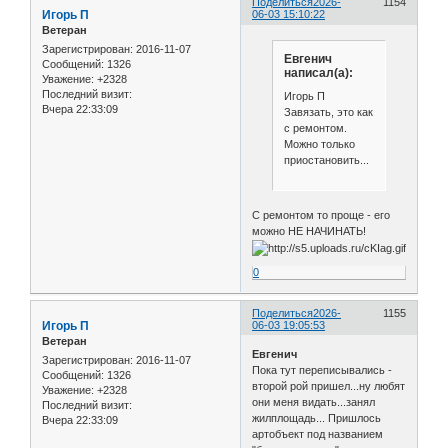
Поделиться
2026-
1154
Игорь П
06-03 15:10:22
Ветеран
Зарегистрирован
: 2016-11-07
Евгенич
Сообщений:
1326
написал(а):
Уважение:
+2328
Последний визит:
Игорь П
Вчера 22:33:09
Завязать, это как
с ремонтом.
Можно только
приостановить...
С ремонтом то проще - его
можно НЕ НАЧИНАТЬ!
0
Поделиться
2026-
1155
Игорь П
06-03 19:05:53
Ветеран
Евгенич
Зарегистрирован
: 2016-11-07
Пока тут переписывались -
Сообщений:
1326
второй рой пришел...ну любят
Уважение:
+2328
они меня видать...занял
Последний визит:
жилплощадь... Пришлось
Вчера 22:33:09
артобъект под названием