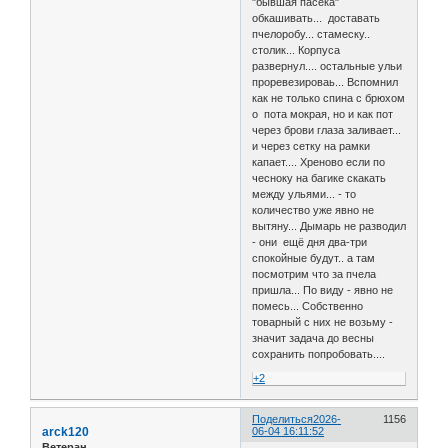
"бывшая пасека"
обкашивать... доставать
пчелоробу... стамеску..
столик... Корпуса
развернул.... остальные ульи
проревезироваь... Вспомнил
как не только спина с брюхом
о пота мокрая, но и как пот
через брови глаза заливает...
и через сетку на рамки
капает.... Хреново если по
чесноку на багике скакать
между ульями... - то
количество уже явно не
вытяну... Дымарь не разводил
- они ещё дня два-три
спокойные будут.. а там
посмотрим что за пчела
пришла... По виду - явно не
помесь... Собственно
товарный с них не возьму -
значит задача до весны
сохранить попробовать....
+2
Поделиться
2026-
1156
arck120
06-04 16:11:52
Ветеран