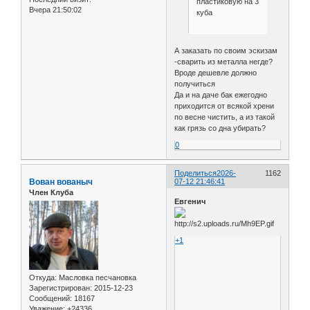
пластиковую на 3
Вчера 21:50:02
куба
А заказать по своим эскизам
-сварить из металла негде?
Вроде дешевле должно
получиться
Да и на даче бак ежегодно
приходится от всякой хрени
по весне чистить, а из такой
как грязь со дна убирать?
0
Поделиться
2026-
1162
Вован вованыч
07-12 21:46:41
Член Клуба
Евгенич
+1
Откуда:
Масловка песчановка
Зарегистрирован
: 2015-12-23
Сообщений:
18167
Уважение:
+24336