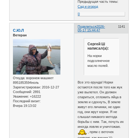
Предыдущая часть темы:
Сад и огород
0
Поделиться
2026-
1141
С.Ю.Л
05-17 15:44:47
Ветеран
Сергей Ш
написал(а):
На норки
подсолнечное
масло полей.
Откуда:
воронеж-машмет
Все это ерунда! Норки
8951853594ноль
Зарегистрирован
: 2016-12-27
остаются после того как жук
Сообщений:
2891
уже вылетел. Он должен
Уважение:
+16222
спариться, отложить яйца в
Последний визит:
землю и сдохнуть, В земле
Вчера 19:13:02
живут его личинки, не один
год, они жрут корни. Я не
слышал никакого метода
борьбы с ним. Так, почуть их
иногда ловлю и уничтожаю.
, прям с веточек
снимаю, как вишни.)))