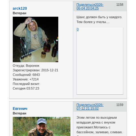
Поделиться
2026-
1158
arck120
06-04 20:04:25
Ветеран
Шанс должен быть у каждого.
Тем более у пчелы....
0
Откуда:
Воронеж
Зарегистрирован
: 2015-12-21
Сообщений:
6843
Уважение:
+7214
Последний визит:
Сегодня 03:57:23
Поделиться
2026-
1159
Евгенич
07-12 21:15:02
Ветеран
Этим летом по выходным
младшая дочка с внуком
приезжают.Мотаюсь с
бассейном, заливаю, сливаю.