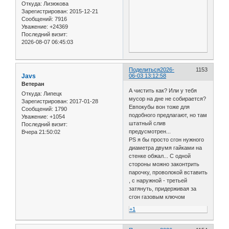
Откуда:
Лизюкова
Зарегистрирован
: 2015-12-21
Сообщений:
7916
Уважение:
+24369
Последний визит:
2026-08-07 06:45:03
Поделиться
2026-
1153
Javs
06-03 13:12:58
Ветеран
А чистить как? Или у тебя
Откуда:
Липецк
мусор на дне не собирается?
Зарегистрирован
: 2017-01-28
Евпокубы вон тоже для
Сообщений:
1790
подобного предлагают, но там
Уважение:
+1054
штатный слив
Последний визит:
предусмотрен...
Вчера 21:50:02
PS я бы просто сгон нужного
диаметра двумя гайками на
стенке обжал... С одной
стороны можно законтрить
парочку, проволокой вставить
, с наружной - третьей
затянуть, придерживая за
сгон газовым ключом
+1