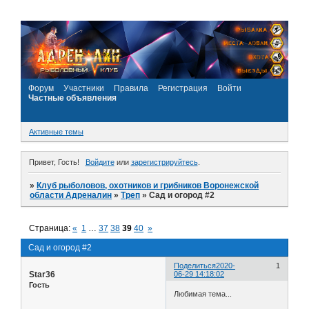
Форум
Участники
Правила
Регистрация
Войти
Частные объявления
Активные темы
Привет, Гость!
Войдите
или
зарегистрируйтесь
.
»
Клуб рыболовов, охотников и грибников Воронежской
области Адреналин
»
Треп
»
Сад и огород #2
Страница:
«
1
…
37
38
39
40
»
Сад и огород #2
Поделиться
2020-
1
Star36
06-29 14:18:02
Гость
Любимая тема...