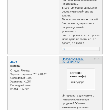
ни штуцера...
Благо горловины широкая и
сосед худенький- внутрь
влезет...
Теперь хлопот тьма- старый
бак порезать, переложить
опоры под новый,
установить..
Как в старой песне - старость
меня дома не застанет- я в
дороге, я в пути!!!
+9
Поделиться
2026-
1151
Javs
06-03 11:52:42
Ветеран
Откуда:
Липецк
Евгенич
Зарегистрирован
: 2017-01-28
написал(а):
Сообщений:
1790
Уважение:
+1054
ни штуцера
Последний визит:
Вчера 21:50:02
Интересно, а для чего его
позиционировали при
продаже? Обычно
назначение указывают.