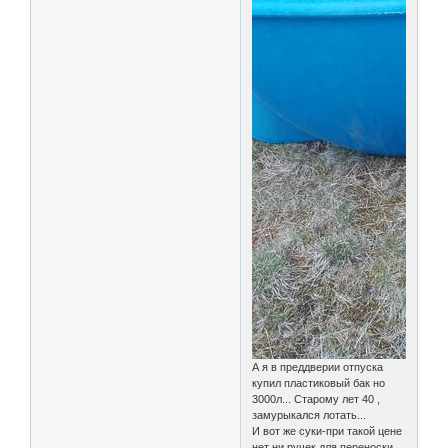
А я в преддверии отпуска
купил пластиковый бак но
3000л... Старому лет 40 ,
замурыкался лотать...
И вот же суки-при такой цене
нет ни ручек для переноски,