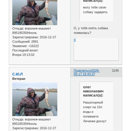
написал(а):
могу тебе свою
собаку задарить
О, у тебя опять собака
Откуда:
воронеж-машмет
появилась?
8951853594ноль
Зарегистрирован
: 2016-12-27
0
Сообщений:
2891
Уважение:
+16222
Последний визит:
Вчера 19:13:02
Поделиться
2026-
1145
С.Ю.Л
05-17 16:43:37
Ветеран
олег
николаевич
написал(а):
Нашатырный
спирт на 10л
воды и
поливаете
Откуда:
воронеж-машмет
Личинки дохнут
8951853594ноль
Зарегистрирован
: 2016-12-27