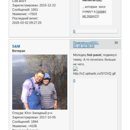
Сев.мост
Зарегистрирован
: 2015-12-22
...которые мозг
Сообщений:
1901
сожрут а
голову
Уважение:
+7503
не тронут
))
Последний визит:
2025-03-02 09:27:25
0
Поделиться
2021-
38
S&M
01-16 12:30:19
Ветеран
Молодец
fed-pavel
, подкинул
темку. А то почитать больше
не чего.
0
Откуда:
Юго-Западный р-н
Зарегистрирован
: 2017-10-05
Сообщений:
1894
Уважение:
+4106