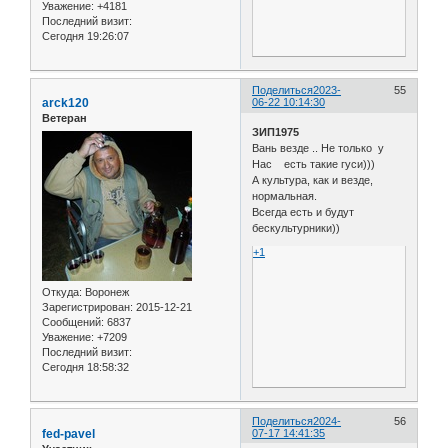
Уважение:
+4181
Последний визит:
Сегодня 19:26:07
Поделиться
2023-
55
arck120
06-22 10:14:30
Ветеран
ЗИП1975
Вань везде .. Не только у
Нас есть такие гуси)))
А культура, как и везде,
нормальная.
Всегда есть и будут
бескультурники))
+1
Откуда:
Воронеж
Зарегистрирован
: 2015-12-21
Сообщений:
6837
Уважение:
+7209
Последний визит:
Сегодня 18:58:32
Поделиться
2024-
56
fed-pavel
07-17 14:41:35