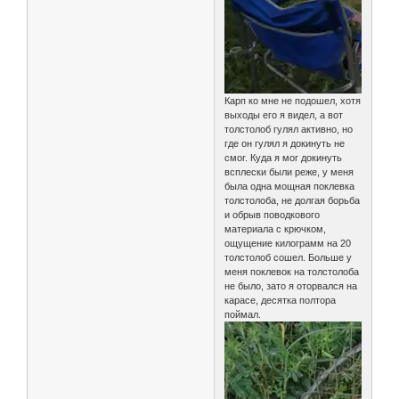
Карп ко мне не подошел, хотя
выходы его я видел, а вот
толстолоб гулял активно, но
где он гулял я докинуть не
смог. Куда я мог докинуть
всплески были реже, у меня
была одна мощная поклевка
толстолоба, не долгая борьба
и обрыв поводкового
материала с крючком,
ощущение килограмм на 20
толстолоб сошел. Больше у
меня поклевок на толстолоба
не было, зато я оторвался на
карасе, десятка полтора
поймал.