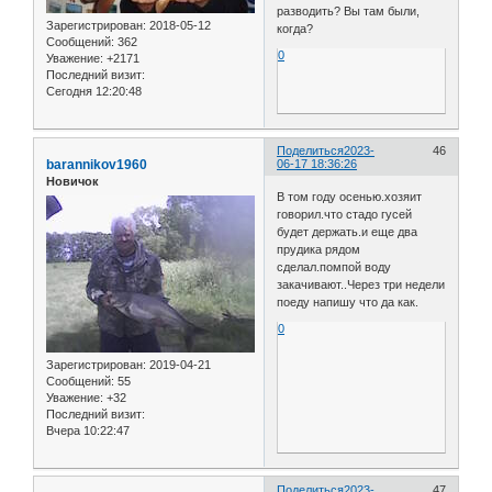
разводить? Вы там были,
Зарегистрирован
: 2018-05-12
когда?
Сообщений:
362
0
Уважение:
+2171
Последний визит:
Сегодня 12:20:48
Поделиться
2023-
46
barannikov1960
06-17 18:36:26
Новичок
В том году осенью.хозяит
говорил.что стадо гусей
будет держать.и еще два
прудика рядом
сделал.помпой воду
закачивают..Через три недели
поеду напишу что да как.
0
Зарегистрирован
: 2019-04-21
Сообщений:
55
Уважение:
+32
Последний визит:
Вчера 10:22:47
Поделиться
2023-
47