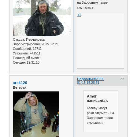
на Заросшем такое
случалось.
+1
Откуда:
Песчановка
Зарегистрирован
: 2015-12-21
Сообщений:
12711
Уважение:
+41511
Последний визит:
Сегодня 19:31:10
Поделиться
2021-
32
arck120
01-15 15:28:51
Ветеран
Amor
написал(а):
Голову могут
раки отгрызть, на
Заросшем такое
случалось.