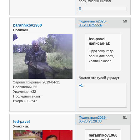
всех, хозяин сказал.
0
Поделиться
2023-
50
barannikov1960
06-20 16:55:24
Новичок
fed-pavel
написал(а):
Пруд закрыт до
осени для всех,
хозяин сказал.
Боится.что гусей украдут
Зарегистрирован
: 2019-04-21
+1
Сообщений:
55
Уважение:
+32
Последний визит:
Вчера 10:22:47
Поделиться
2023-
51
fed-pavel
06-20 23:28:38
Участник
barannikov1960
написал(а):