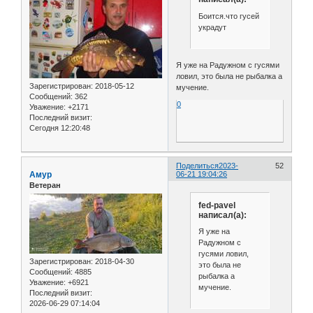
Боится.что гусей
украдут
Я уже на Радужном с гусями
ловил, это была не рыбалка а
Зарегистрирован
: 2018-05-12
мучение.
Сообщений:
362
0
Уважение:
+2171
Последний визит:
Сегодня 12:20:48
Поделиться
2023-
52
Амур
06-21 19:04:26
Ветеран
fed-pavel
написал(а):
Я уже на
Радужном с
гусями ловил,
Зарегистрирован
: 2018-04-30
это была не
Сообщений:
4885
рыбалка а
Уважение:
+6921
мучение.
Последний визит:
2026-06-29 07:14:04