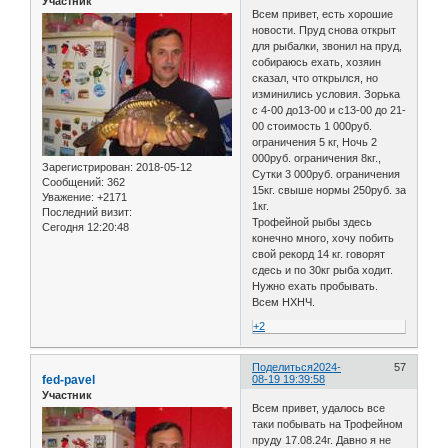
Участник
Всем привет, есть хорошие
новости. Пруд снова открыт
для рыбалки, звонил на пруд,
собираюсь ехать, хозяин
сказал, что открылся, но
изминились условия. Зорька
с 4-00 до13-00 и с13-00 до 21-
00 стоимость 1 000руб.
ограничения 5 кг, Ночь 2
000руб. ограничения 8кг.,
Зарегистрирован
: 2018-05-12
Сутки 3 000руб. ограничения
Сообщений:
362
15кг. свыше нормы 250руб. за
Уважение:
+2171
1кг.
Последний визит:
Трофейной рыбы здесь
Сегодня 12:20:48
конечно много, хочу побить
свой рекорд 14 кг. говорят
сдесь и по 30кг рыба ходит.
Нужно ехать пробывать.
Всем НХНЧ.
+2
Поделиться
2024-
57
fed-pavel
08-19 19:39:58
Участник
Всем привет, удалось все
таки побывать на Трофейном
пруду 17.08.24г. Давно я не