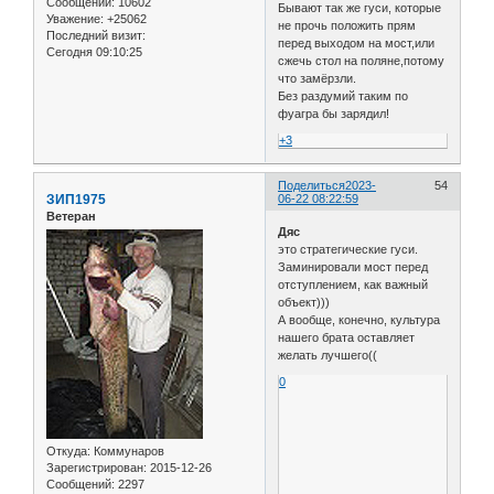
Сообщений:
10602
Бывают так же гуси, которые
Уважение:
+25062
не прочь положить прям
Последний визит:
перед выходом на мост,или
Сегодня 09:10:25
сжечь стол на поляне,потому
что замёрзли.
Без раздумий таким по
фуагра бы зарядил!
+3
Поделиться
2023-
54
ЗИП1975
06-22 08:22:59
Ветеран
Дяс
это стратегические гуси.
Заминировали мост перед
отступлением, как важный
объект)))
А вообще, конечно, культура
нашего брата оставляет
желать лучшего((
0
Откуда:
Коммунаров
Зарегистрирован
: 2015-12-26
Сообщений:
2297