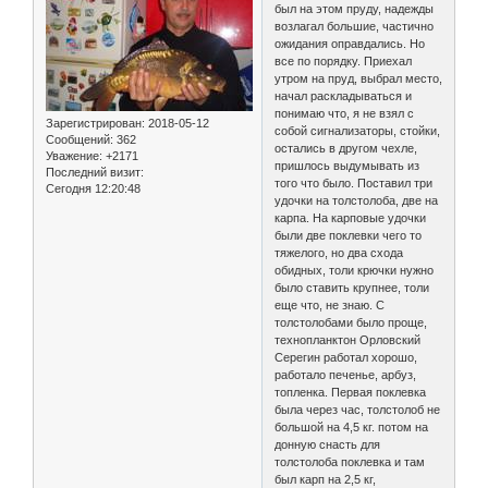
был на этом пруду, надежды
возлагал большие, частично
ожидания оправдались. Но
все по порядку. Приехал
утром на пруд, выбрал место,
начал раскладываться и
понимаю что, я не взял с
Зарегистрирован
: 2018-05-12
собой сигнализаторы, стойки,
Сообщений:
362
остались в другом чехле,
Уважение:
+2171
пришлось выдумывать из
Последний визит:
того что было. Поставил три
Сегодня 12:20:48
удочки на толстолоба, две на
карпа. На карповые удочки
были две поклевки чего то
тяжелого, но два схода
обидных, толи крючки нужно
было ставить крупнее, толи
еще что, не знаю. С
толстолобами было проще,
технопланктон Орловский
Серегин работал хорошо,
работало печенье, арбуз,
топленка. Первая поклевка
была через час, толстолоб не
большой на 4,5 кг. потом на
донную снасть для
толстолоба поклевка и там
был карп на 2,5 кг,