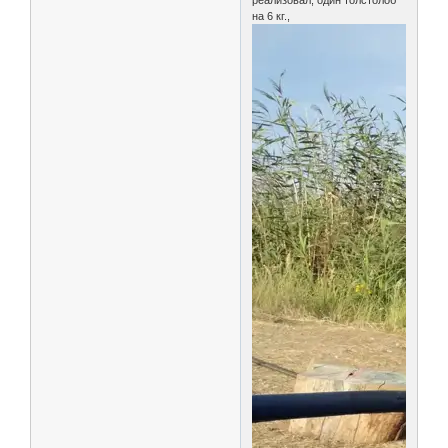
реализовал, один толстолоб
на 6 кг.,