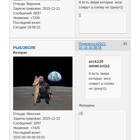
А есть звери которые мозг
Откуда:
Воронеж
сожрут а голову не тронут))
Зарегистрирован
: 2015-12-21
Сообщений:
6837
0
Уважение:
+7209
Последний визит:
Сегодня 18:58:32
Поделиться
2021-
33
РЫБОВОЛК
01-15 16:38:55
Ветеран
arck120
написал(а):
А есть звери
которые мозг
сожрут а голову
не тронут))
Женщины
+6
Откуда:
Минская
Зарегистрирован
: 2015-12-22
Сообщений:
1897
Уважение:
+7425
Последний визит:
2025-05-09 08:33:03