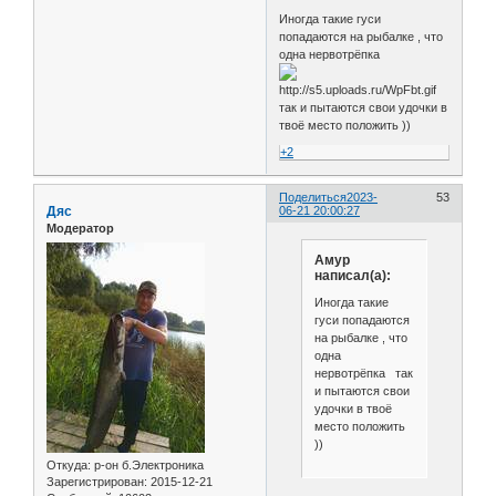
Иногда такие гуси
попадаются на рыбалке , что
одна нервотрёпка
так и пытаются свои удочки в
твоё место положить ))
+2
Поделиться
2023-
53
Дяс
06-21 20:00:27
Модератор
Амур
написал(а):
Иногда такие
гуси попадаются
на рыбалке , что
одна
нервотрёпка так
и пытаются свои
удочки в твоё
место положить
))
Откуда:
р-он б.Электроника
Зарегистрирован
: 2015-12-21