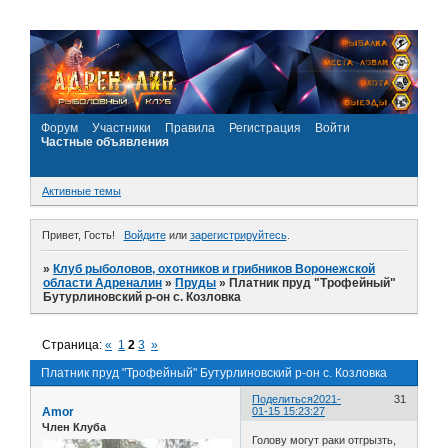
Форум
Участники
Правила
Регистрация
Войти
Частные объявления
Активные темы
Привет, Гость!
Войдите
или
зарегистрируйтесь
.
»
Клуб рыболовов, охотников и грибников Воронежской
области Адреналин
»
Пруды
»
Платник пруд "Трофейный"
Бутурлиновский р-он с. Козловка
Страница:
«
1
2
3
»
Платник пруд "Трофейный" Бутурлиновский р-он с. Козловка
Поделиться
2021-
31
Amor
01-15 15:23:27
Член Клуба
Голову могут раки отгрызть,