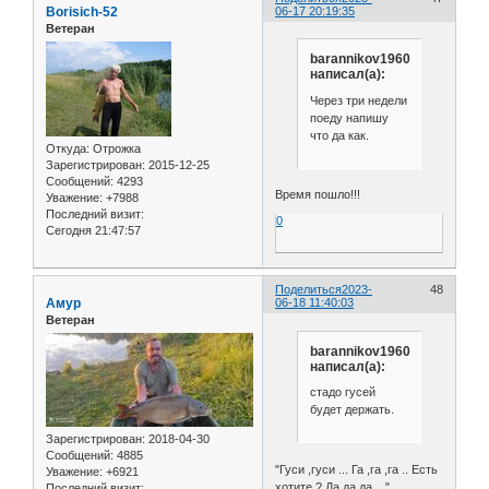
Borisich-52
06-17 20:19:35
Ветеран
barannikov1960
написал(а):
Через три недели
поеду напишу
что да как.
Откуда:
Отрожка
Зарегистрирован
: 2015-12-25
Сообщений:
4293
Время пошло!!!
Уважение:
+7988
Последний визит:
0
Сегодня 21:47:57
Поделиться
2023-
48
Амур
06-18 11:40:03
Ветеран
barannikov1960
написал(а):
стадо гусей
будет держать.
Зарегистрирован
: 2018-04-30
Сообщений:
4885
"Гуси ,гуси ... Га ,га ,га .. Есть
Уважение:
+6921
хотите ? Да,да,да ..."
Последний визит: