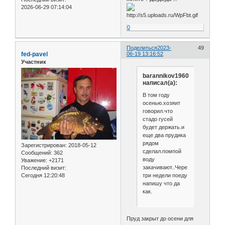
2026-06-29 07:14:04
0
Поделиться
2023-
49
fed-pavel
06-19 13:16:52
Участник
barannikov1960
написал(а):
В том году
осенью.хозяит
говорил.что
стадо гусей
будет держать.и
еще два прудика
рядом
Зарегистрирован
: 2018-05-12
сделал.помпой
Сообщений:
362
воду
Уважение:
+2171
закачивают..Через
Последний визит:
три недели поеду
Сегодня 12:20:48
напишу что да
как.
Пруд закрыт до осени для