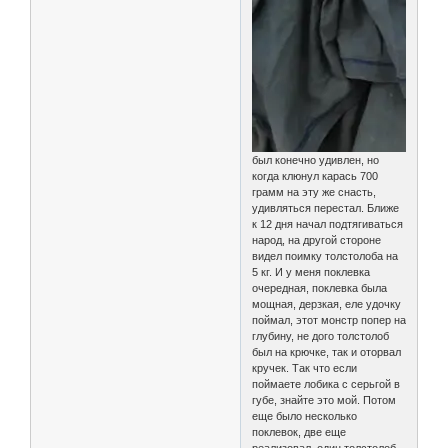
был конечно удивлен, но
когда клюнул карась 700
грамм на эту же снасть,
удивляться перестал. Ближе
к 12 дня начал подтягиваться
народ, на другой стороне
видел поимку толстолоба на
5 кг. И у меня поклевка
очередная, поклевка была
мощная, дерзкая, еле удочку
поймал, этот монстр попер на
глубину, не дого толстолоб
был на крючке, так и оторвал
кручек. Так что если
поймаете лобика с серьгой в
губе, знайте это мой. Потом
еще было несколько
поклевок, две еще