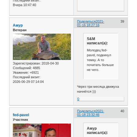
Последний визит:
Вчера 10:47:40
Поделиться
2021-
39
Амур
01-16 18:27:16
Ветеран
S&M
написал(а):
Молодец fed-
pavel, подкинул
темку. А то
Зарегистрирован
: 2018-04-30
почитать больше
Сообщений:
4885
не чего.
Уважение:
+6921
Последний визит:
2026-06-29 07:14:04
Через три месяца движуха
начнётся )))
0
Поделиться
2021-
40
fed-pavel
01-18 23:32:46
Участник
Амур
написал(а):