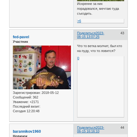
Искренне за них
порадовался, мечтаю туда
съездить.
+6
Поделиться
2023-
43
fed-pavel
06-15 13:07:25
Участник
Что то ветка молчит, был кто
на пуду, что то ловится?
0
Зарегистрирован
: 2018-05-12
Сообщений:
362
Уважение:
+2171
Последний визит:
Сегодня 12:20:48
Поделиться
2023-
44
barannikov1960
06-15 16:16:10
Новичок