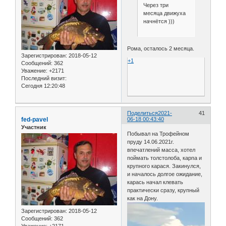
Через три
месяца движуха
начнётся )))
Рома, осталось 2 месяца.
Зарегистрирован
: 2018-05-12
+1
Сообщений:
362
Уважение:
+2171
Последний визит:
Сегодня 12:20:48
Поделиться
2021-
41
fed-pavel
06-18 00:43:40
Участник
Побывал на Трофейном
пруду 14.06.2021г.
впечатлений масса, хотел
поймать толстолоба, карпа и
крупного карася. Закинулся,
и началось долгое ожидание,
карась начал клевать
практически сразу, крупный
как на Дону.
Зарегистрирован
: 2018-05-12
Сообщений:
362