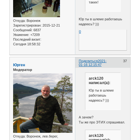
таких!
Юр ты в шлеме работаешь
Откуда:
Воронеж
надеюсь? )))
Зарегистрирован
: 2015-12-21
Сообщений:
6837
0
Уважение:
+7209
Последний визит:
Сегодня 18:58:32
Поделиться
2021-
37
Юрген
01-16 12:15:47
Модератор
arck120
написал(а):
Юр ты в шлеме
работаешь
надеюсь? )))
А зачем?
Ты же про ЭТИХ спрашивал.
arck120
Откуда:
Воронеж, лев.берег,
написал(а):