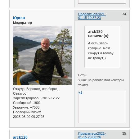
Поделиться
2021-
34
Юрген
01-15 19:37:23
Модератор
arck120
написал(а):
А есть звери
которые мозг
сожрут а голову
не тронут))
Есть!
У нас на работе пол конторы
таких!
Откуда:
Воронеж, лев.берег,
+1
Сев.мост
Зарегистрирован
: 2015-12-22
Сообщений:
1901
Уважение:
+7503
Последний визит:
2025-03-02 09:27:25
Поделиться
2021-
35
arck120
01-15 23:08:26