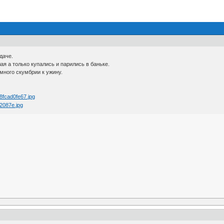
даче.
ая а только купались и парились в баньке.
много скумбрии к ужину.