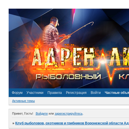
Форум
Участники
Правила
Регистрация
Войти
Частные объ
Активные темы
Привет, Гость!
Войдите
или
зарегистрируйтесь
.
»
Клуб рыболовов, охотников и грибников Воронежской области А