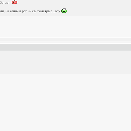
аботает
ми, ни капли в рот ни сантиметра в ..опу