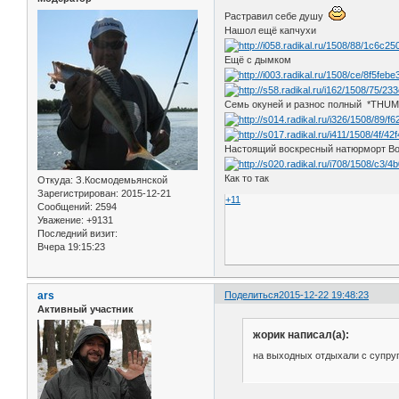
Растравил себе душу
Нашол ещё капчухи
Ещё с дымком
Семь окуней и разнос полный *THU
Настоящий воскресный натюрморт Во
Как то так
Откуда:
З.Космодемьянской
Зарегистрирован
: 2015-12-21
+11
Сообщений:
2594
Уважение:
+9131
Последний визит:
Вчера 19:15:23
ars
Поделиться
2015-12-22 19:48:23
Активный участник
жорик написал(а):
на выходных отдыхали с супруг