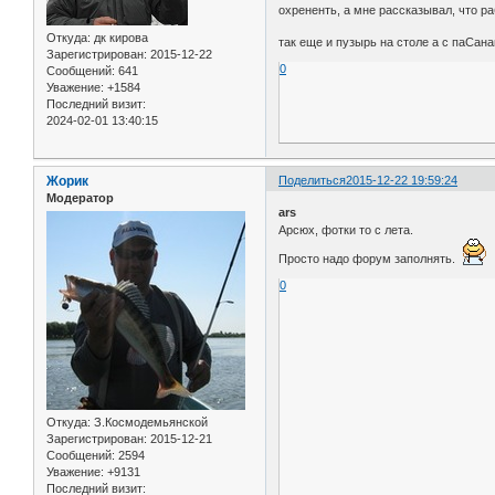
охрененть, а мне рассказывал, что р
Откуда:
дк кирова
так еще и пузырь на столе а с паСана
Зарегистрирован
: 2015-12-22
0
Сообщений:
641
Уважение:
+1584
Последний визит:
2024-02-01 13:40:15
Жорик
Поделиться
2015-12-22 19:59:24
Модератор
ars
Арсюх, фотки то с лета.
Просто надо форум заполнять.
0
Откуда:
З.Космодемьянской
Зарегистрирован
: 2015-12-21
Сообщений:
2594
Уважение:
+9131
Последний визит: