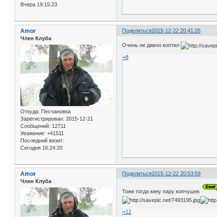
Вчера 19:15:23
Amor
Поделиться
2015-12-22 20:41:26
Член Клуба
Очень не давно коптил
+8
Откуда:
Песчановка
Зарегистрирован
: 2015-12-21
Сообщений:
12711
Уважение:
+41511
Последний визит:
Сегодня 16:24:20
Amor
Поделиться
2015-12-22 20:53:59
Член Клуба
Тоже тогда кину пару копчушек
+12