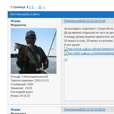
Страница:
1
2
3
…
25
»
Коптим рыбу и мясо
Жорик
Поделиться
2015-12-22 19:27:20
Модератор
на выходных отдыхали с супругой на 
Да да именно отдыхали не чего не дел
А между делом решили прикоптить не
20 минут в соле, 20 минут в коптилке.
И вот вуаля.
+7
Откуда:
З.Космодемьянской
Зарегистрирован
: 2015-12-21
Сообщений:
2594
Уважение:
+9131
Последний визит:
Вчера 19:15:23
Жорик
Поделиться
2015-12-22 19:29:12
Модератор