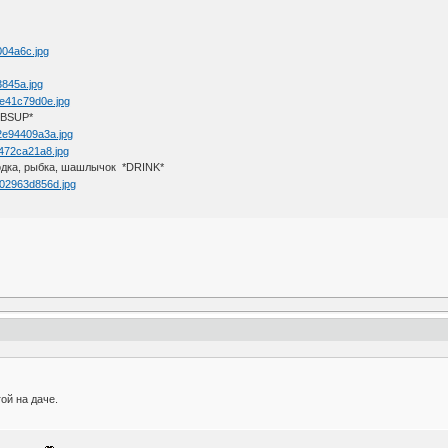
MBSUP*
дка, рыбка, шашлычок *DRINK*
ой на даче.