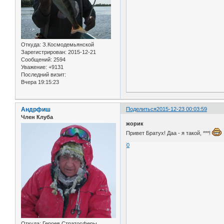
Откуда:
З.Космодемьянской
Зарегистрирован
: 2015-12-21
Сообщений:
2594
Уважение:
+9131
Последний визит:
Вчера 19:15:23
Андрфиш
Поделиться
2015-12-23 00:03:59
Член Клуба
жорик
Привет Братух! Даа - я такой, ***!
0
Откуда:
Героев Стратосферы