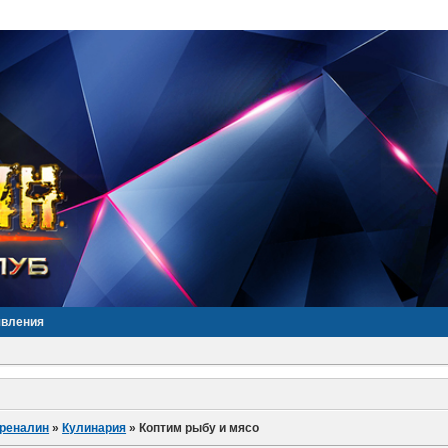
явления
дреналин
»
Кулинария
»
Коптим рыбу и мясо