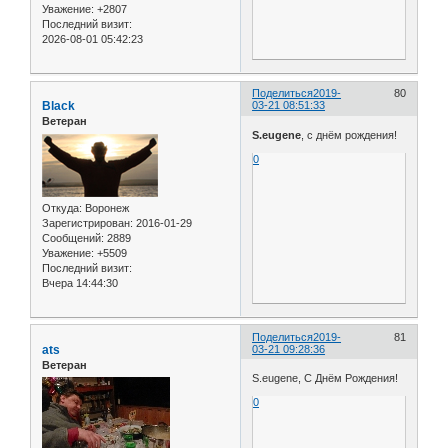
Уважение:
+2807
Последний визит:
2026-08-01 05:42:23
Поделиться
2019-
80
Black
03-21 08:51:33
Ветеран
S.eugene
, с днём рождения!
0
Откуда:
Воронеж
Зарегистрирован
: 2016-01-29
Сообщений:
2889
Уважение:
+5509
Последний визит:
Вчера 14:44:30
Поделиться
2019-
81
ats
03-21 09:28:36
Ветеран
S.eugene, С Днём Рождения!
0