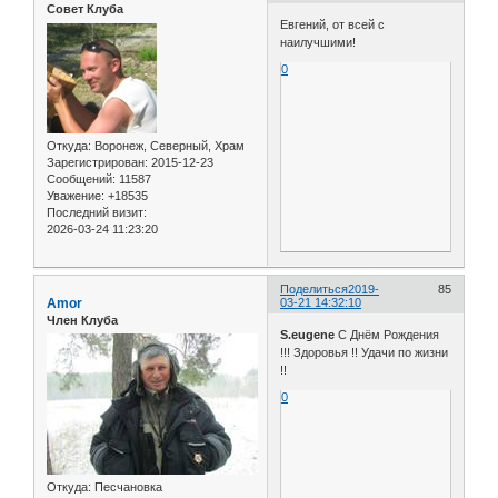
Совет Клуба
Евгений, от всей с
наилучшими!
0
Откуда:
Воронеж, Северный, Храм
Зарегистрирован
: 2015-12-23
Сообщений:
11587
Уважение:
+18535
Последний визит:
2026-03-24 11:23:20
Поделиться
2019-
85
Amor
03-21 14:32:10
Член Клуба
S.eugene
С Днём Рождения
!!! Здоровья !! Удачи по жизни
!!
0
Откуда:
Песчановка