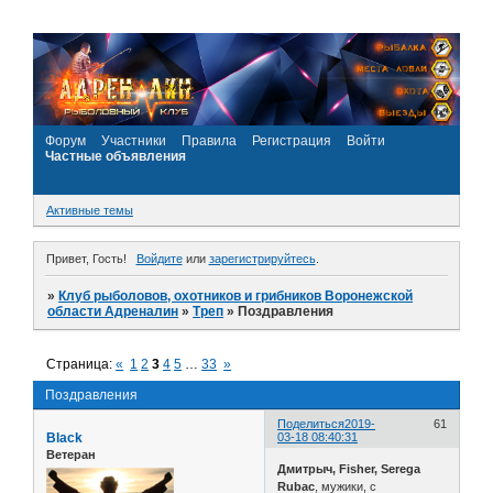
Форум
Участники
Правила
Регистрация
Войти
Частные объявления
Активные темы
Привет, Гость!
Войдите
или
зарегистрируйтесь
.
»
Клуб рыболовов, охотников и грибников Воронежской
области Адреналин
»
Треп
»
Поздравления
Страница:
«
1
2
3
4
5
…
33
»
Поздравления
Поделиться
2019-
61
Black
03-18 08:40:31
Ветеран
Дмитрыч, Fisher, Serega
Rubac
, мужики, с