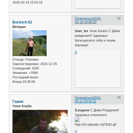
2026-03-19 15:54:18
Поделиться
2019-
72
Borisich-52
03-18 19:06:20
Ветеран
titan_lex
Коль Колич! С Днём
рождения!!! Здоровья
богатырского тебе и твоим
близким!
0
Откуда:
Отрожка
Зарегистрирован
: 2015-12-25
Сообщений:
4293
Уважение:
+7989
Последний визит:
Вчера 23:38:56
Поделиться
2019-
73
Гараж
03-21 03:42:11
Член Клуба
S.eugene
С Днём Рождения!!
Здоровья отменного!
0