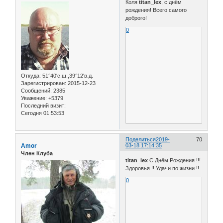
Коля
titan_lex
, с днём
рождения! Всего самого
доброго!
0
Откуда:
51°40′с.ш.,39°12'в.д.
Зарегистрирован
: 2015-12-23
Сообщений:
2385
Уважение:
+5379
Последний визит:
Сегодня 01:53:53
Поделиться
2019-
70
Amor
03-18 17:14:35
Член Клуба
titan_lex
С Днём Рождения !!!
Здоровья !! Удачи по жизни !!
0