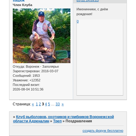
saШок
03-22 14:09:25
Член Клуба
Именинники, с днём
рождения!
0
Откуда:
Воронеж - Заполярье
Зарегистрирован
: 2016-03-07
Сообщений:
1953
Уважение:
+12352
Последний визит:
2026-08-04 10:51:36
Страница:
«
1
2
3
4
5
…
33
»
»
Клуб рыболовов, охотников и грибников Воронежской
области Адреналин
»
Треп
»
Поздравления
создать форум бесплатно