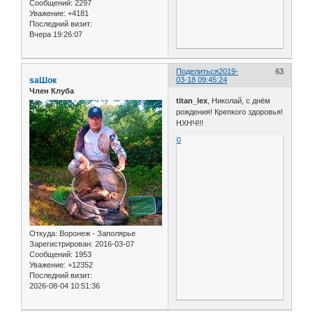
Сообщений:
2297
Уважение:
+4181
Последний визит:
Вчера 19:26:07
Поделиться
2019-
63
saШок
03-18 09:45:24
Член Клуба
titan_lex
, Николай, с днём
рождения! Крепкого здоровья!
НХНЧ!!!
0
Откуда:
Воронеж - Заполярье
Зарегистрирован
: 2016-03-07
Сообщений:
1953
Уважение:
+12352
Последний визит:
2026-08-04 10:51:36