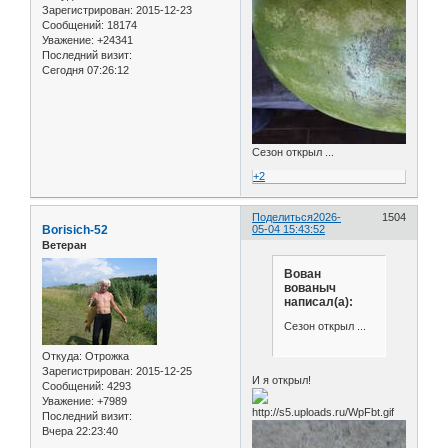
Зарегистрирован
: 2015-12-23
Сообщений:
18174
Уважение:
+24341
Последний визит:
Сегодня 07:26:12
Сезон открыл ...
+2
Поделиться
2026-
1504
Borisich-52
05-04 15:43:52
Ветеран
Вован
вованыч
написал(а):
Сезон открыл ...
Откуда:
Отрожка
Зарегистрирован
: 2015-12-25
И я открыл!
Сообщений:
4293
Уважение:
+7989
Последний визит:
Вчера 22:23:40