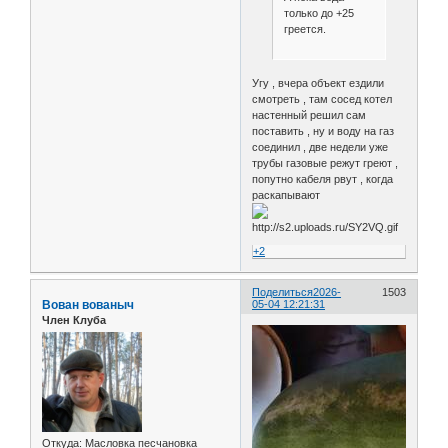
только до +25
греется.
Угу , вчера объект ездили
смотреть , там сосед котел
настенный решил сам
поставить , ну и воду на газ
соединил , две недели уже
трубы газовые режут греют ,
попутно кабеля рвут , когда
раскапывают
+2
Поделиться
2026-
1503
Вован вованыч
05-04 12:21:31
Член Клуба
Откуда:
Масловка песчановка