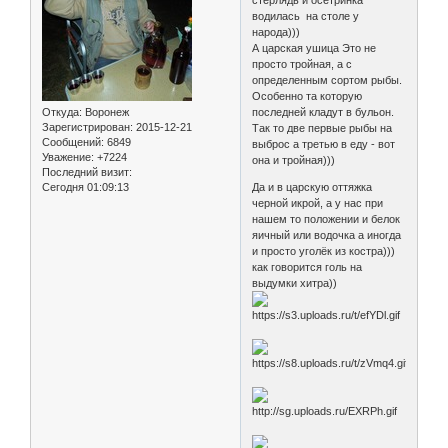
водилась на столе у
народа)))
А царская ушица Это не
просто тройная, а с
определенным сортом рыбы.
Особенно та которую
Откуда:
Воронеж
последней кладут в бульон.
Зарегистрирован
: 2015-12-21
Так то две первые рыбы на
Сообщений:
6849
выброс а третью в еду - вот
Уважение:
+7224
она и тройная)))
Последний визит:
Сегодня 01:09:13
Да и в царскую оттяжка
черной икрой, а у нас при
нашем то положении и белок
яичный или водочка а иногда
и просто уголёк из костра)))
как говорится голь на
выдумки хитра))