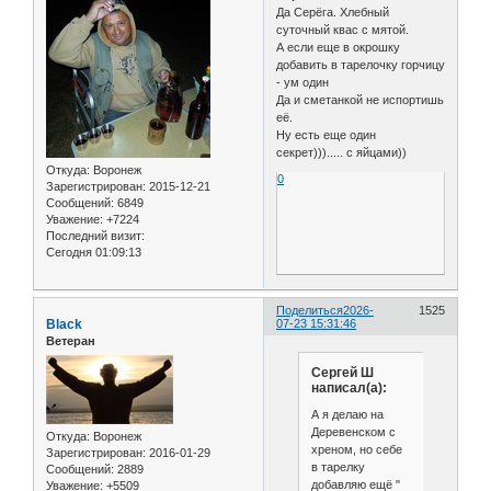
Да Серёга. Хлебный
суточный квас с мятой.
А если еще в окрошку
добавить в тарелочку горчицу
- ум один
Да и сметанкой не испортишь
её.
Ну есть еще один
секрет)))..... с яйцами))
Откуда:
Воронеж
0
Зарегистрирован
: 2015-12-21
Сообщений:
6849
Уважение:
+7224
Последний визит:
Сегодня 01:09:13
Поделиться
2026-
1525
Black
07-23 15:31:46
Ветеран
Сергей Ш
написал(а):
А я делаю на
Деревенском с
Откуда:
Воронеж
хреном, но себе
Зарегистрирован
: 2016-01-29
в тарелку
Сообщений:
2889
добавляю ещё "
Уважение:
+5509