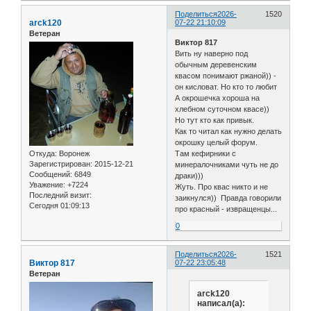
Поделиться
2026-
1520
arck120
07-22 21:10:09
Ветеран
Виктор 817
Вить ну наверно под
обычным деревенским
квасом понимают ржаной)) -
он кисловат. Но кто то любит
А окрошечка хороша на
хлебном суточном квасе))
Но тут кто как привык.
Как то читал как нужно делать
окрошку целый форум.
Откуда:
Воронеж
Там кефирники с
Зарегистрирован
: 2015-12-21
минералочниками чуть не до
Сообщений:
6849
драки)))
Уважение:
+7224
Жуть. Про квас никто и не
Последний визит:
заикнулся)) Правда говорили
Сегодня 01:09:13
про красный - извращенцы...
0
Поделиться
2026-
1521
Виктор 817
07-22 23:05:48
Ветеран
arck120
написал(а):