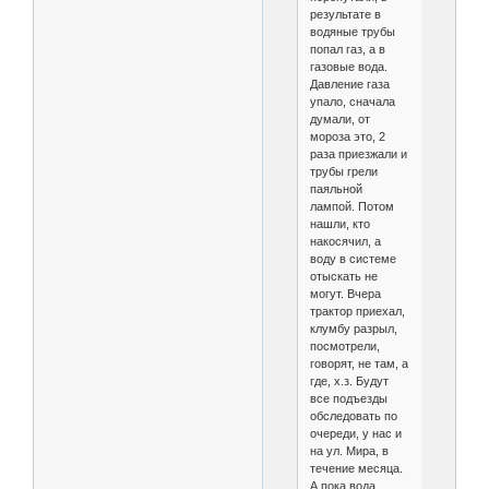
результате в
водяные трубы
попал газ, а в
газовые вода.
Давление газа
упало, сначала
думали, от
мороза это, 2
раза приезжали и
трубы грели
паяльной
лампой. Потом
нашли, кто
накосячил, а
воду в системе
отыскать не
могут. Вчера
трактор приехал,
клумбу разрыл,
посмотрели,
говорят, не там, а
где, х.з. Будут
все подъезды
обследовать по
очереди, у нас и
на ул. Мира, в
течение месяца.
А пока вода