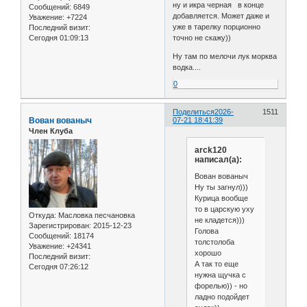
ну и икра черная в конце
Сообщений:
6849
добавляется. Может даже и
Уважение:
+7224
уже в тарелку порционно
Последний визит:
Сегодня 01:09:13
точно не скажу))
Ну там по мелочи лук морква
водка....
0
Поделиться
2026-
1511
Вован вованыч
07-21 18:41:39
Член Клуба
arck120
написал(а):
Вован вованыч
Ну ты загнул)))
Курица вообще
то в царскую уху
Откуда:
Масловка песчановка
не кладется)))
Зарегистрирован
: 2015-12-23
Голова
Сообщений:
18174
толстолоба
Уважение:
+24341
хорошо
Последний визит:
А так то еще
Сегодня 07:26:12
нужна щучка с
форелью)) - но
ладно подойдет