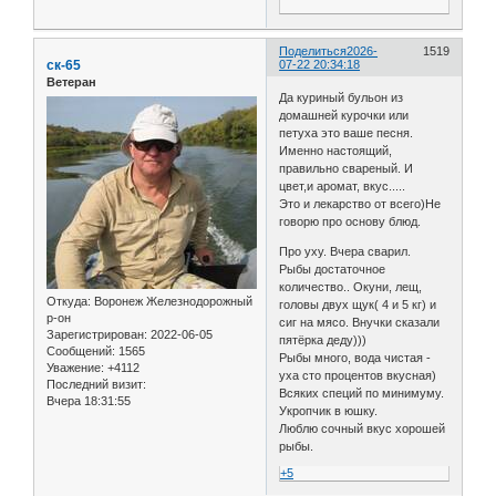
Поделиться
2026-
1519
ск-65
07-22 20:34:18
Ветеран
Да куриный бульон из
домашней курочки или
петуха это ваше песня.
Именно настоящий,
правильно свареный. И
цвет,и аромат, вкус.....
Это и лекарство от всего)Не
говорю про основу блюд.
Про уху. Вчера сварил.
Рыбы достаточное
количество.. Окуни, лещ,
Откуда:
Воронеж Железнодорожный
головы двух щук( 4 и 5 кг) и
р-он
сиг на мясо. Внучки сказали
Зарегистрирован
: 2022-06-05
пятёрка деду)))
Сообщений:
1565
Рыбы много, вода чистая -
Уважение:
+4112
уха сто процентов вкусная)
Последний визит:
Всяких специй по минимуму.
Вчера 18:31:55
Укропчик в юшку.
Люблю сочный вкус хорошей
рыбы.
+5