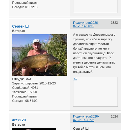
Последний визит:
Сегодня 01:09:13
Поделиться
2026-
1523
Сергей Ш
07-23 14:36:19
Ветеран
А я делаю на Деревенском с
хреном, но себе в тарелку
добавляю ещё " Жёлтая
бочка" красного, не могу
наесться вкуснотища! Квас
даёт немного сладости. У
меня в деревне делали квас
густой с мятой и немного
сладковатый.
+1
Откуда:
ВАИ
Зарегистрирован
: 2015-12-23
Сообщений:
4061
Уважение:
+5850
Последний визит:
Сегодня 08:34:02
Поделиться
2026-
1524
arck120
07-23 14:41:28
Ветеран
Сергей Ш