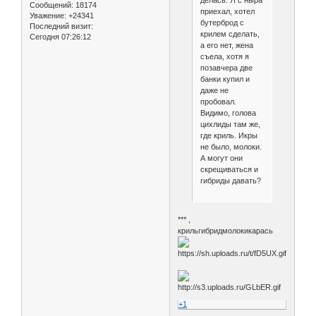
делась. Я с ныра
Сообщений:
18174
приехал, хотел
Уважение:
+24341
бутерброд с
Последний визит:
крилем сделать,
Сегодня 07:26:12
а его нет, жена
съела, хотя я
позавчера две
банки купил и
даже не
пробовал.
Видимо, голова
цихлиды там же,
где криль. Икры
не было, молоки.
А могут они
скрещиваться и
гибриды давать?
*** ,
крильгибридмолокикарась
+1