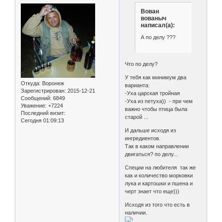
Вован
вованыч
написал(а):
А по делу ???
Что по делу?
У тебя как минимум два
Откуда:
Воронеж
варианта:
Зарегистрирован
: 2015-12-21
-Уха царская тройная
Сообщений:
6849
-Уха из петуха)) - при чем
Уважение:
+7224
важно чтобы птица была
Последний визит:
старой ...
Сегодня 01:09:13
И дальше исходя из
ингредиентов.
Так в каком направлении
двигаться? по делу...
Специи на любителя так же
как и количество морковки
лука и картошки и пшена и
черт знает что еще)))
Исходя из того что есть в
наличии.