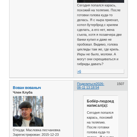
Сегодня попался карась,
похожий на теляпию. После
готовки голова куда-то
делась. Я с ныра приехал,
хотел бутерброд с крилем
сделать, а его нет, жена
съела, хотя я позавчера две
банки купил и даже не
пробовал. Видимо, голова
цихлиды там же, где криль.
Икры не было, молоки. А
могут они скрещиваться и
гибриды давать?
+6
Поделиться
2026-
1507
Вован вованыч
06-11 13:18:54
Член Клуба
Бобёр-людоед
написал(а):
Сегодня попался
карась, похожий
на теляпию.
После готовки
Откуда:
Масловка песчановка
голова куда-то
Зарегистрирован
: 2015-12-23