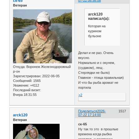
ск-65
07-22 08:58:08
Ветеран
arck120
написал(а):
Которая на
курином
бульоне
Делал и не раз. Очень
вкусно.
Нормально и с окунем,
Откуда:
Воронеж Железнодорожный
(судаком), лещ .
р-он
Стерлядки не было)
Зарегистрирован
: 2022-06-05
Главное - птица правильная)
Сообщений:
1565
И что бы рыба аромат не
Уважение:
+4112
портила
Последний визит:
Вчера 18:31:55
+2
Поделиться
2026-
1517
arck120
07-22 17:14:00
Ветеран
ск-65
Ну так то это в прошлые
времена когда рыбка
стерлядь и осетринка