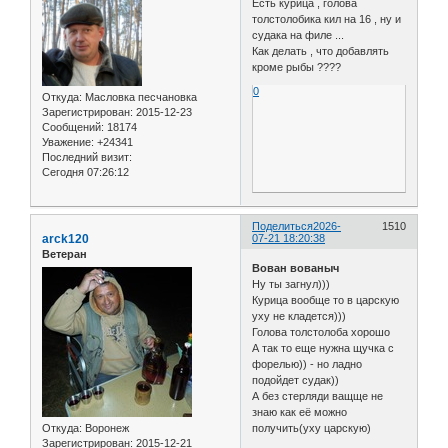
Есть курица , голова
толстолобика кил на 16 , ну и
судака на филе ...
Как делать , что добавлять
кроме рыбы ????
0
Откуда:
Масловка песчановка
Зарегистрирован
: 2015-12-23
Сообщений:
18174
Уважение:
+24341
Последний визит:
Сегодня 07:26:12
Поделиться
2026-
1510
arck120
07-21 18:20:38
Ветеран
Вован вованыч
Ну ты загнул)))
Курица вообще то в царскую
уху не кладется)))
Голова толстолоба хорошо
А так то еще нужна щучка с
форелью)) - но ладно
подойдет судак))
А без стерляди ващще не
знаю как её можно
Откуда:
Воронеж
получить(уху царскую)
Зарегистрирован
: 2015-12-21