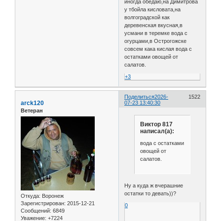
иногда обедаю,на Димитрова
у тбойла кисловата,на
волгоградской как
деревенская вкусная,в
усмани в теремке вода с
огурцами,в Острогожске
совсем кака кислая вода с
остатками овощей от
салатов.
+3
Поделиться
2026-
1522
arck120
07-23 13:40:30
Ветеран
Виктор 817
написал(а):
вода с остатками
овощей от
салатов.
Ну а куда ж вчерашние
остатки то девать))?
Откуда:
Воронеж
Зарегистрирован
: 2015-12-21
0
Сообщений:
6849
Уважение:
+7224