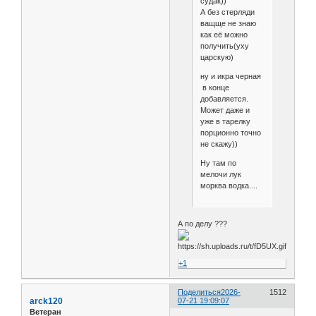
судак))
А без стерляди
ващще не знаю
как её можно
получить(уху
царскую)
ну и икра черная
в конце
добавляется.
Может даже и
уже в тарелку
порционно точно
не скажу))
Ну там по
мелочи лук
морква водка....
А по делу ???
+1
Поделиться
2026-
1512
arck120
07-21 19:09:07
Ветеран