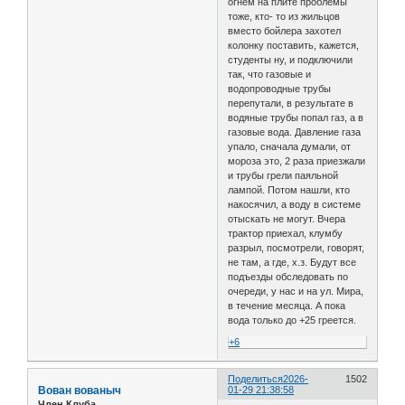
огнём на плите проблемы
тоже, кто- то из жильцов
вместо бойлера захотел
колонку поставить, кажется,
студенты ну, и подключили
так, что газовые и
водопроводные трубы
перепутали, в результате в
водяные трубы попал газ, а в
газовые вода. Давление газа
упало, сначала думали, от
мороза это, 2 раза приезжали
и трубы грели паяльной
лампой. Потом нашли, кто
накосячил, а воду в системе
отыскать не могут. Вчера
трактор приехал, клумбу
разрыл, посмотрели, говорят,
не там, а где, х.з. Будут все
подъезды обследовать по
очереди, у нас и на ул. Мира,
в течение месяца. А пока
вода только до +25 греется.
+6
Поделиться
2026-
1502
Вован вованыч
01-29 21:38:58
Член Клуба