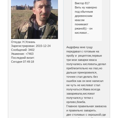
Виктор 817
Вить ну наверно
под обычным
деревенским
квасом
понимают
ржаной)) - он
кисловат...
Откуда:
Н.Усмань
Зарегистрирован
: 2015-12-24
Андрфиш мне гущу
Сообщений:
3402
передавал с готовым на
Уважение:
+7463
пробу и рецептом,первые
Последний визит:
три мои заварки кваса
Сегодня 07:49:18
получались кисловаты,делал
приблизительно на глаз,но
дальше приноровился,
точнее стал делать без
ошибок как он мне написал
ни чуть не кисловат стал
получаться.Мама всегда
заваривала,кисловат
получался,у тетки с
орлово,бомба.
Главное правильная закваска
и правильно заварить.
две столовых с окрошкой,где