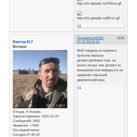
+1
Поделиться
2026-
1518
Виктор 817
07-22 19:12:10
Ветеран
Мой товарищ из куриного
бульона окрошку
делает,пробовал сам, на
много лучше чем делают из
минералки или кефира,кто не
приемлет обычный
деревенский квас.
+1
Откуда:
Н.Усмань
Зарегистрирован
: 2015-12-24
Сообщений:
3402
Уважение:
+7463
Последний визит:
Сегодня 07:49:18