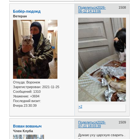
Поделиться
2026-
1508
Бобёр-людоед
06-12 14:13:06
Ветеран
Откуда:
Воронеж
Зарегистрирован
: 2021-11-25
Сообщений:
1310
Уважение:
+3694
Последний визит:
Вчера 23:30:39
+2
Поделиться
2026-
1509
Вован вованыч
07-21 18:03:39
Член Клуба
Думаю уху царскую сварить .