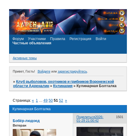
Форум
Участники
Правила
Регистрация
Войти
Частные объявления
Активные темы
Привет, Гость!
Войдите
или
зарегистрируйтесь
.
»
Клуб рыболовов, охотников и грибников Воронежской
области Адреналин
»
Кулинария
»
Кулинарная Болталка
Страница:
«
1
…
49
50
51
52
»
Кулинарная Болталка
Поделиться
2026-
1501
Бобёр-людоед
01-29 21:00:42
Ветеран