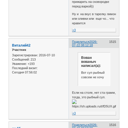
прижарить на сковородке
перед варкой))
Ну и на вкус в тарелку лимон
или оливки или еще чо... что
нравится
+3
Поделиться
2026-
1515
Виталий42
07-22 08:12:18
Участник
Зарегистрирован
: 2016-07-10
Вован
Сообщений:
213
вованыч
Уважение:
+193
написал(а):
Последний визит:
Сегодня 07:56:02
Вот суп рыбный
совсем не хочу
Если на столе, нет ста грамм,
тогда, это рыбный суп.
+3
Поделиться
2026-
1516