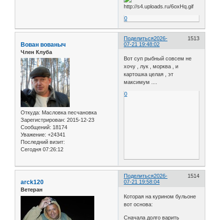
0
Поделиться
2026-
1513
Вован вованыч
07-21 19:48:02
Член Клуба
Вот суп рыбный совсем не
хочу , лук , морква , и
картошка целая , эт
максимум ....
0
Откуда:
Масловка песчановка
Зарегистрирован
: 2015-12-23
Сообщений:
18174
Уважение:
+24341
Последний визит:
Сегодня 07:26:12
Поделиться
2026-
1514
arck120
07-21 19:58:04
Ветеран
Которая на курином бульоне
вот основа:
Сначала долго варить