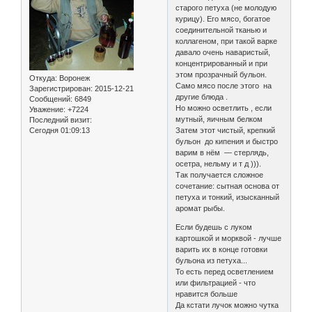
старого петуха (не молодую
курицу). Его мясо, богатое
соединительной тканью и
коллагеном, при такой варке
давало очень наваристый,
концентрированный и при
этом прозрачный бульон.
Откуда:
Воронеж
Само мясо после этого на
Зарегистрирован
: 2015-12-21
другие блюда .
Сообщений:
6849
Но можно осветлить , если
Уважение:
+7224
мутный, яичным белком
Последний визит:
Сегодня 01:09:13
Затем этот чистый, крепкий
бульон до кипения и быстро
варим в нём — стерлядь,
осетра, нельму и т д ))).
Так получается сложное
сочетание: сытная основа от
петуха и тонкий, изысканный
аромат рыбы.
Если будешь с луком
картошкой и морквой - лучше
варить их в конце готовки
бульона из петуха...
То есть перед осветлением
или фильтрацией - что
нравится больше
Да кстати лучок можно чутка