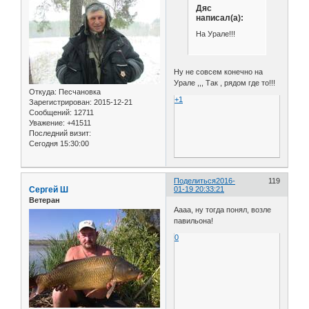
Дяс
написал(а):
На Урале!!!
Ну не совсем конечно на
Урале ,,, Так , рядом где то!!!
Откуда:
Песчановка
+1
Зарегистрирован
: 2015-12-21
Сообщений:
12711
Уважение:
+41511
Последний визит:
Сегодня 15:30:00
Поделиться
2016-
119
Сергей Ш
01-19 20:33:21
Ветеран
Аааа, ну тогда понял, возле
павильона!
0