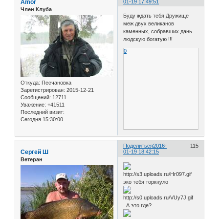
Amor
01-19 17:49:51
Член Клуба
Буду ждать тебя Дружище
меж двух великанов
каменных, собравших дань
людскую богатую !!!
0
Откуда:
Песчановка
Зарегистрирован
: 2015-12-21
Сообщений:
12711
Уважение:
+41511
Последний визит:
Сегодня 15:30:00
Поделиться
2016-
115
Сергей Ш
01-19 18:42:15
Ветеран
эко тебя торкнуло
А это где?