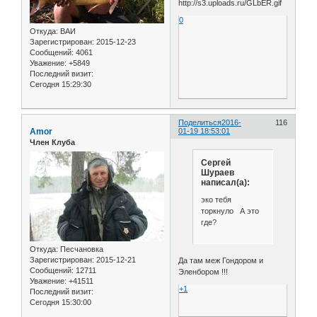
0
Откуда:
ВАИ
Зарегистрирован
: 2015-12-23
Сообщений:
4061
Уважение:
+5849
Последний визит:
Сегодня 15:29:30
Поделиться
2016-
116
Amor
01-19 18:53:01
Член Клуба
Сергей
Шураев
написал(а):
эко тебя
торкнуло А это
где?
Откуда:
Песчановка
Зарегистрирован
: 2015-12-21
Да там меж Гондором и
Сообщений:
12711
Эленбором !!!
Уважение:
+41511
+1
Последний визит:
Сегодня 15:30:00