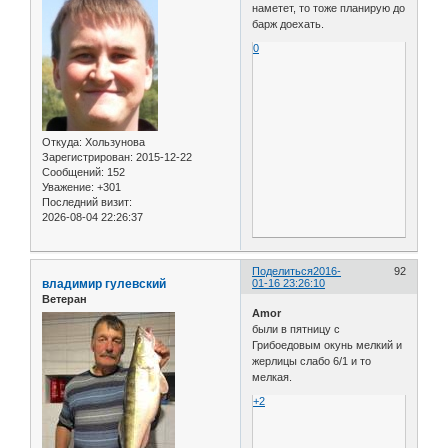
наметет, то тоже планирую до
барж доехать.
0
Откуда:
Хользунова
Зарегистрирован
: 2015-12-22
Сообщений:
152
Уважение:
+301
Последний визит:
2026-08-04 22:26:37
Поделиться
2016-
92
владимир гулевский
01-16 23:26:10
Ветеран
Amor
были в пятницу с
Грибоедовым окунь мелкий и
жерлицы слабо 6/1 и то
мелкая.
+2