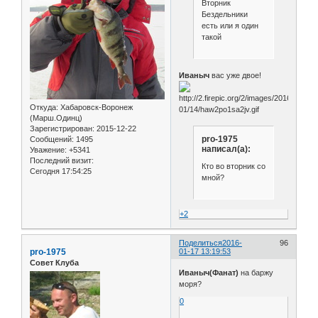
Вторник
Бездельники
есть или я один
такой
Иваныч
вас уже двое!
Откуда:
Хабаровск-Воронеж
(Марш.Одинц)
Зарегистрирован
: 2015-12-22
pro-1975
Сообщений:
1495
написал(а):
Уважение:
+5341
Последний визит:
Кто во вторник со
Сегодня 17:54:25
мной?
+2
Поделиться
2016-
96
pro-1975
01-17 13:19:53
Совет Клуба
Иваныч(Фанат)
на баржу
моря?
0