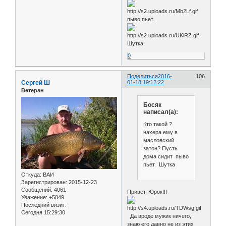
пыво пьет.
Шутка
0
Поделиться
2016-
106
Сергей Ш
01-18 19:12:22
Ветеран
Босяк
написал(а):
Кто такой ?
нахера ему в
масловский
затон? Пусть
дома сидит пыво
пьет. Шутка
Откуда:
ВАИ
Зарегистрирован
: 2015-12-23
Сообщений:
4061
Привет, Юрок!!!
Уважение:
+5849
Последний визит:
Сегодня 15:29:30
Да вроде мужик ничего,
знаю его давно не из этих