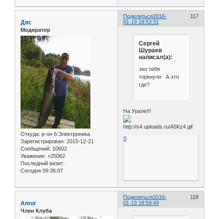
Поделиться
2016-
117
Дяс
01-19 18:53:31
Модератор
Сергей
Шураев
написал(а):
эко тебя
торкнуло А это
где?
На Урале!!!
Откуда:
р-он б.Электроника
0
Зарегистрирован
: 2015-12-21
Сообщений:
10602
Уважение:
+25062
Последний визит:
Сегодня 09:36:07
Поделиться
2016-
118
Amor
01-19 18:59:49
Член Клуба