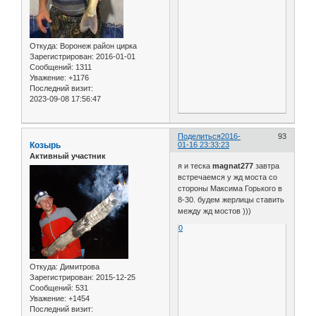
Откуда:
Воронеж район цирка
Зарегистрирован
: 2016-01-01
Сообщений:
1311
Уважение:
+1176
Последний визит:
2023-09-08 17:56:47
Поделиться
2016-
93
Козырь
01-16 23:33:23
Активный участник
я и теска
magnat277
завтра
встречаемся у жд моста со
стороны Максима Горького в
8-30. будем жерлицы ставить
между жд мостов )))
0
Откуда:
Димитрова
Зарегистрирован
: 2015-12-25
Сообщений:
531
Уважение:
+1454
Последний визит: