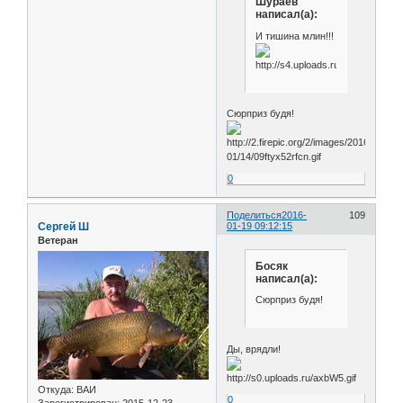
Шураев
написал(а):
И тишина млин!!!
Сюрприз будя!
0
Поделиться
2016-
109
Сергей Ш
01-19 09:12:15
Ветеран
Босяк
написал(а):
Сюрприз будя!
Ды, врядли!
Откуда:
ВАИ
0