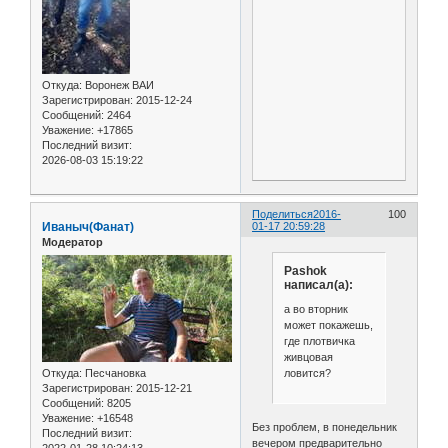
Откуда:
Воронеж ВАИ
Зарегистрирован
: 2015-12-24
Сообщений:
2464
Уважение:
+17865
Последний визит:
2026-08-03 15:19:22
Поделиться
2016-
100
Иваныч(Фанат)
01-17 20:59:28
Модератор
Pashok
написал(а):
а во вторник
может покажешь,
где плотвичка
живцовая
ловится?
Откуда:
Песчановка
Зарегистрирован
: 2015-12-21
Сообщений:
8205
Уважение:
+16548
Без проблем, в понедельник
Последний визит:
вечером предварительно
2022-01-28 10:24:13