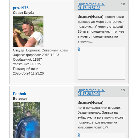
Поделиться
2016-
98
pro-1975
01-17 14:57:22
Совет Клуба
Иваныч(Фанат)
, понял, если
доползу до моря во вторник -
позвоню... У меня у старшей
18-ть в понедельник... точнее
в ночь с понедельника на
вторник...
0
Откуда:
Воронеж, Северный, Храм
Зарегистрирован
: 2015-12-23
Сообщений:
11587
Уважение:
+18535
Последний визит:
2026-03-24 11:23:20
Поделиться
2016-
99
Pashok
01-17 20:30:09
Ветеран
Иваныч(Фанат)
и я в понедельник- вторник
бездельничаю. Завтра на
зубастую, а во вторник может
покажешь, где плотвичка
живцовая ловится?
0