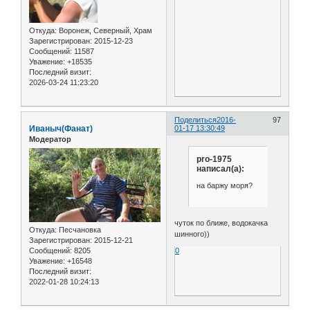
Откуда:
Воронеж, Северный, Храм
Зарегистрирован
: 2015-12-23
Сообщений:
11587
Уважение:
+18535
Последний визит:
2026-03-24 11:23:20
Поделиться
2016-
97
Иваныч(Фанат)
01-17 13:30:49
Модератор
pro-1975
написал(а):
на баржу моря?
чуток по ближе, водокачка
Откуда:
Песчановка
шинного))
Зарегистрирован
: 2015-12-21
Сообщений:
8205
0
Уважение:
+16548
Последний визит:
2022-01-28 10:24:13