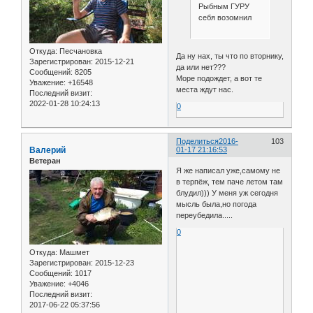
Рыбным ГУРУ
себя возомнил
Откуда:
Песчановка
Да ну нах, ты что по вторнику,
Зарегистрирован
: 2015-12-21
да или нет???
Сообщений:
8205
Море подождет, а вот те
Уважение:
+16548
места ждут нас.
Последний визит:
2022-01-28 10:24:13
0
Поделиться
2016-
103
Валерий
01-17 21:16:53
Ветеран
Я же написал уже,самому не
в терпёж, тем паче летом там
блудил))) У меня уж сегодня
мысль была,но погода
переубедила.....
0
Откуда:
Машмет
Зарегистрирован
: 2015-12-23
Сообщений:
1017
Уважение:
+4046
Последний визит:
2017-06-22 05:37:56