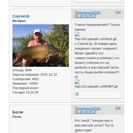
Поделиться
2016-
104
Сергей Ш
01-18 15:28:27
Ветеран
У меня предложение!!! Только
никому
у Сергея Ш, 20 января день
рождения сорокет херакнет!
Может давайте его
совместными усилиями ( кто
может) отвезем его на
рыбалку в масловский затон,
Откуда:
ВАИ
пусть пацан рыбки половит!!!
Зарегистрирован
: 2015-12-23
А!
Сообщений:
4061
Уважение:
+5849
Последний визит:
Сегодня 15:29:30
+6
Поделиться
2016-
105
Босяк
01-18 18:26:27
Гость
Кто такой ? нахера ему в
масловский затон? Пусть
дома сидит