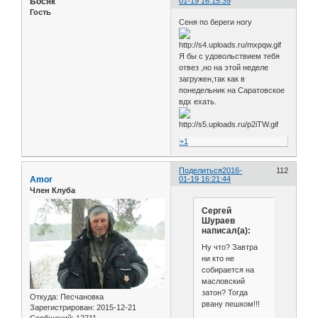
Босяк
01-19 16:15:39
Гость
Сеня по береги ногу
Я бы с удовольствием тебя
отвез ,но на этой неделе
загружен,так как в
понедельник на Саратовское
вдх ехать.
+1
Поделиться
2016-
112
Amor
01-19 16:21:44
Член Клуба
Сергей
Шураев
написал(а):
Ну что? Завтра
ни кто не
собирается на
масловский
затон? Тогда
Откуда:
Песчановка
рвану пешком!!!
Зарегистрирован
: 2015-12-21