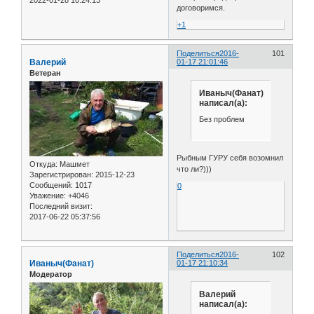
договоримся.
+1
Поделиться
2016-
101
Валерий
01-17 21:01:46
Ветеран
Иваныч(Фанат)
написал(а):
Без проблем
Рыбным ГУРУ себя возомнил
Откуда:
Машмет
что ли?)))
Зарегистрирован
: 2015-12-23
Сообщений:
1017
0
Уважение:
+4046
Последний визит:
2017-06-22 05:37:56
Поделиться
2016-
102
Иваныч(Фанат)
01-17 21:10:34
Модератор
Валерий
написал(а):