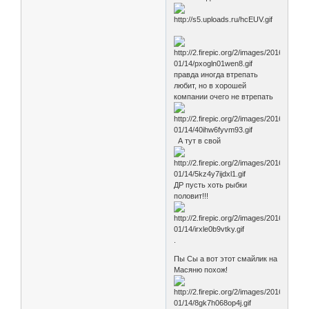
правда иногда втрепать
любит, но в хорошей
компании очего не втрепать
А тут в свой
ДР пусть хоть рыбки
половит!!!
.
Пы Сы а вот этот смайлик на
Масяню похож!