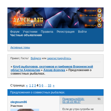
Форум
Участники
Правила
Регистрация
Войти
Частные объявления
Активные темы
Привет, Гость!
Войдите
или
зарегистрируйтесь
.
»
Клуб рыболовов, охотников и грибников Воронежской
области Адреналин
»
Архив форума
»
Предложения о
совместных рыбалках.
Страница:
«
1
2
3
4
5
6
…
33
»
Предложения о совместных рыбалках.
Поделиться
2016-
91
olegteam86
01-16 22:46:27
Участник
Если до утра сугробы не