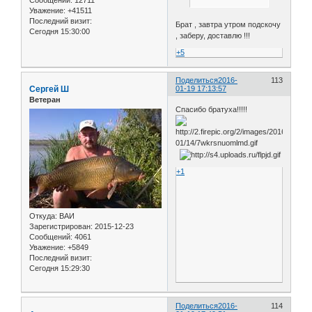
Сообщений:
12711
Уважение:
+41511
Последний визит:
Брат , завтра утром подскочу
Сегодня 15:30:00
, заберу, доставлю !!!
+5
Поделиться
2016-
113
Сергей Ш
01-19 17:13:57
Ветеран
Спасибо братуха!!!!!
+1
Откуда:
ВАИ
Зарегистрирован
: 2015-12-23
Сообщений:
4061
Уважение:
+5849
Последний визит:
Сегодня 15:29:30
Поделиться
2016-
114