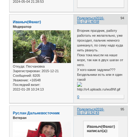
2024-05-04 21:28:53
Поделиться
2016-
94
Иваныч(Фанат)
01-17 11:40:58
Модератор
Вторник праздник, работу
работать не желательно, уже
проходил, пальчик немного
шинканул, по сему надо куда
нить рвануть.
Пока тока мысли на наше
море, так как в двух шагах от
него.
Откуда:
Песчановка
У кого какие задумки???
Зарегистрирован
: 2015-12-21
Бездельники есть или я один
Сообщений:
8205
такой
Уважение:
+16548
Последний визит:
2022-01-28 10:24:13
0
Поделиться
2016-
95
Руслан Дальневосточник
01-17 11:52:43
Ветеран
Иваныч(Фанат)
написал(а):