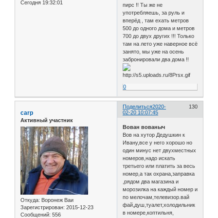
Сегодня 19:32:01
пирс !! Ты же не
употребляешь, за руль и
вперёд , там ехать метров
500 до одного дома и метров
700 до двух других !!! Только
там на лето уже наверное всё
занято, мы уже на осень
забронировали два дома !!
0
Поделиться
2020-
130
carp
02-20 10:07:45
Активный участник
Вован вованыч
Вов на хутор Дедушкин к
Ивану,все у него хорошо но
один минус нет двухместных
номеров,надо искать
третьего или платить за весь
номер,а так охрана,заправка
,рядом два магазина и
морозилка на каждый номер и
по мелочам,телевизор.вай
Откуда:
Воронеж Ваи
фай,душ,туалет,холодильник
Зарегистрирован
: 2015-12-23
в номере,коптильня,
Сообщений:
556