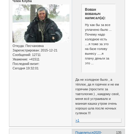
Член Клуба
Вован
вованыч
написал(а):
Ну как бы за все
уплачено было ...
Почему надо
холодное есть
....я тоже за это
Откуда:
Песчановка
на базе голову
Зарегистрирован
: 2015-12-21
вынесу .....я
Сообщений:
12711
плачу деньги за
Уважение:
+41511
это ...
Последний визит:
Сегодня 19:32:01
Да не холодное было , а
тёплое, да я горячее и не ем
горячим (простите за
тавтологию ) , каждому своё,
меня всё устраивало и
манная кашка утром очень
хорошо шла после ночных
гулянок !!!
+1
Поделиться
2020-
135