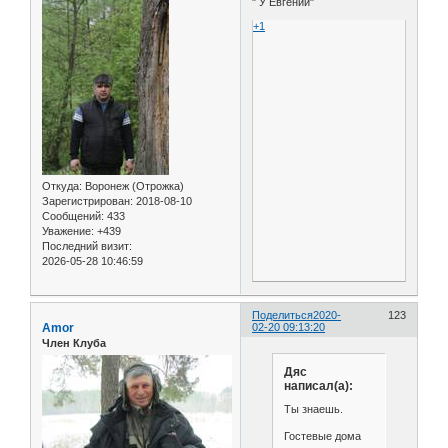
" У Евгении"
+1
Откуда:
Воронеж (Отрожка)
Зарегистрирован
: 2018-08-10
Сообщений:
433
Уважение:
+439
Последний визит:
2026-05-28 10:46:59
Поделиться
2020-
123
Amor
02-20 09:13:20
Член Клуба
Дяс
написал(а):
Ты знаешь.
Гостевые дома