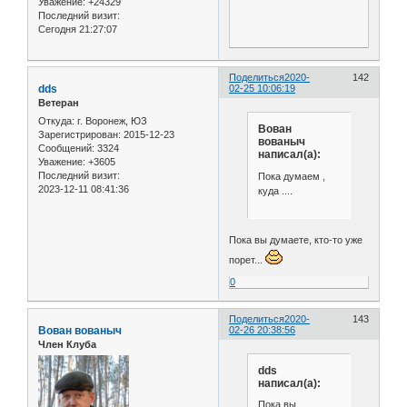
Уважение:
+24329
Последний визит:
Сегодня 21:27:07
Поделиться
2020-
142
dds
02-25 10:06:19
Ветеран
Откуда:
г. Воронеж, ЮЗ
Вован
Зарегистрирован
: 2015-12-23
вованыч
Сообщений:
3324
написал(а):
Уважение:
+3605
Последний визит:
Пока думаем ,
2023-12-11 08:41:36
куда ....
Пока вы думаете, кто-то уже
порет...
0
Поделиться
2020-
143
Вован вованыч
02-26 20:38:56
Член Клуба
dds
написал(а):
Пока вы