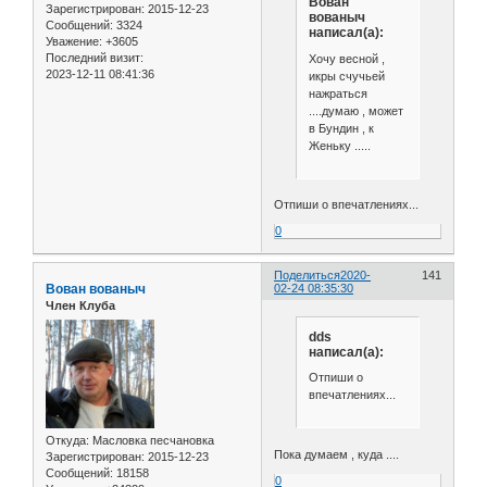
Вован
Зарегистрирован
: 2015-12-23
вованыч
Сообщений:
3324
написал(а):
Уважение:
+3605
Последний визит:
Хочу весной ,
2023-12-11 08:41:36
икры счучьей
нажраться
....думаю , может
в Бундин , к
Женьку .....
Отпиши о впечатлениях...
0
Поделиться
2020-
141
Вован вованыч
02-24 08:35:30
Член Клуба
dds
написал(а):
Отпиши о
впечатлениях...
Откуда:
Масловка песчановка
Пока думаем , куда ....
Зарегистрирован
: 2015-12-23
Сообщений:
18158
0