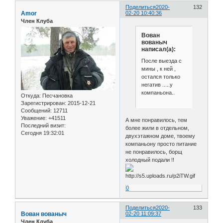
Поделиться
2020-
132
Amor
02-20 10:40:36
Член Клуба
Вован
вованыч
написал(а):
После выезда с
мины , к ней ,
остался только
негатив .....у
компаньона..
Откуда:
Песчановка
Зарегистрирован
: 2015-12-21
Сообщений:
12711
Уважение:
+41511
А мне понравилось, тем
Последний визит:
более жили в отдельном,
Сегодня 19:32:01
двухэтажном доме, твоему
компаньону просто питание
не понравилось, борщ
холодный подали !!
0
Поделиться
2020-
133
Вован вованыч
02-20 11:09:37
Член Клуба