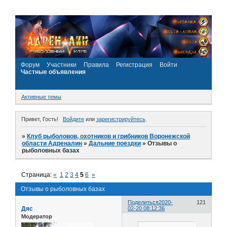
Форум
Участники
Правила
Регистрация
Войти
Частные объявления
Активные темы
Привет, Гость!
Войдите
или
зарегистрируйтесь
.
»
Клуб рыболовов, охотников и грибников Воронежской
области Адреналин
»
Дальние поездки
»
Отзывы о
рыболовных базах
Страница:
«
1
2
3
4
5
6
»
Отзывы о рыболовных базах
Поделиться
2020-
121
Дяс
02-20 08:12:36
Модератор