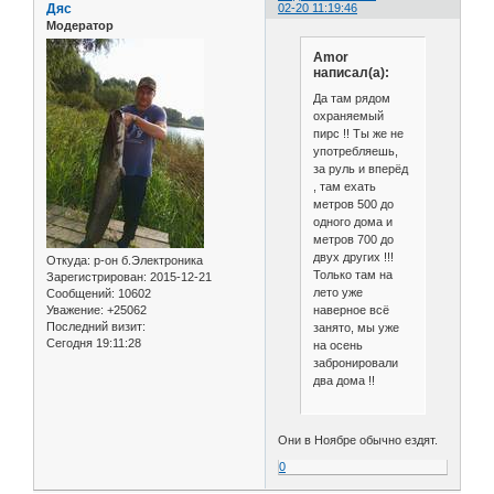
Дяс
02-20 11:19:46
Модератор
Amor
написал(а):
Да там рядом
охраняемый
пирс !! Ты же не
употребляешь,
за руль и вперёд
, там ехать
метров 500 до
одного дома и
метров 700 до
двух других !!!
Откуда:
р-он б.Электроника
Только там на
Зарегистрирован
: 2015-12-21
лето уже
Сообщений:
10602
наверное всё
Уважение:
+25062
Последний визит:
занято, мы уже
Сегодня 19:11:28
на осень
забронировали
два дома !!
Они в Ноябре обычно ездят.
0