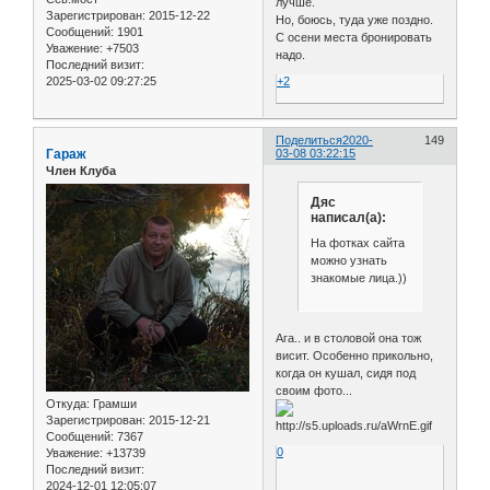
лучше.
Зарегистрирован
: 2015-12-22
Но, боюсь, туда уже поздно.
Сообщений:
1901
С осени места бронировать
Уважение:
+7503
надо.
Последний визит:
+2
2025-03-02 09:27:25
Поделиться
2020-
149
Гараж
03-08 03:22:15
Член Клуба
Дяс
написал(а):
На фотках сайта
можно узнать
знакомые лица.))
Ага.. и в столовой она тож
висит. Особенно прикольно,
когда он кушал, сидя под
своим фото...
Откуда:
Грамши
Зарегистрирован
: 2015-12-21
Сообщений:
7367
0
Уважение:
+13739
Последний визит:
2024-12-01 12:05:07