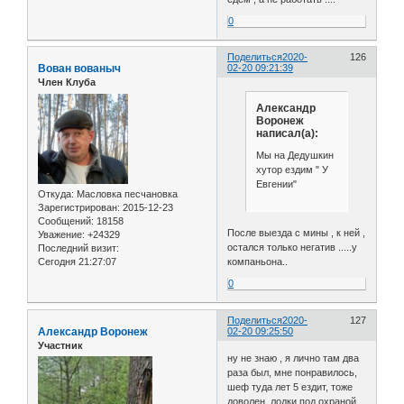
0
Поделиться
2020-
126
Вован вованыч
02-20 09:21:39
Член Клуба
Александр
Воронеж
написал(а):
Мы на Дедушкин
хутор ездим " У
Евгении"
Откуда:
Масловка песчановка
Зарегистрирован
: 2015-12-23
Сообщений:
18158
После выезда с мины , к ней ,
Уважение:
+24329
остался только негатив .....у
Последний визит:
Сегодня 21:27:07
компаньона..
0
Поделиться
2020-
127
Александр Воронеж
02-20 09:25:50
Участник
ну не знаю , я лично там два
раза был, мне понравилось,
шеф туда лет 5 ездит, тоже
доволен, лодки под охраной,