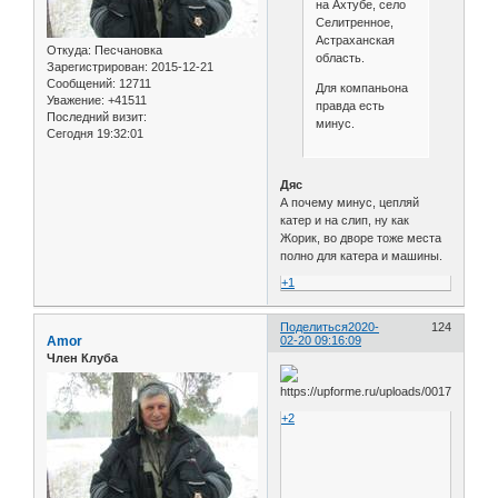
на Ахтубе, село
Селитренное,
Астраханская
Откуда:
Песчановка
область.
Зарегистрирован
: 2015-12-21
Сообщений:
12711
Для компаньона
Уважение:
+41511
правда есть
Последний визит:
минус.
Сегодня 19:32:01
Дяс
А почему минус, цепляй
катер и на слип, ну как
Жорик, во дворе тоже места
полно для катера и машины.
+1
Поделиться
2020-
124
Amor
02-20 09:16:09
Член Клуба
+2