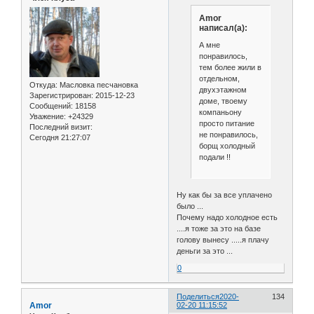
Amor
написал(а):
А мне
понравилось,
тем более жили в
отдельном,
Откуда:
Масловка песчановка
двухэтажном
Зарегистрирован
: 2015-12-23
доме, твоему
Сообщений:
18158
компаньону
Уважение:
+24329
просто питание
Последний визит:
не понравилось,
Сегодня 21:27:07
борщ холодный
подали !!
Ну как бы за все уплачено
было ...
Почему надо холодное есть
....я тоже за это на базе
голову вынесу .....я плачу
деньги за это ...
0
Поделиться
2020-
134
Amor
02-20 11:15:52