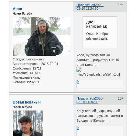
Поделиться
2020-
136
Amor
02-20 11:24:30
Член Клуба
Дяс
написал(а):
Они в Ноябре
обычно ездят.
Аааа, ну тогда только
Откуда:
Песчановка
работать , радиаторы на 10
Зарегистрирован
: 2015-12-21
этаж таскать !!
Сообщений:
12711
Уважение:
+41511
Последний визит:
0
Сегодня 19:32:01
Поделиться
2020-
137
Вован вованыч
02-20 11:36:06
Член Клуба
Хочу весной , икры счучьей
нажраться ....думаю , может в
Бундин , к Женьку .....
0