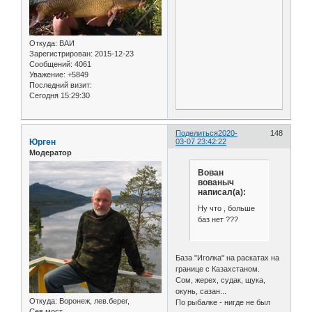
Откуда:
ВАИ
Зарегистрирован
: 2015-12-23
Сообщений:
4061
Уважение:
+5849
Последний визит:
Сегодня 15:29:30
Поделиться
2020-
148
Юрген
03-07 23:42:22
Модератор
Вован
вованыч
написал(а):
Ну что , больше
баз нет ???
База "Иголка" на раскатах на
границе с Казахстаном.
Сом, жерех, судак, щука,
окунь, сазан...
Откуда:
Воронеж, лев.берег,
По рыбалке - нигде не был
Сев.мост