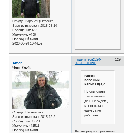
Откуда:
Воронеж (Отрожка)
Зарегистрирован
: 2018-08-10
Сообщений:
433
Уважение:
+439
Последний визит:
2026-05-28 10:46:59
Поделиться
2020-
129
Amor
02-20 10:00:05
Член Клуба
Вован
вованыч
написал(а):
Ну слиповать
точно каждый
день не будем ,
мы отдыхать
едем , а не
Откуда:
Песчановка
работать ....
Зарегистрирован
: 2015-12-21
Сообщений:
12711
Уважение:
+41511
Последний визит:
Да там рядом охраняемый