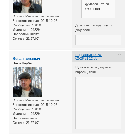
думаете, кто-то
уже порет...
Откуда:
Масловка песчановка
Зарегистрирован
: 2015-12-23
Да я знаю , лодку еще не
Сообщений:
18158
Уважение:
+24329
доделали ..
Последний визит:
0
Сегодня 21:27:07
Поделиться
2020-
144
Вован вованыч
02-28 21:12:35
Член Клуба
Ну может еще , адреса ,
пароли , явки ...
0
Откуда:
Масловка песчановка
Зарегистрирован
: 2015-12-23
Сообщений:
18158
Уважение:
+24329
Последний визит:
Сегодня 21:27:07