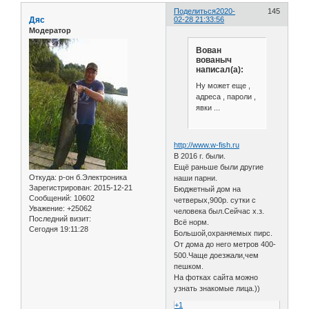
Поделиться
2020-
145
Дяс
02-28 21:33:56
Модератор
Вован
вованыч
написал(а):
Ну может еще ,
адреса , пароли ,
явки ...
http://www.w-fish.ru
В 2016 г. были.
Ещё раньше были другие
Откуда:
р-он б.Электроника
наши парни.
Зарегистрирован
: 2015-12-21
Бюджетный дом на
Сообщений:
10602
четверых,900р. сутки с
Уважение:
+25062
человека был.Сейчас х.з.
Последний визит:
Всё норм.
Сегодня 19:11:28
Большой,охраняемых пирс.
От дома до него метров 400-
500.Чаще доезжали,чем
пешком.
На фотках сайта можно
узнать знакомые лица.))
+1