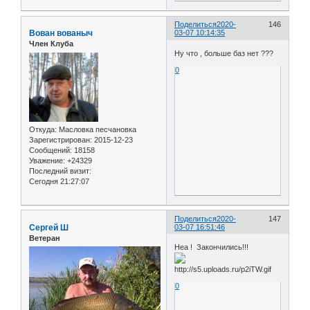
Поделиться
2020-
146
Вован вованыч
03-07 10:14:35
Член Клуба
Ну что , больше баз нет ???
0
Откуда:
Масловка песчановка
Зарегистрирован
: 2015-12-23
Сообщений:
18158
Уважение:
+24329
Последний визит:
Сегодня 21:27:07
Поделиться
2020-
147
Сергей Ш
03-07 16:51:46
Ветеран
Неа ! Закончились!!!
0