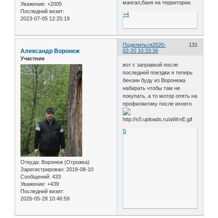
мангал,баня на территории.
Уважение:
+2005
Последний визит:
+4
2023-07-05 12:25:19
Поделиться
2020-
131
Александр Воронеж
02-20 10:33:36
Участник
вот с заправкой после
последней поездки я теперь
бензин буду из Воронежа
набирать чтобы там не
покупать, а то мотор опять на
профилактику после ихнего
0
Откуда:
Воронеж (Отрожка)
Зарегистрирован
: 2018-08-10
Сообщений:
433
Уважение:
+439
Последний визит:
2026-05-28 10:46:59