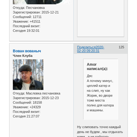
Откуда:
Песчановка
Зарегистрирован
: 2015-12-21
Сообщений:
12711
Уважение:
+41511
Последний визит:
Сегодня 19:32:01
Поделиться
2020-
125
Вован вованыч
02-20 09:20:31
Член Клуба
Amor
написал(а):
Дяс
А почему минус,
цепляй катер и
на слип, ну как
Откуда:
Масловка песчановка
Жорик, во дворе
Зарегистрирован
: 2015-12-23
тоже места
Сообщений:
18158
полно для катера
Уважение:
+24329
и машины.
Последний визит:
Сегодня 21:27:07
Ну слиповать точно каждый
день не будем , мы отдыхать
едем , а не работать ....