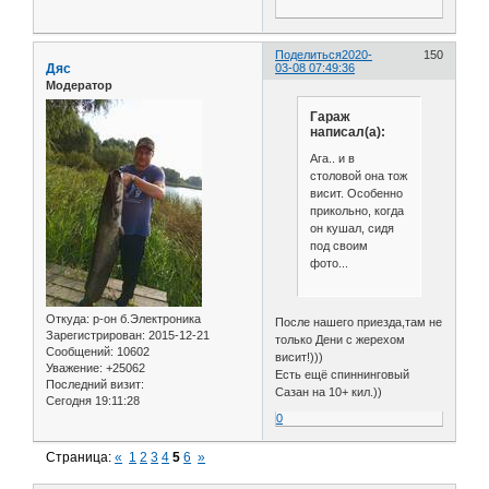
Поделиться
2020-
150
Дяс
03-08 07:49:36
Модератор
Гараж
написал(а):
Ага.. и в
столовой она тож
висит. Особенно
прикольно, когда
он кушал, сидя
под своим
фото...
Откуда:
р-он б.Электроника
После нашего приезда,там не
Зарегистрирован
: 2015-12-21
только Дени с жерехом
Сообщений:
10602
висит!)))
Уважение:
+25062
Есть ещё спиннинговый
Последний визит:
Сазан на 10+ кил.))
Сегодня 19:11:28
0
Страница:
«
1
2
3
4
5
6
»