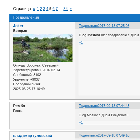
Страница:
«
1
2
3
4
5
6
7
…
34
»
Поздравления
Joker
Поделиться
2017-09-18 07:25:08
Ветеран
Oleg Maslov
Олег поздравляю с Днём 
+1
Откуда:
Воронеж, Северный.
Зарегистрирован
: 2016-02-14
Сообщений:
3102
Уважение:
+9037
Последний визит:
2025-03-25 17:10:49
Рембо
Поделиться
2017-09-18 07:44:43
Гость
Oleg Maslov с Днем Рождения !
+1
владимир гулевский
Поделиться
2017-09-18 07:49:10