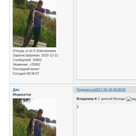
Откуда:
р-он б.Электроника
Зарегистрирован
: 2015-12-21
Сообщений:
10602
Уважение:
+25062
Последний визит:
Сегодня 09:36:07
Дяс
Поделиться
2017-09-18 09:08:05
Модератор
Владимир.К
С днюхой Володь!
0