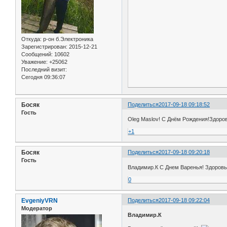
Откуда:
р-он б.Электроника
Зарегистрирован
: 2015-12-21
Сообщений:
10602
Уважение:
+25062
Последний визит:
Сегодня 09:36:07
Босяк
Поделиться
2017-09-18 09:18:52
Гость
Oleg Maslov! С Днём Рождения!Здоро
+1
Босяк
Поделиться
2017-09-18 09:20:18
Гость
Владимир.К С Днем Варенья! Здоровь
0
EvgeniyVRN
Поделиться
2017-09-18 09:22:04
Модератор
Владимир.К