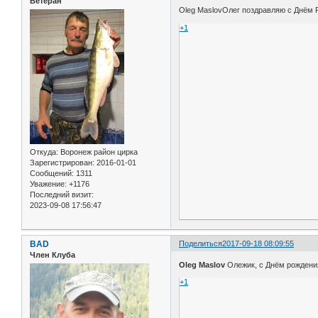
Ветеран
Oleg MaslovОлег поздравляю с Днём
+1
Откуда:
Воронеж район цирка
Зарегистрирован
: 2016-01-01
Сообщений:
1311
Уважение:
+1176
Последний визит:
2023-09-08 17:56:47
BAD
Поделиться
2017-09-18 08:09:55
Член Клуба
Oleg Maslov
Олежик, с Днём рождения
+1