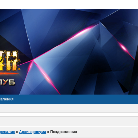
явления
дреналин
»
Архив форума
»
Поздравления