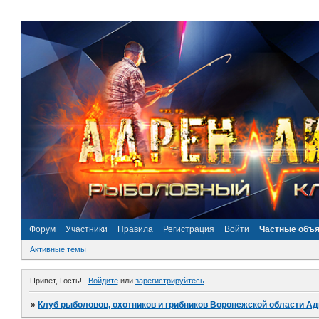
Форум
Участники
Правила
Регистрация
Войти
Частные объ
Активные темы
Привет, Гость!
Войдите
или
зарегистрируйтесь
.
»
Клуб рыболовов, охотников и грибников Воронежской области А