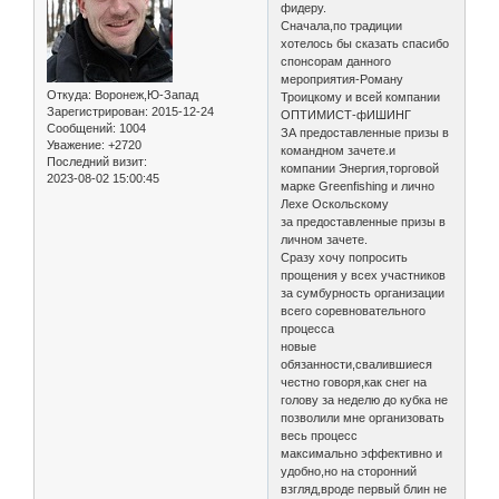
фидеру.
Сначала,по традиции
хотелось бы сказать спасибо
спонсорам данного
мероприятия-Роману
Откуда:
Воронеж,Ю-Запад
Троицкому и всей компании
Зарегистрирован
: 2015-12-24
ОПТИМИСТ-фИШИНГ
Сообщений:
1004
ЗА предоставленные призы в
Уважение:
+2720
командном зачете.и
Последний визит:
компании Энергия,торговой
2023-08-02 15:00:45
марке Greenfishing и лично
Лехе Оскольскому
за предоставленные призы в
личном зачете.
Сразу хочу попросить
прощения у всех участников
за сумбурность организации
всего соревновательного
процесса
новые
обязанности,свалившиеся
честно говоря,как снег на
голову за неделю до кубка не
позволили мне организовать
весь процесс
максимально эффективно и
удобно,но на сторонний
взгляд,вроде первый блин не