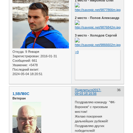
1 место - Миронов Олег
2 место - Попов Александр
3 место - Холодов Сергей
Откуда:
9 Января
+9
Зарегистрирован
: 2016-01-31
Сообщений:
661
Уважение:
+5478
Последний визит:
2024-05-04 18:20:51
Поделиться
2017-
36
1,5ВЛ80С
09-03 18:16:56
Ветеран
Поздравляю команду "ФК-
Воронеж" с призовым
местом!
Желаю покорения
дальнейших рубежей!
Поздравляю других
победителей!