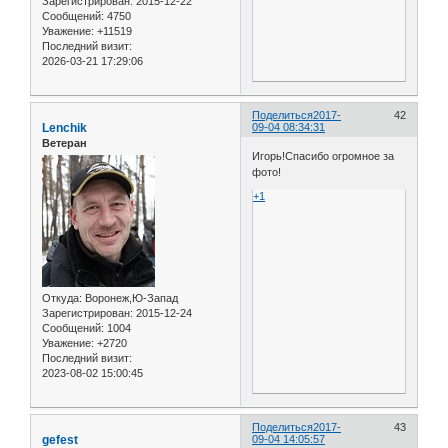
Зарегистрирован
: 2015-12-22
Сообщений:
4750
Уважение:
+11519
Последний визит:
2026-03-21 17:29:06
Поделиться
2017-
42
Lenchik
09-04 08:34:31
Ветеран
Игорь!Спасибо огромное за
фото!
+1
Откуда:
Воронеж,Ю-Запад
Зарегистрирован
: 2015-12-24
Сообщений:
1004
Уважение:
+2720
Последний визит:
2023-08-02 15:00:45
Поделиться
2017-
43
gefest
09-04 14:05:57