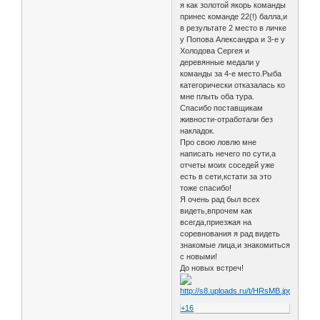
я как золотой якорь команды
принес команде 22(!) балла,и
в результате 2 место в личке
у Попова Александра и 3-е у
Холодова Сергея и
деревянные медали у
команды за 4-е место.Рыба
категорически отказалась ко
мне плыть оба тура.
Спасибо поставщикам
живности-отработали без
накладок.
Про свою ловлю мне
написать нечего по сути,а
отчеты моих соседей уже
есть в сети,кстати за это
тоже спасибо!
Я очень рад был всех
видеть,впрочем как
всегда,приезжая на
соревнования я рад видеть
знакомые лица,и знакомиться
с новыми!
До новых встреч!
+16