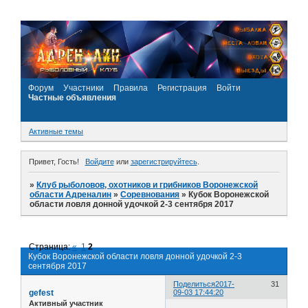
Форум
Участники
Правила
Регистрация
Войти
Частные объявления
Активные темы
Привет, Гость!
Войдите
или
зарегистрируйтесь
.
»
Клуб рыболовов, охотников и грибников Воронежской
области Адреналин
»
Соревнования
»
Кубок Воронежской
области ловля донной удочкой 2-3 сентября 2017
Страница:
«
1
2
Кубок Воронежской области ловля донной удочкой 2-3
сентября 2017
Поделиться
2017-
31
gefest
09-03 17:44:20
Активный участник