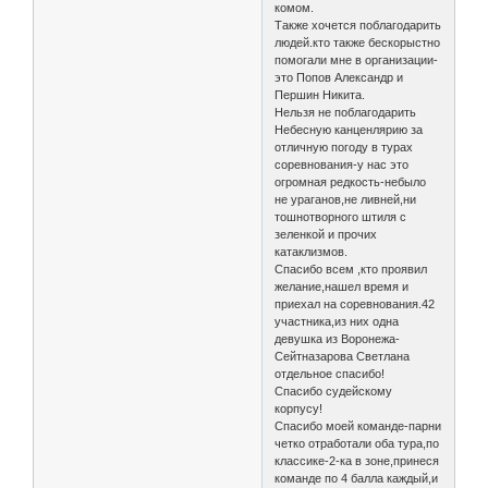
комом.
Также хочется поблагодарить
людей.кто также бескорыстно
помогали мне в организации-
это Попов Александр и
Першин Никита.
Нельзя не поблагодарить
Небесную канценлярию за
отличную погоду в турах
соревнования-у нас это
огромная редкость-небыло
не ураганов,не ливней,ни
тошнотворного штиля с
зеленкой и прочих
катаклизмов.
Спасибо всем ,кто проявил
желание,нашел время и
приехал на соревнования.42
участника,из них одна
девушка из Воронежа-
Сейтназарова Светлана
отдельное спасибо!
Спасибо судейскому
корпусу!
Спасибо моей команде-парни
четко отработали оба тура,по
классике-2-ка в зоне,принеся
команде по 4 балла каждый,и