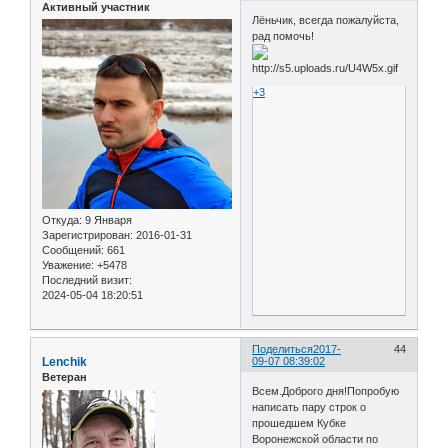
Активный участник
Лёньчик, всегда пожалуйста,
рад помочь!
+3
Откуда:
9 Января
Зарегистрирован
: 2016-01-31
Сообщений:
661
Уважение:
+5478
Последний визит:
2024-05-04 18:20:51
Поделиться
2017-
44
Lenchik
09-07 08:39:02
Ветеран
Всем.Доброго дня!Попробую
написать пару строк о
прошедшем Кубке
Воронежской области по