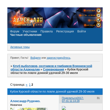
Форум
Участники
Правила
Регистрация
Войти
Частные объявления
Активные темы
Привет, Гость!
Войдите
или
зарегистрируйтесь
.
»
Клуб рыболовов, охотников и грибников Воронежской
области Адреналин
»
Соревнования
»
Кубок Курской
области по ловле донной удочкой 29-30 июля
Страница:
«
1
2
Кубок Курской области по ловле донной удочкой 29-30 июля
Поделиться
2017-
31
Александр Руденко.
07-31 11:14:28
Новичок