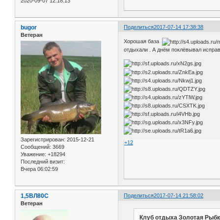
2020-09-07 12:18:13
bugor
Поделиться
2017-07-14 17:38:38
Ветеран
Хорошая база
отдыхали . А днём поклёвывал испра
Зарегистрирован
: 2015-12-21
+12
Сообщений:
3669
Уважение:
+18294
Последний визит:
Вчера 06:02:59
1,5ВЛ80С
Поделиться
2017-07-14 21:58:02
Ветеран
Клуб отдыха Золотая Рыбк