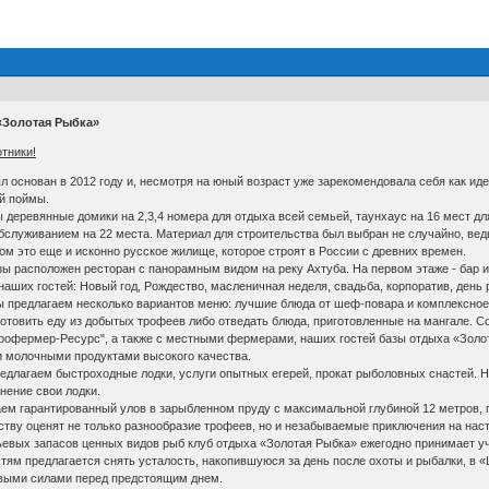
«Золотая Рыбка»
тники!
нован в 2012 году и, несмотря на юный возраст уже зарекомендовала себя как идеал
й поймы.
еревянные домики на 2,3,4 номера для отдыха всей семьей, таунхаус на 16 мест для
служиванием на 22 места. Материал для строительства был выбран не случайно, ведь
ом это еще и исконно русское жилище, которое строят в России с древних времен.
ы расположен ресторан с панорамным видом на реку Ахтуба. На первом этаже - бар и
аших гостей: Новый год, Рождество, масленичная неделя, свадьба, корпоратив, день 
ы предлагаем несколько вариантов меню: лучшие блюда от шеф-повара и комплексное 
отовить еду из добытых трофеев либо отведать блюда, приготовленные на мангале. 
рофермер-Ресурс", а также с местными фермерами, наших гостей базы отдыха «Золот
 и молочными продуктами высокого качества.
агаем быстроходные лодки, услуги опытных егерей, прокат рыболовных снастей. На 
нение свои лодки.
гарантированный улов в зарыбленном пруду с максимальной глубиной 12 метров, где
нству оценят не только разнообразие трофеев, но и незабываемые приключения на нас
вых запасов ценных видов рыб клуб отдыха «Золотая Рыбка» ежегодно принимает у
 предлагается снять усталость, накопившуюся за день после охоты и рыбалки, в «Ц
овыми силами перед предстоящим днем.