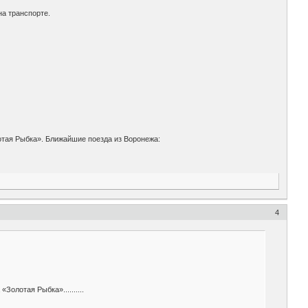
а транспорте.
отая Рыбка». Ближайшие поезда из Воронежа:
4
олотая Рыбка»..........