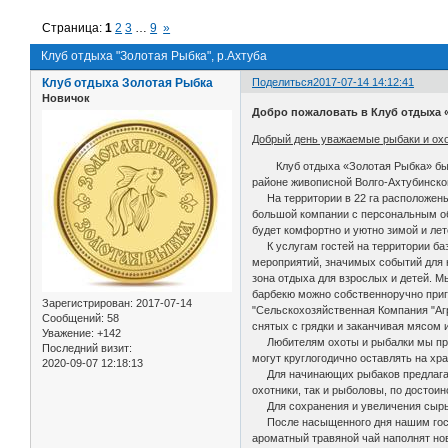
Страница:
1
2
3
…
9
»
Клуб отдыха "Золотая Рыбка", р.Ахтуба
Клуб отдыха Золотая Рыбка
Поделиться
2017-07-14 14:12:41
Новичок
Добро пожаловать в Клуб отдыха 
Добрый день уважаемые рыбаки и охо
Клуб отдыха «Золотая Рыбка» был ос
районе живописной Волго-Ахтубинско
На территории в 22 га расположены д
большой компании с персональным об
будет комфортно и уютно зимой и лет
К услугам гостей на территории баз
мероприятий, значимых событий для н
зона отдыха для взрослых и детей. М
барбекю можно собственноручно приг
Зарегистрирован
: 2017-07-14
"Сельскохозяйственная Компания "Аг
Сообщений:
58
снятых с грядки и заканчивая мясом
Уважение:
+142
Любителям охоты и рыбалки мы предл
Последний визит:
могут круглогодично оставлять на хра
2020-09-07 12:18:13
Для начинающих рыбаков предлагаем 
охотники, так и рыболовы, по достои
Для сохранения и увеличения сырье
После насыщенного дня нашим гостям
ароматный травяной чай наполнят н