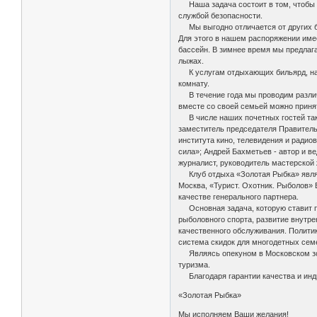
Наша задача состоит в том, чтобы в
службой безопасности.
Мы выгодно отличается от других баз
Для этого в нашем распоряжении имее
бассейн. В зимнее время мы предлагае
лыжах.
К услугам отдыхающих бильярд, насто
комнату.
В течение года мы проводим различн
вместе со своей семьей можно приня
В числе наших почетных гостей такие
заместитель председателя Правитель
института кино, телевидения и ради
сила»; Андрей Бахметьев - автор и в
журналист, руководитель мастерской
Клуб отдыха «Золотая Рыбка» являет
Москва, «Турист. Охотник. Рыболов» 
качестве генерального партнера.
Основная задача, которую ставит пе
рыболовного спорта, развитие внутре
качественного обслуживания. Политик
система скидок для многодетных сем
Являясь опекуном в Московском зооп
туризма.
Благодаря гарантии качества и инди
«Золотая Рыбка»
Мы исполняем Ваши желания!