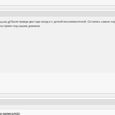
Были правда два года назад и с дочкой восьмимесячной. Остались самые хор
вно прямо под нашим домиком.
а написал(а):