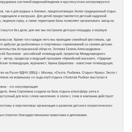
борудована системой видеонаблюдения и круглосуточно контролируется
в, так и для родных и близких, предпочитающих более традиционный отдых.
гидроцикле и ватрушке. Для детей предоставляется детский надувной
, ледяную горку, а также территория базы позволяет организовать заезд на
танутся без дела: для них мы построили детскую площадку и игровую
классов. Кроме того каждое лето мы проводим семейный фестиваль, где
го арбуза» до рыболовных и спортивных соревнований со своими детьми.
ительства Астраханской области; Зотеева Галина Александровна -
ксей Лысенков - российский телеведущий, проректор Международного
 - автор, продюсер и ведущий программ «Армейский магазин», «Ударная
йская телеведущая, журналист; Арина Шарапова - известная телеведущая,
 на Руси» ВДНХ (ВВЦ) г. Москва, «Охота. Рыбалка. Отдых» Крокус Экспо г.
о ловле на мормышку со льда клуб отдыха «Золотая Рыбка» выступал в
вна - это популяризация
 дело, Анна Сергеевна создала на базе отдыха атмосферу уюта и
оступный для всех слоев населения, в связи с этим в компании действует
тому в перспективах организация и развитие детского патриотического
был отмечен благодарственными грамотами и дипломами.