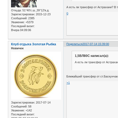
А есть ли трансфер от Астрахани? В т
Откуда:
51°40′с.ш.,39°12'в.д.
0
Зарегистрирован
: 2015-12-23
Сообщений:
2385
Уважение:
+5379
Последний визит:
Вчера 04:09:06
Клуб отдыха Золотая Рыбка
Поделиться
2017-07-14 15:39:00
Новичок
1,5ВЛ80С написал(а):
А есть ли трансфер от Астрахан
Ближайший трансфер от ст.Баскунчак,
+1
Зарегистрирован
: 2017-07-14
Сообщений:
58
Уважение:
+142
Последний визит: