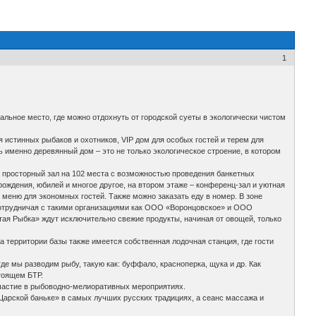
1
ьное место, где можно отдохнуть от городской суеты в экологически чистом
 истинных рыбаков и охотников, VIP дом для особых гостей и терем для
 именно деревянный дом – это не только экологическое строение, в котором
 просторный зал на 102 места с возможностью проведения банкетных
рождения, юбилей и многое другое, на втором этаже – конференц-зал и уютная
меню для экономных гостей. Также можно заказать еду в номер. В зоне
Сотрудничая с такими организациями как ООО «Воронцовское» и ООО
ая Рыбка» ждут исключительно свежие продукты, начиная от овощей, только
территории базы также имеется собственная лодочная станция, где гости
 мы разводим рыбу, такую как: буффало, красноперка, щука и др. Как
тоящем БТР.
частие в рыбоводно-мелиоративных мероприятиях.
арской баньке» в самых лучших русских традициях, а сеанс массажа и