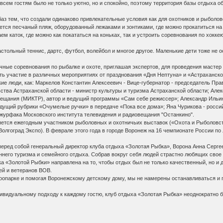
сем гостям было не только уютно, но и спокойно, поэтому территория базы отдыха о
 тем, что создали одинаково привлекательные условия как для охотников и рыболово
тся песчаный пляж, оборудованный лежаками и зонтиками, где можно прокатиться на 
м каток, где можно как покататься на коньках, так и устроить соревнования по хоккею
льный теннис, дартс, футбол, волейбол и многое другое. Маленькие дети тоже не ос
ые соревнования по рыбалке и охоте, приглашая экспертов, для проведения мастер 
ть участие в различных мероприятиях от празднования «Дня Нептуна» и «Астраханско
 люди, как: Маркелов Константин Алексеевич - Вице-губернатор - председатель Прав
ства Астраханской области - министр культуры и туризма Астраханской области; Але
овещания (МИКТР), автор и ведущий программы «Сам себе режиссер»; Александр Ильин
едущий рубрики «Очумелые ручки» в передаче «Пока все дома»; Яна Чурикова - росси
 журфака Московского института телевидения и радиовещания "Останкино".
ся ежегодным участником рыболовных и охотничьих выставок («Охота и Рыболовство
Волгоград Экспо). В феврале этого года в городе Воронеж на 16 чемпионате России п
ред собой генеральный директор клуба отдыха «Золотая Рыбка», Ворона Анна Сергее
ннего туризма и семейного отдыха. Собрав вокруг себя людей страстно любящих свое
а «Золотой Рыбки» направлена на то, чтобы отдых был не только качественный, но и д
ей и ветеранов ВОВ.
арке и помогая Воронежскому детскому дому, мы не намерены останавливаться и поэ
видуальному подходу к каждому гостю, клуб отдыха «Золотая Рыбка» неоднократно 