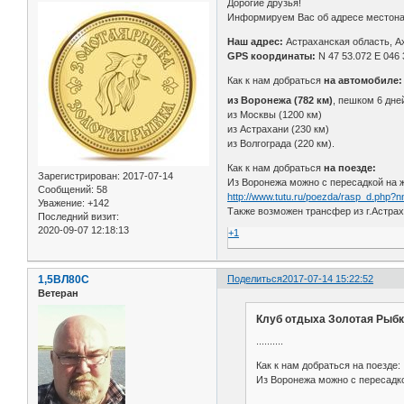
Дорогие друзья!
Информируем Вас об адресе местонах
Наш адрес:
Астраханская область, Ах
GPS координаты:
N 47 53.072 Е 046 
Как к нам добраться
на автомобиле:
из Воронежа (782 км)
, пешком 6 дне
из Москвы (1200 км)
из Астрахани (230 км)
из Волгограда (220 км).
Как к нам добраться
на поезде:
Зарегистрирован
: 2017-07-14
Из Воронежа можно с пересадкой на ж
Сообщений:
58
http://www.tutu.ru/poezda/rasp_d.php
Уважение:
+142
Также возможен трансфер из г.Астрах
Последний визит:
2020-09-07 12:18:13
+1
1,5ВЛ80С
Поделиться
2017-07-14 15:22:52
Ветеран
Клуб отдыха Золотая Рыбк
..........
Как к нам добраться на поезде:
Из Воронежа можно с пересадкой