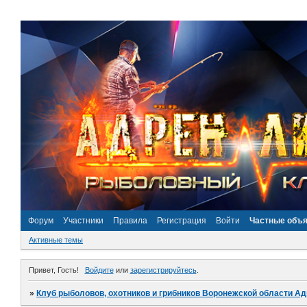
Форум
Участники
Правила
Регистрация
Войти
Частные объ
Активные темы
Привет, Гость!
Войдите
или
зарегистрируйтесь
.
»
Клуб рыболовов, охотников и грибников Воронежской области А