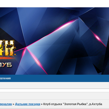
явления
дреналин
»
Дальние поездки
»
Клуб отдыха "Золотая Рыбка", р.Ахтуба