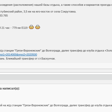
ождения (расположения) нашей базы отдыха, а также способов и вариантов проезда н
тубинский район, 3,5 км на юго-восток от села Сокрутовка.
33.765
й 21 час - 779 км Е119
/д станции "Грязи-Воронежские" до Волгограда, далее трансфер до клуба отдыха «Зол
?nnst1=2014000&nnst2=2020500
ань. Ближайший трансфер от ст.Баскунчак.
а написал(а):
 на ж/д станции "Грязи-Воронежские" до Волгограда, далее трансфер до клуба отдыха «З