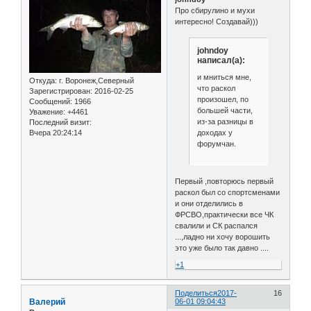
Про сбирулино и мухи
интересно! Создавай)))
johndoy
написал(а):
и мниться мне,
Откуда:
г. Воронеж,Северный
что раскол
Зарегистрирован
: 2016-02-25
произошел, по
Сообщений:
1966
большей части,
Уважение:
+4461
из-за разницы в
Последний визит:
доходах у
Вчера 20:24:14
форумчан.
Первый ,повторюсь первый
раскол был со спортсменами
и они отделились в
ФРСВО,практически все ЧК
свалили и СК распался
...,ладно ни хочу ворошить
это уже было так давно ....
+1
Поделиться
2017-
16
Валерий
06-01 09:04:43