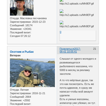
Откуда:
Масловка песчановка
Зарегистрирован
: 2015-12-23
Сообщений:
18174
Уважение:
+24341
0
Последний визит:
Сегодня 07:26:12
Поделиться
2017-
21
Охотник и Рыбак
06-01 10:05:41
Ветеран
Слышал от одного молодого и
развивающегося
рыболовного магазина, что
5000 в месяц за рекламу
захотели.
А то что мёртвые души, так
это как посмотреть. Есть же
почта админов, я сразу им
Откуда:
Латная
написал чтобы мой аккаунт
Зарегистрирован
: 2016-11-21
удалили.
Сообщений:
2664
Есть и умные магазины,
Уважение:
+2592
аллигатор уже убежал, он тут.
Последний визит: