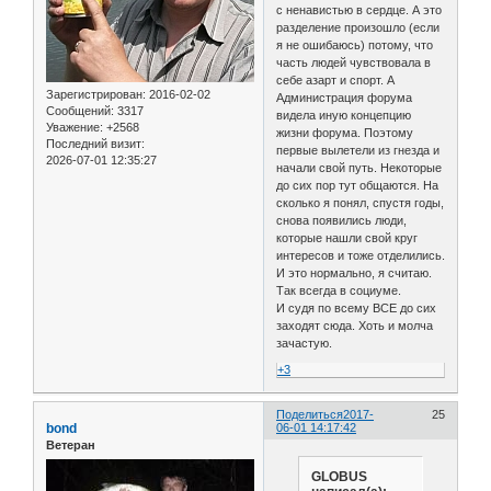
с ненавистью в сердце. А это
разделение произошло (если
я не ошибаюсь) потому, что
часть людей чувствовала в
себе азарт и спорт. А
Зарегистрирован
: 2016-02-02
Администрация форума
Сообщений:
3317
видела иную концепцию
Уважение:
+2568
жизни форума. Поэтому
Последний визит:
первые вылетели из гнезда и
2026-07-01 12:35:27
начали свой путь. Некоторые
до сих пор тут общаются. На
сколько я понял, спустя годы,
снова появились люди,
которые нашли свой круг
интересов и тоже отделились.
И это нормально, я считаю.
Так всегда в социуме.
И судя по всему ВСЕ до сих
заходят сюда. Хоть и молча
зачастую.
+3
Поделиться
2017-
25
bond
06-01 14:17:42
Ветеран
GLOBUS