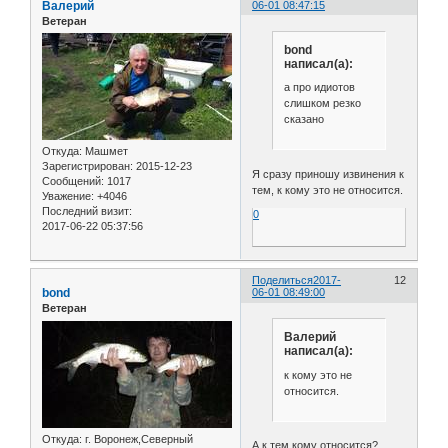
Валерий
06-01 08:47:15
Ветеран
bond
написал(а):
а про идиотов
слишком резко
сказано
Откуда:
Машмет
Зарегистрирован
: 2015-12-23
Я сразу приношу извинения к
Сообщений:
1017
тем, к кому это не относится.
Уважение:
+4046
Последний визит:
0
2017-06-22 05:37:56
Поделиться
2017-
12
bond
06-01 08:49:00
Ветеран
Валерий
написал(а):
к кому это не
относится.
Откуда:
г. Воронеж,Северный
А к тем кому относится?