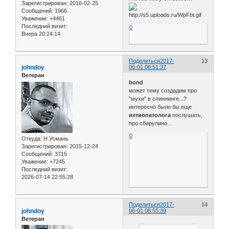
Зарегистрирован
: 2016-02-25
Сообщений:
1966
Уважение:
+4461
Последний визит:
0
Вчера 20:24:14
Поделиться
2017-
13
johndoy
06-01 08:51:37
Ветеран
bond
может тему создадим про
"мухи" в спиннинге...?
интересно было бы еще
ихтиопатолога
послушать,
про сбирулино...
0
Откуда:
Н.Усмань
Зарегистрирован
: 2015-12-24
Сообщений:
3715
Уважение:
+7245
Последний визит:
2026-07-14 22:55:28
Поделиться
2017-
14
johndoy
06-01 08:55:39
Ветеран