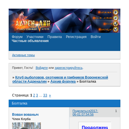
Форум
Участники
Правила
Регистрация
Войти
Частные объявления
Активные темы
Привет, Гость!
Войдите
или
зарегистрируйтесь
.
»
Клуб рыболовов, охотников и грибников Воронежской
области Адреналин
»
Архив форума
»
Болталка
Страница:
1
2
3
…
33
»
Болталка
Поделиться
2017-
1
Вован вованыч
06-01 07:54:56
Член Клуба
Продолжение...