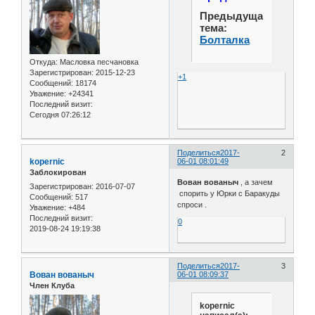
Предыдущая
тема:
Болталка
Откуда:
Масловка песчановка
Зарегистрирован
: 2015-12-23
+1
Сообщений:
18174
Уважение:
+24341
Последний визит:
Сегодня 07:26:12
Поделиться
2017-
2
kopernic
06-01 08:01:49
Заблокирован
Вован вованыч
, а зачем
Зарегистрирован
: 2016-07-07
спорить у Юрки с Баракуды
Сообщений:
517
спроси .
Уважение:
+484
Последний визит:
0
2019-08-24 19:19:38
Поделиться
2017-
3
Вован вованыч
06-01 08:09:37
Член Клуба
kopernic