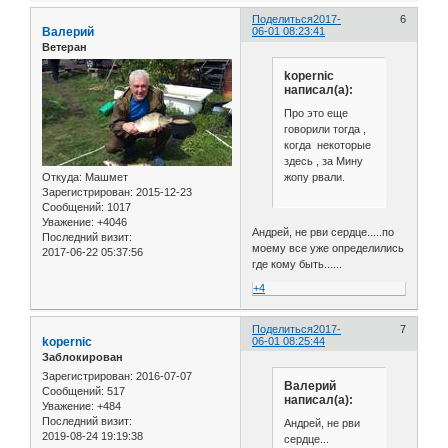
Поделиться
2017-
6
Валерий
06-01 08:23:41
Ветеран
kopernic
написал(а):
Про это еще
говорили тогда ,
когда некоторые
здесь , за Мину
жопу рвали.
Откуда:
Машмет
Зарегистрирован
: 2015-12-23
Сообщений:
1017
Уважение:
+4046
Андрей, не рви сердце.....по
Последний визит:
моему все уже определились
2017-06-22 05:37:56
где кому быть......
+4
Поделиться
2017-
7
kopernic
06-01 08:25:44
Заблокирован
Зарегистрирован
: 2016-07-07
Валерий
Сообщений:
517
написал(а):
Уважение:
+484
Последний визит:
Андрей, не рви
2019-08-24 19:19:38
сердце...