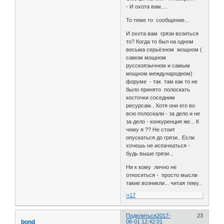
- И охота вам....
То теме то сообщение...
И охота вам грязи возиться
то? Когда то был на одном
весьма серьёзном мощном (
самом мощном
русскоязычном и самым
мощном международном)
форуме - так там как то не
было принято полоскать
косточки соседним
ресурсам.. Хотя они его во
всю полоскали - за дело и не
за дело - конкуренция же... К
чему я ?? Не стоит
опускаться до грязи.. Если
хочешь не испачкаться -
будь выше грязи...
Ни к кому лично не
относиться - просто мысли
такие возникли... читая тему..
+17
Поделиться
2017-
23
bond
06-01 12:42:01