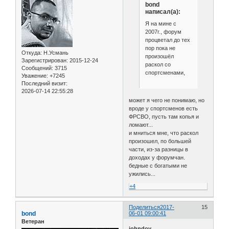
bond
написал(а):
Я на мине с
2007г., форум
процветал до тех
пор пока не
Откуда:
Н.Усмань
произошёл
Зарегистрирован
: 2015-12-24
раскол со
Сообщений:
3715
спортсменами,
Уважение:
+7245
Последний визит:
2026-07-14 22:55:28
может я чего не понимаю, но
вроде у спортсменов есть
ФРСВО, пусть там копья и
ломают...
и мниться мне, что раскол
произошел, по большей
части, из-за разницы в
доходах у форумчан.
бедные с богатыми не
ужились...
+4
Поделиться
2017-
15
bond
06-01 09:00:41
Ветеран
johndoy