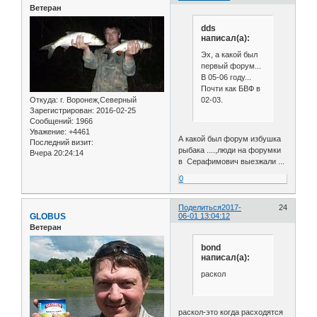
Ветеран
dds
написал(а):
Эх, а какой был
первый форум...
В 05-06 году...
Почти как БВФ в
02-03.
Откуда:
г. Воронеж,Северный
Зарегистрирован
: 2016-02-25
Сообщений:
1966
Уважение:
+4461
А какой был форум избушка
Последний визит:
рыбака ....,люди на форумки
Вчера 20:24:14
в Серафимович выезжали ...
0
Поделиться
2017-
24
GLOBUS
06-01 13:04:12
Ветеран
bond
написал(а):
раскол
раскол-это когда расходятся