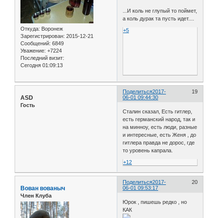
...И коль не глупый то поймет,
а коль дурак та пусть идет....
Откуда:
Воронеж
+5
Зарегистрирован
: 2015-12-21
Сообщений:
6849
Уважение:
+7224
Последний визит:
Сегодня 01:09:13
Поделиться
2017-
19
ASD
06-01 09:44:30
Гость
Сталин сказал, Есть гитлер,
есть германский народ, так и
на минноу, есть люди, разные
и интересные, есть Женя , до
гитлера правда не дорос, где
то уровень капрала.
+12
Поделиться
2017-
20
Вован вованыч
06-01 09:53:17
Член Клуба
Юрок , пишешь редко , но
КАК