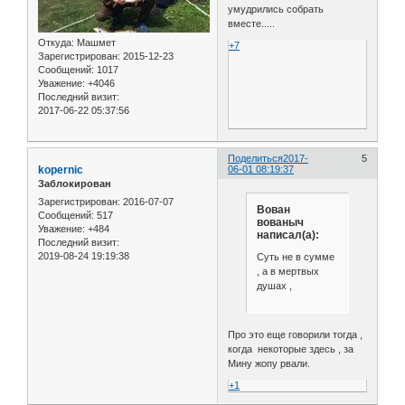
умудрились собрать
вместе.....
Откуда:
Машмет
+7
Зарегистрирован
: 2015-12-23
Сообщений:
1017
Уважение:
+4046
Последний визит:
2017-06-22 05:37:56
Поделиться
2017-
5
kopernic
06-01 08:19:37
Заблокирован
Зарегистрирован
: 2016-07-07
Вован
Сообщений:
517
вованыч
Уважение:
+484
написал(а):
Последний визит:
2019-08-24 19:19:38
Суть не в сумме
, а в мертвых
душах ,
Про это еще говорили тогда ,
когда некоторые здесь , за
Мину жопу рвали.
+1