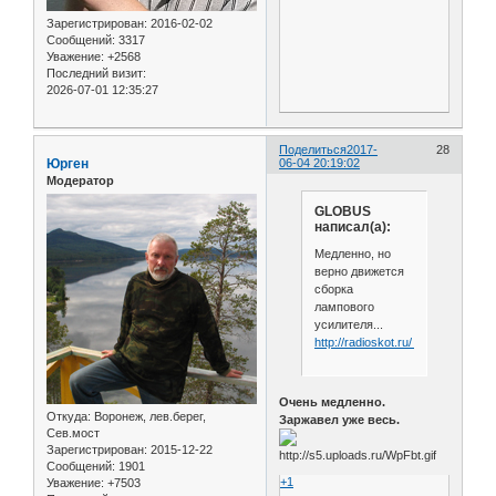
Зарегистрирован
: 2016-02-02
Сообщений:
3317
Уважение:
+2568
Последний визит:
2026-07-01 12:35:27
Поделиться
2017-
28
Юрген
06-04 20:19:02
Модератор
GLOBUS
написал(а):
Медленно, но
верно движется
сборка
лампового
усилителя...
http://radioskot.ru/_fr/123/317161
Очень медленно.
Откуда:
Воронеж, лев.берег,
Заржавел уже весь.
Сев.мост
Зарегистрирован
: 2015-12-22
Сообщений:
1901
+1
Уважение:
+7503