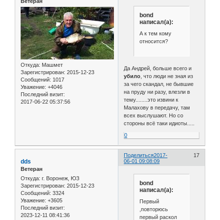
Ветеран
bond
написал(а):
А к тем кому
относится?
Откуда:
Машмет
Да Андрей, больше всего и
Зарегистрирован
: 2015-12-23
убило
, что люди не зная из
Сообщений:
1017
за чего скандал, не бывшие
Уважение:
+4046
на пруду ни разу, влезли в
Последний визит:
тему........это извини к
2017-06-22 05:37:56
Малахову в передачу, там
всех выслушают. Но со
стороны всё таки идиоты.....
0
Поделиться
2017-
17
dds
06-01 09:08:09
Ветеран
Откуда:
г. Воронеж, ЮЗ
bond
Зарегистрирован
: 2015-12-23
написал(а):
Сообщений:
3324
Уважение:
+3605
Первый
Последний визит:
,повторюсь
2023-12-11 08:41:36
первый раскол