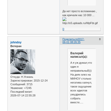
Да нет просто вспоминаю ,
как кричали нас 10 000 ...
0
Поделиться
2017-
8
johndoy
06-01 08:26:35
Ветеран
Валерий
написал(а):
А я уж думал,что
один я
неправильный)))
На днях влез на
Откуда:
Н.Усмань
МИНОУ столько
Зарегистрирован
: 2015-12-24
негатива хапнул,
Сообщений:
3715
такое ощущение
Уважение:
+7245
всех идиотов
Последний визит:
умудрились
2026-07-14 22:55:28
собрать
вместе.....