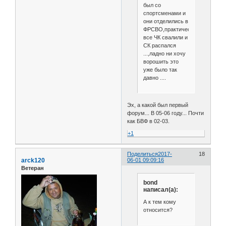
был со
спортсменами и
они отделились в
ФРСВО,практически
все ЧК свалили и
СК распался
...,ладно ни хочу
ворошить это
уже было так
давно ....
Эх, а какой был первый
форум... В 05-06 году... Почти
как БВФ в 02-03.
+1
Поделиться
2017-
18
arck120
06-01 09:09:16
Ветеран
bond
написал(а):
А к тем кому
относится?