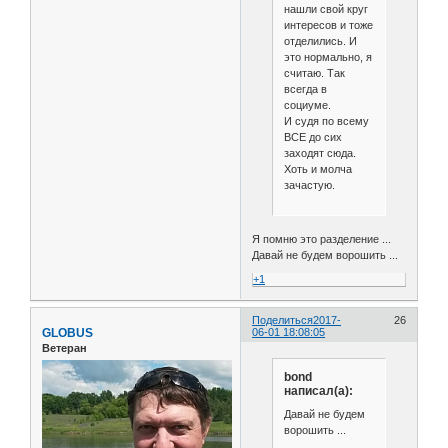
нашли свой круг
интересов и тоже
отделились. И
это нормально, я
считаю. Так
всегда в
социуме.
И судя по всему
ВСЕ до сих
заходят сюда.
Хоть и молча
зачастую.
Я помню это разделение ...
Давай не будем ворошить ...
+1
Поделиться
2017-
26
GLOBUS
06-01 18:08:05
Ветеран
bond
написал(а):
Давай не будем
ворошить ...