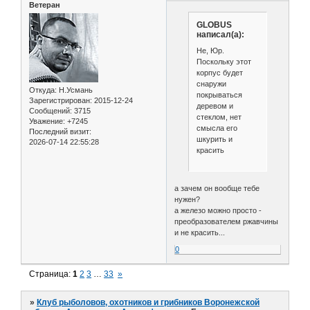
Ветеран
GLOBUS
написал(а):
Не, Юр.
Поскольку этот
корпус будет
снаружи
Откуда:
Н.Усмань
покрываться
Зарегистрирован
: 2015-12-24
деревом и
Сообщений:
3715
стеклом, нет
Уважение:
+7245
смысла его
Последний визит:
шкурить и
2026-07-14 22:55:28
красить
а зачем он вообще тебе
нужен?
а железо можно просто -
преобразователем ржавчины
и не красить...
0
Страница:
1
2
3
…
33
»
»
Клуб рыболовов, охотников и грибников Воронежской