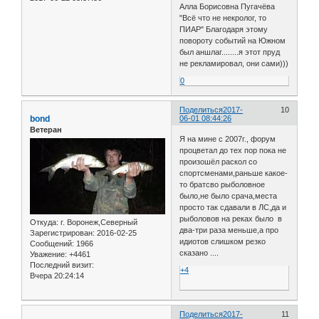
Алла Борисовна Пугачёва
"Всё что не некролог, то
ПИАР" Благодаря этому
повороту событий на Южном
был аншлаг........я этот пруд
не рекламировал, они сами)))
0
Поделиться
2017-
10
bond
06-01 08:44:26
Ветеран
Я на мине с 2007г., форум
процветал до тех пор пока не
произошёл раскол со
спортсменами,раньше какое-
то братсво рыболовное
было,не было срача,места
просто так сдавали в ЛС,да и
рыболовов на реках было в
Откуда:
г. Воронеж,Северный
два-три раза меньше,а про
Зарегистрирован
: 2016-02-25
идиотов слишком резко
Сообщений:
1966
сказано ....
Уважение:
+4461
Последний визит:
+4
Вчера 20:24:14
Поделиться
2017-
11