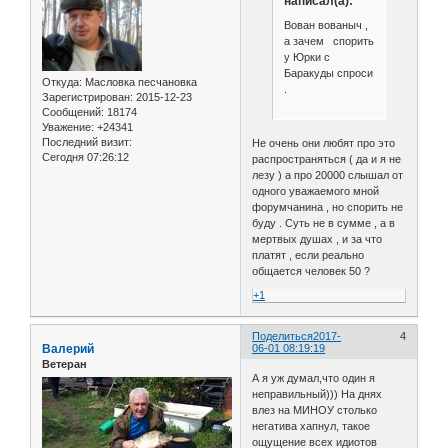
написал(а):
Вован вованыч ,
а зачем спорить
у Юрки с
Баракуды спроси
Откуда:
Масловка песчановка
.
Зарегистрирован
: 2015-12-23
Сообщений:
18174
Уважение:
+24341
Последний визит:
Не очень они любят про это
Сегодня 07:26:12
распространяться ( да и я не
лезу ) а про 20000 слышал от
одного уважаемого мной
форумчанина , но спорить не
буду . Суть не в сумме , а в
мертвых душах , и за что
платят , если реально
общается человек 50 ?
+1
Поделиться
2017-
4
Валерий
06-01 08:19:19
Ветеран
А я уж думал,что один я
неправильный))) На днях
влез на МИНОУ столько
негатива хапнул, такое
ощущение всех идиотов