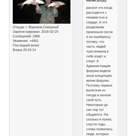
написал(а):
раскол-это когда
расходятся с
ненавистью в
сердце. А это
разделение
Откуда:
г. Воронеж,Северный
Зарегистрирован
: 2016-02-25
произошло (если
Сообщений:
1966
я не ошибаюсь)
Уважение:
+4461
потому, что
Последний визит:
часть людей
Вчера 20:24:14
чувствовала в
себе азарт и
спорт. А
Администрация
форума видела
иную концепцию
жизни форума.
Поэтому первые
вылетели из
гнезда и начали
свой путь.
Некоторые до
сих пор тут
общаются. На
сколько я понял,
спустя годы,
снова появились
люди, которые