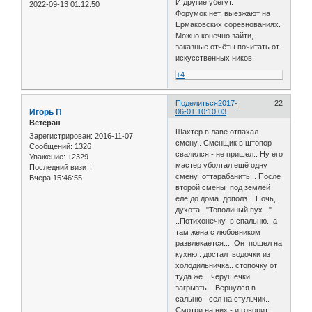
И другие убегут.
2022-09-13 01:12:50
Форумок нет, выезжают на
Ермаковских соревнованиях.
Можно конечно зайти,
заказные отчёты почитать от
искусственных ников.
+4
Поделиться
2017-
22
Игорь П
06-01 10:10:03
Ветеран
Шахтер в лаве отпахал
Зарегистрирован
: 2016-11-07
смену.. Сменщик в штопор
Сообщений:
1326
свалился - не пришел.. Ну его
Уважение:
+2329
мастер уболтал ещё одну
Последний визит:
смену оттарабанить... После
Вчера 15:46:55
второй смены под землей
еле до дома дополз... Ночь,
духота.. "Тополиный пух..."
..Потихонечку в спальню.. а
там жена с любовником
развлекается... Он пошел на
кухню.. достал водочки из
холодильничка.. стопочку от
туда же... черушечки
загрызть.. Вернулся в
сальню - сел на стульчик..
Смотри на них - и говорит: