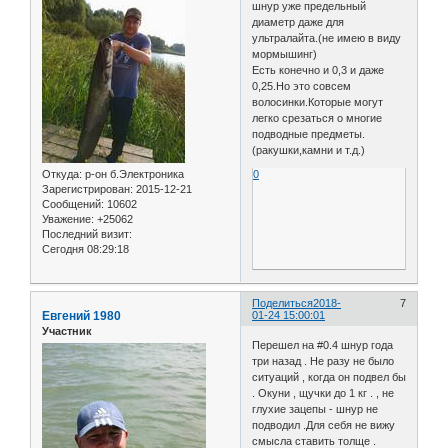
шнур уже предельный
диаметр даже для
ультралайта.(не имею в виду
мормышинг)
Есть конечно и 0,3 и даже
0,25.Но это совсем
волосинки.Которые могут
легко срезаться о многие
подводные предметы.
(ракушки,камни и т.д.)
Откуда:
р-он б.Электроника
0
Зарегистрирован
: 2015-12-21
Сообщений:
10602
Уважение:
+25062
Последний визит:
Сегодня 08:29:18
Поделиться
2018-
7
Евгений 1980
01-24 15:00:01
Участник
Перешел на #0.4 шнур года
три назад . Не разу не было
ситуаций , когда он подвел бы
. Окуни , щучки до 1 кг . , не
глухие зацепы - шнур не
подводил .Для себя не вижу
смысла ставить толще .