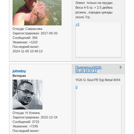
Ловил только на прудах .
Веса 4-5 гр. + 2.5 дюйма
резина , изредка цикады
около 7гр .
+3
Откуда:
Саврасова
Зарегистрирован
: 2017-09-20
Сообщений:
356
Уважение:
+1102
Последний визит:
2024-11-05 10:49:13
Поделиться
2018-
8
johndoy
01-24 15:37:17
Ветеран
YGK G-Soul PE Egi Metal WX4
0
Откуда:
Н.Усмань
Зарегистрирован
: 2015-12-24
Сообщений:
3715
Уважение:
+7245
Последний визит: