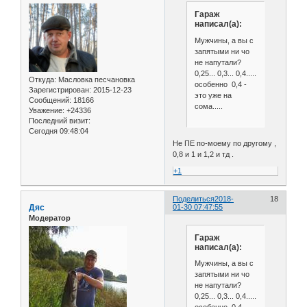
Гараж
написал(а):
Мужчины, а вы с
запятыми ни чо
не напутали?
0,25... 0,3... 0,4.....
Откуда:
Масловка песчановка
особенно 0,4 -
Зарегистрирован
: 2015-12-23
это уже на
Сообщений:
18166
сома.....
Уважение:
+24336
Последний визит:
Сегодня 09:48:04
Не ПЕ по-моему по другому ,
0,8 и 1 и 1,2 и тд .
+1
Поделиться
2018-
18
Дяс
01-30 07:47:55
Модератор
Гараж
написал(а):
Мужчины, а вы с
запятыми ни чо
не напутали?
0,25... 0,3... 0,4.....