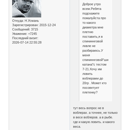
Доброе утро
всем.Ребята
подскажите
пожалуйста про
Откуда:
Н.Усмань
то какого
Зарегистрирован
: 2015-12-24
диаметра мне
Сообщений:
3715
плетню
Уважение:
+7245
поставить,я в
Последний визит:
спининнговой
2026-07-14 22:55:28
ловле не
разбираюсь.У
меня
спининнговой"шимана
катана"с тестом
7-21.Хочу им
ловить
воблерами до
20гр . Может кто
посоветует
плетенку?
тут весь вопрос не в
воблерах. а точнее, не только
в весе воблеров. а в рыбе.
где и какую ловить. и какого
веса.