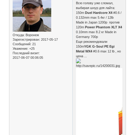
Всю голову уже сломал,
выбирая шнур для лайта:
150m
Duel Hardcore X4
#0.6 /
0.132mm max 5.4кг / 12lb
Made in Japan 1200р против
120m
Power Phantom XLT Х4
0.10mm max 8.2 кг Made in
Откуда:
Воронеж
Germany 700р
Зарегистрирован
: 2017-05-17
Еще рекомендовали
Сообщений:
21
150m
YGK G-Soul PE Egi
Уважение:
+25
Metal WX4
#0.6 max 12 lb , но
Последний визит:
цена ...
2017-06-07 00:06:05