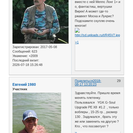
вместе с ней Меппс Лонг 1+ и
о, фантастиш, вертушки
Вирек! А может где-то
ржавеет Моска и Лукрис?
Подскажите скуплю очень
многое!
+1
Зарегистрирован
: 2017-05-08
Сообщений:
623
Уважение:
+2009
Последний визит:
2026-07-18 15:26:48
Поделиться
2018-
29
Евгений 1980
08-17 13:20:23
Участник
Здравствуйте. Пришло время
менять плетенку.
Пользовался YGK G-Soul
Upgrade PE X8 #1.2 , только
воблеры , 15-25 гр. , размер
130 . Задумался , брать эту
же или заменить на другую ?
Кто , что посоветует ?