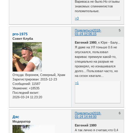
Вариваса не было.Но отзывы
знакомых спиннингистов
положительные.
+3
Поделиться
2018-
5
pro-1975
01-24 12:06:15
Совет Клуба
Евгений 1980
, к Юре - Балу...
Я даже на УЛ тоньше 0.6 не
опускался, пользовал
варивас премиум какой-то,
специально на разрыв не
проверял, но изнашивался
долго... Пользовал часто, но
Откуда:
Воронеж, Северный, Храм
на сезон хватало...
Зарегистрирован
: 2015-12-23
+1
Сообщений:
11587
Уважение:
+18535
Последний визит:
2026-03-24 11:23:20
Поделиться
2018-
6
Дяс
01-24 14:44:00
Модератор
Евгений 1980
А так лично я считаю,что 0,4