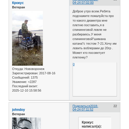
Крокус
04-24 07:02:00
Ветеран
Доброе утро всем.Ребята
подскажите пожалуйста про
то какого диаметра мне
плетню поставить,я в
спининнговой ловле не
разбираюсь.У меня
спининнговой"шимана
катана"с тестом 7-21.Хочу им
ловить воблерами до 20гр .
Может кто посоветует
плетенку?
0
Откуда:
Нововоронеж
Зарегистрирован
: 2017-08-16
Сообщений:
1375
Уважение:
+2287
Последний визит:
2025-12-10 15:58:56
Поделиться
2018-
22
johndoy
04-24 07:11:52
Ветеран
Крокус
написал(а):