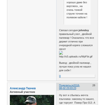
хорошо даже без
вертлюга , на
очень тонкой
струне точнее на
полевом кабеле !
Связал сегодня
johndoy
правильный узел , двойной
паломар ! Оказалось что все
держит отлично при
очередной коряге сломался
овсет
Вывод : двойной паломар ,
лучше пока узла не нашел
для себя !
0
Поделиться
2018-
28
Александр Ткачев
08-02 23:03:23
Активный участник
Ну вот и сбылась мечта
язычника- наконец-то нашел,
где торгуют Повер Про 013. А