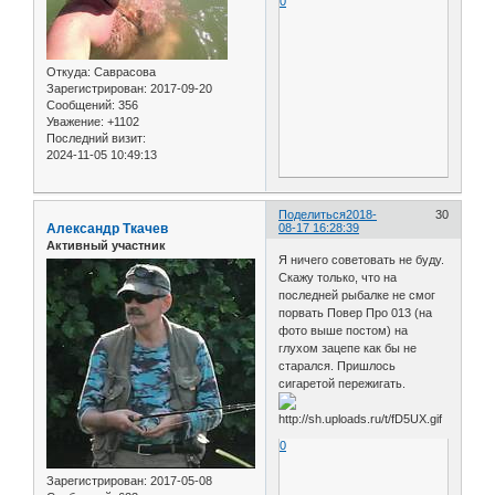
0
Откуда:
Саврасова
Зарегистрирован
: 2017-09-20
Сообщений:
356
Уважение:
+1102
Последний визит:
2024-11-05 10:49:13
Поделиться
2018-
30
Александр Ткачев
08-17 16:28:39
Активный участник
Я ничего советовать не буду.
Скажу только, что на
последней рыбалке не смог
порвать Повер Про 013 (на
фото выше постом) на
глухом зацепе как бы не
старался. Пришлось
сигаретой пережигать.
0
Зарегистрирован
: 2017-05-08