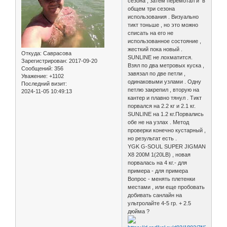
сезона , затем перемотал и в
общем три сезона
использования . Визуально
тикт тоньше , но это можно
списать на его не
использованное состояние ,
жесткий пока новый .
Откуда:
Саврасова
SUNLINE не лохматится.
Зарегистрирован
: 2017-09-20
Взял по два метровых куска ,
Сообщений:
356
завязал по две петли ,
Уважение:
+1102
одинаковыми узлами . Одну
Последний визит:
петлю закрепил , вторую на
2024-11-05 10:49:13
кантер и плавно тянул . Тикт
порвался на 2.2 кг и 2.1 кг.
SUNLINE на 1.2 кг.Порвались
обе не на узлах . Метод
проверки конечно кустарный ,
но результат есть .
YGK G-SOUL SUPER JIGMAN
X8 200M 1(20LB) , новая
порвалась на 4 кг.- для
примера - для примера
Вопрос - менять плетенки
местами , или еще пробовать
добивать санлайн на
ультролайте 4-5 гр. + 2.5
дюйма ?