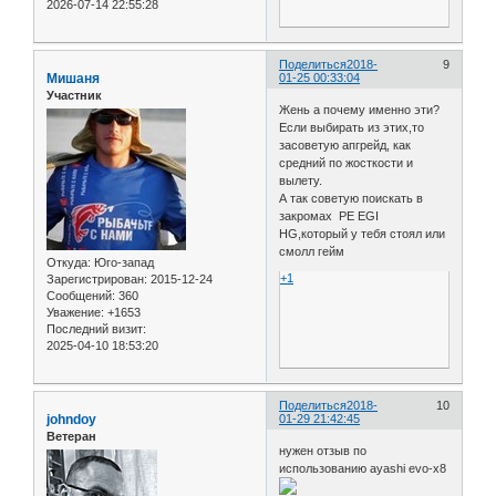
2026-07-14 22:55:28
Поделиться
2018-
9
Мишаня
01-25 00:33:04
Участник
Жень а почему именно эти?
Если выбирать из этих,то
засоветую апгрейд, как
средний по жосткости и
вылету.
А так советую поискать в
закромах PE EGI
HG,который у тебя стоял или
смолл гейм
Откуда:
Юго-запад
+1
Зарегистрирован
: 2015-12-24
Сообщений:
360
Уважение:
+1653
Последний визит:
2025-04-10 18:53:20
Поделиться
2018-
10
johndoy
01-29 21:42:45
Ветеран
нужен отзыв по
использованию ayashi evo-x8