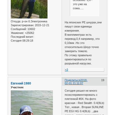
особенно 0,4 -
это уже на
сома.....
Откуда:
р-он б.Электроника
На японских РЕ шнурах,они
Зарегистрирован
: 2015-12-21
пишут свои единицы
Сообщений:
10602
измерения.
Уважение:
+25062
В миллиметрах есть
Последний визит:
перевод.0,4 например, это
Сегодня 08:29:18
0,10мм .Но это
относительно.Шнур точно
замерить тяжело.
По этому правильно
ориентироваться по
разрывной нагрузке.
+3
Поделиться
2018-
19
Евгений 1980
02-01 21:11:07
Участник
Сегодня решил не много
поэкспериментировать с
плетенкой #04. На фото
красная - Red Stealth 0.4(8Lb)
Tict , новая . Вторая SUNLINE
PE EGI HG 0.4(8Lb) , два