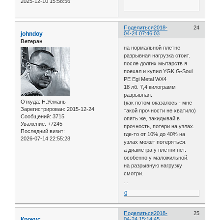
2025-12-10 15:58:56
Поделиться
2018-
24
johndoy
04-24 07:46:03
Ветеран
на нормальной плетне
разрывная нагрузка стоит.
после долгих мытарств я
поехал и купил YGK G-Soul
PE Egi Metal WX4
18 лб. 7,4 килограмм
разрывная.
Откуда:
Н.Усмань
(как потом оказалось - мне
Зарегистрирован
: 2015-12-24
такой прочности не хватило)
Сообщений:
3715
опять же, закидывай в
Уважение:
+7245
прочность, потери на узлах.
Последний визит:
где-то от 10% до 40% на
2026-07-14 22:55:28
узлах может потеряться.
а диаметра у плетни нет.
особенно у маложильной.
на разрывную нагрузку
смотри.
...
0
Поделиться
2018-
25
Крокус
04-24 15:14:45