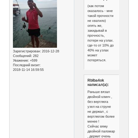
(как потом
оказалось - мне
такой прочности
не хватило)
опять же,
закидывай в
прочность,
потери на узлах.
где-то от 10% до
40% на узлах
Зарегистрирован
: 2016-12-28
может
Сообщений:
282
потеряться.
Уважение:
+599
Последний визит:
2018-11-14 16:59:55
RbIba4ok
написал(а):
Раньше вязал
двойной клинч ,
без вертлюга
узел на струне
не держал , с
вертлюгом более
менее !
Сейчас вяжу
двойной паломар
, держит очень