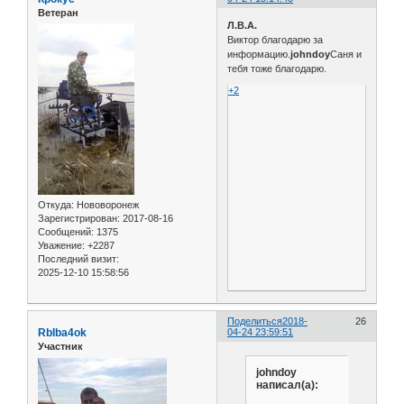
Ветеран
Л.В.А.
Виктор благодарю за
информацию.
johndoy
Саня и
тебя тоже благодарю.
+2
Откуда:
Нововоронеж
Зарегистрирован
: 2017-08-16
Сообщений:
1375
Уважение:
+2287
Последний визит:
2025-12-10 15:58:56
Поделиться
2018-
26
RbIba4ok
04-24 23:59:51
Участник
johndoy
написал(а):