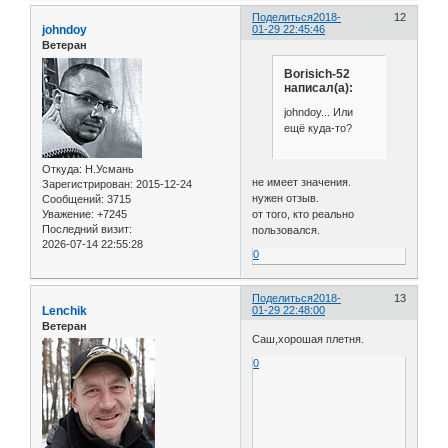
Поделиться
2018-
12
johndoy
01-29 22:45:46
Ветеран
Borisich-52
написал(а):
johndoy... Или
ещё куда-то?
Откуда:
Н.Усмань
не имеет значения.
Зарегистрирован
: 2015-12-24
нужен отзыв.
Сообщений:
3715
Уважение:
+7245
от того, кто реально
Последний визит:
пользовался.
2026-07-14 22:55:28
0
Поделиться
2018-
13
Lenchik
01-29 22:48:00
Ветеран
Саш,хорошая плетня.
0