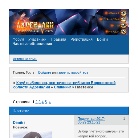
Форум
Участники
Правила
Регистрация
Войти
Частные объявления
Активные темы
Привет, Гость!
Войдите
или
зарегистрируйтесь
.
»
Клуб рыболовов, охотников и грибников Воронежской
области Адреналин
»
Спиннинг
»
Плетенки
Страница:
1
2
3
4
5
»
Плетенки
Поделиться
2017-
1
Dimitri
05-29 23:15:21
Новичок
Выбор плетеного шнура - это
непростой вопрос.