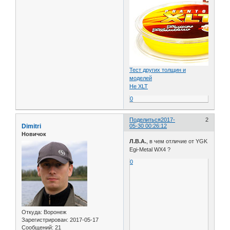
Тест других толщин и
моделей
Не XLT
0
Поделиться
2017-
2
Dimitri
05-30 00:26:12
Новичок
Л.В.А.
, в чем отличие от YGK
Egi-Metal WX4 ?
0
Откуда:
Воронеж
Зарегистрирован
: 2017-05-17
Сообщений:
21