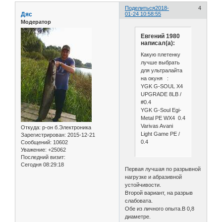
Поделиться
2018-
4
Дяс
01-24 10:58:55
Модератор
Евгений 1980
написал(а):
Какую плетенку
лучше выбрать
для ультралайта
на окуня :
YGK G-SOUL X4
UPGRADE 8LB /
#0.4
YGK G-Soul Egi-
Metal PE WX4 0.4
Varivas Avani
Откуда:
р-он б.Электроника
Light Game PE /
Зарегистрирован
: 2015-12-21
0.4
Сообщений:
10602
Уважение:
+25062
Последний визит:
Сегодня 08:29:18
Первая лучшая по разрывной
нагрузке и абразивной
устойчивости.
Второй вариант, на разрыв
слабовата.
Обе из личного опыта.В 0,8
диаметре.