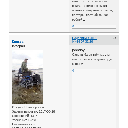
мало того, еще и вопрос
бюджета. смешно будет
ловить воблерами по тыще,
полторы, плетнёй за 500
рублей...
0
Поделиться
2018-
23
Крокус
04-24 07:32:26
Ветеран
johndoy
Сань,рыба до трёх кил,ты
мне скажи какой диаметр,а я
выберу.
0
Откуда:
Нововоронеж
Зарегистрирован
: 2017-08-16
Сообщений:
1375
Уважение:
+2287
Последний визит: