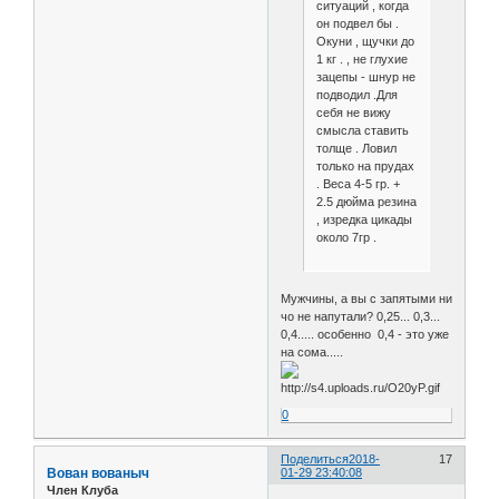
ситуаций , когда
он подвел бы .
Окуни , щучки до
1 кг . , не глухие
зацепы - шнур не
подводил .Для
себя не вижу
смысла ставить
толще . Ловил
только на прудах
. Веса 4-5 гр. +
2.5 дюйма резина
, изредка цикады
около 7гр .
Мужчины, а вы с запятыми ни
чо не напутали? 0,25... 0,3...
0,4..... особенно 0,4 - это уже
на сома.....
0
Поделиться
2018-
17
Вован вованыч
01-29 23:40:08
Член Клуба