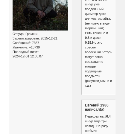
шнур уже
предельный
диаметр даже
для ультралайта.
(не имею в виду
мормышинг)
Есть конечно и
Откуда:
Грамши
0,3
и даже
Зарегистрирован
: 2015-12-21
0,25.
Но это
Сообщений:
7367
совсем
Уважение:
+13739
Последний визит:
волосинки.Которые
2024-12-01 12:05:07
могут легко
срезаться о
многие
подводные
предметы.
(ракушки,камни и
т.д.)
Евгений 1980
написал(а):
Перешел на #
0.4
шнур года три
назад . Не разу
не было