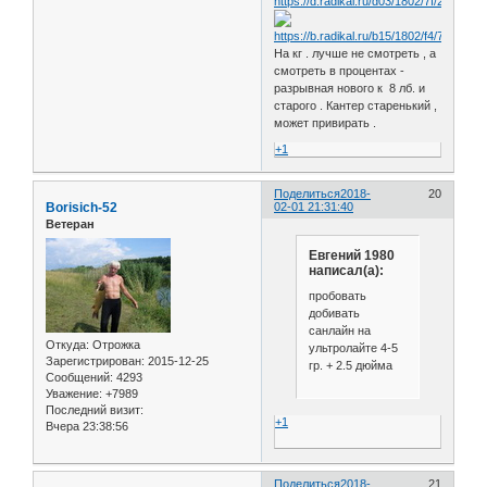
На кг . лучше не смотреть , а
смотреть в процентах -
разрывная нового к 8 лб. и
старого . Кантер старенький ,
может привирать .
+1
Поделиться
2018-
20
Borisich-52
02-01 21:31:40
Ветеран
Евгений 1980
написал(а):
пробовать
добивать
санлайн на
Откуда:
Отрожка
ультролайте 4-5
Зарегистрирован
: 2015-12-25
гр. + 2.5 дюйма
Сообщений:
4293
Уважение:
+7989
Последний визит:
+1
Вчера 23:38:56
Поделиться
2018-
21