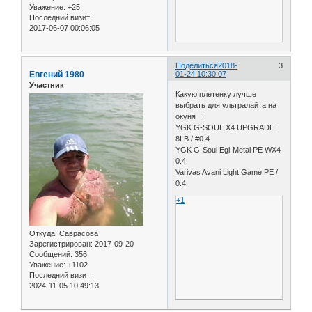
Уважение:
+25
Последний визит:
2017-06-07 00:06:05
Поделиться
2018-
3
Евгений 1980
01-24 10:30:07
Участник
Какую плетенку лучше
выбрать для ультралайта на
окуня :
YGK G-SOUL X4 UPGRADE
8LB / #0.4
YGK G-Soul Egi-Metal PE WX4
0.4
Varivas Avani Light Game PE /
0.4
+1
Откуда:
Саврасова
Зарегистрирован
: 2017-09-20
Сообщений:
356
Уважение:
+1102
Последний визит:
2024-11-05 10:49:13