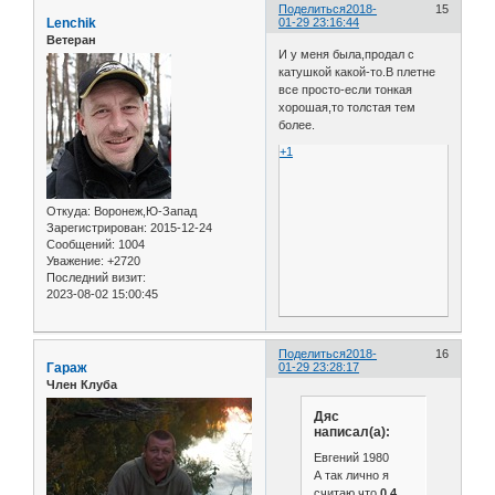
Поделиться
2018-
15
Lenchik
01-29 23:16:44
Ветеран
И у меня была,продал с
катушкой какой-то.В плетне
все просто-если тонкая
хорошая,то толстая тем
более.
+1
Откуда:
Воронеж,Ю-Запад
Зарегистрирован
: 2015-12-24
Сообщений:
1004
Уважение:
+2720
Последний визит:
2023-08-02 15:00:45
Поделиться
2018-
16
Гараж
01-29 23:28:17
Член Клуба
Дяс
написал(а):
Евгений 1980
А так лично я
считаю,что
0,4