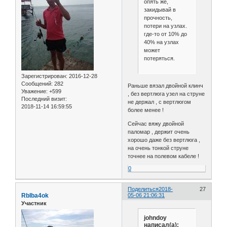
опять же,
закидывай в
прочность,
потери на узлах.
где-то от 10% до
40% на узлах
может
потеряться.
Зарегистрирован
: 2016-12-28
Сообщений:
282
Раньше вязал двойной клинч
Уважение:
+599
, без вертлюга узел на струне
Последний визит:
не держал , с вертлюгом
2018-11-14 16:59:55
более менее !
Сейчас вяжу двойной
паломар , держит очень
хорошо даже без вертлюга ,
на очень тонкой струне
точнее на полевом кабеле !
0
Поделиться
2018-
27
RbIba4ok
05-06 21:06:31
Участник
johndoy
написал(а):