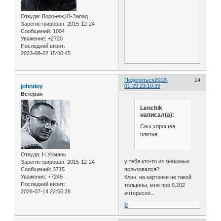
Откуда:
Воронеж,Ю-Запад
Зарегистрирован
: 2015-12-24
Сообщений:
1004
Уважение:
+2720
Последний визит:
2023-08-02 15:00:45
Поделиться
2018-
14
johndoy
01-29 23:10:39
Ветеран
Lenchik
написал(а):
Саш,хорошая
плетня.
Откуда:
Н.Усмань
у тебя кто-то из знакомых
Зарегистрирован
: 2015-12-24
пользовался?
Сообщений:
3715
Уважение:
+7245
блин, на картинке не такой
Последний визит:
толщины, мне про 0,202
2026-07-14 22:55:28
интересно...
0