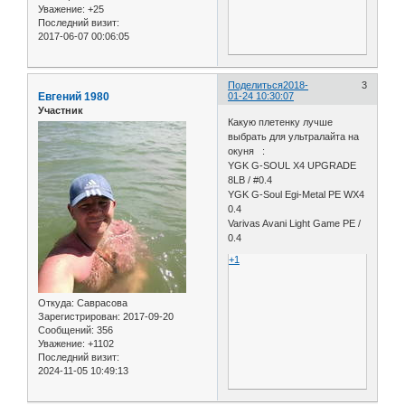
Уважение:
+25
Последний визит:
2017-06-07 00:06:05
Поделиться
2018-
3
Евгений 1980
01-24 10:30:07
Участник
Какую плетенку лучше
выбрать для ультралайта на
окуня :
YGK G-SOUL X4 UPGRADE
8LB / #0.4
YGK G-Soul Egi-Metal PE WX4
0.4
Varivas Avani Light Game PE /
0.4
+1
Откуда:
Саврасова
Зарегистрирован
: 2017-09-20
Сообщений:
356
Уважение:
+1102
Последний визит:
2024-11-05 10:49:13