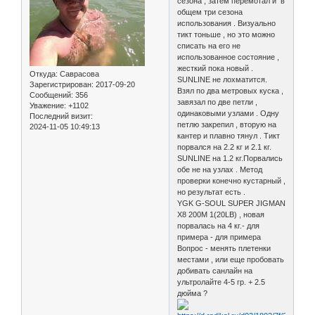
сезона , затем перемотал и в
общем три сезона
использования . Визуально
тикт тоньше , но это можно
списать на его не
использованное состояние ,
жесткий пока новый .
Откуда:
Саврасова
SUNLINE не лохматится.
Зарегистрирован
: 2017-09-20
Взял по два метровых куска ,
Сообщений:
356
завязал по две петли ,
Уважение:
+1102
одинаковыми узлами . Одну
Последний визит:
петлю закрепил , вторую на
2024-11-05 10:49:13
кантер и плавно тянул . Тикт
порвался на 2.2 кг и 2.1 кг.
SUNLINE на 1.2 кг.Порвались
обе не на узлах . Метод
проверки конечно кустарный ,
но результат есть .
YGK G-SOUL SUPER JIGMAN
X8 200M 1(20LB) , новая
порвалась на 4 кг.- для
примера - для примера
Вопрос - менять плетенки
местами , или еще пробовать
добивать санлайн на
ультролайте 4-5 гр. + 2.5
дюйма ?