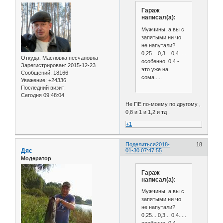
Гараж
написал(а):
Мужчины, а вы с
запятыми ни чо
не напутали?
0,25... 0,3... 0,4.....
Откуда:
Масловка песчановка
особенно 0,4 -
Зарегистрирован
: 2015-12-23
это уже на
Сообщений:
18166
сома.....
Уважение:
+24336
Последний визит:
Сегодня 09:48:04
Не ПЕ по-моему по другому ,
0,8 и 1 и 1,2 и тд .
+1
Поделиться
2018-
18
Дяс
01-30 07:47:55
Модератор
Гараж
написал(а):
Мужчины, а вы с
запятыми ни чо
не напутали?
0,25... 0,3... 0,4.....