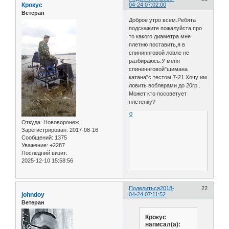
Крокус
04-24 07:02:00
Ветеран
Доброе утро всем.Ребята
подскажите пожалуйста про
то какого диаметра мне
плетню поставить,я в
спининнговой ловле не
разбираюсь.У меня
спининнговой"шимана
катана"с тестом 7-21.Хочу им
ловить воблерами до 20гр .
Может кто посоветует
плетенку?
0
Откуда:
Нововоронеж
Зарегистрирован
: 2017-08-16
Сообщений:
1375
Уважение:
+2287
Последний визит:
2025-12-10 15:58:56
Поделиться
2018-
22
johndoy
04-24 07:11:52
Ветеран
Крокус
написал(а):