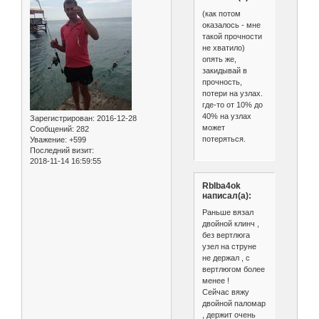
(как потом
оказалось - мне
такой прочности
не хватило)
опять же,
закидывай в
прочность,
потери на узлах.
где-то от 10% до
40% на узлах
Зарегистрирован
: 2016-12-28
может
Сообщений:
282
потеряться.
Уважение:
+599
Последний визит:
2018-11-14 16:59:55
RbIba4ok
написал(а):
Раньше вязал
двойной клинч ,
без вертлюга
узел на струне
не держал , с
вертлюгом более
менее !
Сейчас вяжу
двойной паломар
, держит очень