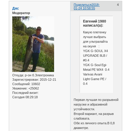
Поделиться
2018-
4
Дяс
01-24 10:58:55
Модератор
Евгений 1980
написал(а):
Какую плетенку
лучше выбрать
для ультралайта
на окуня :
YGK G-SOUL X4
UPGRADE 8LB /
#0.4
YGK G-Soul Egi-
Metal PE WX4 0.4
Varivas Avani
Откуда:
р-он б.Электроника
Light Game PE /
Зарегистрирован
: 2015-12-21
0.4
Сообщений:
10602
Уважение:
+25062
Последний визит:
Сегодня 08:29:18
Первая лучшая по разрывной
нагрузке и абразивной
устойчивости.
Второй вариант, на разрыв
слабовата.
Обе из личного опыта.В 0,8
диаметре.