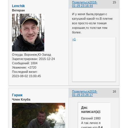
Поделиться
2018-
15
Lenchik
01-29 23:16:44
Ветеран
И у меня была,продал с
катушкой какой-то.В плетне
все просто-если тонкая
хорошая,то толстая тем
более.
+1
Откуда:
Воронеж,Ю-Запад
Зарегистрирован
: 2015-12-24
Сообщений:
1004
Уважение:
+2720
Последний визит:
2023-08-02 15:00:45
Поделиться
2018-
16
Гараж
01-29 23:28:17
Член Клуба
Дяс
написал(а):
Евгений 1980
А так лично я
считаю,что
0,4