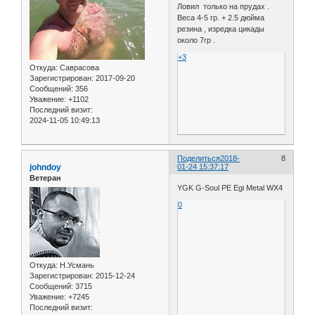
Ловил только на прудах .
Веса 4-5 гр. + 2.5 дюйма
резина , изредка цикады
около 7гр .
+3
Откуда:
Саврасова
Зарегистрирован
: 2017-09-20
Сообщений:
356
Уважение:
+1102
Последний визит:
2024-11-05 10:49:13
Поделиться
2018-
8
johndoy
01-24 15:37:17
Ветеран
YGK G-Soul PE Egi Metal WX4
0
Откуда:
Н.Усмань
Зарегистрирован
: 2015-12-24
Сообщений:
3715
Уважение:
+7245
Последний визит: