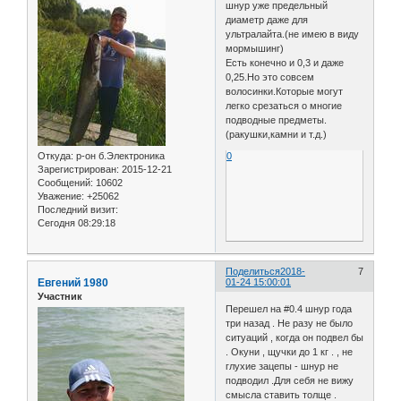
шнур уже предельный
диаметр даже для
ультралайта.(не имею в виду
мормышинг)
Есть конечно и 0,3 и даже
0,25.Но это совсем
волосинки.Которые могут
легко срезаться о многие
подводные предметы.
(ракушки,камни и т.д.)
Откуда:
р-он б.Электроника
0
Зарегистрирован
: 2015-12-21
Сообщений:
10602
Уважение:
+25062
Последний визит:
Сегодня 08:29:18
Поделиться
2018-
7
Евгений 1980
01-24 15:00:01
Участник
Перешел на #0.4 шнур года
три назад . Не разу не было
ситуаций , когда он подвел бы
. Окуни , щучки до 1 кг . , не
глухие зацепы - шнур не
подводил .Для себя не вижу
смысла ставить толще .