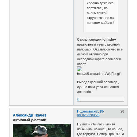
хорошо даже без
вертлюга , на
очень тонкой
струне точнее на
полевом кабеле !
Связал сегодня
johndoy
правильный узел , двойной
паломар ! Оказалось что все
держит отлично при
очередной коряге сломался
овсет
Вывод : двойной паломар ,
лучше пока узла не нашел
для себя !
0
Поделиться
2018-
28
Александр Ткачев
08-02 23:03:23
Активный участник
Ну вот и сбылась мечта
язычника- наконец-то нашел,
где торгуют Повер Про 013. А