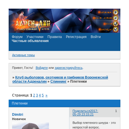
Форум
Участники
Правила
Регистрация
Войти
Частные объявления
Активные темы
Привет, Гость!
Войдите
или
зарегистрируйтесь
.
»
Клуб рыболовов, охотников и грибников Воронежской
области Адреналин
»
Спиннинг
»
Плетенки
Страница:
1
2
3
4
5
»
Плетенки
Поделиться
2017-
1
Dimitri
05-29 23:15:21
Новичок
Выбор плетеного шнура - это
непростой вопрос.