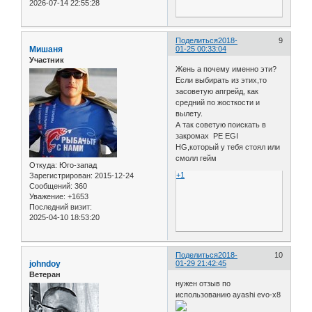
2026-07-14 22:55:28
Поделиться
2018-
9
Мишаня
01-25 00:33:04
Участник
Жень а почему именно эти?
Если выбирать из этих,то
засоветую апгрейд, как
средний по жосткости и
вылету.
А так советую поискать в
закромах PE EGI
HG,который у тебя стоял или
смолл гейм
Откуда:
Юго-запад
+1
Зарегистрирован
: 2015-12-24
Сообщений:
360
Уважение:
+1653
Последний визит:
2025-04-10 18:53:20
Поделиться
2018-
10
johndoy
01-29 21:42:45
Ветеран
нужен отзыв по
использованию ayashi evo-x8