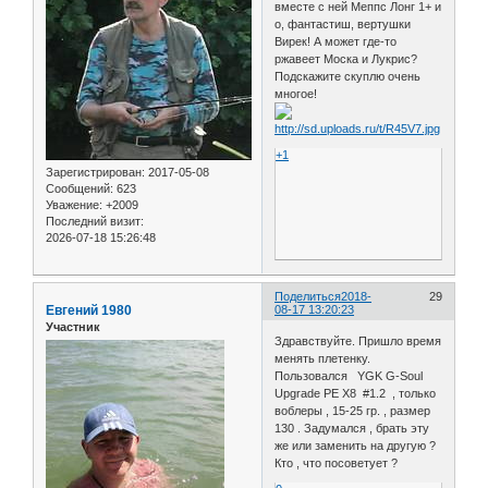
вместе с ней Меппс Лонг 1+ и
о, фантастиш, вертушки
Вирек! А может где-то
ржавеет Моска и Лукрис?
Подскажите скуплю очень
многое!
+1
Зарегистрирован
: 2017-05-08
Сообщений:
623
Уважение:
+2009
Последний визит:
2026-07-18 15:26:48
Поделиться
2018-
29
Евгений 1980
08-17 13:20:23
Участник
Здравствуйте. Пришло время
менять плетенку.
Пользовался YGK G-Soul
Upgrade PE X8 #1.2 , только
воблеры , 15-25 гр. , размер
130 . Задумался , брать эту
же или заменить на другую ?
Кто , что посоветует ?