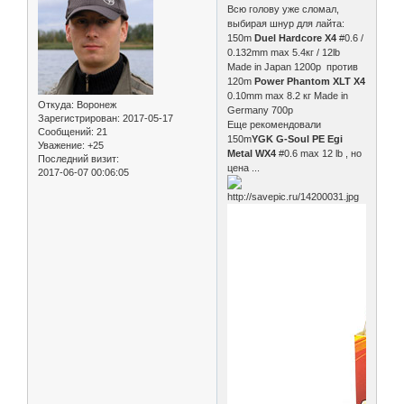
Всю голову уже сломал,
выбирая шнур для лайта:
150m
Duel Hardcore X4
#0.6 /
0.132mm max 5.4кг / 12lb
Made in Japan 1200р против
120m
Power Phantom XLT Х4
0.10mm max 8.2 кг Made in
Откуда:
Воронеж
Germany 700р
Зарегистрирован
: 2017-05-17
Еще рекомендовали
Сообщений:
21
150m
YGK G-Soul PE Egi
Уважение:
+25
Metal WX4
#0.6 max 12 lb , но
Последний визит:
цена ...
2017-06-07 00:06:05