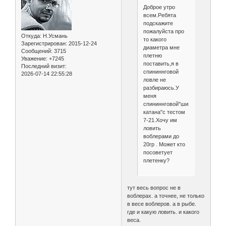
Доброе утро
всем.Ребята
подскажите
пожалуйста про
Откуда:
Н.Усмань
то какого
Зарегистрирован
: 2015-12-24
диаметра мне
Сообщений:
3715
плетню
Уважение:
+7245
поставить,я в
Последний визит:
спининнговой
2026-07-14 22:55:28
ловле не
разбираюсь.У
меня
спининнговой"шимана
катана"с тестом
7-21.Хочу им
ловить
воблерами до
20гр . Может кто
посоветует
плетенку?
тут весь вопрос не в
воблерах. а точнее, не только
в весе воблеров. а в рыбе.
где и какую ловить. и какого
веса.