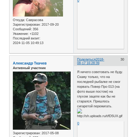
0
Откуда:
Саврасова
Зарегистрирован
: 2017-09-20
Сообщений:
356
Уважение:
+1102
Последний визит:
2024-11-05 10:49:13
Поделиться
2018-
30
Александр Ткачев
08-17 16:28:39
Активный участник
Я ничего советовать не буду.
Скажу только, что на
последней рыбалке не смог
порвать Повер Про 013 (на
фото выше постом) на
глухом зацепе как бы не
старался. Пришлось
сигаретой пережигать.
0
Зарегистрирован
: 2017-05-08