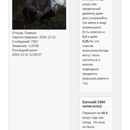
шнур уже
предельный
диаметр даже
для ультралайта.
(не имею в виду
мормышинг)
Есть конечно и
Откуда:
Грамши
0,3
и даже
Зарегистрирован
: 2015-12-21
0,25.
Но это
Сообщений:
7367
совсем
Уважение:
+13739
Последний визит:
волосинки.Которые
2024-12-01 12:05:07
могут легко
срезаться о
многие
подводные
предметы.
(ракушки,камни и
т.д.)
Евгений 1980
написал(а):
Перешел на #
0.4
шнур года три
назад . Не разу
не было