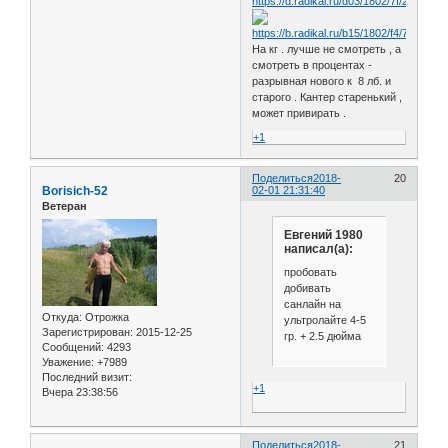
На кг . лучше не смотреть , а
смотреть в процентах -
разрывная нового к 8 лб. и
старого . Кантер старенький ,
может привирать .
+1
Поделиться
2018-
20
Borisich-52
02-01 21:31:40
Ветеран
Евгений 1980
написал(а):
пробовать
добивать
санлайн на
Откуда:
Отрожка
ультролайте 4-5
Зарегистрирован
: 2015-12-25
гр. + 2.5 дюйма
Сообщений:
4293
Уважение:
+7989
Последний визит:
+1
Вчера 23:38:56
Поделиться
2018-
21