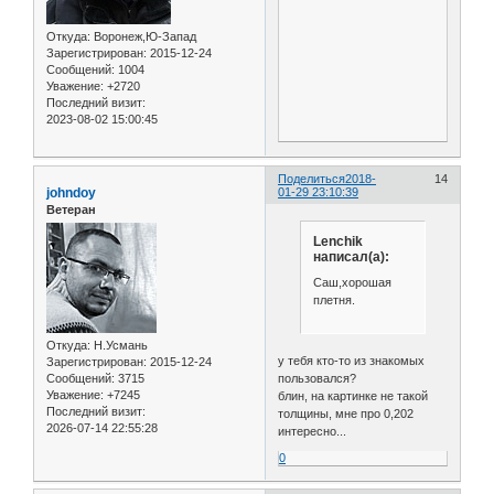
Откуда:
Воронеж,Ю-Запад
Зарегистрирован
: 2015-12-24
Сообщений:
1004
Уважение:
+2720
Последний визит:
2023-08-02 15:00:45
Поделиться
2018-
14
johndoy
01-29 23:10:39
Ветеран
Lenchik
написал(а):
Саш,хорошая
плетня.
Откуда:
Н.Усмань
у тебя кто-то из знакомых
Зарегистрирован
: 2015-12-24
пользовался?
Сообщений:
3715
Уважение:
+7245
блин, на картинке не такой
Последний визит:
толщины, мне про 0,202
2026-07-14 22:55:28
интересно...
0