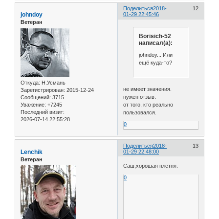
Поделиться
2018-
12
johndoy
01-29 22:45:46
Ветеран
Borisich-52
написал(а):
johndoy... Или
ещё куда-то?
Откуда:
Н.Усмань
не имеет значения.
Зарегистрирован
: 2015-12-24
нужен отзыв.
Сообщений:
3715
Уважение:
+7245
от того, кто реально
Последний визит:
пользовался.
2026-07-14 22:55:28
0
Поделиться
2018-
13
Lenchik
01-29 22:48:00
Ветеран
Саш,хорошая плетня.
0