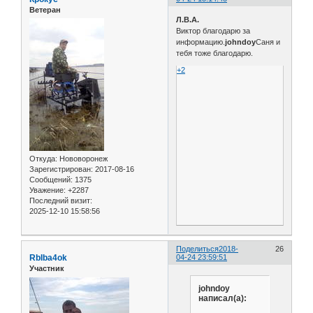
Ветеран
Л.В.А.
Виктор благодарю за
информацию.
johndoy
Саня и
тебя тоже благодарю.
+2
Откуда:
Нововоронеж
Зарегистрирован
: 2017-08-16
Сообщений:
1375
Уважение:
+2287
Последний визит:
2025-12-10 15:58:56
Поделиться
2018-
26
RbIba4ok
04-24 23:59:51
Участник
johndoy
написал(а):