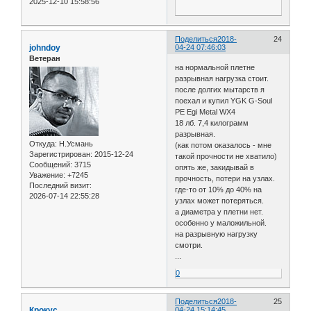
2025-12-10 15:58:56
Поделиться
2018-
24
johndoy
04-24 07:46:03
Ветеран
на нормальной плетне
разрывная нагрузка стоит.
после долгих мытарств я
поехал и купил YGK G-Soul
PE Egi Metal WX4
18 лб. 7,4 килограмм
разрывная.
Откуда:
Н.Усмань
(как потом оказалось - мне
Зарегистрирован
: 2015-12-24
такой прочности не хватило)
Сообщений:
3715
опять же, закидывай в
Уважение:
+7245
прочность, потери на узлах.
Последний визит:
где-то от 10% до 40% на
2026-07-14 22:55:28
узлах может потеряться.
а диаметра у плетни нет.
особенно у маложильной.
на разрывную нагрузку
смотри.
...
0
Поделиться
2018-
25
Крокус
04-24 15:14:45