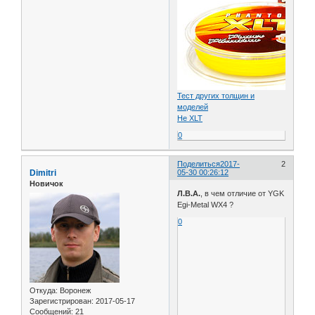
Тест других толщин и
моделей
Не XLT
0
Поделиться
2017-
2
Dimitri
05-30 00:26:12
Новичок
Л.В.А.
, в чем отличие от YGK
Egi-Metal WX4 ?
0
Откуда:
Воронеж
Зарегистрирован
: 2017-05-17
Сообщений:
21