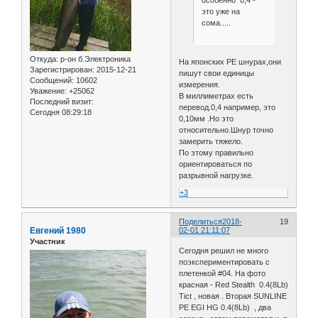
особенно 0,4 -
это уже на
сома.....
Откуда:
р-он б.Электроника
На японских РЕ шнурах,они
Зарегистрирован
: 2015-12-21
пишут свои единицы
Сообщений:
10602
измерения.
Уважение:
+25062
В миллиметрах есть
Последний визит:
перевод.0,4 например, это
Сегодня 08:29:18
0,10мм .Но это
относительно.Шнур точно
замерить тяжело.
По этому правильно
ориентироваться по
разрывной нагрузке.
+3
Поделиться
2018-
19
Евгений 1980
02-01 21:11:07
Участник
Сегодня решил не много
поэкспериментировать с
плетенкой #04. На фото
красная - Red Stealth 0.4(8Lb)
Tict , новая . Вторая SUNLINE
PE EGI HG 0.4(8Lb) , два