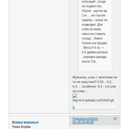
ситуаций , когда
он подвел бы .
Окуни , щучки до
1 кг . , не глухие
зацепы - шнур не
подводил .Для
себя не вижу
смысла ставить
толще . Ловил
только на прудах
. Веса 4-5 гр. +
2.5 дюйма резина
, изредка цикады
около 7гр .
Мужчины, а вы с запятыми ни
чо не напутали? 0,25... 0,3...
0,4..... особенно 0,4 - это уже
на сома.....
0
Поделиться
2018-
17
Вован вованыч
01-29 23:40:08
Член Клуба