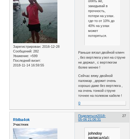
опять же,
закидывай в
прочность,
потери на узлах.
где-то от 10% до
40% на узлах
может
потеряться.
Зарегистрирован
: 2016-12-28
Сообщений:
282
Раньше вязал двойной клинч
Уважение:
+599
, без вертлюга узел на струне
Последний визит:
не держал , с вертлюгом
2018-11-14 16:59:55
более менее !
Сейчас вяжу двойной
паломар , держит очень
хорошо даже без вертлюга ,
на очень тонкой струне
точнее на полевом кабеле !
0
Поделиться
2018-
27
RbIba4ok
05-06 21:06:31
Участник
johndoy
написал(а):