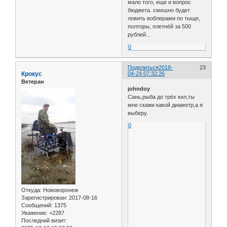
мало того, еще и вопрос
бюджета. смешно будет
ловить воблерами по тыще,
полторы, плетнёй за 500
рублей...
0
Поделиться
2018-
23
Крокус
04-24 07:32:26
Ветеран
johndoy
Сань,рыба до трёх кил,ты
мне скажи какой диаметр,а я
выберу.
0
Откуда:
Нововоронеж
Зарегистрирован
: 2017-08-16
Сообщений:
1375
Уважение:
+2287
Последний визит: