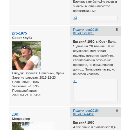
Вариваса не было.Но отзывы
знакомых спиннингистов
положительные.
+3
Поделиться
2018-
5
pro-1975
01-24 12:06:15
Совет Клуба
Евгений 1980
, к Юре - Балу...
Я даже на УЛ тоньше 0.6 не
опускался, пользовал
варивас премиум какой-то,
специально на разрыв не
проверял, но изнашивался
долго... Пользовал часто, но
Откуда:
Воронеж, Северный, Храм
на сезон хватало...
Зарегистрирован
: 2015-12-23
+1
Сообщений:
11587
Уважение:
+18535
Последний визит:
2026-03-24 11:23:20
Поделиться
2018-
6
Дяс
01-24 14:44:00
Модератор
Евгений 1980
А так лично я считаю,что 0,4