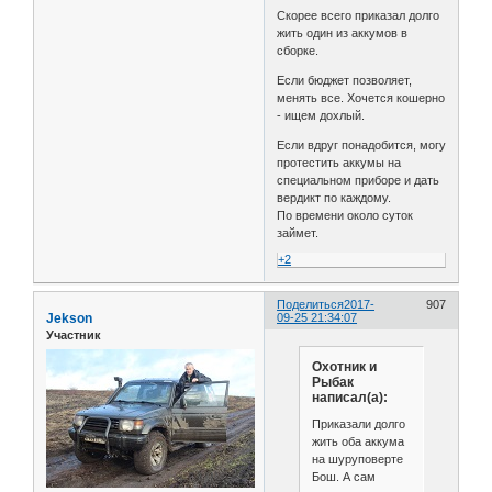
Скорее всего приказал долго
жить один из аккумов в
сборке.
Если бюджет позволяет,
менять все. Хочется кошерно
- ищем дохлый.
Если вдруг понадобится, могу
протестить аккумы на
специальном приборе и дать
вердикт по каждому.
По времени около суток
займет.
+2
Поделиться
2017-
907
Jekson
09-25 21:34:07
Участник
Охотник и
Рыбак
написал(а):
Приказали долго
жить оба аккума
на шуруповерте
Бош. А сам