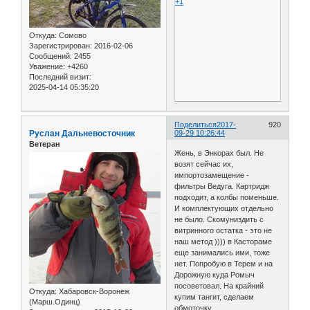
+1
Откуда:
Сомово
Зарегистрирован
: 2016-02-06
Сообщений:
2455
Уважение:
+4260
Последний визит:
2025-04-14 05:35:20
Поделиться
2017-
920
Руслан Дальневосточник
09-29 10:26:44
Ветеран
Жень, в Энкорах был. Не
возят сейчас их,
импортозамещение -
фильтры Ведуга. Картридж
подходит, а колбы поменьше.
И комплектующих отдельно
не было. Скомуниздить с
витринного остатка - это не
наш метод )))) в Кастораме
еще занимались ими, тоже
нет. Попробую в Терем и на
Дорожную куда Ромыч
посоветовал. На крайний
Откуда:
Хабаровск-Воронеж
купим тангит, сделаем
(Марш.Одинц)
обмоточку.