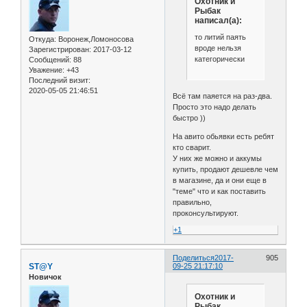
Охотник и
Рыбак
написал(а):
то литий паять
Откуда:
Воронеж,Ломоносова
вроде нельзя
Зарегистрирован
: 2017-03-12
категорически
Сообщений:
88
Уважение:
+43
Последний визит:
2020-05-05 21:46:51
Всё там паяется на раз-два.
Просто это надо делать
быстро ))
На авито обьявки есть ребят
кто сварит.
У них же можно и аккумы
купить, продают дешевле чем
в магазине, да и они еще в
"теме" что и как поставить
правильно,
проконсультируют.
+1
Поделиться
2017-
905
ST@Y
09-25 21:17:10
Новичок
Охотник и
Рыбак