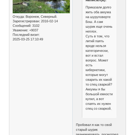
написал(а):
Приказали долго
жить оба аккума
Откуда:
Воронеж, Северный.
на шуруповерте
Зарегистрирован
: 2016-02-14
Бош. А сам
Сообщений:
3102
шурик еще очень
Уважение:
+9037
неплох.
Последний визит:
Суть в том, что
2025-03-25 17:10:49
литий паять
вроде нельзя
категорически,
вот и встал
вопрос. Может
есть
кибернетики,
которые могут
сварить их какой
то спец сваркой?
Аккумы я бы
большой емкости
купил, а вот
спаять их нужен
спец со сваркой.
Пробовал я как то свой
старый шурик
реанемировать, посмотрел