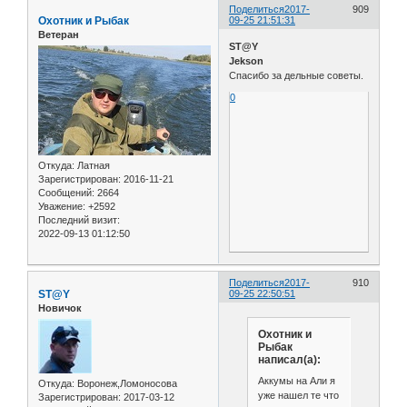
Поделиться
2017-
909
Охотник и Рыбак
09-25 21:51:31
Ветеран
ST@Y
Jekson
Спасибо за дельные советы.
0
Откуда:
Латная
Зарегистрирован
: 2016-11-21
Сообщений:
2664
Уважение:
+2592
Последний визит:
2022-09-13 01:12:50
Поделиться
2017-
910
ST@Y
09-25 22:50:51
Новичок
Охотник и
Рыбак
написал(а):
Аккумы на Али я
Откуда:
Воронеж,Ломоносова
уже нашел те что
Зарегистрирован
: 2017-03-12