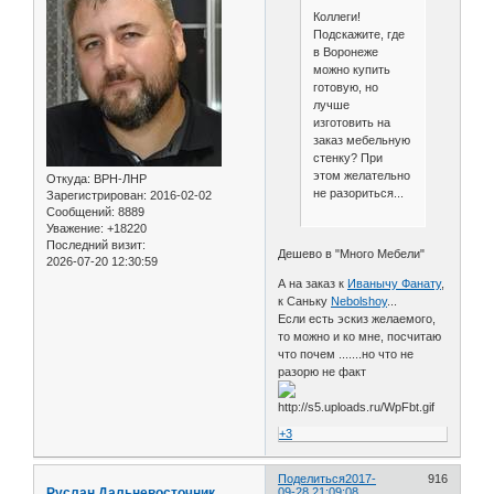
Коллеги!
Подскажите, где
в Воронеже
можно купить
готовую, но
лучше
изготовить на
заказ мебельную
стенку? При
этом желательно
Откуда:
ВРН-ЛНР
не разориться...
Зарегистрирован
: 2016-02-02
Сообщений:
8889
Уважение:
+18220
Последний визит:
Дешево в "Много Мебели"
2026-07-20 12:30:59
А на заказ к
Иванычу Фанату
,
к Саньку
Nebolshoy
...
Если есть эскиз желаемого,
то можно и ко мне, посчитаю
что почем .......но что не
разорю не факт
+3
Поделиться
2017-
916
Руслан Дальневосточник
09-28 21:09:08