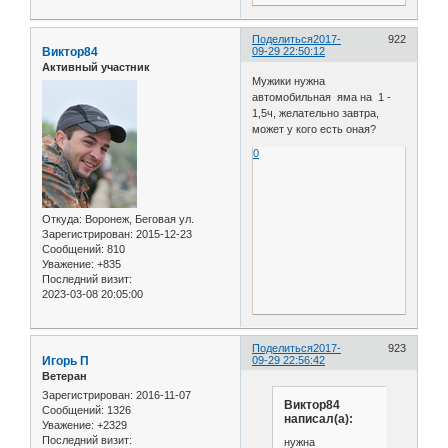
Поделиться
2017-
922
Виктор84
09-29 22:50:12
Активный участник
Мужики нужна
автомобильная яма на 1 -
1,5ч, желательно завтра,
может у кого есть оная?
0
Откуда:
Воронеж, Беговая ул.
Зарегистрирован
: 2015-12-23
Сообщений:
810
Уважение:
+835
Последний визит:
2023-03-08 20:05:00
Поделиться
2017-
923
Игорь П
09-29 22:56:42
Ветеран
Зарегистрирован
: 2016-11-07
Виктор84
Сообщений:
1326
написал(а):
Уважение:
+2329
Последний визит:
нужна