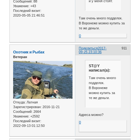
и у меня стоят.
Сообщений:
88
Уважение:
+43
Последний визит:
2020-05-05 21:46:51
Там очень много подделок.
В Воронеже можно купить за
те же деньги.
0
Поделиться
2017-
911
Охотник и Рыбак
09-25 23:10:36
Ветеран
ST@Y
написал(а):
Там очень много
подделок.
В Воронеже
можно купить за
те же деньги.
Откуда:
Латная
Зарегистрирован
: 2016-11-21
Сообщений:
2664
Адреса можно?
Уважение:
+2592
Последний визит:
0
2022-09-13 01:12:50