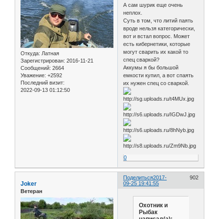
А сам шурик еще очень
неплох.
Суть в том, что литий паять
вроде нельзя категорически,
вот и встал вопрос. Может
есть кибернетики, которые
могут сварить их какой то
Откуда:
Латная
спец сваркой?
Зарегистрирован
: 2016-11-21
Аккумы я бы большой
Сообщений:
2664
Уважение:
+2592
емкости купил, а вот спаять
Последний визит:
их нужен спец со сваркой.
2022-09-13 01:12:50
0
Поделиться
2017-
902
Joker
09-25 19:41:55
Ветеран
Охотник и
Рыбак