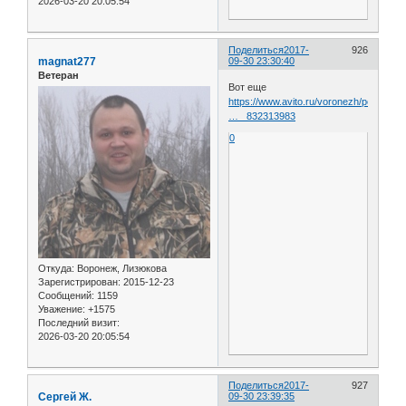
2026-03-20 20:05:54
Поделиться
2017-
926
magnat277
09-30 23:30:40
Ветеран
Вот еще
https://www.avito.ru/voronezh/posuda_i
… _832313983
0
Откуда:
Воронеж, Лизюкова
Зарегистрирован
: 2015-12-23
Сообщений:
1159
Уважение:
+1575
Последний визит:
2026-03-20 20:05:54
Поделиться
2017-
927
Сергей Ж.
09-30 23:39:35