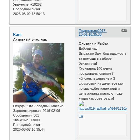
Уважение:
+19267
Последний визит:
2026-08-02 18:50:13
Поделиться
2017-
930
Kant
10-01 18:35:33
Активный участник
Охотник и Рыбак
Добрый час!
Выражаю Вам благодарность
за помощь в выборе
бензопилы!
Хускварна 140 очень
порадовала, спилил 7
яблонек в деревне и 3
фруктовых на даче, все как
по маслу,без нареканий и
цепь живая,запасную тоже
купил как советовали!
Откуда:
Юго-Западный Массив
Зарегистрирован
: 2016-02-06
Сообщений:
501
+4
Уважение:
+3000
Последний визит:
2026-08-07 16:35:44