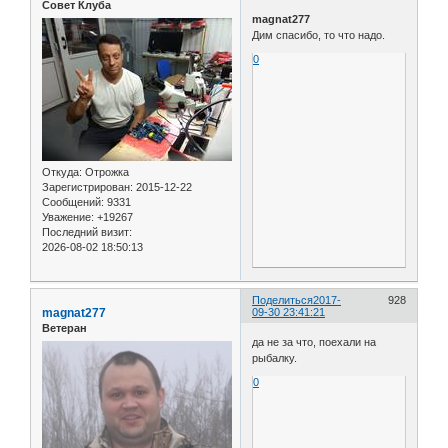
Совет Клуба
magnat277
Дим спасибо, то что надо.
0
Откуда:
Отрожка
Зарегистрирован
: 2015-12-22
Сообщений:
9331
Уважение:
+19267
Последний визит:
2026-08-02 18:50:13
Поделиться
2017-
928
magnat277
09-30 23:41:21
Ветеран
да не за что, поехали на
рыбалку.
0