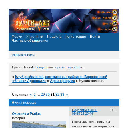
Форум
Участники
Правила
Регистрация
Войти
Частные объявления
Активные темы
Привет, Гость!
Войдите
или
зарегистрируйтесь
.
»
Клуб рыболовов, охотников и грибников Воронежской
области Адреналин
»
Архив форума
»
Нужна помощь
Страница:
«
1
…
29
30
31
32
33
»
Нужна помощь
Поделиться
2017-
901
Охотник и Рыбак
09-25 19:26:44
Ветеран
Приказали долго жить оба
аккума на шуруповерте Бош.