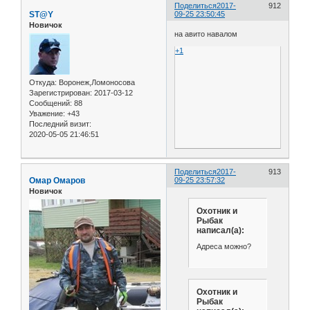
Поделиться
2017-
912
ST@Y
09-25 23:50:45
Новичок
на авито навалом
+1
Откуда:
Воронеж,Ломоносова
Зарегистрирован
: 2017-03-12
Сообщений:
88
Уважение:
+43
Последний визит:
2020-05-05 21:46:51
Поделиться
2017-
913
Омар Омаров
09-25 23:57:32
Новичок
Охотник и
Рыбак
написал(а):
Адреса можно?
Охотник и
Рыбак