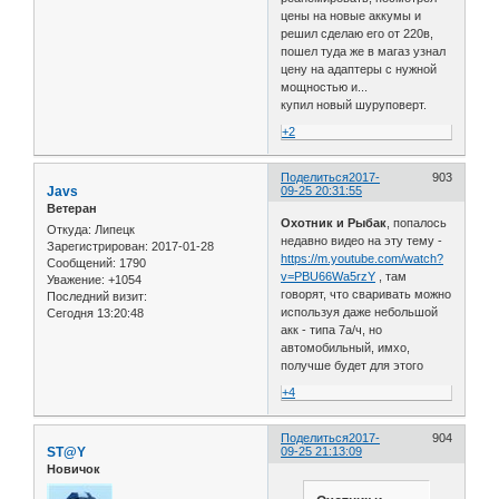
цены на новые аккумы и
решил сделаю его от 220в,
пошел туда же в магаз узнал
цену на адаптеры с нужной
мощностью и...
купил новый шуруповерт.
+2
Поделиться
2017-
903
Javs
09-25 20:31:55
Ветеран
Охотник и Рыбак
, попалось
Откуда:
Липецк
недавно видео на эту тему -
Зарегистрирован
: 2017-01-28
https://m.youtube.com/watch?
Сообщений:
1790
v=PBU66Wa5rzY
, там
Уважение:
+1054
говорят, что сваривать можно
Последний визит:
используя даже небольшой
Сегодня 13:20:48
акк - типа 7а/ч, но
автомобильный, имхо,
получше будет для этого
+4
Поделиться
2017-
904
ST@Y
09-25 21:13:09
Новичок