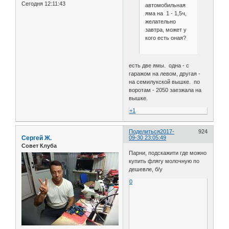
Сегодня 12:11:43
автомобильная
яма на 1 - 1,5ч,
желательно
завтра, может у
кого есть оная?
есть две ямы. одна - с
гаражом на левом, другая -
на семилукской вышке. по
воротам - 2050 заезжала на
вышке.
+1
Поделиться
2017-
924
Сергей Ж.
09-30 23:05:49
Совет Клуба
Парни, подскажити где можно
купить флягу молочную по
дешевле, б/у
0