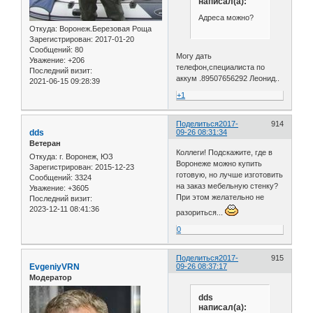
написал(а):
Адреса можно?
Откуда:
Воронеж.Березовая Роща
Зарегистрирован
: 2017-01-20
Сообщений:
80
Могу дать
Уважение:
+206
телефон,специалиста по
Последний визит:
аккум .89507656292 Леонид..
2021-06-15 09:28:39
+1
Поделиться
2017-
914
dds
09-26 08:31:34
Ветеран
Коллеги! Подскажите, где в
Откуда:
г. Воронеж, ЮЗ
Воронеже можно купить
Зарегистрирован
: 2015-12-23
готовую, но лучше изготовить
Сообщений:
3324
на заказ мебельную стенку?
Уважение:
+3605
При этом желательно не
Последний визит:
2023-12-11 08:41:36
разориться...
0
Поделиться
2017-
915
EvgeniyVRN
09-26 08:37:17
Модератор
dds
написал(а):