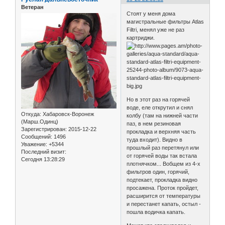
Ветеран
Стоят у меня дома
магистральные фильтры Atlas
Filtri, менял уже не раз
картриджи.
Но в этот раз на горячей
воде, еле открутил и снял
Откуда:
Хабаровск-Воронеж
колбу (там на нижней части
(Марш.Одинц)
паз, в нем резиновая
Зарегистрирован
: 2015-12-22
прокладка и верхняя часть
Сообщений:
1496
туда входит). Видно в
Уважение:
+5344
прошлый раз перетянул или
Последний визит:
от горячей воды так встала
Сегодня 13:28:29
плотнячком... Вобщем из 4-х
фильтров один, горячий,
подтекает, прокладка видно
просажена. Проток пройдет,
расширится от температуры
и перестанет капать, остыл -
пошла водичка капать.