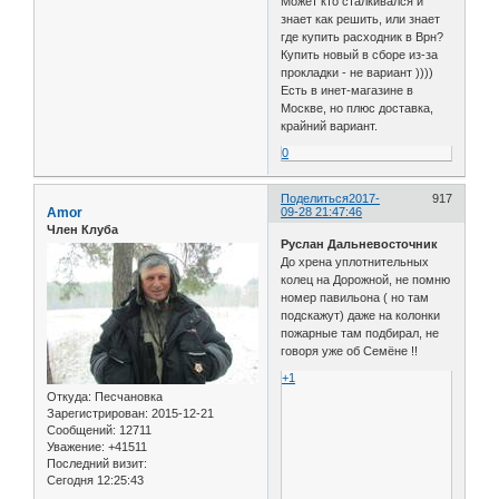
Может кто сталкивался и
знает как решить, или знает
где купить расходник в Врн?
Купить новый в сборе из-за
прокладки - не вариант ))))
Есть в инет-магазине в
Москве, но плюс доставка,
крайний вариант.
0
Поделиться
2017-
917
Amor
09-28 21:47:46
Член Клуба
Руслан Дальневосточник
До хрена уплотнительных
колец на Дорожной, не помню
номер павильона ( но там
подскажут) даже на колонки
пожарные там подбирал, не
говоря уже об Семёне !!
+1
Откуда:
Песчановка
Зарегистрирован
: 2015-12-21
Сообщений:
12711
Уважение:
+41511
Последний визит:
Сегодня 12:25:43