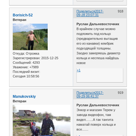
Поделиться
2017-
918
Borisich-52
09-28 23:07:31
Ветеран
Руслан Дальневосточник
В крайнем случае можно
подложить под кольцо
(предварительно вытащив
его из канавки) кембрик
подходящей толщины.
Заодно замеряешь диаметр
Откуда:
Отрожка
Зарегистрирован
: 2015-12-25
кольца и неспеша найдёшь
Сообщений:
4293
новое
Уважение:
+7989
+1
Последний визит:
Сегодня 10:58:56
Поделиться
2017-
919
Manukovskiy
09-29 06:41:37
Ветеран
Руслан Дальневосточник
Энкор и магазин Терем у
завода видеофон, там
видел........А так тангита
наматай поверх кольца и
все.......