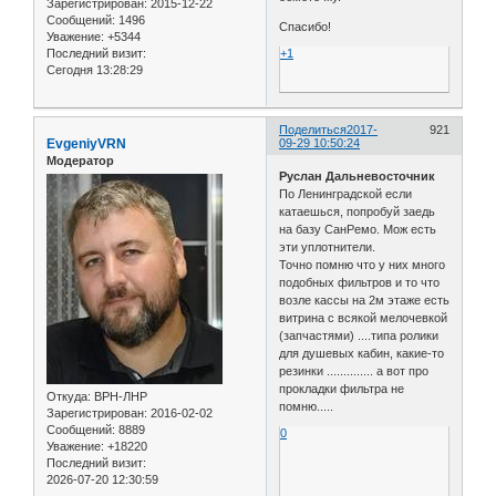
Зарегистрирован
: 2015-12-22
Сообщений:
1496
Спасибо!
Уважение:
+5344
Последний визит:
+1
Сегодня 13:28:29
Поделиться
2017-
921
EvgeniyVRN
09-29 10:50:24
Модератор
Руслан Дальневосточник
По Ленинградской если
катаешься, попробуй заедь
на базу СанРемо. Мож есть
эти уплотнители.
Точно помню что у них много
подобных фильтров и то что
возле кассы на 2м этаже есть
витрина с всякой мелочевкой
(запчастями) ....типа ролики
для душевых кабин, какие-то
резинки .............. а вот про
прокладки фильтра не
Откуда:
ВРН-ЛНР
помню.....
Зарегистрирован
: 2016-02-02
Сообщений:
8889
0
Уважение:
+18220
Последний визит:
2026-07-20 12:30:59