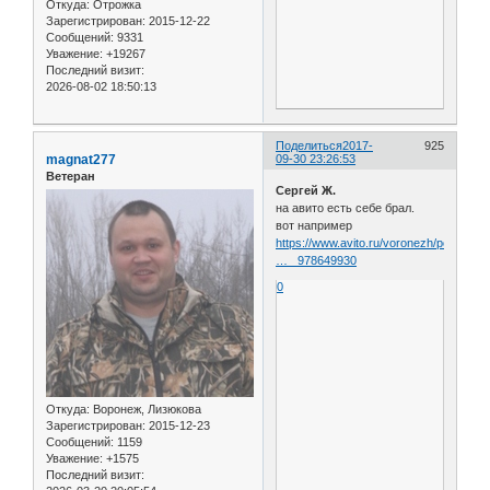
Откуда:
Отрожка
Зарегистрирован
: 2015-12-22
Сообщений:
9331
Уважение:
+19267
Последний визит:
2026-08-02 18:50:13
Поделиться
2017-
925
magnat277
09-30 23:26:53
Ветеран
Сергей Ж.
на авито есть себе брал.
вот например
https://www.avito.ru/voronezh/posuda_i
… _978649930
0
Откуда:
Воронеж, Лизюкова
Зарегистрирован
: 2015-12-23
Сообщений:
1159
Уважение:
+1575
Последний визит: