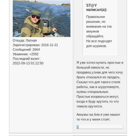
ST@Y
написал(а):
Правильное
решение, но
внимание на ток
аккумов
обращайте.
Откуда:
Латная
Не все подходят
Зарегистрирован
: 2016-11-21
для шуриков.
Сообщений:
2664
Уважение:
+2592
Последний визит:
Я уже хотел купить простые и
2022-09-13 01:12:50
большой емкости, но
продавец узнав для чего хочу
брать отказался их продать.
Сказал что для такого стиля
работы, как в шуруповерте,
нужны специальные.
Простые взорваться могут,
когда я буду крутить то что
тяжело крутится.
Аккумы на Али я уже нашел
те что и у меня стоят.
0