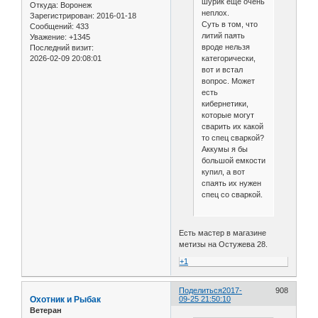
шурик еще очень
Откуда:
Воронеж
неплох.
Зарегистрирован
: 2016-01-18
Суть в том, что
Сообщений:
433
литий паять
Уважение:
+1345
вроде нельзя
Последний визит:
категорически,
2026-02-09 20:08:01
вот и встал
вопрос. Может
есть
кибернетики,
которые могут
сварить их какой
то спец сваркой?
Аккумы я бы
большой емкости
купил, а вот
спаять их нужен
спец со сваркой.
Есть мастер в магазине
метизы на Остужева 28.
+1
Поделиться
2017-
908
Охотник и Рыбак
09-25 21:50:10
Ветеран