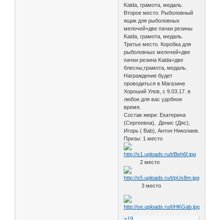
Kaida, грамота, медаль.
Второе место. Рыболовный
ящик для рыболовных
мелочей+две пачки резины
Kaida, грамота, медаль.
Третье место. Коробка для
рыболовных мелочей+две
пачки резина Kaida+две
блесны,грамота, медаль.
Награждение будет
проводиться в Магазине
Хороший Улов, с 9.03.17. в
любое для вас удобное
время.
Состав жюри: Екатерина
(Сергеевна), Денис (Дяс),
Игорь ( Bab), Антон Николаев.
Призы: 1 место
2 место
3 место
+19