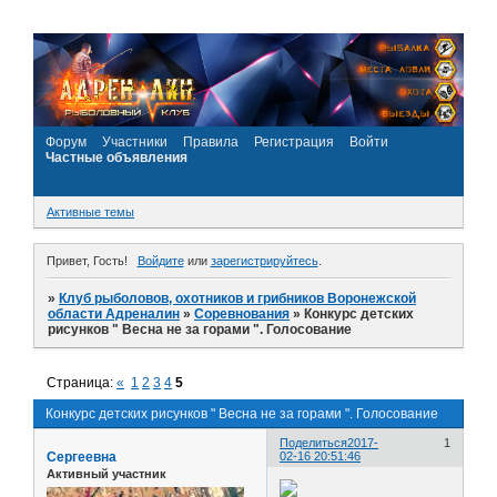
Форум
Участники
Правила
Регистрация
Войти
Частные объявления
Активные темы
Привет, Гость!
Войдите
или
зарегистрируйтесь
.
»
Клуб рыболовов, охотников и грибников Воронежской
области Адреналин
»
Соревнования
»
Конкурс детских
рисунков " Весна не за горами ". Голосование
Страница:
«
1
2
3
4
5
Конкурс детских рисунков " Весна не за горами ". Голосование
Поделиться
2017-
1
Сергеевна
02-16 20:51:46
Активный участник