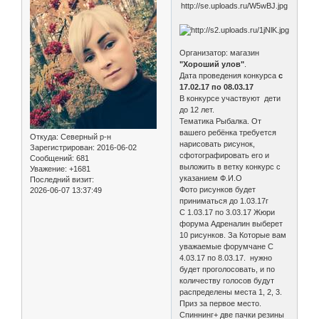
Организатор: магазин
"Хороший улов"
.
Дата проведения конкурса
с
17.02.17 по 08.03.17
В конкурсе участвуют дети
до 12 лет.
Тематика Рыбалка. От
вашего ребёнка требуется
Откуда:
Северный р-н
нарисовать рисунок,
Зарегистрирован
: 2016-06-02
сфотографировать его и
Сообщений:
681
выложить в ветку конкурс с
Уважение:
+1681
указанием Ф.И.О
Последний визит:
Фото рисунков будет
2026-06-07 13:37:49
приниматься до 1.03.17г
С 1.03.17 по 3.03.17 Жюри
форума Адреналин выберет
10 рисунков. За Которые вам
уважаемые форумчане С
4.03.17 по 8.03.17. нужно
будет проголосовать, и по
количеству голосов будут
распределены места 1, 2, 3.
Приз за первое место.
Спиннинг+ две пачки резины