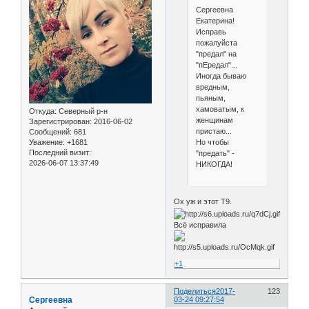
Сергеевна
Екатерина!
Исправь
пожалуйста
"предал" на
"пЕредал"...
Иногда бываю
вредным,
пьяным,
хамоватым, к
Откуда:
Северный р-н
женщинам
Зарегистрирован
: 2016-06-02
пристаю...
Сообщений:
681
Но чтобы
Уважение:
+1681
Последний визит:
"предать" -
2026-06-07 13:37:49
НИКОГДА!
Ох уж и этот Т9.
Всё исправила
+1
Поделиться
2017-
123
Сергеевна
03-24 09:27:54