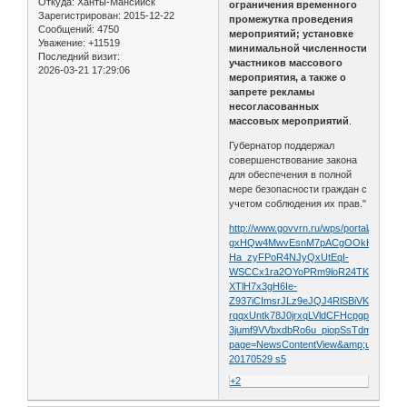
Откуда:
Ханты-Мансийск
ограничения временного
Зарегистрирован
: 2015-12-22
промежутка проведения
Сообщений:
4750
мероприятий; установке
Уважение:
+11519
минимальной численности
Последний визит:
участников массового
2026-03-21 17:29:06
мероприятия, а также о
запрете рекламы
несогласованных
массовых мероприятий
.
Губернатор поддержал
совершенствование закона
для обеспечения в полной
мере безопасности граждан с
учетом соблюдения их прав."
http://www.govvrn.ru/wps/portal/!u
gxHQw4MwvEsnM7pACgOOkHcCeDG
Ha_zyFPoR4NJyQxUtEqI-
WSCCx1ra2OYoPRm9loR24TKOyfSnN
XTlH7x3gH6Ie-
Z937iCImsrJLz9eJQJ4RlSBiVKqOMtzf
rqqxUntk78J0jrxqLVldCFHcpgpuYY4Lm
3jumf9VVbxdbRo6u_piopSsTdmwfPgFyi
page=NewsContentView&amp;urile=wcm:p
20170529 s5
+2