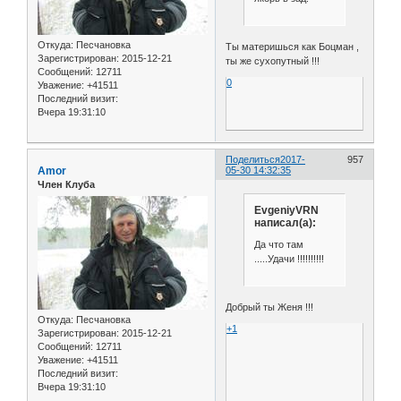
Откуда:
Песчановка
Ты материшься как Боцман ,
Зарегистрирован
: 2015-12-21
ты же сухопутный !!!
Сообщений:
12711
0
Уважение:
+41511
Последний визит:
Вчера 19:31:10
Поделиться
2017-
957
Amor
05-30 14:32:35
Член Клуба
EvgeniyVRN
написал(а):
Да что там
.....Удачи !!!!!!!!!!
Добрый ты Женя !!!
Откуда:
Песчановка
+1
Зарегистрирован
: 2015-12-21
Сообщений:
12711
Уважение:
+41511
Последний визит:
Вчера 19:31:10