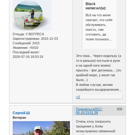
Black
написал(а):
Всё на что меня
хватает, это себя
обслуживать,
поесть, там
Откуда:
У ВОГРЕСА
сготовить, да
Зарегистрирован
: 2015-12-23
телек потыкать...
Сообщений:
2415
Уважение:
+5410
Последний визит:
Это пока... Через недельку (а
2026-07-16 18:03:19
то и раньше) костыли в руки
и на одной ноге можно
прыгать - фиг догонишь... (по
крайней мере, у меня так
было...)
В любом случае, желаю
скорейшего выздоровления...
+3
Поделиться
2017-
935
Сергей Ш
05-29 23:51:39
Ветеран
Очень хочу попросить
прощения у Аллы
незаслуженно обиженной