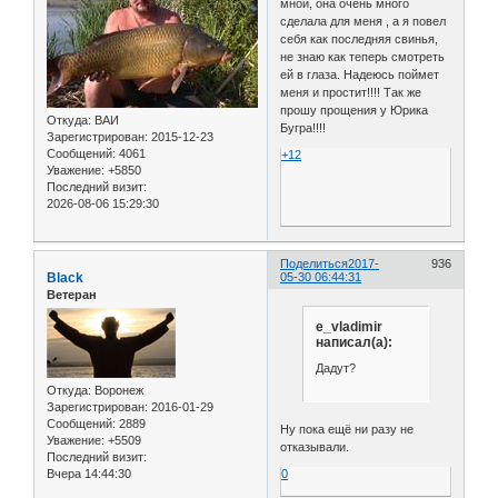
мной, она очень много
сделала для меня , а я повел
себя как последняя свинья,
не знаю как теперь смотреть
ей в глаза. Надеюсь поймет
меня и простит!!!! Так же
прошу прощения у Юрика
Откуда:
ВАИ
Бугра!!!!
Зарегистрирован
: 2015-12-23
Сообщений:
4061
+12
Уважение:
+5850
Последний визит:
2026-08-06 15:29:30
Поделиться
2017-
936
Black
05-30 06:44:31
Ветеран
e_vladimir
написал(а):
Дадут?
Откуда:
Воронеж
Зарегистрирован
: 2016-01-29
Сообщений:
2889
Ну пока ещё ни разу не
Уважение:
+5509
отказывали.
Последний визит:
0
Вчера 14:44:30