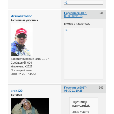
+1
Поделиться
2017-
941
Ихтиопатолог
05-30 08:11:15
Активный участник
Мумие в таблетках.
+1
Зарегистрирован
: 2016-01-27
Сообщений:
604
Уважение:
+2827
Последний визит:
2018-02-25 07:45:51
Поделиться
2017-
942
arck120
05-30 11:10:25
Ветеран
Т@тьян@
написал(а):
Эрик, уши то