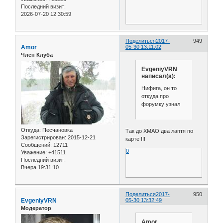
Последний визит:
2026-07-20 12:30:59
Поделиться
2017-
949
Amor
05-30 13:11:02
Член Клуба
EvgeniyVRN
написал(а):
Нифига, он то
откуда про
форумку узнал
Откуда:
Песчановка
Так до ХМАО два лаптя по
Зарегистрирован
: 2015-12-21
карте !!!
Сообщений:
12711
0
Уважение:
+41511
Последний визит:
Вчера 19:31:10
Поделиться
2017-
950
EvgeniyVRN
05-30 13:32:49
Модератор
Amor