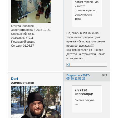
потом горели? Да
и место
отвечающее за
усидчивость
тоже
Откуда:
Воронеж
Зарегистрирован
: 2015-12-21
Не, ожоги были конечно -
Сообщений:
6841
хорошо пострадала рука
Уважение:
+7211
правая - было круто в школе
Последний визит:
Сегодня 01:06:57
не делал домашку)))
Как жив остался хз - но все
детство на стройках)) - было
и похуже чо...
+3
Поделиться
2017-
943
Deni
05-30 11:58:28
Администратор
arck120
написал(а):
было и похуже
чо...