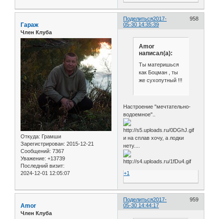
Поделиться
2017-
958
Гараж
05-30 14:35:39
Член Клуба
Amor
написал(а):
Ты материшься
как Боцман , ты
же сухопутный !!!
Настроение "мечтательно-
водоемное"..
Откуда:
Грамши
и на сплав хочу, а лодки
Зарегистрирован
: 2015-12-21
нету....
Сообщений:
7367
Уважение:
+13739
Последний визит:
2024-12-01 12:05:07
+1
Поделиться
2017-
959
Amor
05-30 14:44:17
Член Клуба