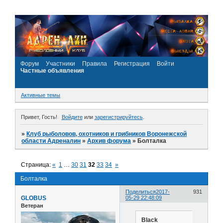
Форум
Участники
Правила
Регистрация
Войти
Частные объявления
Активные темы
Привет, Гость!
Войдите
или
зарегистрируйтесь
.
»
Клуб рыболовов, охотников и грибников Воронежской
области Адреналин
»
Архив форума
»
Болталка
Страница:
«
1
…
30
31
32
33
34
»
Болталка
Поделиться
2017-
931
GLOBUS
05-29 22:48:09
Ветеран
Black