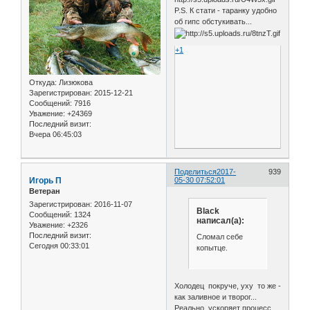
P.S. К стати - таранку удобно
об гипс обстукивать...
+1
Откуда:
Лизюкова
Зарегистрирован
: 2015-12-21
Сообщений:
7916
Уважение:
+24369
Последний визит:
Вчера 06:45:03
Поделиться
2017-
939
Игорь П
05-30 07:52:01
Ветеран
Зарегистрирован
: 2016-11-07
Black
Сообщений:
1324
написал(а):
Уважение:
+2326
Последний визит:
Сломал себе
Сегодня 00:33:01
копытце.
Холодец покруче, уху то же -
как заливное и творог...
Реально ускоряет процесс