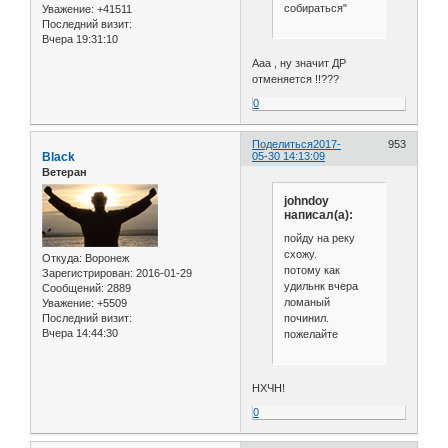
собираться"
Уважение:
+41511
Последний визит:
Вчера 19:31:10
Ааа , ну значит ДР
отменяется !!???
0
Поделиться
2017-
953
Black
05-30 14:13:09
Ветеран
johndoy
написал(а):
пойду на реку
схожу.
Откуда:
Воронеж
потому как
Зарегистрирован
: 2016-01-29
удильнк вчера
Сообщений:
2889
ломаный
Уважение:
+5509
починил.
Последний визит:
Вчера 14:44:30
пожелайте
НХЧН!
0