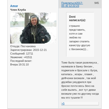
Поделиться
2017-
945
Amor
05-30 12:22:23
Член Клуба
Deni
написал(а):
страшно
представить,
хотя и сам
люблю по
запарке спалить
канистру-другую
Откуда:
Песчановка
с бензином)))...
Зарегистрирован
: 2015-12-21
Сообщений:
12711
Уважение:
+41511
Последний визит:
Тоже была такая развлекуха ,
Вчера 19:31:10
наливали в банку бензин ,
поджигали и бросали с бугра,
катилась , искры , пламя ,
деФчонки визжали , так мой
дружбан умудрился при
броске почти весь бенз на
себя вылить , вот тут девки
визжали уже по другому когда
мы его тушили !!!
+5