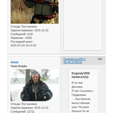
Откуда:
Песчановка
Зарегистрирован
: 2015-12-22
Сообщений:
1130
Уважение:
+3402
Последний визит:
2025-07-04 19:13:20
Поделиться
2017-
952
Amor
05-30 13:58:16
Член Клуба
EvgeniyVRN
написал(а):
Я не про
Дэнчика.
Я про Сысоева с
Гордеевым
.....быстренько
выпустившим
Откуда:
Песчановка
указ "На реке
Зарегистрирован
: 2015-12-21
больше 3х не
Сообщений:
12711