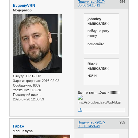
Поделиться
2017-
954
EvgeniyVRN
05-30 14:15:12
Модератор
johndoy
написал(а):
пойду на реку
схожу.
пожелайте
Black
написал(а):
НХЧН!
Откуда:
ВРН-ЛНР
Зарегистрирован
: 2016-02-02
Сообщений:
8889
Уважение:
+18220
Да что там .....Удачи !!!!!!!!!!
Последний визит:
2026-07-20 12:30:59
+3
Поделиться
2017-
955
Гараж
05-30 14:24:49
Член Клуба