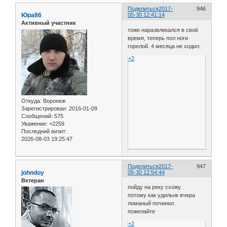
Поделиться
2017-
946
Юра86
05-30 12:41:14
Активный участник
тоже наразвлекался в своё
время, теперь пол ноги
горелой. 4 месяца не ходил.
+2
Откуда:
Воронеж
Зарегистрирован
: 2016-01-09
Сообщений:
575
Уважение:
+2259
Последний визит:
2026-08-03 19:25:47
Поделиться
2017-
947
johndoy
05-30 12:54:44
Ветеран
пойду на реку схожу.
потому как удильнк вчера
ломаный починил.
пожелайте
+2