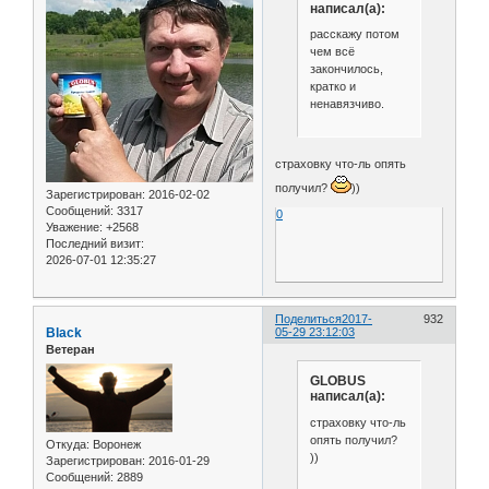
написал(а):
расскажу потом
чем всё
закончилось,
кратко и
ненавязчиво.
страховку что-ль опять
получил?
))
Зарегистрирован
: 2016-02-02
Сообщений:
3317
0
Уважение:
+2568
Последний визит:
2026-07-01 12:35:27
Поделиться
2017-
932
Black
05-29 23:12:03
Ветеран
GLOBUS
написал(а):
страховку что-ль
опять получил?
Откуда:
Воронеж
))
Зарегистрирован
: 2016-01-29
Сообщений:
2889