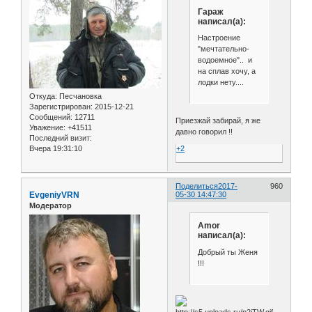
Гараж
написал(а):
Настроение
"мечтательно-
водоемное".. и
на сплав хочу, а
лодки нету....
Откуда:
Песчановка
Зарегистрирован
: 2015-12-21
Сообщений:
12711
Приезжай забирай, я же
Уважение:
+41511
давно говорил !!
Последний визит:
+2
Вчера 19:31:10
Поделиться
2017-
960
EvgeniyVRN
05-30 14:47:30
Модератор
Amor
написал(а):
Добрый ты Женя
!!!