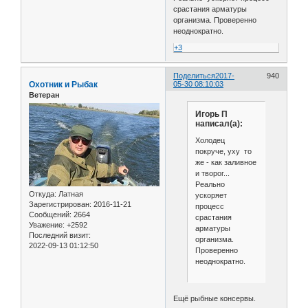
срастания арматуры
организма. Проверенно
неоднократно.
+3
Поделиться
2017-
940
Охотник и Рыбак
05-30 08:10:03
Ветеран
Игорь П
написал(а):
Холодец
покруче, уху то
же - как заливное
и творог...
Реально
Откуда:
Латная
ускоряет
Зарегистрирован
: 2016-11-21
процесс
Сообщений:
2664
срастания
Уважение:
+2592
арматуры
Последний визит:
организма.
2022-09-13 01:12:50
Проверенно
неоднократно.
Ещё рыбные консервы.