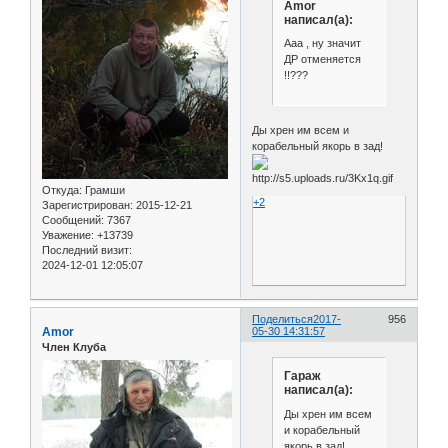
Amor
написал(а):
Ааа , ну значит
ДР отменяется
!!???
Ды хрен им всем и
корабельный якорь в зад!
Откуда:
Грамши
+2
Зарегистрирован
: 2015-12-21
Сообщений:
7367
Уважение:
+13739
Последний визит:
2024-12-01 12:05:07
Поделиться
2017-
956
Amor
05-30 14:31:57
Член Клуба
Гараж
написал(а):
Ды хрен им всем
и корабельный
якорь в зад!