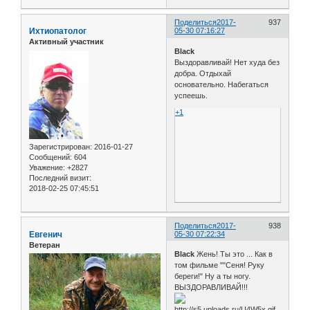
Поделиться
2017-
937
Ихтиопатолог
05-30 07:16:27
Активный участник
Black
Выздоравливай! Нет худа без
добра. Отдыхай
основательно. Набегаться
успеешь.
+1
Зарегистрирован
: 2016-01-27
Сообщений:
604
Уважение:
+2827
Последний визит:
2018-02-25 07:45:51
Поделиться
2017-
938
Евгенич
05-30 07:22:34
Ветеран
Black
Жень! Ты это ... Как в
том фильме ""Сеня! Руку
береги!" Ну а ты ногу.
ВЫЗДОРАВЛИВАЙ!!!