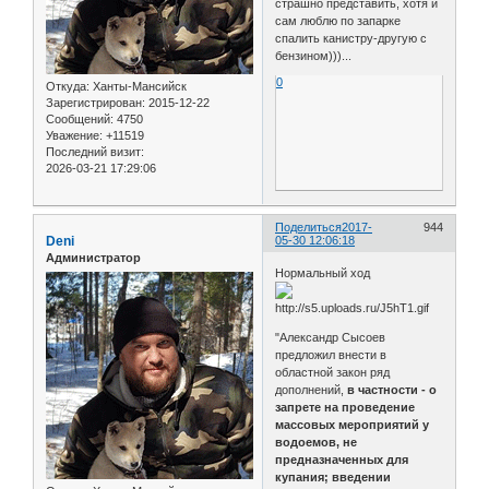
страшно представить, хотя и
сам люблю по запарке
спалить канистру-другую с
бензином)))...
0
Откуда:
Ханты-Мансийск
Зарегистрирован
: 2015-12-22
Сообщений:
4750
Уважение:
+11519
Последний визит:
2026-03-21 17:29:06
Поделиться
2017-
944
Deni
05-30 12:06:18
Администратор
Нормальный ход
"Александр Сысоев
предложил внести в
областной закон ряд
дополнений,
в частности - о
запрете на проведение
массовых мероприятий у
водоемов, не
предназначенных для
купания; введении