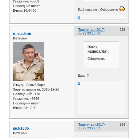
Уважение:
+5509
Последний визит:
Ещё пока нет. Оформляю
Вчера 14:44:30
0
Поделиться
2017-
933
e_vladimir
05-29 23:13:58
Ветеран
Black
написал(а):
Оформляю
Дадут?
0
Откуда:
Левый берег
Зарегистрирован
: 2015-12-28
Сообщений:
1170
Уважение:
+3666
Последний визит:
Вчера 23:17:00
Поделиться
2017-
934
nick1605
05-29 23:27:53
Ветеран