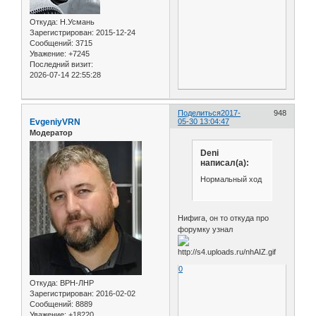
Откуда:
Н.Усмань
Зарегистрирован
: 2015-12-24
Сообщений:
3715
Уважение:
+7245
Последний визит:
2026-07-14 22:55:28
Поделиться
2017-
948
EvgeniyVRN
05-30 13:04:47
Модератор
Deni
написал(а):
Нормальный ход
Нифига, он то откуда про
форумку узнал
0
Откуда:
ВРН-ЛНР
Зарегистрирован
: 2016-02-02
Сообщений:
8889
Уважение:
+18220