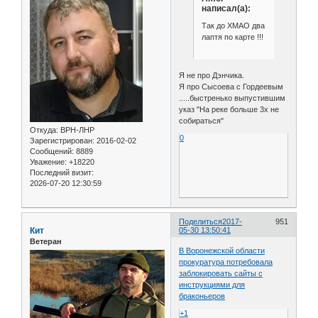
написал(а):
Так до ХМАО два
лаптя по карте !!!
Я не про Дэнчика.
Я про Сысоева с Гордеевым
.....быстренько выпустившим
указ "На реке больше 3х не
собираться"
Откуда:
ВРН-ЛНР
0
Зарегистрирован
: 2016-02-02
Сообщений:
8889
Уважение:
+18220
Последний визит:
2026-07-20 12:30:59
Поделиться
2017-
951
Кит
05-30 13:50:41
Ветеран
В Воронежской области
прокуратура потребовала
заблокировать сайты с
инструкциями для
браконьеров
+1