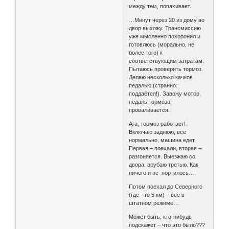
между тем, попахивает.
…Минут через 20 из дому во
двор выхожу. Трансмиссию
уже мысленно похоронил и
готовлюсь (морально, не
более того) к
соответствующим затратам.
Пытаюсь проверить тормоз.
Делаю несколько качков
педалью (странно:
поддаётся!). Завожу мотор,
педаль тормоза
проваливается.
Ага, тормоз работает!
Включаю заднюю, все
нормально, машина едет.
Первая – поехали, вторая –
разгоняется. Выезжаю со
двора, врубаю третью. Как
ничего и не портилось…
Потом поехал до Северного
(где - то 5 км) – всё в
штатном режиме…
Может быть, кто-нибудь
подскажет – что это было???