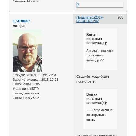
Сегодня 16:49:06
0
Поделиться
2017-
955
1,5ВЛ80С
08-24 14:37:02
Ветеран
Вован
вованыч
написал(а):
А может главный
тормозной
цилиндр ??
Откуда:
51°40′с.ш.,39°12'в.д.
Спасибо! Надо будет
Зарегистрирован
: 2015-12-23
посмотреть.
Сообщений:
2385
Уважение:
+5379
Последний визит:
Вован
Сегодня 00:25:08
вованыч
написал(а):
......Тогда должно
повториться
опять