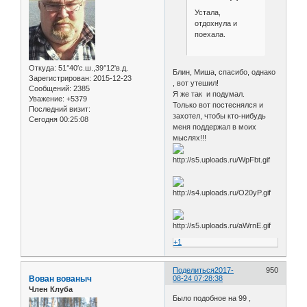
Устала,
отдохнула и
поехала.
Откуда:
51°40′с.ш.,39°12'в.д.
Блин, Миша, спасибо, однако
Зарегистрирован
: 2015-12-23
, вот утешил!
Сообщений:
2385
Я же так и подумал.
Уважение:
+5379
Только вот постеснялся и
Последний визит:
захотел, чтобы кто-нибудь
Сегодня 00:25:08
меня поддержал в моих
мыслях!!!
+1
Поделиться
2017-
950
Вован вованыч
08-24 07:28:38
Член Клуба
Было подобное на 99 ,