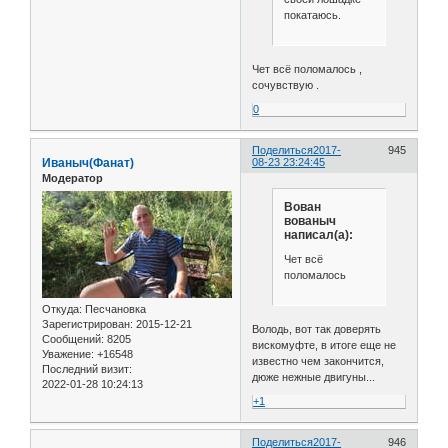
покатаюсь.
Чет всё поломалось ,
сочувствую .
0
Поделиться
2017-
945
Иваныч(Фанат)
08-23 23:24:45
Модератор
Вован
вованыч
написал(а):
Чет всё
поломалось
Откуда:
Песчановка
Зарегистрирован
: 2015-12-21
Володь, вот так доверять
Сообщений:
8205
вискомуфте, в итоге еще не
Уважение:
+16548
известно чем закончится,
Последний визит:
дюже нежные двигуны...
2022-01-28 10:24:13
+1
Поделиться
2017-
946