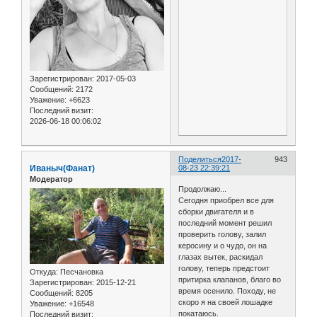
Зарегистрирован
: 2017-05-03
Сообщений:
2172
Уважение:
+6623
Последний визит:
2026-06-18 00:06:02
Поделиться
2017-
943
Иваныч(Фанат)
08-23 22:39:21
Модератор
Продолжаю...
Сегодня приобрел все для
сборки двигателя и в
последний момент решил
проверить голову, залил
керосину и о чудо, он на
глазах вытек, раскидал
голову, теперь предстоит
Откуда:
Песчановка
притирка клапанов, благо во
Зарегистрирован
: 2015-12-21
время осенило. Походу, не
Сообщений:
8205
скоро я на своей лошадке
Уважение:
+16548
покатаюсь.
Последний визит: