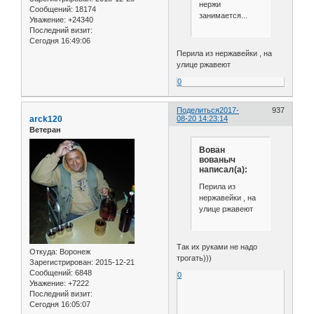
нержи
Сообщений:
18174
занимается...
Уважение:
+24340
Последний визит:
Сегодня 16:49:06
Перила из нержавейки , на
улице ржавеют
0
Поделиться
2017-
937
arck120
08-20 14:23:14
Ветеран
Вован
вованыч
написал(а):
Перила из
нержавейки , на
улице ржавеют
Так их руками не надо
Откуда:
Воронеж
трогать)))
Зарегистрирован
: 2015-12-21
Сообщений:
6848
0
Уважение:
+7222
Последний визит:
Сегодня 16:05:07