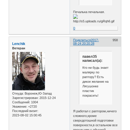
Печалька печальная.
0
Поделиться
2017-
958
Lenchik
08-24 20:20:28
Ветеран
павел35
написал(а):
Кто ни будь знает
малярку по
раптору? Есть
дикое желание на
Лягушонке
пластик
Откуда:
Воронеж,Ю-Запад
покрасить!
Зарегистрирован
: 2015-12-24
Сообщений:
1004
Уважение:
+2720
Последний визит:
Я работал с раптором,ничего
2023-08-02 15:00:45
сложного,кроме
сверхдотошной подготовки
поверхности,в остальном все
проще,чем с обычной