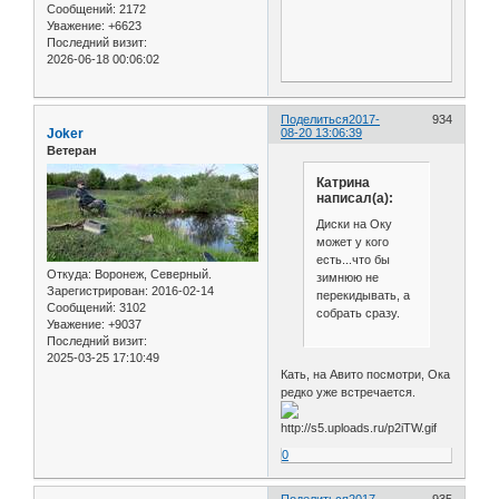
Сообщений:
2172
Уважение:
+6623
Последний визит:
2026-06-18 00:06:02
Поделиться
2017-
934
Joker
08-20 13:06:39
Ветеран
Катрина
написал(а):
Диски на Оку
может у кого
есть...что бы
Откуда:
Воронеж, Северный.
зимнюю не
Зарегистрирован
: 2016-02-14
перекидывать, а
Сообщений:
3102
собрать сразу.
Уважение:
+9037
Последний визит:
2025-03-25 17:10:49
Кать, на Авито посмотри, Ока
редко уже встречается.
0