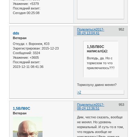
Уважение:
+5379
Последний визит:
Сегодня 00:25:08
Поделиться
2017-
952
dds
08-24 13:04:41
Ветеран
Откуда:
г. Воронеж, ЮЗ
1,5ВЛ80С
Зарегистрирован
: 2015-12-23
написал(а):
Сообщений:
3324
Уважение:
+3605
Володь, да. Но с
Последний визит:
тормозом то что
2023-12-11 08:41:36
приключилось???
Тормозуху давно менял?
+2
Поделиться
2017-
953
1,5ВЛ80С
08-24 13:36:51
Ветеран
Дим, честно сказать, вообще
не менял. Но уровень
нормальный. И суть-то в том,
что педаль
вообще не
нажималась
! Ведь даже на