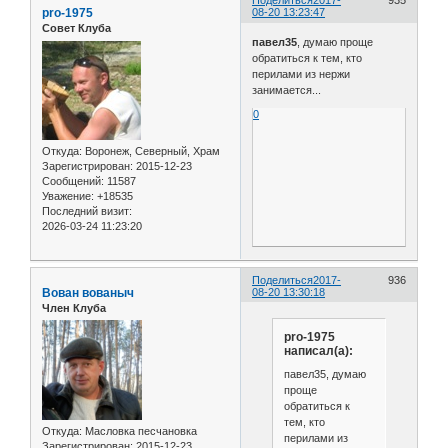
Поделиться
2017-
935
pro-1975
08-20 13:23:47
Совет Клуба
павел35
, думаю проще
обратиться к тем, кто
перилами из нержи
занимается...
0
Откуда:
Воронеж, Северный, Храм
Зарегистрирован
: 2015-12-23
Сообщений:
11587
Уважение:
+18535
Последний визит:
2026-03-24 11:23:20
Поделиться
2017-
936
Вован вованыч
08-20 13:30:18
Член Клуба
pro-1975
написал(а):
павел35, думаю
проще
обратиться к
тем, кто
Откуда:
Масловка песчановка
перилами из
Зарегистрирован
: 2015-12-23