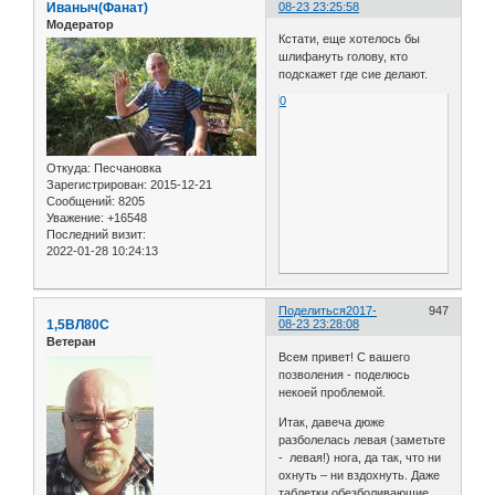
Иваныч(Фанат)
08-23 23:25:58
Модератор
Кстати, еще хотелось бы
шлифануть голову, кто
подскажет где сие делают.
0
Откуда:
Песчановка
Зарегистрирован
: 2015-12-21
Сообщений:
8205
Уважение:
+16548
Последний визит:
2022-01-28 10:24:13
Поделиться
2017-
947
1,5ВЛ80С
08-23 23:28:08
Ветеран
Всем привет! С вашего
позволения - поделюсь
некоей проблемой.
Итак, давеча дюже
разболелась левая (заметьте
- левая!) нога, да так, что ни
охнуть – ни вздохнуть. Даже
таблетки обезболивающие