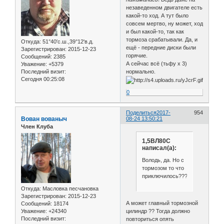
незаведенном двигателе есть
какой-то ход. А тут было
совсем мертво, ну может, ход
и был какой-то, так как
тормоза срабатывали. Да, и
Откуда:
51°40′с.ш.,39°12'в.д.
ещё - передние диски были
Зарегистрирован
: 2015-12-23
горячие.
Сообщений:
2385
А сейчас всё (тьфу х 3)
Уважение:
+5379
Последний визит:
нормально.
Сегодня 00:25:08
0
Поделиться
2017-
954
Вован вованыч
08-24 13:50:21
Член Клуба
1,5ВЛ80С
написал(а):
Володь, да. Но с
тормозом то что
приключилось???
Откуда:
Масловка песчановка
Зарегистрирован
: 2015-12-23
А может главный тормозной
Сообщений:
18174
Уважение:
+24340
цилиндр ?? Тогда должно
Последний визит:
повториться опять