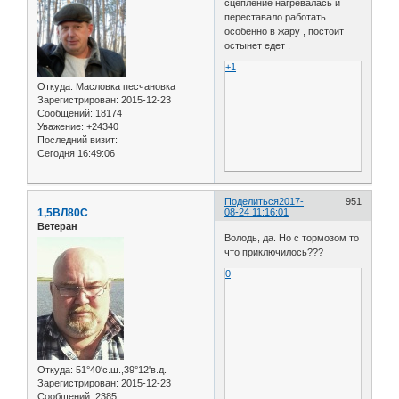
сцепление нагревалась и
переставало работать
особенно в жару , постоит
остынет едет .
+1
Откуда:
Масловка песчановка
Зарегистрирован
: 2015-12-23
Сообщений:
18174
Уважение:
+24340
Последний визит:
Сегодня 16:49:06
Поделиться
2017-
951
1,5ВЛ80С
08-24 11:16:01
Ветеран
Володь, да. Но с тормозом то
что приключилось???
0
Откуда:
51°40′с.ш.,39°12'в.д.
Зарегистрирован
: 2015-12-23
Сообщений:
2385