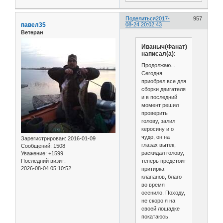
Поделиться
2017-
957
павел35
08-24 20:02:43
Ветеран
Иваныч(Фанат)
написал(а):
Продолжаю...
Сегодня
приобрел все для
сборки двигателя
и в последний
момент решил
проверить
голову, залил
керосину и о
чудо, он на
Зарегистрирован
: 2016-01-09
глазах вытек,
Сообщений:
1508
раскидал голову,
Уважение:
+1599
теперь предстоит
Последний визит:
2026-08-04 05:10:52
притирка
клапанов, благо
во время
осенило. Походу,
не скоро я на
своей лошадке
покатаюсь.