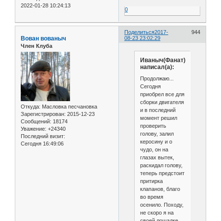
2022-01-28 10:24:13
0
Поделиться
2017-
944
Вован вованыч
08-23 23:02:29
Член Клуба
Иваныч(Фанат)
написал(а):
Продолжаю...
Сегодня
приобрел все для
сборки двигателя
Откуда:
Масловка песчановка
и в последний
Зарегистрирован
: 2015-12-23
момент решил
Сообщений:
18174
проверить
Уважение:
+24340
голову, залил
Последний визит:
керосину и о
Сегодня 16:49:06
чудо, он на
глазах вытек,
раскидал голову,
теперь предстоит
притирка
клапанов, благо
во время
осенило. Походу,
не скоро я на
своей лошадке