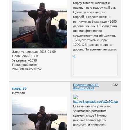
гофру вместе коленом и
сдвинул всю трассу на 8 см.
Сделали всё вместе с
гофрой, + колено нерж. +
вытянули всё как надо - 1600
деревяшечных. С Волги ехал
отгнило флянцевое
соединение - новый флянец,
+ 2 куска трубы с нерж. -
1200. Х.З, для меня это не
дорого. По времени не долго.
Зарегистрирован
: 2016-01-09
Сообщений:
1508
0
Уважение:
+1599
Последний визит:
2026-08-04 05:10:52
Поделиться
2017-
932
павел35
08-20 12:29:24
Ветеран
Есть ли кто или у кого кто
занимается ремонтом
кенгурятников? Нужно
нижнюю планку где то
надыбать и приварить.