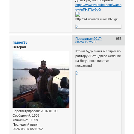
Да нет уж, как говорится:
https://www.youtube.com/watch?
v=AeFH3Tkv9eQ
0
Поделиться
2017-
956
павел35
08-24 19:25:55
Ветеран
Кто ни будь знает малярку по
раптору? Есть дикое желание
на Лягушонке пластик
покрасить!
0
Зарегистрирован
: 2016-01-09
Сообщений:
1508
Уважение:
+1599
Последний визит:
2026-08-04 05:10:52