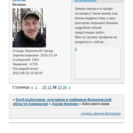
Lenchik
Ветеран
Звякни завтра.я в профи
поговорю,У меня маляр под
боком,недавно Ниву в круг
раптором покрывал.Напиши
подробнее объем
предстоящих работ.
Мне по своему профилю не
продохнуть сейчас...
0
Откуда:
Воронеж,Ю-Запад
Зарегистрирован
: 2015-12-24
Сообщений:
1004
Уважение:
+2720
Последний визит:
2023-08-02 15:00:45
Страница:
«
1
…
30
31
32
33
34
»
»
Клуб рыболовов, охотников и грибников Воронежской
области Адреналин
»
Архив форума
»
Авто-мото кони
создать форум бесплатно