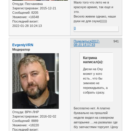
Мало того что лето не в
Откуда:
Песчановка
красную армию, так еще и
Зарегистрирован
: 2015-12-21
это.
Сообщений:
8205
Весело живем однако, наши
Уважение:
+16548
руки не для скуки))))))
Последний визит:
2022-01-28 10:24:13
0
Поделиться
2017-
941
EvgeniyVRN
08-21 14:17:43
Модератор
Катрина
написал(а):
Диски на Оку
может у кого
есть...что бы
зимнюю не
перекидывать, а
собрать сразу.
Бесплатно нет. А платно
Откуда:
ВРН-ЛНР
буквально на прошлой
Зарегистрирован
: 2016-02-02
неделе видел на северном
Сообщений:
8889
авторынке ....на развалах где
Уважение:
+18220
б/у запчастями торгуют. Цену
Последний визит: