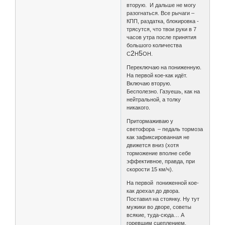
вторую. И дальше не могу
разогнаться. Все рычаги –
КПП, раздатка, блокировка -
трясутся, что твои руки в 7
часов утра после принятия
большого количества
2
5
С
Н
ОН.
Переключаю на пониженную.
На первой кое-как идёт.
Включаю вторую.
Бесполезно. Газуешь, как на
нейтральной, а толку
никакого.
Притормаживаю у
светофора – педаль тормоза
как зафиксированная не
движется вниз (хотя
торможение вполне себе
эффективное, правда, при
скорости 15 км/ч).
На первой пониженной кое-
как доехал до двора.
Поставил на стоянку. Ну тут
мужики во дворе, советы
всякие, туда-сюда… А
горевшим сцеплением,