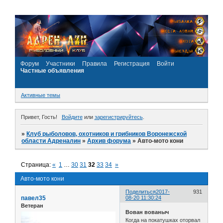
Форум
Участники
Правила
Регистрация
Войти
Частные объявления
Активные темы
Привет, Гость!
Войдите
или
зарегистрируйтесь
.
»
Клуб рыболовов, охотников и грибников Воронежской
области Адреналин
»
Архив форума
»
Авто-мото кони
Страница:
«
1
…
30
31
32
33
34
»
Авто-мото кони
Поделиться
2017-
931
павел35
08-20 11:30:24
Ветеран
Вован вованыч
Когда на покатушках оторвал