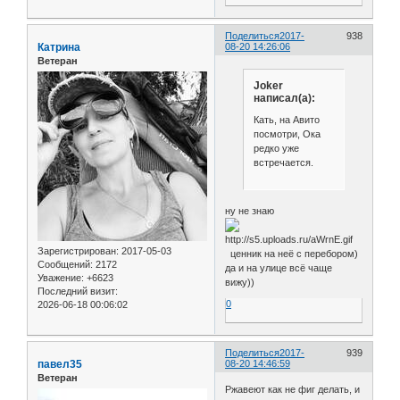
Поделиться
2017-
938
Катрина
08-20 14:26:06
Ветеран
Joker
написал(а):
Кать, на Авито
посмотри, Ока
редко уже
встречается.
ну не знаю
Зарегистрирован
: 2017-05-03
ценник на неё с перебором)
Сообщений:
2172
да и на улице всё чаще
Уважение:
+6623
вижу))
Последний визит:
0
2026-06-18 00:06:02
Поделиться
2017-
939
павел35
08-20 14:46:59
Ветеран
Ржавеют как не фиг делать, и