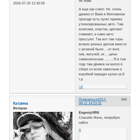
не знаю
2026-07-20 12:30:59
А еще как совет. Не очень
далеко от Ваев в Монтажном
проезде есть пункт приема
утилизированных авто. Там
колесики, пластик, цветмет
снимают, а само авто
прессуют. Так вот там горы
всяких разных дисков вместе
с резиной было ....от волг,
нив, жигулей, ок ....цены
символические...........Я в том
году там движок на матиз в
сборе со всем навесным и
коробкой передач купил за 8
т.р.
+2
Поделиться
2017-
942
Катрина
08-21 14:23:31
Ветеран
EvgeniyVRN
Спасибо Жень, попробую
найти
0