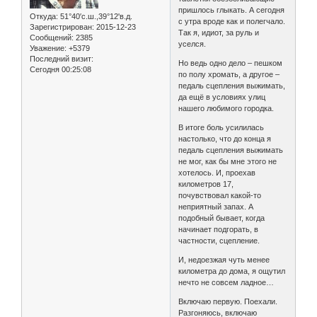
пришлось глыкать. А сегодня
Откуда:
51°40′с.ш.,39°12'в.д.
с утра вроде как и полегчало.
Зарегистрирован
: 2015-12-23
Так я, идиот, за руль и
Сообщений:
2385
уселся.
Уважение:
+5379
Последний визит:
Но ведь одно дело – пешком
Сегодня 00:25:08
по полу хромать, а другое –
педаль сцепления выжимать,
да ещё в условиях улиц
нашего любимого городка.
В итоге боль усилилась
настолько, что до конца я
педаль сцепления выжимать
не мог, как бы мне этого не
хотелось. И, проехав
километров 17,
почувствовал какой-то
неприятный запах. А
подобный бывает, когда
начинает подгорать, в
частности, сцепление.
И, недоезжая чуть менее
километра до дома, я ощутил
нечто не совсем ладное…
Включаю первую. Поехали.
Разгоняюсь, включаю