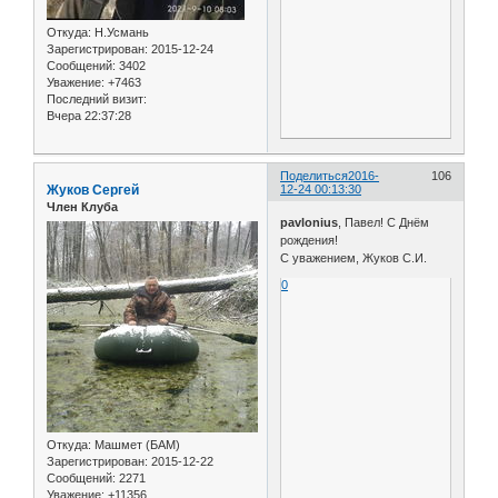
Откуда:
Н.Усмань
Зарегистрирован
: 2015-12-24
Сообщений:
3402
Уважение:
+7463
Последний визит:
Вчера 22:37:28
Поделиться
2016-
106
Жуков Сергей
12-24 00:13:30
Член Клуба
pavlonius
, Павел! С Днём
рождения!
С уважением, Жуков С.И.
0
Откуда:
Машмет (БАМ)
Зарегистрирован
: 2015-12-22
Сообщений:
2271
Уважение:
+11356