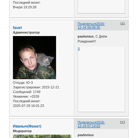
Последний визит:
Вчера 19:29:28
Поделиться
2016-
111
faust
12-24 06:09:35
Администратор
pavlonius
, С Днём
Рождения!!!
0
Откуда:
Ю-З
Зарегистрирован
: 2015-12-21
Сообщений:
1749
Уважение:
+2539
Последний визит:
2025-07-29 16:01:23
Поделиться
2016-
112
Иваныч(Фанат)
12-24 07:14:03
Модератор
pavlonius