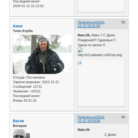
Последний визит:
2026-01-11 22:12:02
Поделиться
2016-
93
Amor
12-22 16:41:59
Член Клуба
Макс36,
Макс !! С Днем
Рождения!!!! Здоровья !!
Удачи по жизни !!!
+1
Откуда:
Песчановка
Зарегистрирован
: 2015-12-21
Сообщений:
12711
Уважение:
+41511
Последний визит:
Вчера 19:31:10
Поделиться
2016-
94
Васёк
12-22 16:53:06
Ветеран
Makc36
С Днём