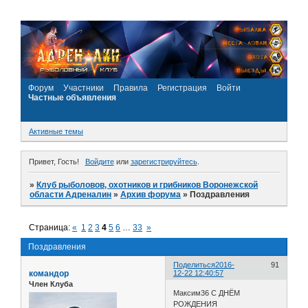
Форум
Участники
Правила
Регистрация
Войти
Частные объявления
Активные темы
Привет, Гость!
Войдите
или
зарегистрируйтесь
.
»
Клуб рыболовов, охотников и грибников Воронежской
области Адреналин
»
Архив форума
»
Поздравления
Страница:
«
1
2
3
4
5
6
…
33
»
Поздравления
Поделиться
2016-
91
командор
12-22 12:40:57
Член Клуба
Максим36 С ДНЁМ
РОЖДЕНИЯ