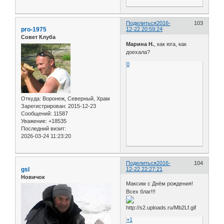
Поделиться
2016-
103
pro-1975
12-22 20:59:24
Совет Клуба
Марина Н.
, как юга, как
доехала?
0
Откуда:
Воронеж, Северный, Храм
Зарегистрирован
: 2015-12-23
Сообщений:
11587
Уважение:
+18535
Последний визит:
2026-03-24 11:23:20
Поделиться
2016-
104
gsl
12-22 22:27:21
Новичок
Максим с Днём рождения!
Всех благ!!!
+1