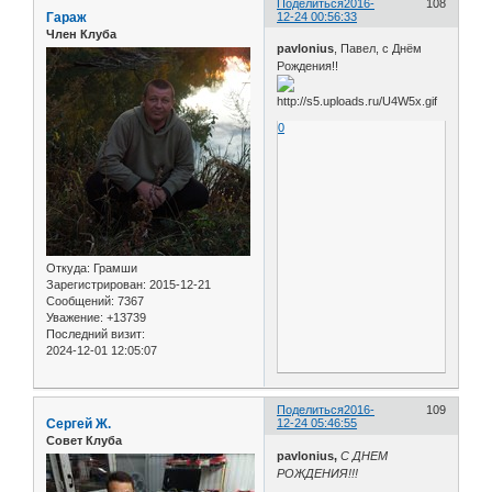
Поделиться
2016-
108
Гараж
12-24 00:56:33
Член Клуба
pavlonius
, Павел, с Днём
Рождения!!
0
Откуда:
Грамши
Зарегистрирован
: 2015-12-21
Сообщений:
7367
Уважение:
+13739
Последний визит:
2024-12-01 12:05:07
Поделиться
2016-
109
Сергей Ж.
12-24 05:46:55
Совет Клуба
pavlonius,
С ДНЕМ
РОЖДЕНИЯ!!!