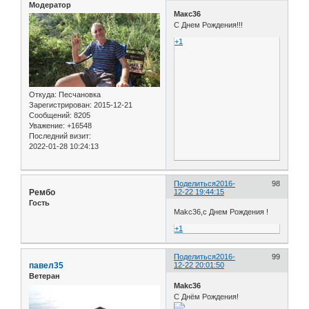
Модератор
Макс36
С Днем Рождения!!!
+1
Откуда:
Песчановка
Зарегистрирован
: 2015-12-21
Сообщений:
8205
Уважение:
+16548
Последний визит:
2022-01-28 10:24:13
Поделиться
2016-
98
Рембо
12-22 19:44:15
Гость
Makc36,с Днем Рождения !
+1
Поделиться
2016-
99
павел35
12-22 20:01:50
Ветеран
Makc36
С Днём Рождения!