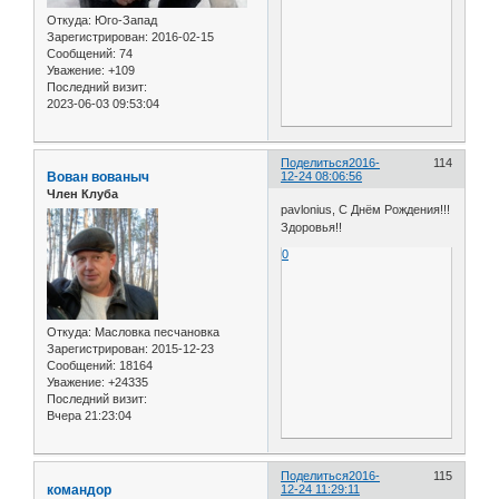
Откуда:
Юго-Запад
Зарегистрирован
: 2016-02-15
Сообщений:
74
Уважение:
+109
Последний визит:
2023-06-03 09:53:04
Поделиться
2016-
114
Вован вованыч
12-24 08:06:56
Член Клуба
pavlonius, С Днём Рождения!!!
Здоровья!!
0
Откуда:
Масловка песчановка
Зарегистрирован
: 2015-12-23
Сообщений:
18164
Уважение:
+24335
Последний визит:
Вчера 21:23:04
Поделиться
2016-
115
командор
12-24 11:29:11