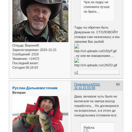
Чую ни лодку ни
спиннинги лучше
не брать...
Тады ты обречен быть
Дежурным по СТОЛОВОЙ!!!
(повара сам назначишь) а мы
завалим Вас рыбой
Откуда:
ВоронеЖ
Зарегистрирован
: 2015-12-21
Сообщений:
2319
, ну или же макаронами.....
Уважение:
+14472
Последний визит:
Сегодня 05:16:53
+2
Поделиться
2016-
60
Руслан Дальневосточник
11-11 21:01:56
Ветеран
Дааа, вечером чуть было не
выписали на завтра выход
поработать... Но договорился
на вскресенье, а в итоге до
понедельника отложили все.
Работа