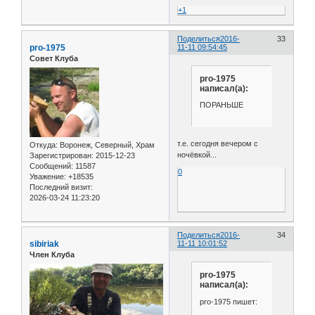
+1
Поделиться
2016-
33
pro-1975
11-11 09:54:45
Совет Клуба
pro-1975
написал(а):
ПОРАНЬШЕ
т.е. сегодня вечером с
Откуда:
Воронеж, Северный, Храм
ночёвкой...
Зарегистрирован
: 2015-12-23
Сообщений:
11587
0
Уважение:
+18535
Последний визит:
2026-03-24 11:23:20
Поделиться
2016-
34
sibiriak
11-11 10:01:52
Член Клуба
pro-1975
написал(а):
pro-1975 пишет: