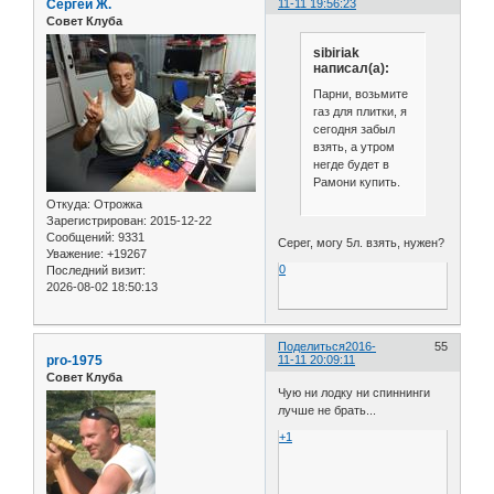
Сергей Ж.
11-11 19:56:23
Совет Клуба
sibiriak
написал(а):
Парни, возьмите
газ для плитки, я
сегодня забыл
взять, а утром
негде будет в
Рамони купить.
Откуда:
Отрожка
Зарегистрирован
: 2015-12-22
Сообщений:
9331
Серег, могу 5л. взять, нужен?
Уважение:
+19267
0
Последний визит:
2026-08-02 18:50:13
Поделиться
2016-
55
pro-1975
11-11 20:09:11
Совет Клуба
Чую ни лодку ни спиннинги
лучше не брать...
+1