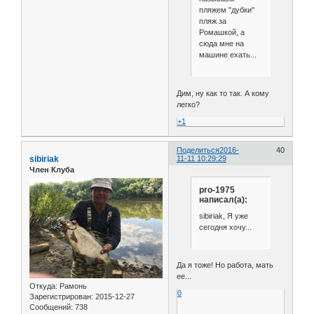
пляжем "дубки"
пляж за
Ромашкой, а
сюда мне на
машине ехать...
Дим, ну как то так. А кому
легко?
+1
Поделиться
2016-
40
sibiriak
11-11 10:29:29
Член Клуба
pro-1975
написал(а):
sibiriak, Я уже
сегодня хочу...
Да я тоже! Но работа, мать
ее...
Откуда:
Рамонь
0
Зарегистрирован
: 2015-12-27
Сообщений:
738