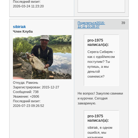
Последний визит:
2026-03-24 11:23:20
Поделиться
2016-
39
sibiriak
11-11 10:28:37
Член Клуба
pro-1975
написал(а):
Серега Сибиряк -
как с едой/мясом
поступим? Ты
купишь, а мы
деньгой
скинемся?
Откуда:
Рамонь
Зарегистрирован
: 2015-12-27
Сообщений:
738
Не вопрос! Закуплю свиники
Уважение:
+2606
и курочки. Сегодня
Последний визит:
замариную.
2026-07-23 09:26:52
pro-1975
написал(а):
sibiriak, в одном
ошибся, мы
называем