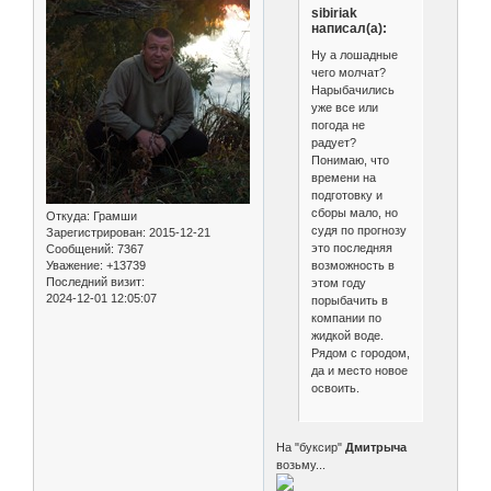
sibiriak
написал(а):
Ну а лошадные
чего молчат?
Нарыбачились
уже все или
погода не
радует?
Понимаю, что
времени на
подготовку и
сборы мало, но
Откуда:
Грамши
судя по прогнозу
Зарегистрирован
: 2015-12-21
это последняя
Сообщений:
7367
возможность в
Уважение:
+13739
Последний визит:
этом году
2024-12-01 12:05:07
порыбачить в
компании по
жидкой воде.
Рядом с городом,
да и место новое
освоить.
На "буксир"
Дмитрыча
возьму...