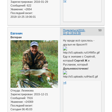
+2
Зарегистрирован
: 2016-01-29
Сообщений:
622
Уважение:
+2654
Последний визит:
2018-10-25 19:06:01
Поделиться
2016-
50
Евгенич
11-11 19:23:35
Ветеран
Ну вроде всё срослось -
друзья не бросят!!!
Еду в экипаже с Серёгой,
который
Сергей Ж
и
Русланом, который
Дальневосточник
!
+4
Откуда:
Лизюкова
Зарегистрирован
: 2015-12-21
Сообщений:
7916
Уважение:
+24369
Последний визит:
Сегодня 06:45:03