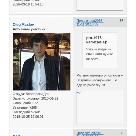
2026-03-19 15:54:18
Поделиться
2016-
57
Oleg Maslov
11-11 20:13:55
Активный участник
pro-1975
написал(а):
Чую ни лодку ни
спиннинги лучше
не брать...
Мотыля кормового пол кила +
50 грамм насадочного... Я
еду на рыбалку !!!
+3
Откуда:
Берег реки Дон
Зарегистрирован
: 2016-01-29
Сообщений:
622
Уважение:
+2654
Последний визит:
2018-10-25 19:06:01
Поделиться
2016-
58