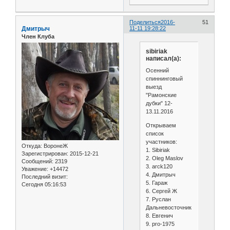
Поделиться
2016-
51
Дмитрыч
11-11 19:28:22
Член Клуба
sibiriak
написал(а):
Осенний
спиннинговый
выезд
"Рамонские
дубки" 12-
13.11.2016
Открываем
список
участников:
Откуда:
ВоронеЖ
1. Sibiriak
Зарегистрирован
: 2015-12-21
2. Oleg Maslov
Сообщений:
2319
3. arck120
Уважение:
+14472
4. Дмитрыч
Последний визит:
5. Гараж
Сегодня 05:16:53
6. Сергей Ж
7. Руслан
Дальневосточник
8. Евгенич
9. pro-1975