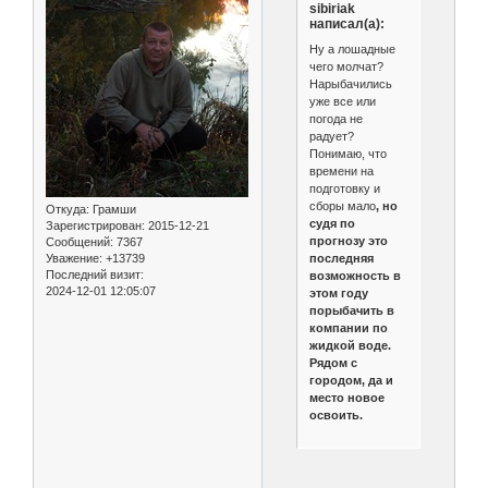
sibiriak
написал(а):
Ну а лошадные
чего молчат?
Нарыбачились
уже все или
погода не
радует?
Понимаю, что
времени на
подготовку и
сборы мало
, но
Откуда:
Грамши
судя по
Зарегистрирован
: 2015-12-21
прогнозу это
Сообщений:
7367
последняя
Уважение:
+13739
Последний визит:
возможность в
2024-12-01 12:05:07
этом году
порыбачить в
компании по
жидкой воде.
Рядом с
городом, да и
место новое
освоить.