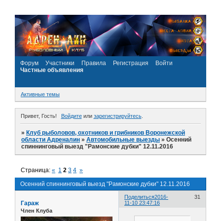
Форум
Участники
Правила
Регистрация
Войти
Частные объявления
Активные темы
Привет, Гость!
Войдите
или
зарегистрируйтесь
.
»
Клуб рыболовов, охотников и грибников Воронежской
области Адреналин
»
Автомобильные выезды
»
Осенний
спиннинговый выезд "Рамонские дубки" 12.11.2016
Страница:
«
1
2
3
4
»
Осенний спиннинговый выезд "Рамонские дубки" 12.11.2016
Поделиться
2016-
31
Гараж
11-10 23:47:16
Член Клуба