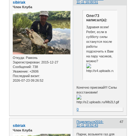
sibiriak
11-11 16:00:51
Член Клуба
Олег73
написал(а):
Здравия всем!
Ребят, если в
субботу силы
останутся после
работы
подскочить к Вам
на пару часиков,
Откуда:
Рамонь
можно?
Зарегистрирован
: 2015-12-27
Сообщений:
738
Уважение:
+2606
Последний визит:
2026-07-23 09:26:52
Конечно приезжай!!! Силы
восстановим!
0
Поделиться
2016-
47
sibiriak
11-11 18:52:43
Член Клуба
Парни, возьмите газ для