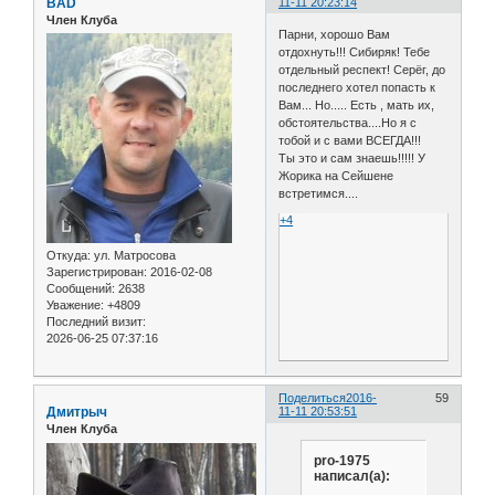
BAD
11-11 20:23:14
Член Клуба
Парни, хорошо Вам
отдохнуть!!! Сибиряк! Тебе
отдельный респект! Серёг, до
последнего хотел попасть к
Вам... Но..... Есть , мать их,
обстоятельства....Но я с
тобой и с вами ВСЕГДА!!!
Ты это и сам знаешь!!!!! У
Жорика на Сейшене
встретимся....
+4
Откуда:
ул. Матросова
Зарегистрирован
: 2016-02-08
Сообщений:
2638
Уважение:
+4809
Последний визит:
2026-06-25 07:37:16
Поделиться
2016-
59
Дмитрыч
11-11 20:53:51
Член Клуба
pro-1975
написал(а):