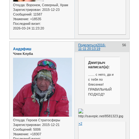
Откуда:
Воронеж, Северный, Храм
Зарегистрирован
: 2015-12-23
Сообщений:
11587
Уважение:
+18535
Последний визит:
2026-03-24 11:23:20
Поделиться
2016-
56
Андрфиш
11-11 20:13:19
Член Клуба
Дмитрыч
написал(а):
....... с него, да и
с тебя по
блесенке!
ПРАВИЛЬНЫЙ
ПОДХОД?
Откуда:
Героев Стратосферы
+2
Зарегистрирован
: 2015-12-21
Сообщений:
5006
Уважение:
+18307
Последний визит: