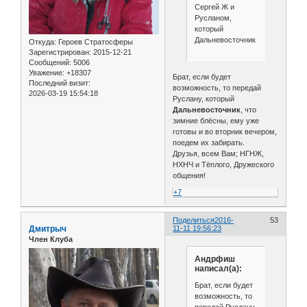
Сергей Ж и
Русланом,
который
Дальневосточник!
Откуда:
Героев Стратосферы
Зарегистрирован
: 2015-12-21
Сообщений:
5006
Уважение:
+18307
Брат, если будет
Последний визит:
возможность, то передай
2026-03-19 15:54:18
Руслану, который
Дальневосточник
, что
зимние блёсны, ему уже
готовы и во вторник вечером,
поедем их забирать.
Друзья, всем Вам; НГНЖ,
НХНЧ и Тёплого, Дружеского
общения!
+7
Поделиться
2016-
53
Дмитрыч
11-11 19:56:23
Член Клуба
Андрфиш
написал(а):
Брат, если будет
возможность, то
передай Руслану,