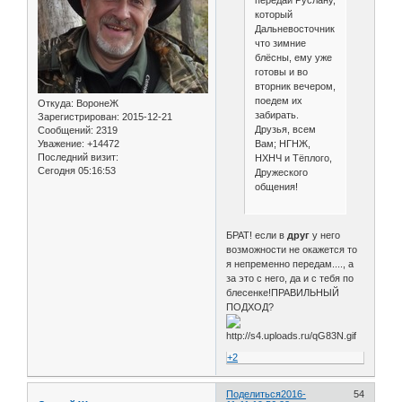
который
Дальневосточник,
что зимние
блёсны, ему уже
готовы и во
вторник вечером,
поедем их
Откуда:
ВоронеЖ
забирать.
Зарегистрирован
: 2015-12-21
Друзья, всем
Сообщений:
2319
Вам; НГНЖ,
Уважение:
+14472
Последний визит:
НХНЧ и Тёплого,
Сегодня 05:16:53
Дружеского
общения!
БРАТ! если в
друг
у него
возможности не окажется то
я непременно передам...., а
за это с него, да и с тебя по
блесенке!ПРАВИЛЬНЫЙ
ПОДХОД?
+2
Поделиться
2016-
54