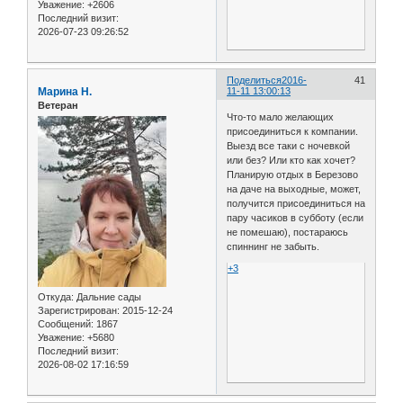
Уважение:
+2606
Последний визит:
2026-07-23 09:26:52
Поделиться
2016-
41
Марина Н.
11-11 13:00:13
Ветеран
Что-то мало желающих
присоединиться к компании.
Выезд все таки с ночевкой
или без? Или кто как хочет?
Планирую отдых в Березово
на даче на выходные, может,
получится присоединиться на
пару часиков в субботу (если
не помешаю), постараюсь
спиннинг не забыть.
+3
Откуда:
Дальние сады
Зарегистрирован
: 2015-12-24
Сообщений:
1867
Уважение:
+5680
Последний визит:
2026-08-02 17:16:59