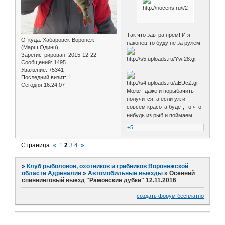
Так что завтра прем! И я
Откуда:
Хабаровск-Воронеж
наконец-то буду не за рулем
(Марш.Одинц)
Зарегистрирован
: 2015-12-22
Сообщений:
1495
Уважение:
+5341
Последний визит:
Сегодня 16:24:07
Может даже и порыбачить
получится, а если уж и
совсем красота будет, то что-
нибудь из рыб и поймаем
+5
Страница:
«
1
2
3
4
»
»
Клуб рыболовов, охотников и грибников Воронежской
области Адреналин
»
Автомобильные выезды
»
Осенний
спиннинговый выезд "Рамонские дубки" 12.11.2016
создать форум бесплатно