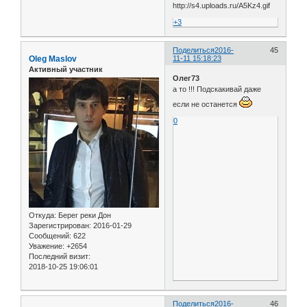
+3
Поделиться
2016-
45
Oleg Maslov
11-11 15:18:23
Активный участник
Олег73
а то !!! Подскакивай даже
если не останется
0
Откуда:
Берег реки Дон
Зарегистрирован
: 2016-01-29
Сообщений:
622
Уважение:
+2654
Последний визит:
2018-10-25 19:06:01
Поделиться
2016-
46