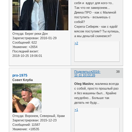
себя и вдруг для кого-то..
Так что не замерзнем...
Димка ПРО - как с Малиной
поступить - возьмешь с
собой?
Серега Сибиряк - как с едой/
мясом поступим? Ты купишь,
Откуда:
Берег реки Дон
а мы деньгой скинемся?
Зарегистрирован
: 2016-01-29
Сообщений:
622
+2
Уважение:
+2654
Последний визит:
2018-10-25 19:06:01
Поделиться
2016-
38
pro-1975
11-11 10:22:26
Совет Клуба
Oleg Maslov
, малинка всегда
с собой, просто прошлый раз
я без машины был... Крайне
неудобно... Больше так
делать не буду...
+1
Откуда:
Воронеж, Северный, Храм
Зарегистрирован
: 2015-12-23
Сообщений:
11587
Уважение:
+18535