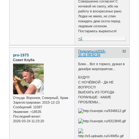
Совершенно согласен! С
ночевой не смогу, ибо на
работу в воскресенье рано.
Лодки не имею, но спин
покидать дюж охота перед
ледовым сезоном.
Постараюсь вырваться!
+2
Поделиться
2016-
32
pro-1975
11-11 09:52:34
Совет Клуба
Блин... Вот я тормоз, думал в
декабре мероприятие...
БУДУ!!!
С НОЧЁВКОЙ - ДА НЕ
ВОПРОС!!!
ВЫЕХАТЬ ИЗ ГОРОДА
ПОРАНЬШЕ - КАКИЕ
Откуда:
Воронеж, Северный, Храм
ПРОБЛЕМЫ...
Зарегистрирован
: 2015-12-23
Сообщений:
11587
Уважение:
+18535
Последний визит:
2026-03-24 11:23:20