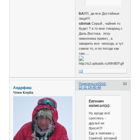
БА!!!!
, да все Достойные
лица!!!!
sibiriak
Серый , чайник то
будет ? а то мне товарищ с
Даль.Востока. лозу
лимонника привез , а
заварить все некогда, а тут
самое то, и по погоде как
там.....
+3
Поделиться
2016-
52
Андрфиш
11-11 19:40:48
Член Клуба
Евгенич
написал(а):
Ну вроде всё
срослось -
друзья не
бросят!!!
Еду в экипаже с
Серёгой, который