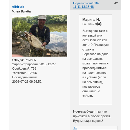
Поделиться
2016-
42
sibiriak
11-11 13:13:48
Член Клуба
Марина Н.
написал(а):
Выезд все таки с
ночевкой или
без? Или кто как
хочет? Планирую
отдых в
Березово на даче
на выходные,
Откуда:
Рамонь
может, получится
Зарегистрирован
: 2015-12-27
присоединиться
Сообщений:
738
на пару часиков
Уважение:
+2606
в субботу (если
Последний визит:
2026-07-23 09:26:52
не помешаю),
постараюсь
спиннинг не
забыть.
Ночевка будет, так что
приезжай в любое время.
Будем рады видеть!
+1