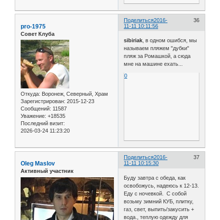
Поделиться
2016-
36
pro-1975
11-11 10:11:56
Совет Клуба
sibiriak
, в одном ошибся, мы
называем пляжем "дубки"
пляж за Ромашкой, а сюда
мне на машине ехать...
0
Откуда:
Воронеж, Северный, Храм
Зарегистрирован
: 2015-12-23
Сообщений:
11587
Уважение:
+18535
Последний визит:
2026-03-24 11:23:20
Поделиться
2016-
37
Oleg Maslov
11-11 10:15:30
Активный участник
Буду завтра с обеда, как
освобожусь, надеюсь к 12-13.
Еду с ночевкой. С собой
возьму зимний КУБ, плитку,
газ, свет, выпить/закусить +
вода., теплую одежду для