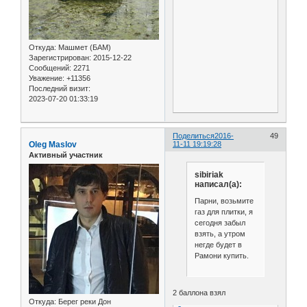
Откуда:
Машмет (БАМ)
Зарегистрирован
: 2015-12-22
Сообщений:
2271
Уважение:
+11356
Последний визит:
2023-07-20 01:33:19
Поделиться
2016-
49
Oleg Maslov
11-11 19:19:28
Активный участник
sibiriak
написал(а):
Парни, возьмите
газ для плитки, я
сегодня забыл
взять, а утром
негде будет в
Рамони купить.
2 баллона взял
Откуда:
Берег реки Дон