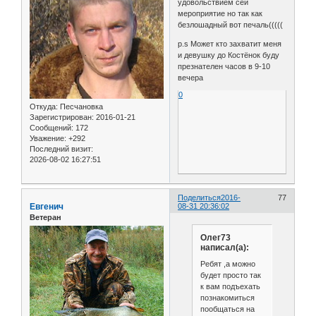
удовольствием сей
мероприятие но так как
безлошадный вот печаль(((((
p.s Может кто захватит меня
и девушку до Костёнок буду
презнателен часов в 9-10
вечера
0
Откуда:
Песчановка
Зарегистрирован
: 2016-01-21
Сообщений:
172
Уважение:
+292
Последний визит:
2026-08-02 16:27:51
Поделиться
2016-
77
Евгенич
08-31 20:36:02
Ветеран
Олег73
написал(а):
Ребят ,а можно
будет просто так
к вам подъехать
познакомиться
пообщаться на