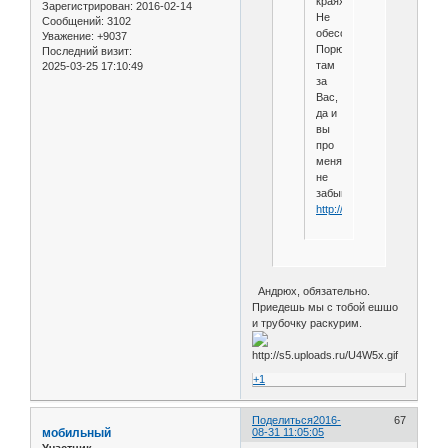
краях.
Зарегистрирован
: 2016-02-14
Не
Сообщений:
3102
обессудте.
Уважение:
+9037
Порюмахиваю
Последний визит:
там
2025-03-25 17:10:49
за
Вас,
да и
вы
про
меня
не
забывайте!
http://s5.uploads.ru/U4W5x.
Андрюх, обязательно.
Приедешь мы с тобой ешшо
и трубочку раскурим.
+1
Поделиться
2016-
67
мобильный
08-31 11:05:05
Участник