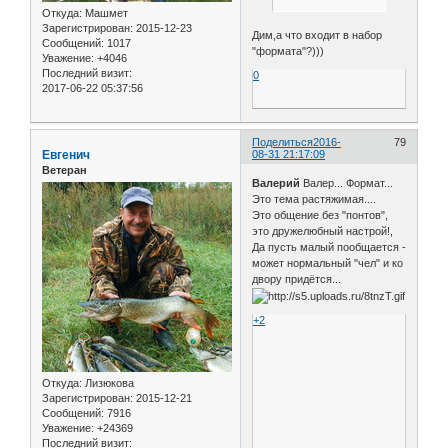
Откуда:
Машмет
Зарегистрирован
: 2015-12-23
Дим,а что входит в набор
Сообщений:
1017
"формата"?)))
Уважение:
+4046
Последний визит:
0
2017-06-22 05:37:56
Поделиться
2016-
79
Евгенич
08-31 21:17:09
Ветеран
Валерий
Валер... Формат...
Это тема растяжимая....
Это общение без "понтов",
это дружелюбный настрой!,
Да пусть малый пообщается -
может нормальный "чел" и ко
двору придётся...
+2
Откуда:
Лизюкова
Зарегистрирован
: 2015-12-21
Сообщений:
7916
Уважение:
+24369
Последний визит: