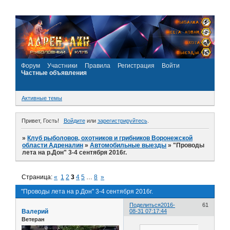
Форум
Участники
Правила
Регистрация
Войти
Частные объявления
Активные темы
Привет, Гость!
Войдите
или
зарегистрируйтесь
.
»
Клуб рыболовов, охотников и грибников Воронежской
области Адреналин
»
Автомобильные выезды
»
"Проводы
лета на р.Дон" 3-4 сентября 2016г.
Страница:
«
1
2
3
4
5
…
8
»
"Проводы лета на р.Дон" 3-4 сентября 2016г.
Поделиться
2016-
61
Валерий
08-31 07:17:44
Ветеран