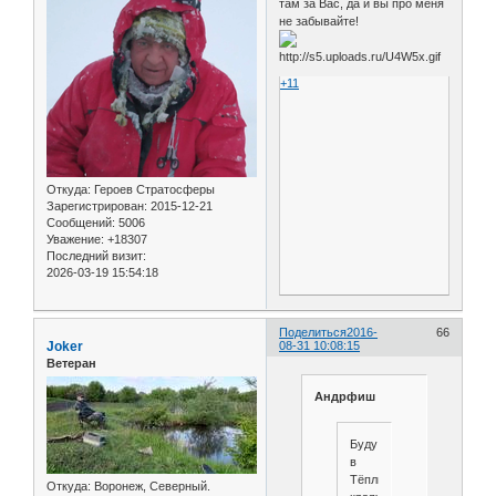
там за Вас, да и вы про меня
не забывайте!
+11
Откуда:
Героев Стратосферы
Зарегистрирован
: 2015-12-21
Сообщений:
5006
Уважение:
+18307
Последний визит:
2026-03-19 15:54:18
Поделиться
2016-
66
Joker
08-31 10:08:15
Ветеран
Андрфиш
Буду
в
Тёплых
Откуда:
Воронеж, Северный.