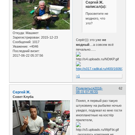
Сергей Ж.
написал(а):
Просветите не
модного, что
это?
Откуда:
Машмет
Зарегистрирован
: 2015-12-23
Серёг))) это уже
не
Сообщений:
1017
модный
....а совсем всё
Уважение:
+4046
печально......
Последний визит:
2017-06-22 05:37:56
+1
Поделиться
2016-
62
Сергей Ж.
08-31 07:46:55
Совет Клуба
Понял, я первый раз такую
штуковину на рыбалке ночью
увидел, подумал ко мне гости
инопланетные на костёр
прилетели,
оказалось компания не