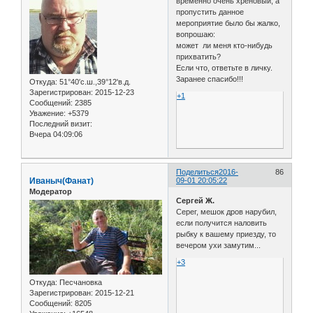
временно очень хреновый, а
пропустить данное
мероприятие было бы жалко,
вопрошаю:
может ли меня кто-нибудь
прихватить?
Если что, ответьте в личку.
3аранее спасибо!!!
Откуда:
51°40′с.ш.,39°12'в.д.
Зарегистрирован
: 2015-12-23
+1
Сообщений:
2385
Уважение:
+5379
Последний визит:
Вчера 04:09:06
Поделиться
2016-
86
Иваныч(Фанат)
09-01 20:05:22
Модератор
Сергей Ж.
Серег, мешок дров нарубил,
если получится наловить
рыбку к вашему приезду, то
вечером ухи замутим...
+3
Откуда:
Песчановка
Зарегистрирован
: 2015-12-21
Сообщений:
8205