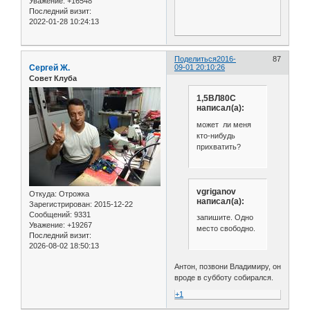
Уважение:
+16548
Последний визит:
2022-01-28 10:24:13
Поделиться
2016-
87
Сергей Ж.
09-01 20:10:26
Совет Клуба
1,5ВЛ80С
написал(а):
может ли меня
кто-нибудь
прихватить?
vgriganov
Откуда:
Отрожка
написал(а):
Зарегистрирован
: 2015-12-22
Сообщений:
9331
запишите. Одно
Уважение:
+19267
место свободно.
Последний визит:
2026-08-02 18:50:13
Антон, позвони Владимиру, он
вроде в субботу собирался.
+1