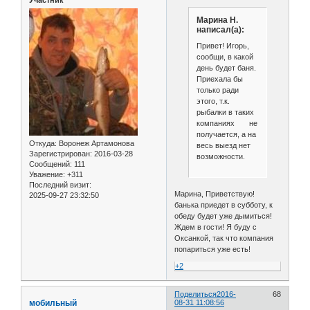
Марина Н.
написал(а):
Привет! Игорь,
сообщи, в какой
день будет баня.
Приехала бы
только ради
этого, т.к.
рыбалки в таких
компаниях не
получается, а на
Откуда:
Воронеж Артамонова
весь выезд нет
Зарегистрирован
: 2016-03-28
возможности.
Сообщений:
111
Уважение:
+311
Последний визит:
Марина, Приветствую!
2025-09-27 23:32:50
банька приедет в субботу, к
обеду будет уже дымиться!
Ждем в гости! Я буду с
Оксанкой, так что компания
попариться уже есть!
+2
Поделиться
2016-
68
мобильный
08-31 11:08:56