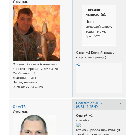
Участник
Евгенич
написал(а):
Цыган,
медведей, девок,
водку тёплую
брать???
Отлично! Бери! Я тогда с
водителем приеду!)))
Откуда:
Воронеж Артамонова
+1
Зарегистрирован
: 2016-03-28
Сообщений:
111
Уважение:
+311
Последний визит:
2025-09-27 23:32:50
Поделиться
2016-
69
Олег73
08-31 11:45:49
Участник
Сергей Ж.
спасибо
это будет там же, где и