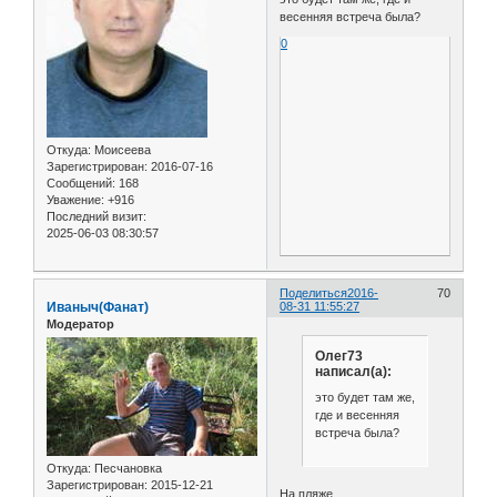
весенняя встреча была?
0
Откуда:
Моисеева
Зарегистрирован
: 2016-07-16
Сообщений:
168
Уважение:
+916
Последний визит:
2025-06-03 08:30:57
Поделиться
2016-
70
Иваныч(Фанат)
08-31 11:55:27
Модератор
Олег73
написал(а):
это будет там же,
где и весенняя
встреча была?
Откуда:
Песчановка
Зарегистрирован
: 2015-12-21
На пляже....