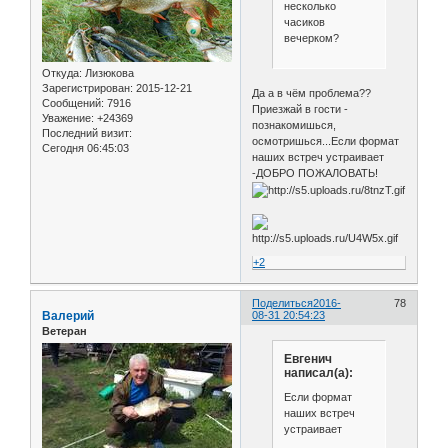
несколько
часиков
вечерком?
Откуда:
Лизюкова
Зарегистрирован
: 2015-12-21
Да а в чём проблема??
Сообщений:
7916
Приезжай в гости -
Уважение:
+24369
познакомишься,
Последний визит:
осмотришься...Если формат
Сегодня 06:45:03
наших встреч устраивает
-ДОБРО ПОЖАЛОВАТЬ!
+2
Поделиться
2016-
78
Валерий
08-31 20:54:23
Ветеран
Евгенич
написал(а):
Если формат
наших встреч
устраивает