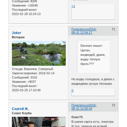
Сообщений:
8205
Уважение:
+16548
+1
Последний визит:
2022-01-28 10:24:13
Поделиться
2016-
71
Joker
08-31 12:04:17
Ветеран
Евгенич пишет:
Цыган,
медведей, девок,
водку тёплую
брать???
Откуда:
Воронеж, Северный.
Зарегистрирован
: 2016-02-14
Сообщений:
3102
Но водку холодную, а девок с
Уважение:
+9037
медведями лучше тёплыми.
Последний визит:
2025-03-25 17:10:49
0
Поделиться
2016-
72
Сергей Ж.
08-31 12:05:43
Совет Клуба
Олег73
В шапке карта есть, помотри.
И тел. запиши на всякий