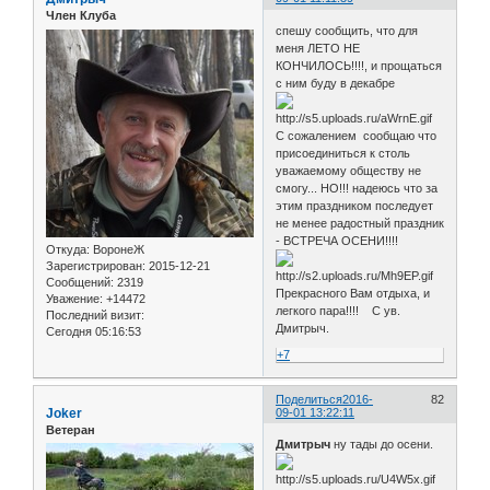
Член Клуба
спешу сообщить, что для
меня ЛЕТО НЕ
КОНЧИЛОСЬ!!!!, и прощаться
с ним буду в декабре
С сожалением сообщаю что
присоединиться к столь
уважаемому обществу не
смогу... НО!!! надеюсь что за
этим праздником последует
не менее радостный праздник
- ВСТРЕЧА ОСЕНИ!!!!
Откуда:
ВоронеЖ
Зарегистрирован
: 2015-12-21
Сообщений:
2319
Прекрасного Вам отдыха, и
Уважение:
+14472
легкого пара!!!! С ув.
Последний визит:
Дмитрыч.
Сегодня 05:16:53
+7
Поделиться
2016-
82
Joker
09-01 13:22:11
Ветеран
Дмитрыч
ну тады до осени.