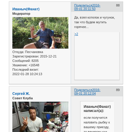
Поделиться
2016-
88
Иваныч(Фанат)
09-01 20:11:50
Модератор
Да, взял котелок и чугунок,
так что будем мутить
горячее...
+2
Откуда:
Песчановка
Зарегистрирован
: 2015-12-21
Сообщений:
8205
Уважение:
+16548
Последний визит:
2022-01-28 10:24:13
Поделиться
2016-
89
Сергей Ж.
09-01 20:12:04
Совет Клуба
Иваныч(Фанат)
написал(а):
если получится
наловить рыбку к
вашему приезду,
то вечером ухи