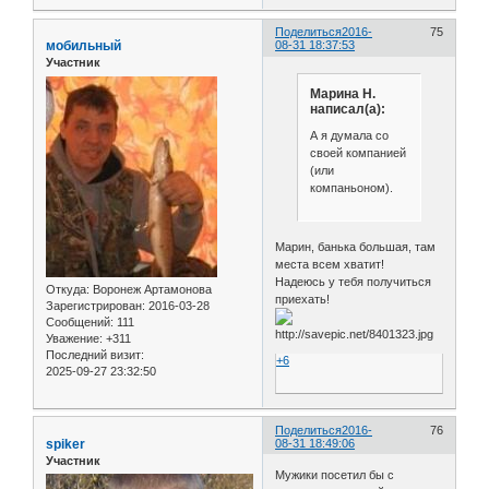
Поделиться
2016-
75
мобильный
08-31 18:37:53
Участник
Марина Н.
написал(а):
А я думала со
своей компанией
(или
компаньоном).
Марин, банька большая, там
места всем хватит!
Надеюсь у тебя получиться
Откуда:
Воронеж Артамонова
приехать!
Зарегистрирован
: 2016-03-28
Сообщений:
111
Уважение:
+311
Последний визит:
+6
2025-09-27 23:32:50
Поделиться
2016-
76
spiker
08-31 18:49:06
Участник
Мужики посетил бы с