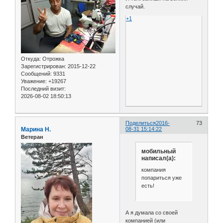
случай.
+1
Откуда:
Отрожка
Зарегистрирован
: 2015-12-22
Сообщений:
9331
Уважение:
+19267
Последний визит:
2026-08-02 18:50:13
Поделиться
2016-
73
Марина Н.
08-31 15:14:22
Ветеран
мобильный
написал(а):
компания
попариться уже
есть!
А я думала со своей
компанией (или