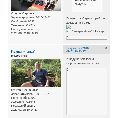
замутим...
Откуда:
Отрожка
Зарегистрирован
: 2015-12-22
Получится, Серегу с работы
Сообщений:
9331
дождусь, и к вам.
Уважение:
+19267
Последний визит:
2026-08-02 18:50:13
0
Поделиться
2016-
90
Иваныч(Фанат)
09-01 20:13:37
Модератор
И воду не забываем....
Сергей, чайник берешь?
0
Откуда:
Песчановка
Зарегистрирован
: 2015-12-21
Сообщений:
8205
Уважение:
+16548
Последний визит:
2022-01-28 10:24:13