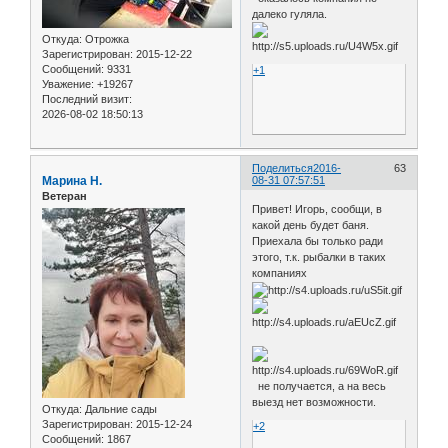
далеко гуляла.
Откуда:
Отрожка
Зарегистрирован
: 2015-12-22
Сообщений:
9331
+1
Уважение:
+19267
Последний визит:
2026-08-02 18:50:13
Поделиться
2016-
63
Марина Н.
08-31 07:57:51
Ветеран
Привет! Игорь, сообщи, в
какой день будет баня.
Приехала бы только ради
этого, т.к. рыбалки в таких
компаниях
не получается, а на весь
выезд нет возможности.
Откуда:
Дальние сады
Зарегистрирован
: 2015-12-24
+2
Сообщений:
1867