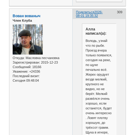
Поделиться
2026-
309
Вован вованыч
08-01 19:35:32
Член Клуба
Алла
написал(а):
Володь, узнай
что по рыбе.
Проезд вчера
только появился,
Откуда:
Масловка песчановка
сегодня на реке,
Зарегистрирован
: 2015-12-23
по щуке
Сообщений:
18166
печально всё.
Уважение:
+24336
Жерех орудует
Последний визит:
везде мелкий,
Сегодня 09:48:04
крупного не
видно, но не
берёт. Мелкий
развёлся очень
хорошо, если
останется, будет
очень интересно
. Ловят плотву
хорошую, до
трёхсот грамм.
Щука в игноре,