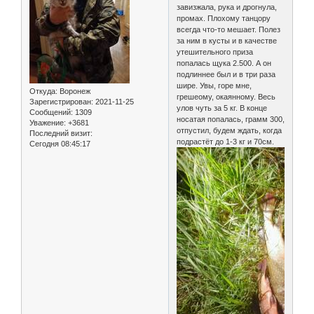
завизжала, рука и дрогнула,
промах. Плохому танцору
всегда что-то мешает. Полез
за ним в кусты и в качестве
утешительного приза
попалась щука 2.500. А он
подлиннее был и в три раза
шире. Увы, горе мне,
Откуда:
Воронеж
грешеому, окаянному. Весь
Зарегистрирован
: 2021-11-25
улов чуть за 5 кг. В конце
Сообщений:
1309
носатая попалась, грамм 300,
Уважение:
+3681
отпустил, будем ждать, когда
Последний визит:
подрастёт до 1-3 кг и 70см.
Сегодня 08:45:17