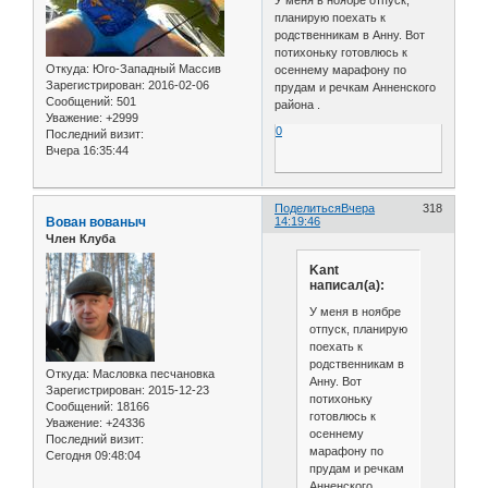
планирую поехать к
родственникам в Анну. Вот
потихоньку готовлюсь к
Откуда:
Юго-Западный Массив
осеннему марафону по
Зарегистрирован
: 2016-02-06
прудам и речкам Анненского
Сообщений:
501
района .
Уважение:
+2999
0
Последний визит:
Вчера 16:35:44
Поделиться
Вчера
318
Вован вованыч
14:19:46
Член Клуба
Kant
написал(а):
У меня в ноябре
отпуск, планирую
поехать к
родственникам в
Откуда:
Масловка песчановка
Анну. Вот
Зарегистрирован
: 2015-12-23
потихоньку
Сообщений:
18166
готовлюсь к
Уважение:
+24336
осеннему
Последний визит:
марафону по
Сегодня 09:48:04
прудам и речкам
Анненского