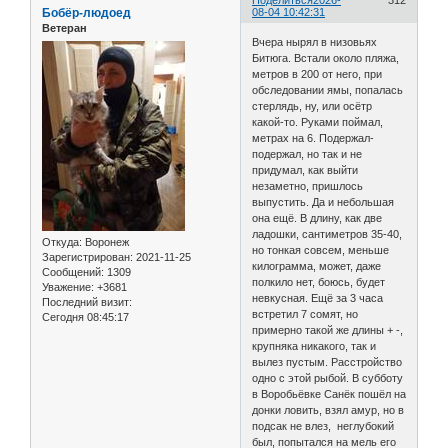
Поделиться
2026-
312
Бобёр-людоед
08-04 10:42:31
Ветеран
Вчера нырял в низовьях
Битюга. Встали около пляжа,
метров в 200 от него, при
обследовании ямы, попалась
стерлядь, ну, или осётр
какой-то. Руками поймал,
метрах на 6. Подержал-
подержал, но так и не
придумал, как выйти
незаметно, пришлось
выпустить. Да и небольшая
она ещё. В длину, как две
ладошки, сантиметров 35-40,
Откуда:
Воронеж
но тонкая совсем, меньше
Зарегистрирован
: 2021-11-25
килограмма, может, даже
Сообщений:
1309
полкило нет, боюсь, будет
Уважение:
+3681
невкусная. Ещё за 3 часа
Последний визит:
встретил 7 сомят, но
Сегодня 08:45:17
примерно такой же длины + -,
крупняка никакого, так и
вылез пустым. Расстройство
одно с этой рыбой. В субботу
в Воробьёвке Санёк пошёл на
донки ловить, взял амур, но в
подсак не влез, неглубокий
был, попытался на мель его