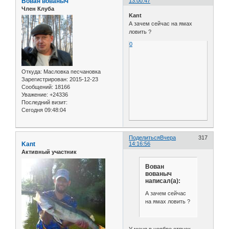
Вован вованыч
13:00:47
Член Клуба
Kant
А зачем сейчас на ямах
ловить ?
0
Откуда:
Масловка песчановка
Зарегистрирован
: 2015-12-23
Сообщений:
18166
Уважение:
+24336
Последний визит:
Сегодня 09:48:04
Поделиться
Вчера
317
Kant
14:16:56
Активный участник
Вован
вованыч
написал(а):
А зачем сейчас
на ямах ловить ?
У меня в ноябре отпуск,