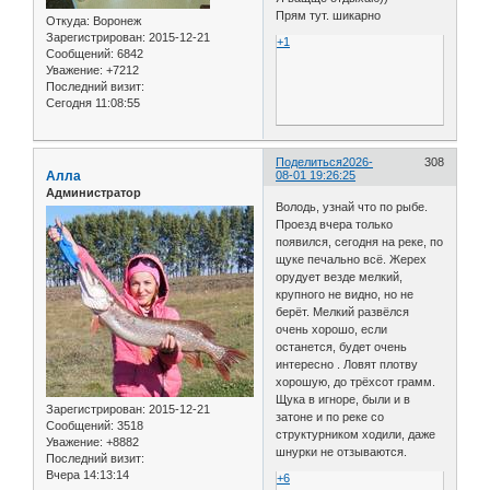
Прям тут. шикарно
Откуда:
Воронеж
Зарегистрирован
: 2015-12-21
+1
Сообщений:
6842
Уважение:
+7212
Последний визит:
Сегодня 11:08:55
Поделиться
2026-
308
Алла
08-01 19:26:25
Администратор
Володь, узнай что по рыбе.
Проезд вчера только
появился, сегодня на реке, по
щуке печально всё. Жерех
орудует везде мелкий,
крупного не видно, но не
берёт. Мелкий развёлся
очень хорошо, если
останется, будет очень
интересно . Ловят плотву
хорошую, до трёхсот грамм.
Щука в игноре, были и в
Зарегистрирован
: 2015-12-21
затоне и по реке со
Сообщений:
3518
структурником ходили, даже
Уважение:
+8882
шнурки не отзываются.
Последний визит:
Вчера 14:13:14
+6