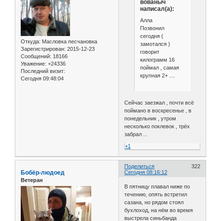
вованыч
написал(а):
Алла
Позвонил
сегодня (
Откуда:
Масловка песчановка
замотался )
Зарегистрирован
: 2015-12-23
говорит
Сообщений:
18166
килограмм 16
Уважение:
+24336
поймал , самая
Последний визит:
крупная 2+ ....
Сегодня 09:48:04
Сейчас заезжал , почти всё
поймано в воскресенье , в
понедельник , утром
несколько поклевок , трёх
забрал ...
+1
Поделиться
322
Бобёр-людоед
Сегодня 08:16:12
Ветеран
В пятницу плавал ниже по
течению, опять встретил
сазана, но рядом стоял
бухлоход, на нём во время
выстрела синьбанда