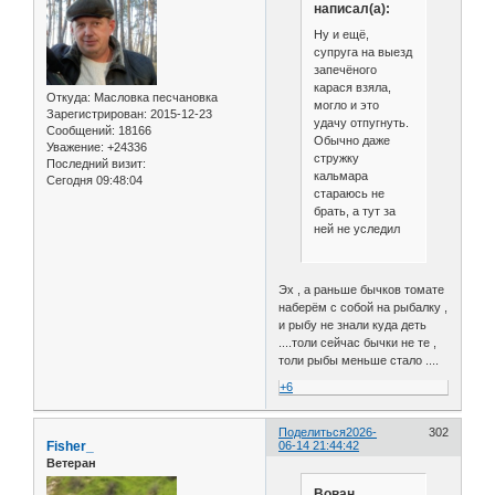
написал(а):
Ну и ещё,
супруга на выезд
запечёного
карася взяла,
Откуда:
Масловка песчановка
могло и это
Зарегистрирован
: 2015-12-23
удачу отпугнуть.
Сообщений:
18166
Обычно даже
Уважение:
+24336
стружку
Последний визит:
кальмара
Сегодня 09:48:04
стараюсь не
брать, а тут за
ней не уследил
Эх , а раньше бычков томате
наберём с собой на рыбалку ,
и рыбу не знали куда деть
....толи сейчас бычки не те ,
толи рыбы меньше стало ....
+6
Поделиться
2026-
302
Fisher_
06-14 21:44:42
Ветеран
Вован