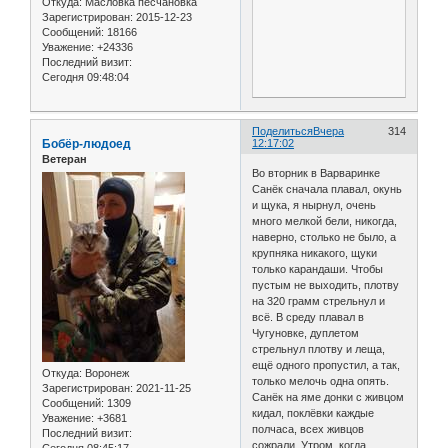
Откуда:
Масловка песчановка
Зарегистрирован
: 2015-12-23
Сообщений:
18166
Уважение:
+24336
Последний визит:
Сегодня 09:48:04
Поделиться
Вчера
314
Бобёр-людоед
12:17:02
Ветеран
Во вторник в Варваринке
Санёк сначала плавал, окунь
и щука, я нырнул, очень
много мелкой бели, никогда,
наверно, столько не было, а
крупняка никакого, щуки
только карандаши. Чтобы
пустым не выходить, плотву
на 320 грамм стрельнул и
всё. В среду плавал в
Чугуновке, дуплетом
стрельнул плотву и леща,
ещё одного пропустил, а так,
Откуда:
Воронеж
только мелочь одна опять.
Зарегистрирован
: 2021-11-25
Санёк на яме донки с живцом
Сообщений:
1309
кидал, поклёвки каждые
Уважение:
+3681
полчаса, всех живцов
Последний визит:
сожрали. Утром, когда
Сегодня 08:45:17