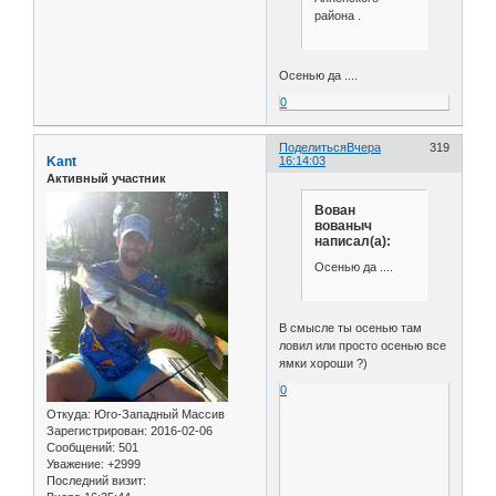
района .
Осенью да ....
0
Поделиться
Вчера
319
Kant
16:14:03
Активный участник
Вован
вованыч
написал(а):
Осенью да ....
В смысле ты осенью там
ловил или просто осенью все
ямки хороши ?)
0
Откуда:
Юго-Западный Массив
Зарегистрирован
: 2016-02-06
Сообщений:
501
Уважение:
+2999
Последний визит: