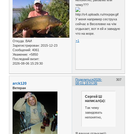
чему???
У меня например сеструха
сейчас в Веселовке на ч/м
отдыхает, вот я ей и завидую
что на море.
+1
Откуда:
ВАИ
Зарегистрирован
: 2015-12-23
Сообщений:
4061
Уважение:
+5850
Последний визит:
2026-08-06 15:29:30
Поделиться
2026-
307
arck120
08-01 18:57:06
Ветеран
Сергей Ш
написал(а):
Так чему
завидовать
непонятно,
Я ващще отдыхаю))