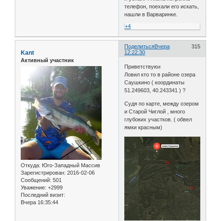
телефон, поехали его искать,
нашли в Варваринке.
+4
Поделиться
Вчера
315
Kant
12:22:30
Активный участник
Приветствую✊
Ловил кто то в районе озера
Саушкино ( координаты
51.249603, 40.243341 ) ?
Судя по карте, между озером
и Старой Чиглой , много
глубоких участков. ( обвел
ямки красным)
Откуда:
Юго-Западный Массив
Зарегистрирован
: 2016-02-06
Сообщений:
501
Уважение:
+2999
Последний визит:
Вчера 16:35:44