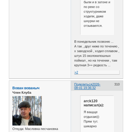
были и в затоне и
по реке со
структурником
ходили, даже
шнурки не
отзываются.
В понедельник позвоню ...
А так , друг ниже по течению ,
х заводской , ходил сплавом ,
штук 15 околокилошных
поймал , но на течении , там
крупная 3++ редкость ...
+2
Поделиться
2026-
310
Вован вованыч
08-01 19:36:32
Член Клуба
arck120
написал(а):
Я ващще
отдыхаю))
Прям тут.
шикарно
Откуда:
Масловка песчановка