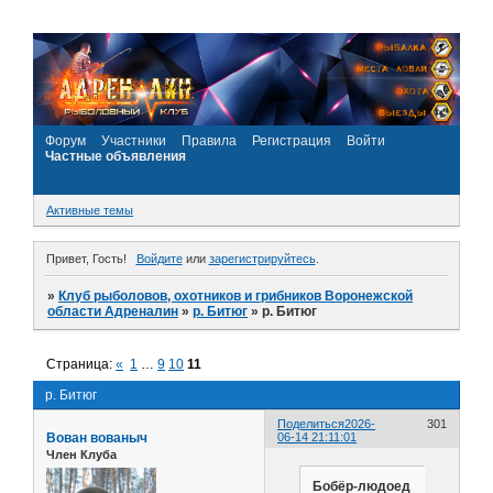
Форум
Участники
Правила
Регистрация
Войти
Частные объявления
Активные темы
Привет, Гость!
Войдите
или
зарегистрируйтесь
.
»
Клуб рыболовов, охотников и грибников Воронежской
области Адреналин
»
р. Битюг
»
р. Битюг
Страница:
«
1
…
9
10
11
р. Битюг
Поделиться
2026-
301
Вован вованыч
06-14 21:11:01
Член Клуба
Бобёр-людоед