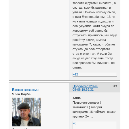
завести и руками схватить, а
он, гад, крючёк разогнул и
уплыл. Помочь некому было,
с ним Егор пошёл, сын 13-го,
но к ним лошади подошли и
оса укусила. Хотя амура по
хорошему всё равно бы
отпускать пришлось, мы одну
решётку взяли, а мяса
килограмм 7, жара, чтобы не
стухло, до полчетвёртого
утра его коптил. А если бы
амур на десятку ещё, тогда
или пропало бы, или ночь не
спать.
+12
Поделиться
2026-
313
Вован вованыч
08-06 19:39:31
Член Клуба
Алла
Позвонил сегодня (
замотался ) говорит
килограмм 16 поймал , самая
крупная 2+ ....
+3