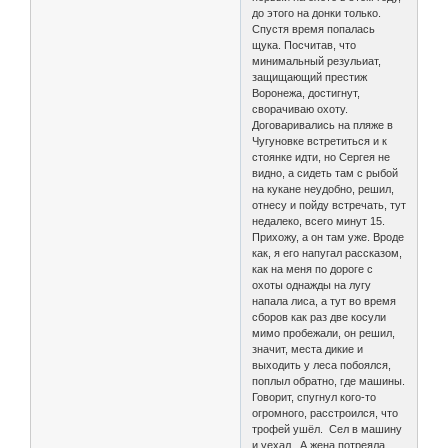
до этого на донки только.
Спустя время попалась
щука. Посчитав, что
минимальный резульиат,
защищающий престиж
Воронежа, достигнут,
сворачиваю охоту.
Договаривались на пляже в
Чугуновке встретиться и к
стоянке идти, но Сергея не
видно, а сидеть там с рыбой
на кукане неудобно, решил,
отнесу и пойду встречать, тут
недалеко, всего минут 15.
Прихожу, а он там уже. Вроде
как, я его напугал рассказом,
как на меня по дороге с
охоты однажды на лугу
напала лиса, а тут во время
сборов как раз две косули
мимо пробежали, он решил,
значит, места дикие и
выходить у леса побоялся,
поплыл обратно, где машины.
Говорит, спугнул кого-то
огромного, расстроился, что
трофей ушёл. Сел в машину
и уехал. А жена потреяла