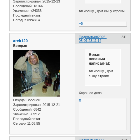
Зарегистрирован
: 2015-12-23
Сообщений:
18166
Уважение:
+24336
Ая ибашу , дом сыну строим
Последний визит:
...
Сегодня 09:48:04
+5
Поделиться
2026-
311
arck120
08-01 23:11:14
Ветеран
Вован
вованыч
написал(а):
Ая ибашу , дом
сыну строим ...
Хорошее дело!
Откуда:
Воронеж
0
Зарегистрирован
: 2015-12-21
Сообщений:
6842
Уважение:
+7212
Последний визит:
Сегодня 11:08:55