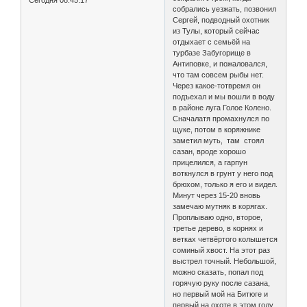
собрались уезжать, позвонил
Сергей, подводный охотник
из Тулы, который сейчас
отдыхает с семьёй на
турбазе Забугорище в
Антиповке, и пожаловался,
что там совсем рыбы нет.
Через какое-тотвремя он
подъехал и мы вошли в воду
в районе луга Голое Колено.
Сначалатя промахнулся по
щуке, потом в коряжнике
заметил муть, там стоял
сазан, вроде хорошо
прицелился, а гарпун
воткнулся в грунт у него под
брюхом, только я его и видел.
Минут через 15-20 вновь
замечаю мутняк в корягах.
Проплываю одно, второе,
третье дерево, в корнях и
ветках четвёртого колышется
соминый хвост. На этот раз
выстрел точный. Небольшой,
можно сказать, попал под
горячую руку после сазана,
но первый мой на Битюге и
первый на охоте в этом году,