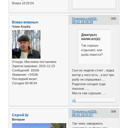
Вчера 18:29:54
Поделиться
2026-
305
Вован вованыч
08-01 18:08:39
Член Клуба
Дмитрыч
написал(а):
Так хорошо
отдыхают, или
рыба ловится?
Откуда:
Масловка песчановка
Зарегистрирован
: 2015-12-23
Сын их неделю стоит , лодка
Сообщений:
18166
Уважение:
+24336
мотор у него есть , а вот про
Последний визит:
рыбу не спрашивал ....
Сегодня 09:48:04
Родители сегодня туда
поехали .....
Места там хорошие .....
+1
Поделиться
2026-
306
Сергей Ш
08-01 18:31:57
Ветеран
Так чему завидовать
непонятно, рыбалке или