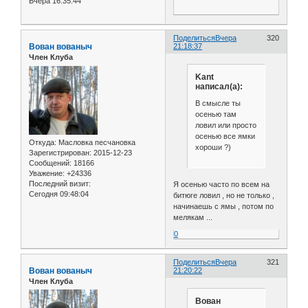
Вчера 16:35:44
Поделиться
Вчера
320
Вован вованыч
21:18:37
Член Клуба
Kant
написал(а):
В смысле ты
осенью там
ловил или просто
осенью все ямки
Откуда:
Масловка песчановка
хороши ?)
Зарегистрирован
: 2015-12-23
Сообщений:
18166
Уважение:
+24336
Последний визит:
Я осенью часто по всем на
Сегодня 09:48:04
битюге ловил , но не только ,
начинаешь с ямы , потом по
мелякам ...
0
Поделиться
Вчера
321
Вован вованыч
21:20:22
Член Клуба
Вован