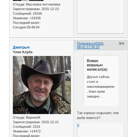
Откуда:
Масловка песчановка
Зарегистрирован
: 2015-12-23
Сообщений:
18166
Уважение:
+24336
Последний визит:
Сегодня 09:48:04
Поделиться
2026-
304
Дмитрыч
08-01 17:35:15
Член Клуба
Вован
вованыч
написал(а):
Друзья сейчас
стоят в
николоварваринке
, блин прям
завидно ...
Так хорошо отдыхают, или
Откуда:
ВоронеЖ
рыба ловится?
Зарегистрирован
: 2015-12-21
0
Сообщений:
2319
Уважение:
+14472
Последний визит: