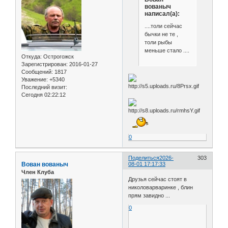
вованыч
написал(а):
....толи сейчас
бычки не те ,
толи рыбы
меньше стало ....
Откуда:
Острогожск
Зарегистрирован
: 2016-01-27
Сообщений:
1817
Уважение:
+5340
Последний визит:
Сегодня 02:22:12
0
Поделиться
2026-
303
Вован вованыч
08-01 17:17:33
Член Клуба
Друзья сейчас стоят в
николоварваринке , блин
прям завидно ...
0