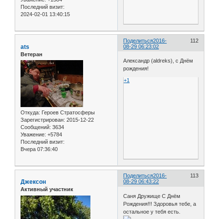
Последний визит:
2024-02-01 13:40:15
Поделиться
2016-
112
ats
08-29 06:23:02
Ветеран
Александр (aldreks), с Днём
рождения!
+1
Откуда:
Героев Стратосферы
Зарегистрирован
: 2015-12-22
Сообщений:
3634
Уважение:
+5784
Последний визит:
Вчера 07:36:40
Поделиться
2016-
113
Джексон
08-29 06:43:22
Активный участник
Саня Дружище С Днём
Рождения!!! Здоровья тебе, а
остальное у тебя есть.