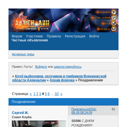
Форум
Участники
Правила
Регистрация
Войти
Частные объявления
Активные темы
Привет, Гость!
Войдите
или
зарегистрируйтесь
.
»
Клуб рыболовов, охотников и грибников Воронежской
области Адреналин
»
Архив форума
»
Поздравления
Страница:
«
1
2
3
4
5
6
…
33
»
Поздравления
Поделиться
2016-
91
Сергей Ж.
08-28 08:24:09
Совет Клуба
SSS86
С ДНЕМ
РОЖДЕНИЯ!!!