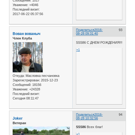
Сообщений:
1017
Уважение:
+4046
Последний визит:
2017-06-22 05:37:56
Поделиться
2016-
93
Вован вованыч
08-28 09:31:40
Член Клуба
SSS86 С ДНЕМ РОЖДЕНИЯ!!!
+1
Откуда:
Масловка песчановка
Зарегистрирован
: 2015-12-23
Сообщений:
18156
Уважение:
+24328
Последний визит:
Сегодня 08:11:47
Поделиться
2016-
94
Joker
08-28 10:32:56
Ветеран
SSS86
Всех благ!
+1