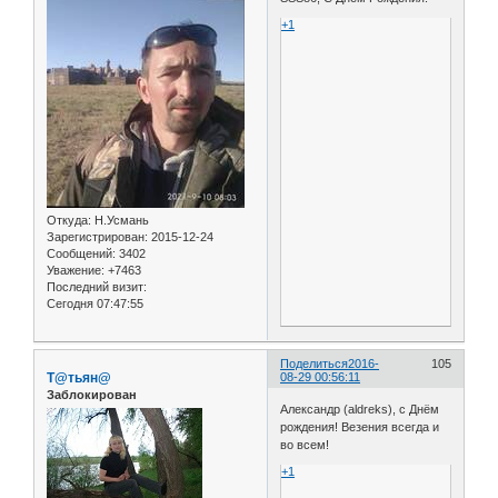
+1
Откуда:
Н.Усмань
Зарегистрирован
: 2015-12-24
Сообщений:
3402
Уважение:
+7463
Последний визит:
Сегодня 07:47:55
Поделиться
2016-
105
Т@тьян@
08-29 00:56:11
Заблокирован
Александр (aldreks), с Днём
рождения! Везения всегда и
во всем!
+1