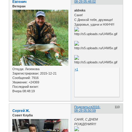
Евгенич
08-29 05:48:02
Ветеран
aldreks
Саня!
С Днюхой тебя, дружище!
Здоровья, удачи и НХНЧ!!!
Откуда:
Лизюкова
+1
Зарегистрирован
: 2015-12-21
Сообщений:
7916
Уважение:
+24369
Последний визит:
Вчера 08:48:19
Поделиться
2016-
110
Сергей Ж.
08-29 05:50:59
Совет Клуба
САНЯ, С ДНЕМ
РОЖДЕНИЯ!!!