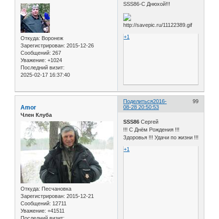
SSS86-С Днюхой!!!
+1
Откуда:
Воронеж
Зарегистрирован
: 2015-12-26
Сообщений:
267
Уважение:
+1024
Последний визит:
2025-02-17 16:37:40
Поделиться
2016-
99
Amor
08-28 20:50:53
Член Клуба
SSS86
Сергей
!!! С Днём Рождения !!!
Здоровья !!! Удачи по жизни !!!
+1
Откуда:
Песчановка
Зарегистрирован
: 2015-12-21
Сообщений:
12711
Уважение:
+41511
Последний визит: