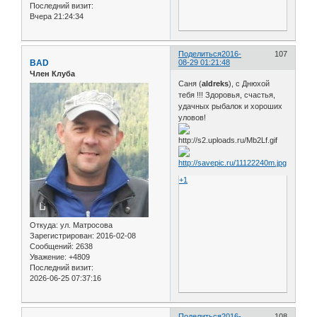
Последний визит:
Вчера 21:24:34
Поделиться
2016-
107
BAD
08-29 01:21:48
Член Клуба
Саня (
aldreks
), с Днюхой
тебя !!! Здоровья, счастья,
удачных рыбалок и хороших
уловов!
+1
Откуда:
ул. Матросова
Зарегистрирован
: 2016-02-08
Сообщений:
2638
Уважение:
+4809
Последний визит:
2026-06-25 07:37:16
Поделиться
2016-
108