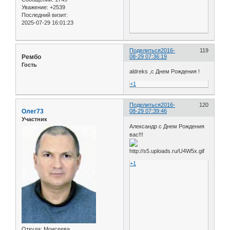
Уважение:
+2539
Последний визит:
2025-07-29 16:01:23
Поделиться
2016-
119
Рембо
08-29 07:36:19
Гость
aldreks ,с Днем Рождения !
+1
Поделиться
2016-
120
Олег73
08-29 07:39:46
Участник
Александр с Днем Рождения
вас!!!
+1
Откуда:
Моисеева