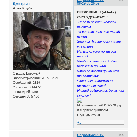
Дмитрыч
08-29 05:29:52
Член Клуба
ПЕТРОВИЧ!!!! (aldreks)
С РОЖДЕНИЕМ!!!!
Уж если рожден человек
рыбаком,
То ряд для него пожеланий
таков:
Желаем фортуну за хвост
ухватить!
И тихую, полную заводь
найти!
Чтоб в жизни всегда был
надежный причал!
Чтоб по возвращении кто-
Откуда:
ВоронеЖ
то встречал!
Зарегистрирован
: 2015-12-21
Чтоб был непременно
Сообщений:
2319
прекрасным улов!
Уважение:
+14472
И чтоб собирались друзья за
Последний визит:
столом!
Сегодня 08:57:56
и я присоединяюсь!
С ув. Дмитрыч.
+1
Поделиться
2016-
109