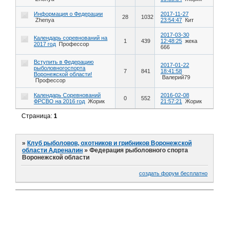
Информация о Федерации
2017-11-27
28
1032
Zhenya
23:54:47
Кит
2017-03-30
Календарь соревнований на
1
439
12:48:25
жека
2017 год
Профессор
666
Вступить в Федерацию
2017-01-22
рыболовногоспорта
7
841
18:41:58
Воронежской области!
Валерий79
Профессор
Календарь Соревнований
2016-02-08
0
552
ФРСВО на 2016 год
Жорик
21:57:21
Жорик
Страница:
1
»
Клуб рыболовов, охотников и грибников Воронежской
области Адреналин
»
Федерация рыболовного спорта
Воронежской области
создать форум бесплатно