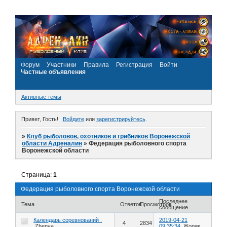
Форум
Участники
Правила
Регистрация
Войти
Частные объявления
Активные темы
Привет, Гость!
Войдите
или
зарегистрируйтесь
.
»
Клуб рыболовов, охотников и грибников Воронежской
области Адреналин
»
Федерация рыболовного спорта
Воронежской области
Страница:
1
Федерация рыболовного спорта Воронежской области
Последнее
Тема
Ответов
Просмотров
сообщение
Календарь соревнований .
2019-04-21
4
2834
Zhenya
09:35:34
Жорик